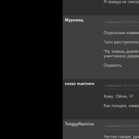
Я правда не смотр
Муромец
отправлено 12.05.13 
Отдельные коммент
"кого расстреляли
"Ну знаешь,деревн
уничтожали деревн
Охренеть.
russo marinero
отправлено 12.05.13 
Кому: Ойген,
#7
Как поездка, кам
TwiggyRamirez
отправлено 12.05.13 
Честно говоря, ду