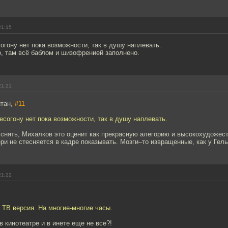
21:15
гону нет пока возможности, так в душу наплевать.
го, там всё баблом и шизофренией заполнено.
21:21
йтан,
#11
согону нет пока возможности, так в душу наплевать.
снять, Михалков это оценит как прекрасную алегорию и высокохудожест
ри не стесняется в кадре показывать. Мозги–то извращенные, как у Гел
21:22
 ТВ версия. На многие-многие часы.
в кинотеатре и в инете еще не все?!