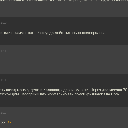
21:10
метили в камментах - 9 секунда действительно шедевральна
21:11
21:11
ль назад могилу деда в Калининградской области. Через два месяца 70 
урской дуге. Воспринимать нормально эти помои физически не могу.
21:13
988,
#4