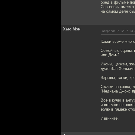
бред в фильме пок
Сергеевич вместо 
на самом деле бы
Хью Мэн
отправлено 12.05.13 
Какой всёже мног
Семейные сцены, в
или Дом-2.
Иконы, церкви, же
духе Ван Хельсин
Взрывы, танки, кр
Скачки на конях, 
"Индиана Джонс п
Всё в кучю в ант
и вот уже не понят
ёблю в гамаке сто
Извините.