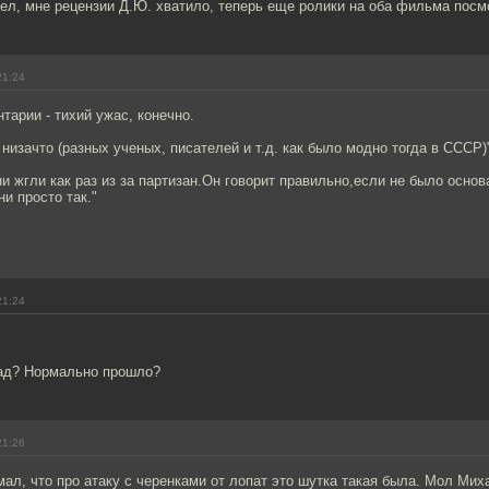
ел, мне рецензии Д.Ю. хватило, теперь еще ролики на оба фильма посм
21:24
арии - тихий ужас, конечно.
 низачто (разных ученых, писателей и т.д. как было модно тогда в СССР)
и жгли как раз из за партизан.Он говорит правильно,если не было осно
и просто так."
21:24
рад? Нормально прошло?
21:26
мал, что про атаку с черенками от лопат это шутка такая была. Мол Мих