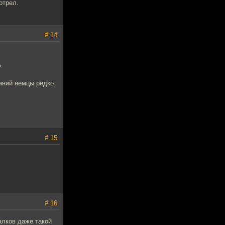
отрел.
# 14
"
ваний немцы редко
# 15
# 16
алков даже такой