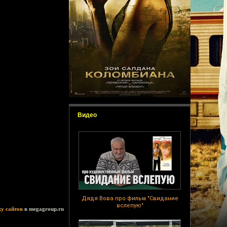
Видео
Дядя Вова про фильм "Свидание
вслепую"
ку сайтов
в megagroup.ru