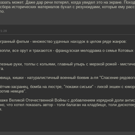
азать может. Даже дар речи потерял, когда увидел это на экране. Похо
сбора исторических материалов бухал с резуноидами, которые ему расс
ло.
21:28
огранный фильм - множество удачных находок в целом ряде жанров:
опли, все орут и трахаются - французская мелодрама о семье Котовых 
лезные руки, толпы с кольями, главный упырь с мерзкой рожей - мистич
га.
овища, кишки - натуралистичный военный боевик а-ля "Спасение рядового
лётчик-засранец, бомба на люстре, "покажи сиськи" - лихой экшен с юмо
ротив немцев".
ураже Великой Отечественной Войны с добавлением изрядной доли анти
но, что хотел показать автор - толи балаган на кладбище, толи дискотек
я.