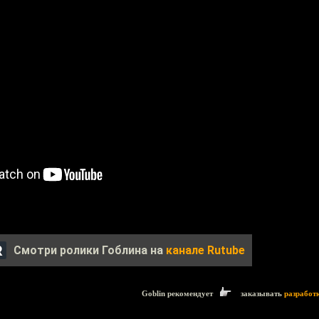
Смотри ролики Гоблина на
канале Rutube
Goblin рекомендует
заказывать
разработ