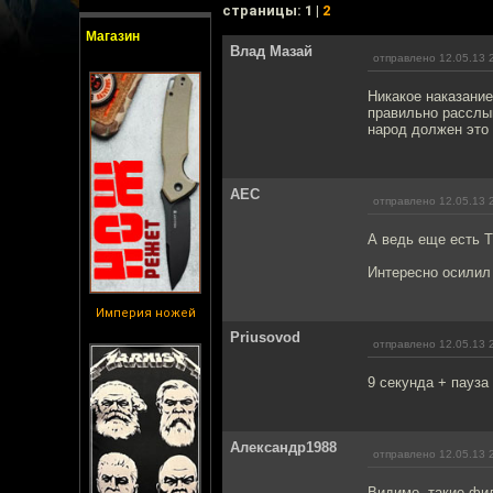
cтраницы: 1 |
2
Магазин
Влад Мазай
отправлено 12.05.13 
Никакое наказание
правильно расслыш
народ должен это 
АЕС
отправлено 12.05.13 
А ведь еще есть Т
Интересно осилил 
Империя ножей
Priusovod
отправлено 12.05.13 
9 секунда + пауза
Александр1988
отправлено 12.05.13 
Видимо, такие фил