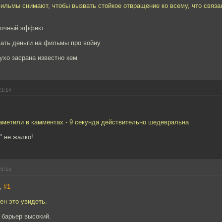
ильмы снимают, чтобы вызвать стойкое отвращение ко всему, что связан
бочный эффект
вать деньги на фильмы про войну
лухо засрана известно кем
21:14
аметили в камментах - 9 секунда действительно шедевральна
" не жалко!
21:14
,
#1
ен это увидеть.
 барьер высокий.