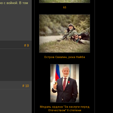
о с войной. В том
65
# 9
Остров Сахалин, река Найба
# 10
Медаль ордена "За заслуги перед
Отечеством" II степени