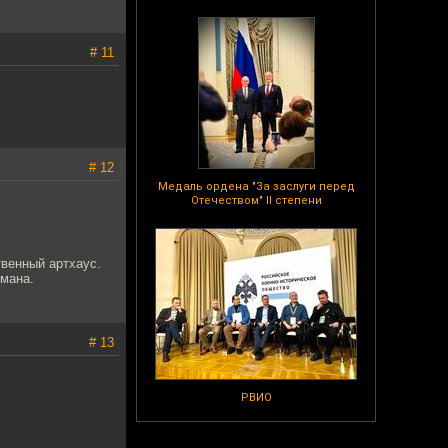
# 11
# 12
Медаль ордена "За заслуги перед
Отечеством" II степени
венный артхаус.
ьмана.
# 13
РВИО