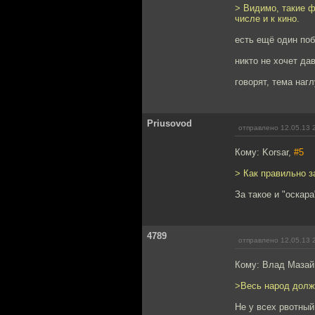
> Видимо, такие ф
числе и к кино.
есть ещё один по
никто не хочет да
говорят, тема наг
Priusovod
отправлено 12.05.13 
Кому: Korsar,
#5
> Как правильно з
За такое и "оскара
4789
отправлено 12.05.13 
Кому: Влад Мазай
>Весь народ долж
Не у всех рвотный