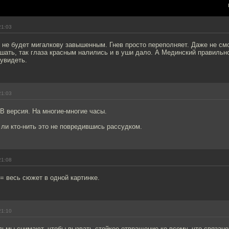
21:03
 не будет мигалкову завышенным. Гнев просто переполняет. Даже не см
ать, так глаза красным налились и в уши дало. А Мединский правильно
увидеть.
21:03
В версия. На многие-многие часы.
ли кто-нить это не повредившись рассудком.
21:08
 = весь сюжет в одной картинке.
21:10
ьмы снимают, чтобы вызвать стойкое отвращение ко всему, что связано 