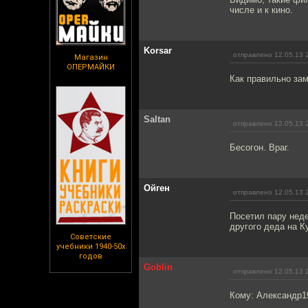
числе и к кино.
Korsar
отправлено 12.05.13 
Магазин
ОПЕРМАЙКИ
Как правильно за
Saltan
отправлено 12.05.13 
Бесогон. Враг.
Ойген
отправлено 12.05.13 
Посетил пару неде
другого деда на К
Советские
учебники 1940-50х
годов
Goblin
отправлено 12.05.13 
Кому: Александр1