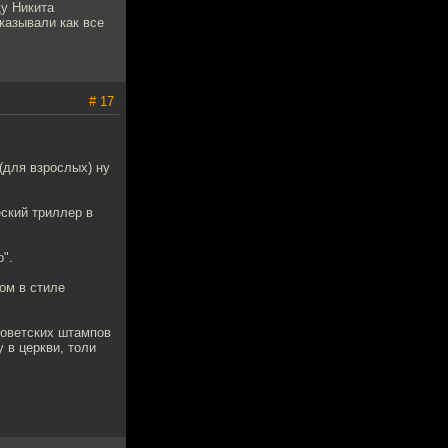
ду Никита
казывали как все
# 17
(для взрослых) ну
еский триллер в
".
ром в стиле
советских штампов
у в церкви, толи