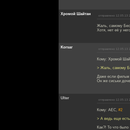
Хромой Шайтан
отправлено 12.05.13 
Жаль, самому Бесо
Хотя, нет её у не
Korsar
отправлено 12.05.13 
Кому: Хромой Ша
> Жаль, самому Бе
Даже если фильм 
Он же сиськи доче
Ulter
отправлено 12.05.13 
Кому: АЕС,
#2
> А ведь еще есть
Как?! То что было 