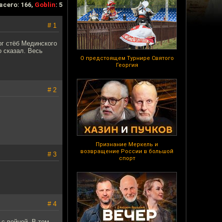
всего: 166,
Goblin
: 5
# 1
ог стёб Мединского
 сказал. Весь
О предстоящем Турнире Святого
Георгия
# 2
Признание Меркель и
возвращение России в большой
# 3
спорт
# 4
с войной. В том