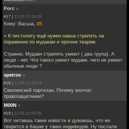
Porc
»
#17 |
13.05.13 00:45
Кому: Васька,
#8
> К пистолету ещё нужен навык стрелять на
поражение по мудакам и прочим тварям.
Странно. Мудаки стрелять умеют ( два трупа). А
люди - нет. Что такого умеют мудаки, чего не умеют
обычные люди ?
spetrov
»
#18 |
13.05.13 00:54
Смоленский партизан. Почему молчат
правозащитники?
M00N
»
#19 |
13.05.13 00:55
Вот читаешь такие новости и думаешь, что же
творится в башке у таких индивидов. Ну послали