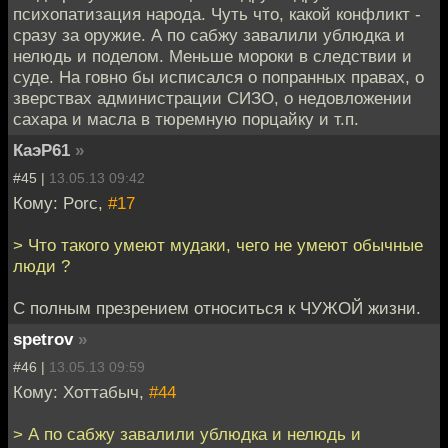
психопатизация народа. Чуть что, какой конфликт -
сразу за оружие. А по сабжу завалили ублюдка и
нелюдь и поделом. Меньше мороки в следствии и
суде. На говно бы исписался о попранных правах, о
зверствах администрации СИЗО, о недовложении
сахара и масла в тюремную порцайку и т.п.
КаэР61
»
#45 |
13.05.13 09:42
Кому: Porc,
#17
> Что такого умеют мудаки, чего не умеют обычные
люди ?
С полным презрением относиться к ЧУЖОЙ жизни.
spetrov
»
#46 |
13.05.13 09:59
Кому: Хоттабыч,
#44
> А по сабжу завалили ублюдка и нелюдь и