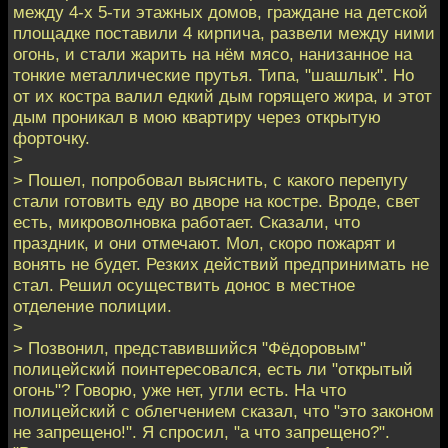
между 4-х 5-ти этажных домов, граждане на детской
площадке поставили 4 кирпича, развели между ними
огонь, и стали жарить на нём мясо, нанизанное на
тонкие металлические прутья. Типа, "шашлык". Но
от их костра валил едкий дым горящего жира, и этот
дым проникал в мою квартиру через открытую
форточку.
>
> Пошел, попробовал выяснить, с какого перепугу
стали готовить еду во дворе на костре. Вроде, свет
есть, микроволновка работает. Сказали, что
праздник, и они отмечают. Мол, скоро пожарят и
вонять не будет. Резких действий предпринимать не
стал. Решил осуществить донос в местное
отделение полиции.
>
> Позвонил, представившийся "Фёдоровым"
полицейский поинтересовался, есть ли "открытый
огонь"? Говорю, уже нет, угли есть. На что
полицейский с облегчением сказал, что "это законом
не запрещено!". Я спросил, "а что запрещено?".