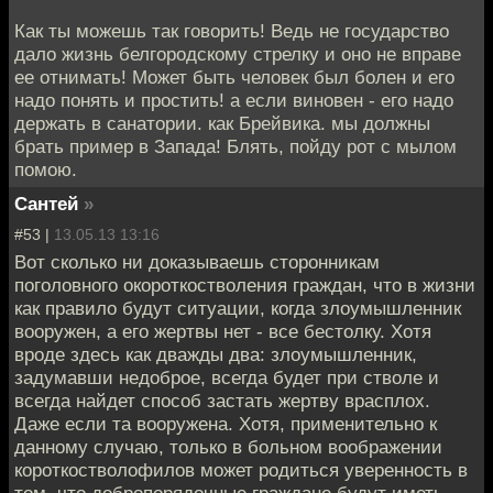
Как ты можешь так говорить! Ведь не государство
дало жизнь белгородскому стрелку и оно не вправе
ее отнимать! Может быть человек был болен и его
надо понять и простить! а если виновен - его надо
держать в санатории. как Брейвика. мы должны
брать пример в Запада! Блять, пойду рот с мылом
помою.
Сантей
»
#53 |
13.05.13 13:16
Вот сколько ни доказываешь сторонникам
поголовного окороткостволения граждан, что в жизни
как правило будут ситуации, когда злоумышленник
вооружен, а его жертвы нет - все бестолку. Хотя
вроде здесь как дважды два: злоумышленник,
задумавши недоброе, всегда будет при стволе и
всегда найдет способ застать жертву врасплох.
Даже если та вооружена. Хотя, применительно к
данному случаю, только в больном воображении
короткостволофилов может родиться уверенность в