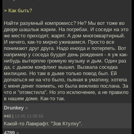
> Как быть?
Найти разумный компромисс? Не? Мы вот тоже во
дворе шашлык жарим. На погребах. И соседи на это
же место приходят, жарят. А дом многоквартирный.
И ничего, как-то мирно уживаемся. Просто все
понимают друг друга. Надо иногда и потерпеть. Вот
например у соседа буудет день рождения - я уж как-
нибудь вытерплю громкую музыку и дым. Один раз
да, с дымом конфликт вышел. Вызвала соседка
милицию. Но там в дыме только повод был. Ей
догнаться не на что было, пьяная в уматину, хотела
с меня денег поиметь, но была вежливо послана. За
что и "отомстила". Но это исключение, а не правило
в нашем доме. Как-то так.
Drunkey
»
#40 |
13.05.13 08:56
Какой-то Лавкрафт. "Зов Ктулху".
4789
»