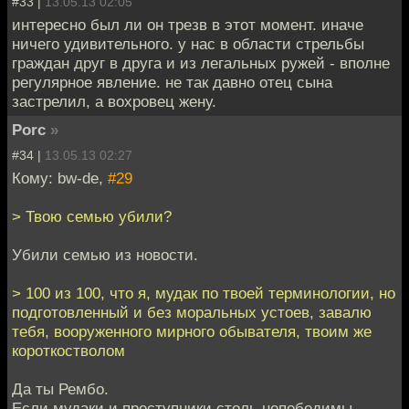
#33 |
13.05.13 02:05
интересно был ли он трезв в этот момент. иначе
ничего удивительного. у нас в области стрельбы
граждан друг в друга и из легальных ружей - вполне
регулярное явление. не так давно отец сына
застрелил, а вохровец жену.
Porc
»
#34 |
13.05.13 02:27
Кому: bw-de,
#29
> Твою семью убили?
Убили семью из новости.
> 100 из 100, что я, мудак по твоей терминологии, но
подготовленный и без моральных устоев, завалю
тебя, вооруженного мирного обывателя, твоим же
короткостволом
Да ты Рембо.
Если мудаки и преступники столь непобедимы,