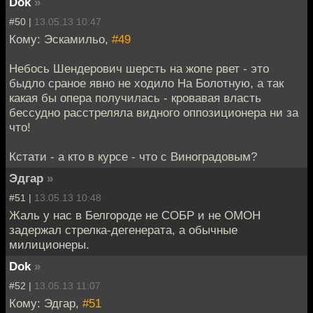
Dok
»
#50 |
13.05.13 10:47
Кому: Эскамильо,
#49
Небось Шендерович шерсть на жопе рвет - это
быдло сраное явно не ходило На Болотную, а так
какая бы опера получилась - кровавая власть
бессудно расстреляла видного оппозиционера ни за
что!
Кстати - а кто в курсе - что с Виноградовым?
Эдгар
»
#51 |
13.05.13 10:48
Жаль у нас в Белгороде не СОБР и не ОМОН
задержал стрелка-дегенерата, а обычные
милиционеры.
Dok
»
#52 |
13.05.13 11:07
Кому: Эдгар,
#51