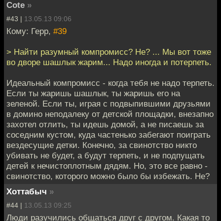
Cote
»
#43 |
13.05.13 09:06
Кому: Герр,
#39
> Найти разумный компромисс? Не? ... Мы вот тоже
во дворе шашлык жарим... Надо иногда и потерпеть.
Идеальный компромисс - когда тебя не надо терпеть.
Если ты жаришь шашлык, ты жаришь его на
зеленой. Если ты, играя с подвыпившими друзьями
в домино неподалеку от детской площадки, внезапно
захотел отлить, ты идешь домой, а не писаешь за
соседним кустом, куда частенько забегают поиграть
вездесущие детки. Конечно, за свинотство никто
убивать не будет, а будут терпеть, и не подпущать
детей к нечистоплотным дядям. Но, это все равно -
свинотство, которого можно было бы избежать. Не?
Хоттабыч
»
#44 |
13.05.13 09:25
Люди разучились общаться друг с другом. Какая то