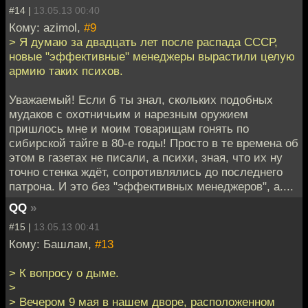
#14 |
13.05.13 00:40
Кому: azimol,
#9
> Я думаю за двадцать лет после распада СССР,
новые "эффективные" менеджеры вырастили целую
армию таких психов.
Уважаемый! Если б ты знал, скольких подобных
мудаков с охотничьим и нарезным оружием
пришлось мне и моим товарищам гонять по
сибирской тайге в 80-е годы! Просто в те времена об
этом в газетах не писали, а психи, зная, что их ну
точно стенка ждёт, сопротивлялись до последнего
патрона. И это без "эффективных менеджеров", а....
QQ
»
#15 |
13.05.13 00:41
Кому: Башлам,
#13
> К вопросу о дыме.
>
> Вечером 9 мая в нашем дворе, расположенном