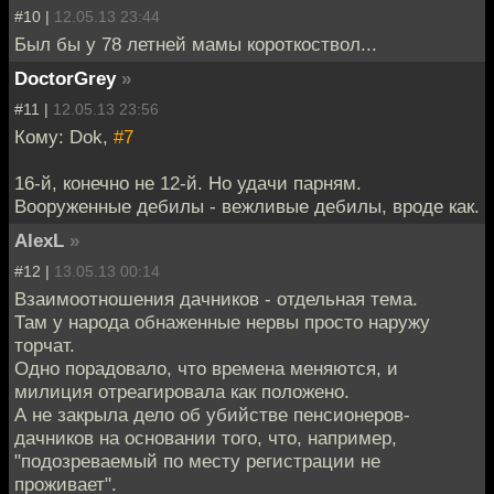
#10 |
12.05.13 23:44
Был бы у 78 летней мамы короткоствол...
DoctorGrey
»
#11 |
12.05.13 23:56
Кому: Dok,
#7
16-й, конечно не 12-й. Но удачи парням.
Вооруженные дебилы - вежливые дебилы, вроде как.
AlexL
»
#12 |
13.05.13 00:14
Взаимоотношения дачников - отдельная тема.
Там у народа обнаженные нервы просто наружу
торчат.
Одно порадовало, что времена меняются, и
милиция отреагировала как положено.
А не закрыла дело об убийстве пенсионеров-
дачников на основании того, что, например,
"подозреваемый по месту регистрации не
проживает".