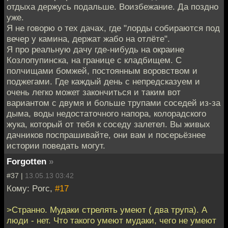
отдыха держусь подальше. Воизбежание. Да поздно
уже.
Я не говорю о тех дачах, где "лорды собираются под
вечер у камина, держат жабо на отлёте".
Я про реальную дачу где-нибудь на окраине
Козлопупинска, на границе с кладбищем. С
полчищами бомжей, постоянным воровством и
поджегами. Где каждый день с непредсказуем и
очень легко может закончиться и таким вот
вариантом с двумя и больше трупами соседей из-за
дыма, воды недостаточного напора, колорадского
жука, который от тебя к соседу залетел. Вы живых
дачников поспрашивайте, они вам и посерьёзнее
истории поведать могут.
Forgotten
»
#37 |
13.05.13 03:42
Кому: Porc,
#17
>Странно. Мудаки стрелять умеют ( два трупа). А
люди - нет. Что такого умеют мудаки, чего не умеют