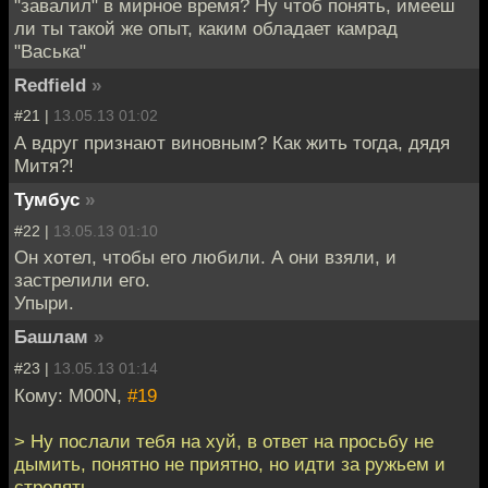
"завалил" в мирное время? Ну чтоб понять, имееш
ли ты такой же опыт, каким обладает камрад
"Васька"
Redfield
»
#21 |
13.05.13 01:02
А вдруг признают виновным? Как жить тогда, дядя
Митя?!
Тумбус
»
#22 |
13.05.13 01:10
Он хотел, чтобы его любили. А они взяли, и
застрелили его.
Упыри.
Башлам
»
#23 |
13.05.13 01:14
Кому: M00N,
#19
> Ну послали тебя на хуй, в ответ на просьбу не
дымить, понятно не приятно, но идти за ружьем и
стрелять