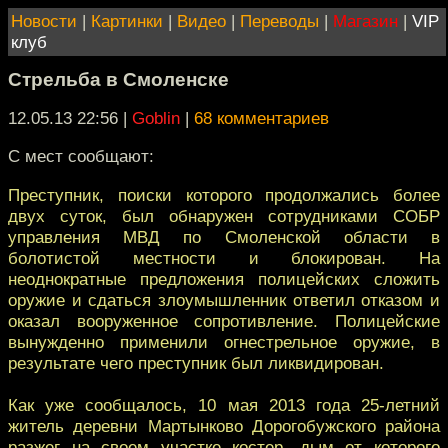
Новости
|
Картинки
|
Видео
|
Переводы
|
Магазин
|
VIP
клуб
Стрельба в Смоленске
12.05.13 22:56
|
Goblin
|
68 комментариев
С мест сообщают:
Преступник, поиски которого продолжались более
двух суток, был обнаружен сотрудниками СОБР
управления МВД по Смоленской области в
болотистой местности и блокирован. На
неоднократные предложения полицейских сложить
оружие и сдаться злоумышленник ответил отказом и
оказал вооруженное сопротивление. Полицейские
вынужденно применили огнестрельное оружие, в
результате чего преступник был ликвидирован.
Как уже сообщалось, 10 мая 2013 года 25-летний
житель деревни Мартынково Дорогобужского района
разжег на своем участке костер, дым от которого