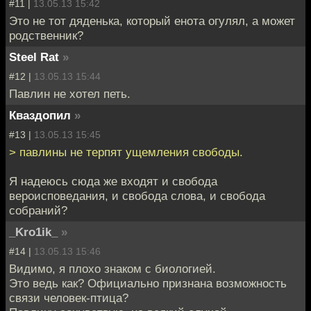
#11 |
13.05.13 15:42
Это не тот дяденька, который енота огулял, а может
родственник?
Steel Rat
»
#12 |
13.05.13 15:44
Павлин не хотел петь.
Кваздопил
»
#13 |
13.05.13 15:45
> павлины не терпят ущемления свободы.
Я надеюсь сюда же входят и свобода
вероисповедания, и свобода слова, и свобода
собраний?
_Kro1ik_
»
#14 |
13.05.13 15:46
Видимо, я плохо знаком с биологией.
Это ведь как? Официально признана возможность
связи человек-птица?