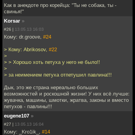
Как в анекдоте про корейца: "Ты не собака, ты -
свинья!"
Korsar
»
#26 |
13.05.13 16:03
Кому: dr.groove,
#24
> Кому: Abrikosov,
#22
>
> > Хорошо хоть петуха у него не было!!
>
> за неимением петуха отпетушил павлина!!!
Дык, это же страна нереально больших
возможностей и роскошной жизни! У них всё лучше:
жувачка, машины, шмотки, жратва, законы и вместо
петухов - павлины!!!
eugene107
»
#27 |
13.05.13 16:04
Кому: _Kro1ik_,
#14