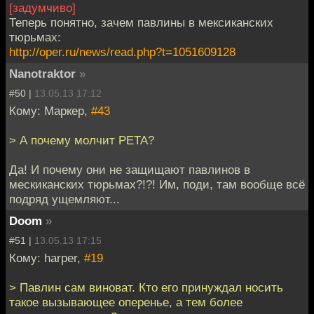
[задумчиво]
Теперь понятно, зачем павлины в мексиканских
тюрьмах:
http://oper.ru/news/read.php?t=1051609128
Nanotraktor
»
#50 |
13.05.13 17:12
Кому: Маркер,
#43
> А почему молчит PETA?
Да! И почему они не защищают павлинов в
мескиканских тюрьмах?!?! Им, поди, там вообще всё
подряд ущемляют...
Doom
»
#51 |
13.05.13 17:15
Кому: harper,
#19
> Павлин сам виноват. Кто его принуждал носить
такое вызывающее оперенье, а тем более