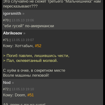
Это случайно не сюжет третьего "Мальчишника" нам
пересказывают???
igorsmith
»
#70 |
13.05.13 19:06
"еби гусей" по-американски
Abrikosov
»
#71 |
13.05.13 19:07
Кому: Хоттабыч,
#52
> Погиб павлин, лишившись чести,
> Пал, оклеветанный молвой.
С хуём в очке, в секретном месте
Возле машины легковой!
Nod
»
#72 |
13.05.13 19:10
Кому: Doom,
#51
Ай, прям с языка снял!