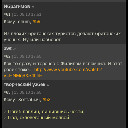
Ибрагимов
»
#61 |
13.05.13 17:51
Кому: chum,
#59
Из плохих британских туристов делают британских
учёных. Ну или наоборот.
awt
»
#62 |
13.05.13 17:55
Как-то сразу и теренса с Филипом вспомнил. И этот
ролик тоже...
http://www.youtube.com/watch?
v=HNMq8XS4LhE
творческий узбек
»
#63 |
13.05.13 17:55
Кому: Хоттабыч,
#52
> Погиб павлин, лишившись чести,
> Пал, оклеветанный молвой.