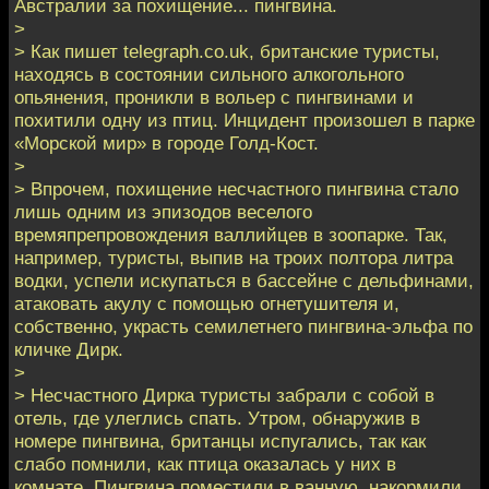
Австралии за похищение... пингвина.
>
> Как пишет telegraph.co.uk, британские туристы,
находясь в состоянии сильного алкогольного
опьянения, проникли в вольер с пингвинами и
похитили одну из птиц. Инцидент произошел в парке
«Морской мир» в городе Голд-Кост.
>
> Впрочем, похищение несчастного пингвина стало
лишь одним из эпизодов веселого
времяпрепровождения валлийцев в зоопарке. Так,
например, туристы, выпив на троих полтора литра
водки, успели искупаться в бассейне с дельфинами,
атаковать акулу с помощью огнетушителя и,
собственно, украсть семилетнего пингвина-эльфа по
кличке Дирк.
>
> Несчастного Дирка туристы забрали с собой в
отель, где улеглись спать. Утром, обнаружив в
номере пингвина, британцы испугались, так как
слабо помнили, как птица оказалась у них в
комнате. Пингвина поместили в ванную, накормили