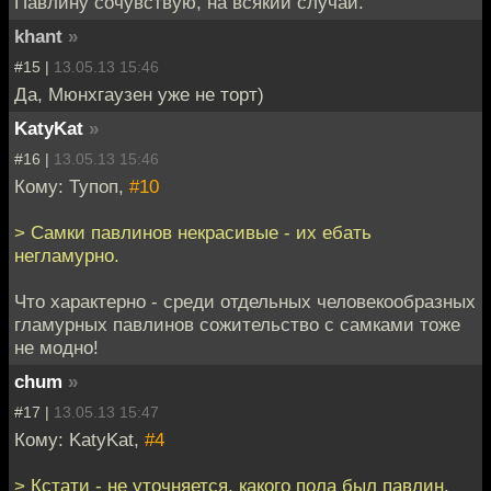
Павлину сочувствую, на всякий случай.
khant
»
#15 |
13.05.13 15:46
Да, Мюнхгаузен уже не торт)
KatyKat
»
#16 |
13.05.13 15:46
Кому: Тупоп,
#10
> Самки павлинов некрасивые - их ебать
негламурно.
Что характерно - среди отдельных человекообразных
гламурных павлинов сожительство с самками тоже
не модно!
chum
»
#17 |
13.05.13 15:47
Кому: KatyKat,
#4
> Кстати - не уточняется, какого пола был павлин.