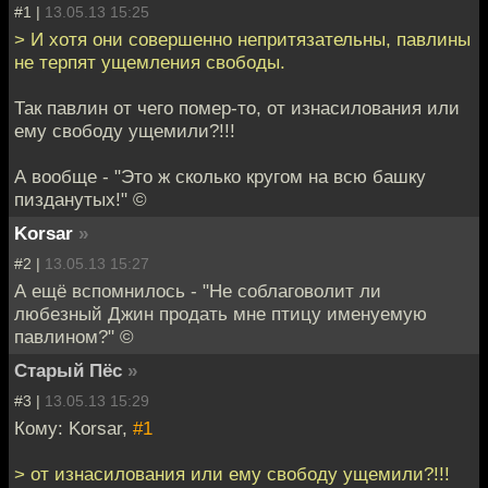
#1 |
13.05.13 15:25
> И хотя они совершенно непритязательны, павлины
не терпят ущемления свободы.
Так павлин от чего помер-то, от изнасилования или
ему свободу ущемили?!!!
А вообще - "Это ж сколько кругом на всю башку
пизданутых!" ©
Korsar
»
#2 |
13.05.13 15:27
А ещё вспомнилось - "Не соблаговолит ли
любезный Джин продать мне птицу именуемую
павлином?" ©
Старый Пёс
»
#3 |
13.05.13 15:29
Кому: Korsar,
#1
> от изнасилования или ему свободу ущемили?!!!