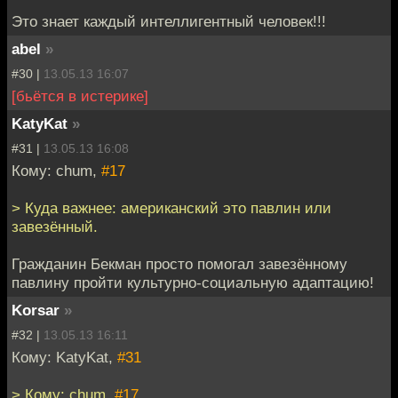
Это знает каждый интеллигентный человек!!!
abel
»
#30 |
13.05.13 16:07
[бьётся в истерике]
KatyKat
»
#31 |
13.05.13 16:08
Кому: chum,
#17
> Куда важнее: американский это павлин или
завезённый.
Гражданин Бекман просто помогал завезённому
павлину пройти культурно-социальную адаптацию!
Korsar
»
#32 |
13.05.13 16:11
Кому: KatyKat,
#31
> Кому: chum,
#17