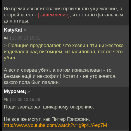
Во время изнасилования произошло ущемление, а
скорей всего -
[защемление]
, что стало фатальным
для птицы.
KatyKat
»
#4 |
13.05.13 15:31
> Полиция предполагает, что хозяин птицы жестоко
издевался над питомцем, изнасиловал, после чего
убил.
А если сперва убил, а потом изнасиловал - то
Бекман ещё и некрофил! Кстати - не уточняется,
какого пола был павлин.
Муромец
»
#5 |
13.05.13 15:36
Поди завидовал шикарному оперению.
Не все же могут, как Питер Гриффин.
http://www.youtube.com/watch?v=g9prLY-ep7M