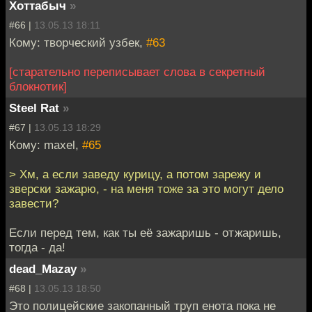
Хоттабыч
»
#66 |
13.05.13 18:11
Кому: творческий узбек,
#63
[старательно переписывает слова в секретный
блокнотик]
Steel Rat
»
#67 |
13.05.13 18:29
Кому: maxel,
#65
> Хм, а если заведу курицу, а потом зарежу и
зверски зажарю, - на меня тоже за это могут дело
завести?
Если перед тем, как ты её зажаришь - отжаришь,
тогда - да!
dead_Mazay
»
#68 |
13.05.13 18:50
Это полицейские закопанный труп енота пока не