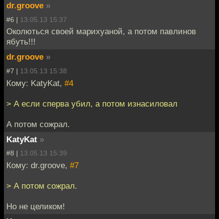
dr.groove
»
#6 |
13.05.13 15:37
Околються своей марихуаной, а потом павлинов
ябуть!!!
dr.groove
»
#7 |
13.05.13 15:38
Кому: KatyKat,
#4
> А если сперва убил, а потом изнасиловал
А потом сожрал.
KatyKat
»
#8 |
13.05.13 15:39
Кому: dr.groove,
#7
> А потом сожрал.
Но не целиком!