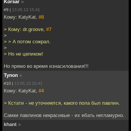
Korsar
»
#9 |
13.05.13 15:41
Кому: KatyKat,
#8
> Кому: dr.groove,
#7
>
> > А потом сожрал.
>
> Но не целиком!
Но прямо во время изнасилования!!!
Тупоп
»
#10 |
13.05.13 15:41
Кому: KatyKat,
#4
> Кстати - не уточняется, какого пола был павлин.
Самки павлинов некрасивые - их ебать негламурно.
khant
»