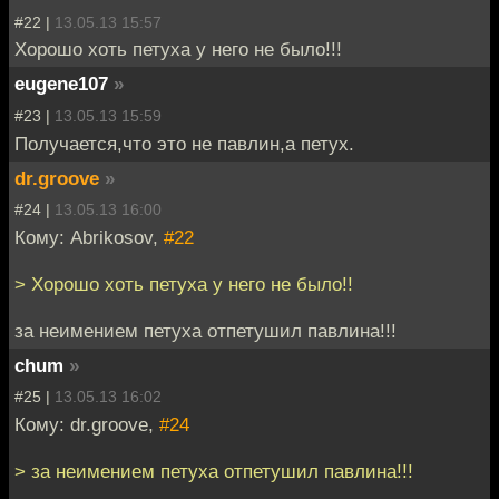
#22 |
13.05.13 15:57
Хорошо хоть петуха у него не было!!!
eugene107
»
#23 |
13.05.13 15:59
Получается,что это не павлин,а петух.
dr.groove
»
#24 |
13.05.13 16:00
Кому: Abrikosov,
#22
> Хорошо хоть петуха у него не было!!
за неимением петуха отпетушил павлина!!!
chum
»
#25 |
13.05.13 16:02
Кому: dr.groove,
#24
> за неимением петуха отпетушил павлина!!!