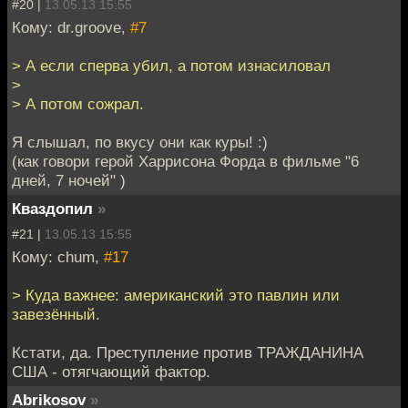
#20 |
13.05.13 15:55
Кому: dr.groove,
#7
> А если сперва убил, а потом изнасиловал
>
> А потом сожрал.
Я слышал, по вкусу они как куры! :)
(как говори герой Харрисона Форда в фильме "6
дней, 7 ночей" )
Кваздопил
»
#21 |
13.05.13 15:55
Кому: chum,
#17
> Куда важнее: американский это павлин или
завезённый.
Кстати, да. Преступление против ТРАЖДАНИНА
США - отягчающий фактор.
Abrikosov
»