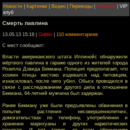
Новости
|
Картинки
|
Видео
|
Переводы
|
Магазин
|
VIP
клуб
Смерть павлина
13.05.13 15:18
|
Goblin
|
110 комментариев
С мест сообщают:
Власти американского штата Иллинойс обнаружили
мёртвого павлина в гараже одного из жителей города
Розелла Дэвида Бекмана. Полиция предполагает, что
хозяин птицы жестоко издевался над питомцем,
изнасиловал, после чего убил. Обыск проводился в
связи с расследованием другого дела в отношении
Бекмана, 64-летний мужчина был задержан.
Ранее Бекману уже были предъявлены обвинения в
попытке растления несовершеннолетних,
домогательствах по телефону, употреблении и
хранении марихуаны и других наркотических
веществ. И вот теперь ко всем обвинениям