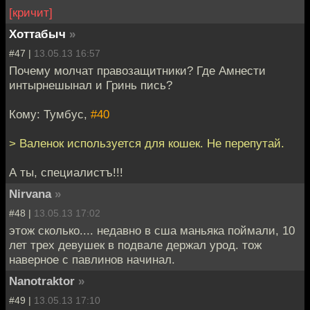
[кричит]
Хоттабыч
»
#47 |
13.05.13 16:57
Почему молчат правозащитники? Где Амнести
интырнешынал и Гринь пись?
Кому: Тумбус,
#40
> Валенок используется для кошек. Не перепутай.
А ты, специалистъ!!!
Nirvana
»
#48 |
13.05.13 17:02
этож сколько.... недавно в сша маньяка поймали, 10
лет трех девушек в подвале держал урод. тож
наверное с павлинов начинал.
Nanotraktor
»
#49 |
13.05.13 17:10