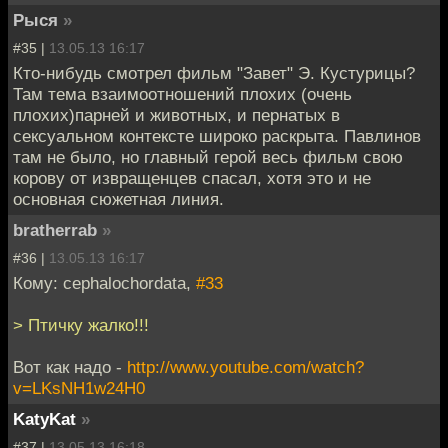
Рыся
»
#35 |
13.05.13 16:17
Кто-нибудь смотрел фильм "Завет" Э. Кустурицы?
Там тема взаимоотношений плохих (очень
плохих)парней и животных, и пернатых в
сексуальном контексте широко раскрыта. Павлинов
там не было, но главный герой весь фильм свою
корову от извращенцев спасал, хотя это и не
основная сюжетная линия.
bratherrab
»
#36 |
13.05.13 16:17
Кому: cephalochordata,
#33
> Птичку жалко!!!
Вот как надо -
http://www.youtube.com/watch?
v=LKsNH1w24H0
KatyKat
»
#37 |
13.05.13 16:18