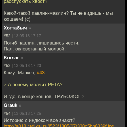
расспускать хвост?
Какой-такой павлин-мавлин? Ты не видишь - мы
кющаем! (с)
Хоттабыч
»
#52 |
13.05.13 17:17
Погиб павлин, лишившись чести,
Пал, оклеветанный молвой.
Korsar
»
#53 |
13.05.13 17:23
Кому: Маркер,
#43
> А почему молчит PETA?
И где, в конце-концов, ТРУБОЖОП?
Grauk
»
#54 |
13.05.13 17:25
Историю с индюком все знают?
http://s018.radikal.ru/i523/1305/07/338c5bb6339f.jpg