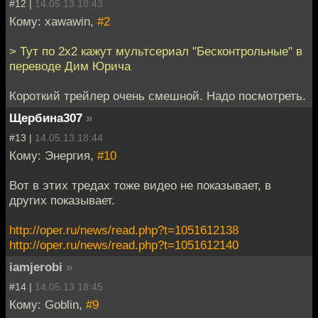
#12 |
14.05.13 18:43
Кому: xawawin,
#2
> Тут по 2х2 кажут мультсериал "Бесконтрольные" в
переводе Дим Юрича
Короткий трейлер очень смешной. Надо посмотреть.
Щербина307
»
#13 |
14.05.13 18:44
Кому: Энергия,
#10
Вот в этих тредах тоже видео не показывает, в
других показывает.
http://oper.ru/news/read.php?t=1051612138
http://oper.ru/news/read.php?t=1051612140
iamjerobi
»
#14 |
14.05.13 18:45
Кому: Goblin,
#9