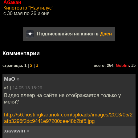
Абакан
Кинотеатр "Наутилус"
с 30 мая по 26 июня
Подписывайся на канал в
Дзен
Комментарии
cтраницы: 1 |
2
|
3
всего: 264,
Goblin
: 35
MaO
»
#1 |
14.05.13 18:26
Видео плеер на сайте не отображается только у
меня?
http://s6.hostingkartinok.com/uploads/images/2013/05/2
afb3296f2dc9441e97200cee48b2bf5.jpg
xawawin
»