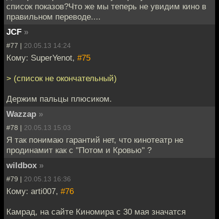
список показов?Что же мы теперь не увидим кино в
правильном переводе....
JCF
»
#77 |
20.05.13 14:24
Кому: SuperYenot,
#75
> (список не окончательный)
Держим пальцы плюсиком.
Wazzap
»
#78 |
20.05.13 15:03
Я так понимаю гарантий нет, что кинотеатр не
продинамит как с "Потом и Кровью" ?
wildbox
»
#79 |
20.05.13 16:36
Кому: arti007,
#76
Камрад, на сайте Киномира с 30 мая значатся