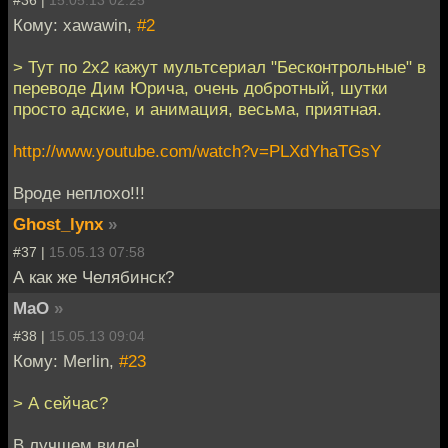
Кому: xawawin,
#2
> Тут по 2х2 кажут мультсериал "Бесконтрольные" в
переводе Дим Юрича, очень добротный, шутки
просто адские, и анимация, весьма, приятная.
http://www.youtube.com/watch?v=PLXdYhaTGsY
Вроде неплохо!!!
Ghost_lynx
»
#37 |
15.05.13 07:58
А как же Челябинск?
MaO
»
#38 |
15.05.13 09:04
Кому: Merlin,
#23
> А сейчас?
В лучшем виде!