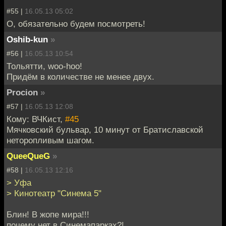
#55 |
16.05.13 05:02
О, обязательно будем посмотреть!
Oshib-kun
»
#56 |
16.05.13 10:54
Тольятти, woo-hoo!
Придём в количестве не менее двух.
Procion
»
#57 |
16.05.13 12:08
Кому: ВЧКист,
#45
Мячковский бульвар, 10 минут от Братиславской
неторопливым шагом.
QueeQueG
»
#58 |
16.05.13 12:16
> Уфа
> Кинотеатр "Синема 5"
Блин! В жопе мира!!!
почему нет в Синемапарках?!