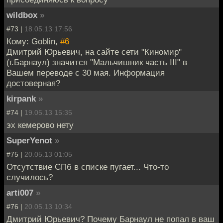
wildbox
»
#73 |
18.05.13 17:56
Кому: Goblin,
#6
Дмитрий Юрьевич, на сайте сети "Киномир"
(г.Барнаул) значится "Мальчишник часть III" в
Вашем переводе с 30 мая. Информация
достоверная?
kirpank
»
#74 |
19.05.13 15:35
эх кемерово нету
SuperYenot
»
#75 |
20.05.13 01:05
Отсутствие СПб в списке пугает... Что-то
случилось?
arti007
»
#76 |
20.05.13 10:34
Дмитрий Юрьевич? Почему Барнаул не попал в ваш