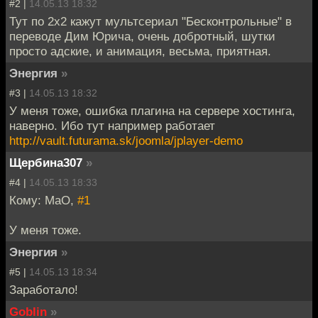
#2 |
14.05.13 18:32
Тут по 2х2 кажут мультсериал "Бесконтрольные" в
переводе Дим Юрича, очень добротный, шутки
просто адские, и анимация, весьма, приятная.
Энергия
»
#3 |
14.05.13 18:32
У меня тоже, ошибка плагина на сервере хостинга,
наверно. Ибо тут например работает
http://vault.futurama.sk/joomla/jplayer-demo
Щербина307
»
#4 |
14.05.13 18:33
Кому: MaO,
#1
У меня тоже.
Энергия
»
#5 |
14.05.13 18:34
Заработало!
Goblin
»