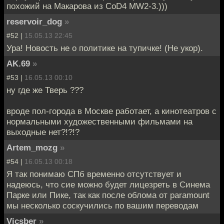
похожий на Макарова из CoD4 MW2-3.)))
reservoir_dog
»
#52 |
15.05.13 22:45
Ура! Новость не о политике на тупичке! (Не укор).
AK.69
»
#53 |
16.05.13 00:10
ну где же Тверь ???
вроде пол-города в Москве работает, а кинотеатров с
нормальными художественными фильмами на
выходные нет?!?!?
Artem_mozg
»
#54 |
16.05.13 00:18
Я так понимаю СПб временно отсутствует и
надеюсь, что сие можно будет лицезреть в Синема
Парке или Пике, так как после облома от paramount
мы несколько соскучились по вашим переводам
Vicsber
»