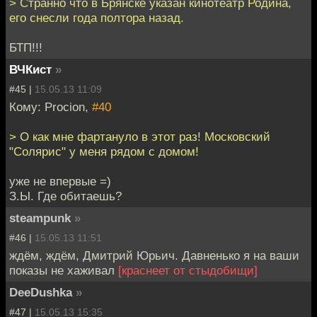
> Странно что в Брянске указан кинотеатр Родина,
его снесли года полтора назад.
БТП!!!
ВЧКист
»
#45 |
15.05.13 11:09
Кому: Procion,
#40
> О как мне фартануло в этот раз! Московский
"Солярис" у меня рядом с домом!
уже не впервые =)
З.Ы. Где обитаешь?
steampunk
»
#46 |
15.05.13 11:51
ждём, ждём, Дмитрий Юрьич. Давненько я на ваши
показы не хаживал
[краснеет от стыдобищи]
DeeDushka
»
#47 |
15.05.13 15:35