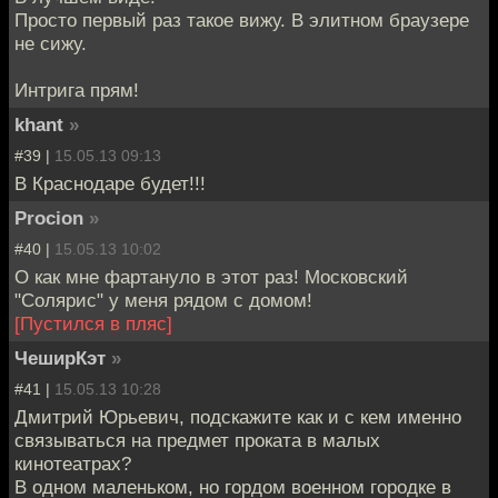
Просто первый раз такое вижу. В элитном браузере
не сижу.
Интрига прям!
khant
»
#39 |
15.05.13 09:13
В Краснодаре будет!!!
Procion
»
#40 |
15.05.13 10:02
О как мне фартануло в этот раз! Московский
"Солярис" у меня рядом с домом!
[Пустился в пляс]
ЧеширКэт
»
#41 |
15.05.13 10:28
Дмитрий Юрьевич, подскажите как и с кем именно
связываться на предмет проката в малых
кинотеатрах?
В одном маленьком, но гордом военном городке в