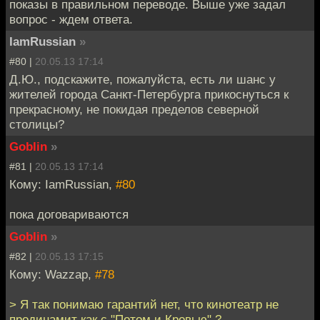
показы в правильном переводе. Выше уже задал
вопрос - ждем ответа.
IamRussian
»
#80 |
20.05.13 17:14
Д.Ю., подскажите, пожалуйста, есть ли шанс у
жителей города Санкт-Петербурга прикоснуться к
прекрасному, не покидая пределов северной
столицы?
Goblin
»
#81 |
20.05.13 17:14
Кому: IamRussian,
#80
пока договариваются
Goblin
»
#82 |
20.05.13 17:15
Кому: Wazzap,
#78
> Я так понимаю гарантий нет, что кинотеатр не
продинамит как с "Потом и Кровью" ?