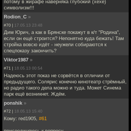
потому в жирафе наверняка глубокий (хехе)
символизм!!!
Rodion_C
»
#70 |
17.05.13 23:48
Дим Юрич, а как в Брянске покажут в к/т "Родина",
если он ещё строится? Непонятно куда бежать! Там
стройка вовсю идёт - неужели собираются к
спецпоказу закончить?
Viktor1987
»
#71 |
18.05.13 00:54
Надеюсь этот показ не сорвётся в отличии от
предыдущего. Солярис конечно кинотеатр стрёмный,
но радио такого дела можно и туда. Может Синема
парк ещё возникнет. Ждём.
ponshik
»
#72 |
18.05.13 15:40
Кому: red1905,
#61
присоединяюсь к вопросу