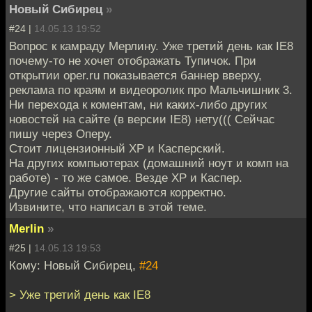
Новый Сибирец
»
#24 |
14.05.13 19:52
Вопрос к камраду Мерлину. Уже третий день как IE8
почему-то не хочет отображать Тупичок. При
открытии oper.ru показывается баннер вверху,
реклама по краям и видеоролик про Мальчишник 3.
Ни перехода к коментам, ни каких-либо других
новостей на сайте (в версии IE8) нету((( Сейчас
пишу через Оперу.
Стоит лицензионный XP и Касперский.
На других компьютерах (домашний ноут и комп на
работе) - то же самое. Везде XP и Каспер.
Другие сайты отображаются корректно.
Извините, что написал в этой теме.
Merlin
»
#25 |
14.05.13 19:53
Кому: Новый Сибирец,
#24
> Уже третий день как IE8