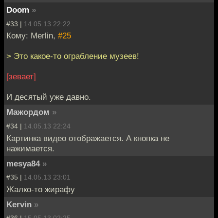
Doom
»
#33 |
14.05.13 22:22
Кому: Merlin,
#25
> Это какое-то ограбление музеев!
[зевает]
И десятый уже давно.
Мажордом
»
#34 |
14.05.13 22:24
Картинка видео отображается. А кнопка не
нажимается.
mesya84
»
#35 |
14.05.13 23:01
Жалко-то жирафу
Kervin
»
#36 |
15.05.13 02:25