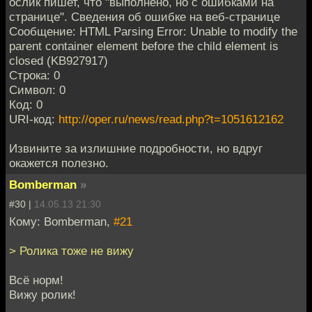
ослик пишет, что "выполнено, но с ошибками на
странице". Сведения об ошибке на веб-странице
Сообщение: HTML Parsing Error: Unable to modify the
parent container element before the child element is
closed (KB927917)
Строка: 0
Символ: 0
Код: 0
URI-код:
http://oper.ru/news/read.php?t=1051612162
Извините за излишние подробности, но вдруг
окажется полезно.
Bomberman
»
#30 |
14.05.13 21:30
Кому: Bomberman,
#21
> Ролика тоже не вижу
Всё норм!
Вижу ролик!