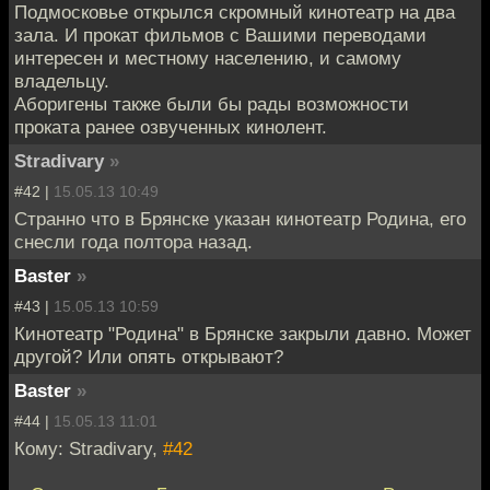
Подмосковье открылся скромный кинотеатр на два
зала. И прокат фильмов с Вашими переводами
интересен и местному населению, и самому
владельцу.
Аборигены также были бы рады возможности
проката ранее озвученных кинолент.
Stradivary
»
#42 |
15.05.13 10:49
Странно что в Брянске указан кинотеатр Родина, его
снесли года полтора назад.
Baster
»
#43 |
15.05.13 10:59
Кинотеатр "Родина" в Брянске закрыли давно. Может
другой? Или опять открывают?
Baster
»
#44 |
15.05.13 11:01
Кому: Stradivary,
#42