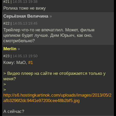
#21 |
14.05.13 19:38
Ролика тоже не вижу
Серьёзная Величина
»
#22 |
14.05.13 19:45
Трейлер что-то не впечатлил. Может, фильм
целиком будет лучше. Дим Юрьич, как оно,
смотрибельно?
Merlin
»
#23 |
14.05.13 19:50
Кому: MaO,
#1
> Видео плеер на сайте не отображается только у
меня?
>
>
http://s6.hostingkartinok.com/uploads/images/2013/05/2
afb3296f2dc9441e97200cee48b2bf5.jpg
А сейчас?