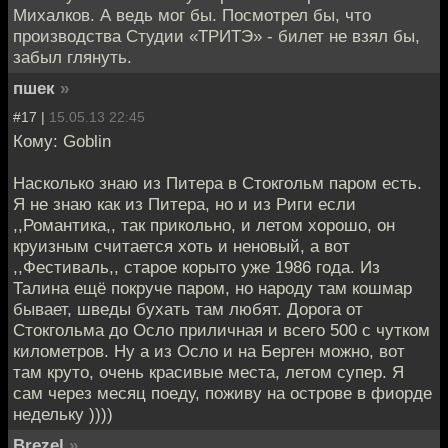
Михалков. А ведь мог бы. Посмотрел бы, что
производства Студии «ТРИТЭ» - билет не взял бы,
забыл глянуть.
пшек
»
#17 |
15.05.13 22:45
Кому: Goblin
Насколько знаю из Питера в Стокгольм паром есть.
Я не знаю как из Питера, но и из Риги если
,,Романтика,, так прикольно, и летом хорошо, он
круизным считается хоть и неновый, а вот
,,Фестиваль,, старое корыто уже 1986 года. Из
Талина ещё покруче паром, но народу там кошмар
бывает, шведы бухать там любят. Дорога от
Стокгольма до Осло приличная и всего 500 с чутком
километров. Ну а из Осло и на Берген можно, вот
там круто, очень красивые места, летом супер. Я
сам через месяц поеду, поживу на острове в фиорде
недельку ))))
Brezel
»