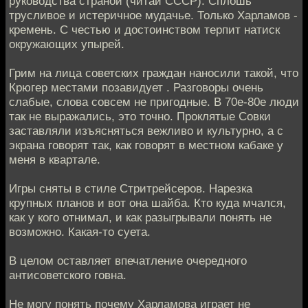
руководства страной (читай СССР). Сплошь
трусливое и истеричное мудачье. Только Харламов -
кремень. С честью и достоинством терпит натиск
окружающих упырей.
Грим на лица советских граждан наносили такой, что
Крюгер местами позавидует . Разговоры очень
слабые, слова совсем не пригодные. В 70е-80е люди
так не выражались, это точно. Проклятые Совки
заставляли изъясняться вежливо и культурно, а с
экрана говорят так, как говорят в местном кабаке у
меня в квартале.
Игры сняты в стиле Стритрейсеров. Нарезка
крупных планов и вот она шайба. Кто куда мчался,
как у кого отнимал, и как разыгрывали понять не
возможно. Какая-то суета.
В целом оставляет впечатление очередного
антисоветского говна.
Не могу понять почему Харламова играет не