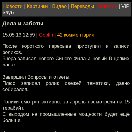
Новости
|
Картинки
|
Видео
|
Переводы
|
Магазин
|
VIP
клуб
Дела и заботы
15.05.13 12:59
|
Goblin
|
42 комментария
После короткого перерыва приступил к записи
роликов.
Вчера записал нового Синего Фила и новый В цепких
лапах.
Завершил Вопросы и ответы.
Плюс записал ролик свежей тематики, давно
собирался.
Ролики смотрят активно, за апрель насмотрели на 15
терабайт.
С выходом на промышленные мощности будет ещё
больше.