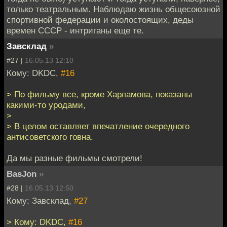
только театральным. Наблюдаю жизнь общесоюзной
спортивной федерации и околостоящих, деды
времен СССР - интриганы еще те.
Завсклад
»
#27 |
16.05.13 12:10
Кому: DKDC,
#16
> По фильму все, кроме Харламова, показаны
какими-то уродами,
>
> В целом оставляет впечатление очередного
антисоветского говна.
Да мы разные фильмы смотрели!
BasJon
»
#28 |
16.05.13 12:50
Кому: Завсклад,
#27
> Кому: DKDC,
#16