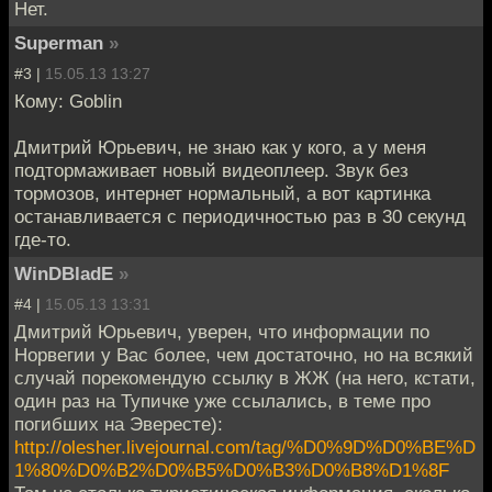
Нет.
Superman
»
#3 |
15.05.13 13:27
Кому: Goblin
Дмитрий Юрьевич, не знаю как у кого, а у меня
подтормаживает новый видеоплеер. Звук без
тормозов, интернет нормальный, а вот картинка
останавливается с периодичностью раз в 30 секунд
где-то.
WinDBladE
»
#4 |
15.05.13 13:31
Дмитрий Юрьевич, уверен, что информации по
Норвегии у Вас более, чем достаточно, но на всякий
случай порекомендую ссылку в ЖЖ (на него, кстати,
один раз на Тупичке уже ссылались, в теме про
погибших на Эвересте):
http://olesher.livejournal.com/tag/%D0%9D%D0%BE%D
1%80%D0%B2%D0%B5%D0%B3%D0%B8%D1%8F