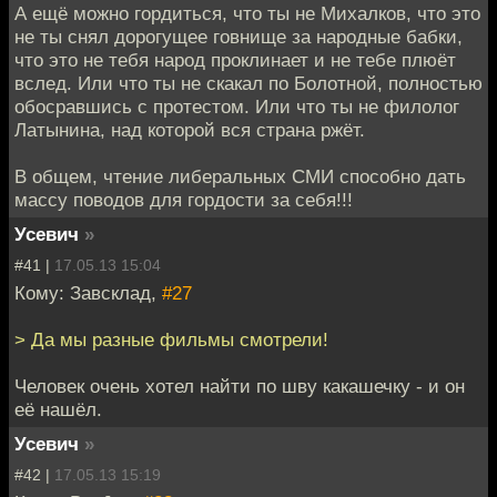
А ещё можно гордиться, что ты не Михалков, что это
не ты снял дорогущее говнище за народные бабки,
что это не тебя народ проклинает и не тебе плюёт
вслед. Или что ты не скакал по Болотной, полностью
обосравшись с протестом. Или что ты не филолог
Латынина, над которой вся страна ржёт.
В общем, чтение либеральных СМИ способно дать
массу поводов для гордости за себя!!!
Усевич
»
#41 |
17.05.13 15:04
Кому: Завсклад,
#27
> Да мы разные фильмы смотрели!
Человек очень хотел найти по шву какашечку - и он
её нашёл.
Усевич
»
#42 |
17.05.13 15:19