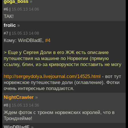
goga_boss
»
#6 |
15.05.13 14:06
ТАК!
frolic
»
#7 |
15.05.13 14:08
Кому: WinDBladE,
#4
> Еще у Сергея Доли в его ЖЖ есть описание
путешествия на машине по Норвегии (прямую
ссылку, блин, из-за криворукости поставить не могу
http://sergeydolya.livejournal.com/14525.html
- вот тут
норвежское путешествие доли (оглавление). Фотки
очень интересные попадаются.
NightCrawler
»
#8 |
15.05.13 14:36
Ждем фоток с троном норвежских королей, что в
Трондхейме!
WinDBladE
»