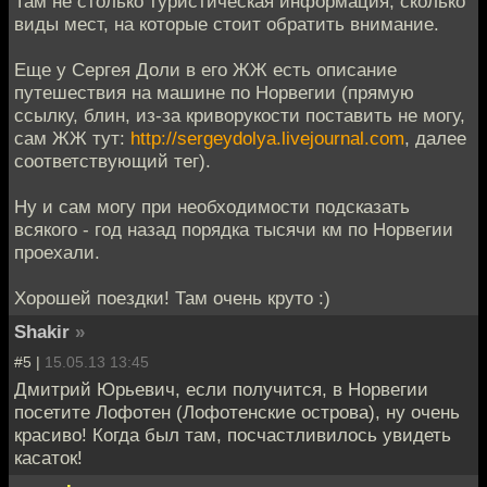
Там не столько туристическая информация, сколько
виды мест, на которые стоит обратить внимание.
Еще у Сергея Доли в его ЖЖ есть описание
путешествия на машине по Норвегии (прямую
ссылку, блин, из-за криворукости поставить не могу,
сам ЖЖ тут:
http://sergeydolya.livejournal.com
, далее
соответствующий тег).
Ну и сам могу при необходимости подсказать
всякого - год назад порядка тысячи км по Норвегии
проехали.
Хорошей поездки! Там очень круто :)
Shakir
»
#5 |
15.05.13 13:45
Дмитрий Юрьевич, если получится, в Норвегии
посетите Лофотен (Лофотенские острова), ну очень
красиво! Когда был там, посчастливилось увидеть
касаток!