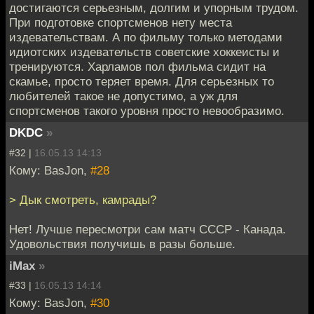
достигаются серьезным, долгим и упорным трудом.
При подготовке спортсменов нету места
издевательствам. А по фильму только методами
идиотских издевательств советские хоккеисты и
тренируются. Харламов пол фильма сидит на
скамье, просто теряет время. Для серьезных то
любителей такое не допустимо, а уж для
спортсменов такого уровня просто невообразимо.
DKDC
»
#32 |
16.05.13 14:13
Кому: BasJon,
#28
> Дык смотреть, камрады?
Нет! Лучше пересмотри сам матч СССР - Канада.
Удовольствия получишь в разы больше.
iMax
»
#33 |
16.05.13 14:14
Кому: BasJon,
#30