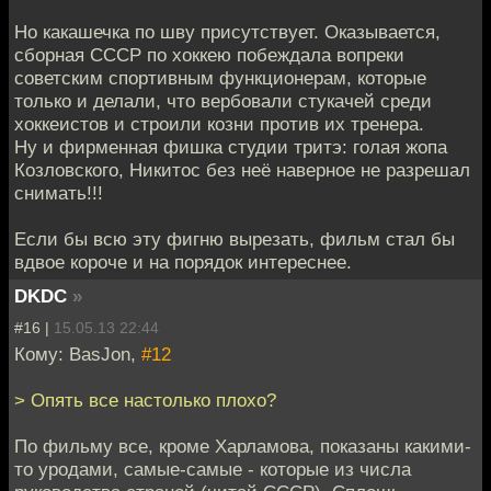
Но какашечка по шву присутствует. Оказывается,
сборная СССР по хоккею побеждала вопреки
советским спортивным функционерам, которые
только и делали, что вербовали стукачей среди
хоккеистов и строили козни против их тренера.
Ну и фирменная фишка студии тритэ: голая жопа
Козловского, Никитос без неё наверное не разрешал
снимать!!!
Если бы всю эту фигню вырезать, фильм стал бы
вдвое короче и на порядок интереснее.
DKDC
»
#16 |
15.05.13 22:44
Кому: BasJon,
#12
> Опять все настолько плохо?
По фильму все, кроме Харламова, показаны какими-
то уродами, самые-самые - которые из числа