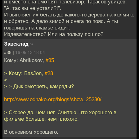
и вместо сна смотрят телевизор. Тарасов увидев:
"А, так вы не устали?!".
И выгоняет их бегать до какого-то дерева на холмике
и обратно. А дело зимой и снега по пояс. А ты
говоришь на скамье сидит.
Издевательство? Или на пользу пошло?
Завсклад
»
#38 |
16.05.13 18:04
Кому: Abrikosov,
#35
> Кому: BasJon,
#28
>
> > Дык смотреть, камрады?
http://www.odnako.org/blogs/show_25230/
> Скорее да, чем нет. Считаю, что хорошего в
фильме больше, чем плохого.
В основном хорошего.