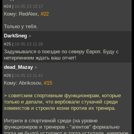
#24 |
16.05.13 10:17
Кому: RedAlex,
#22
Только у тебя.
DarkSneg
»
#25 |
16.05.13 11:26
Задумывался о поездке по северу Европ. Буду с
нетерпением ждать ваш отчет!
dead_Mazay
»
#26 |
16.05.13 11:41
Кому: Abrikosov,
#15
> советским спортивным функционерам, которые
только и делали, что вербовали стукачей среди
хоккеистов и строили козни против их тренера.
Интриги в спортивной среде (на уровне
функционеров и тренеров - "агентов" формально
тогда не было) уступают и тогда уступали, наверное,