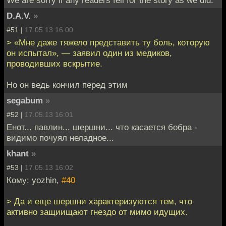
We are sorry if any readers fell for the story as we did.
D.A.V.
»
#51 |
17.05.13 16:00
> «Мне даже тяжело представить ту боль, которую
он испытал», — заявил один из медиков,
проводивших вскрытие.
Но он ведь кончил перед этим
segabum
»
#52 |
17.05.13 16:01
Енот... павлин... шершни... что касается бобра -
видимо почуял неладное...
khant
»
#53 |
17.05.13 16:02
Кому: yozhin,
#40
> Да и еще шершни характеризуются тем, что
активно защиищают гнездо от мимо идущих.