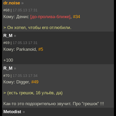
dr.noise
»
#68 |
17.05.13 17:31
Кому: Денис
[до-пролива-ближе]
,
#34
> Он хотел, чтобы его отлюбили.
R_M
»
#69 |
17.05.13 17:31
Кому: Parkanoid,
#5
+100
R_M
»
#70 |
17.05.13 17:34
Кому: Digger,
#49
> (есть грешок, 16 ульёв, да)
Как-то это подозрительно звучит. Про "грешок" !!!
Metodist
»