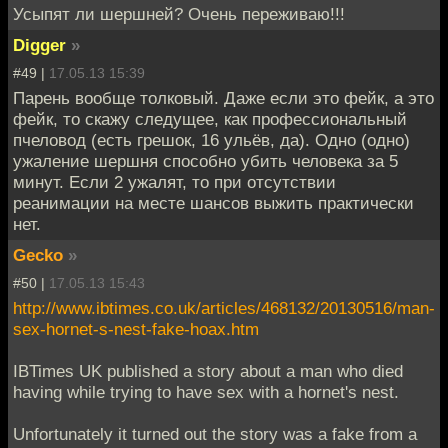
Усыпят ли шершней? Очень переживаю!!!
Digger
»
#49 |
17.05.13 15:39
Парень вообще толковый. Даже если это фейк, а это
фейк, то скажу следущее, как профессиональный
пчеловод (есть грешок, 16 ульёв, да). Одно (одно)
ужаление шершня способно убить человека за 5
минут. Если 2 ужалят, то при отсутствии
реанимации на месте шансов выжить практически
нет.
Gecko
»
#50 |
17.05.13 15:43
http://www.ibtimes.co.uk/articles/468132/20130516/man-
sex-hornet-s-nest-fake-hoax.htm
IBTimes UK published a story about a man who died
having while trying to have sex with a hornet's nest.
Unfortunately it turned out the story was a fake from a