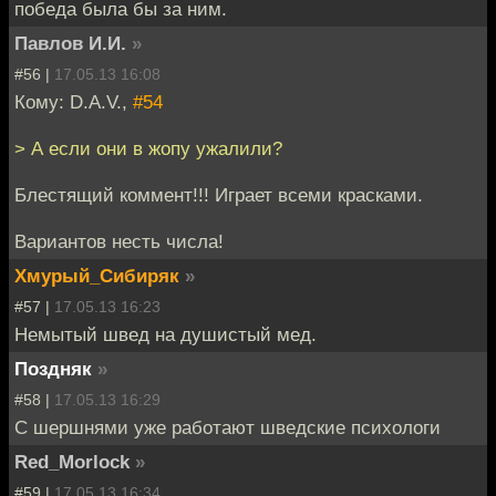
победа была бы за ним.
Павлов И.И.
»
#56 |
17.05.13 16:08
Кому: D.A.V.,
#54
> А если они в жопу ужалили?
Блестящий коммент!!! Играет всеми красками.
Вариантов несть числа!
Хмурый_Сибиряк
»
#57 |
17.05.13 16:23
Немытый швед на душистый мед.
Поздняк
»
#58 |
17.05.13 16:29
С шершнями уже работают шведские психологи
Red_Morlock
»
#59 |
17.05.13 16:34