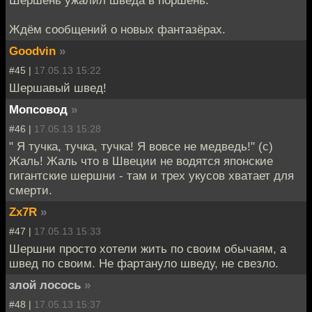
Ждём сообщений о новых фантазёрах.
Goodvin
»
#45 |
17.05.13 15:22
Шершавый швед!
Мопсовод
»
#46 |
17.05.13 15:28
" Я тучка, тучка, тучка! Я вовсе не медведь!" (с)
Жаль! Жаль что в Швеции не водятся японские
гигантские шершни - там и трех укусов хватает для
смерти.
Zx7R
»
#47 |
17.05.13 15:33
Шершни просто хотели жить по своим обычаям, а
швед по своим. Не фартануло шведу, не свезло.
злой лосось
»
#48 |
17.05.13 15:37