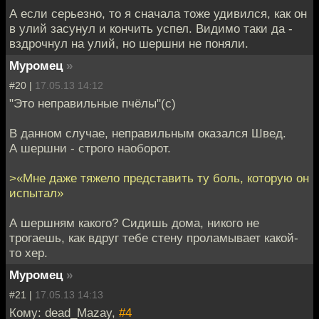
А если серьезно, то я сначала тоже удивился, как он
в улий засунул и кончить успел. Видимо таки да -
вздрочнул на улий, но шершни не поняли.
Муромец
»
#20 |
17.05.13 14:12
"Это неправильные пчёлы"(с)
В данном случае, неправильным оказался Швед.
А шершни - строго наоборот.
>«Мне даже тяжело представить ту боль, которую он
испытал»
А шершням какого? Сидишь дома, никого не
трогаешь, как вдруг тебе стену проламывает какой-
то хер.
Муромец
»
#21 |
17.05.13 14:13
Кому: dead_Mazay,
#4