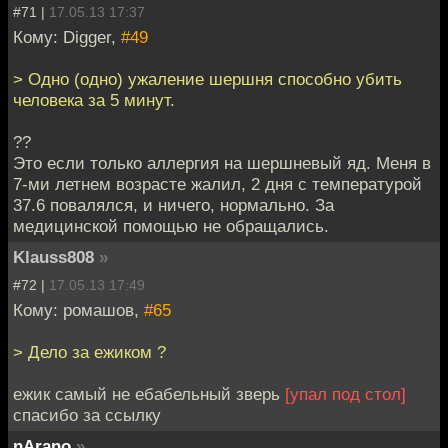
#71 |
17.05.13 17:37
Кому: Digger,
#49
> Одно (одно) ужаление шершня способно убить
человека за 5 минут.
??
Это если только аллергия на шершневый яд. Меня в
7-ми летнем возрасте жалил, 2 дня с температурой
37.6 повалялся, и ничего, нормально. За
медицинской помощью не обращались.
Klauss808
»
#72 |
17.05.13 17:49
Кому: ромашов,
#65
> Дело за ежиком ?
ежик самый не ебабельный зверь
[упал под стол]
спасибо за ссылку
nArano
»