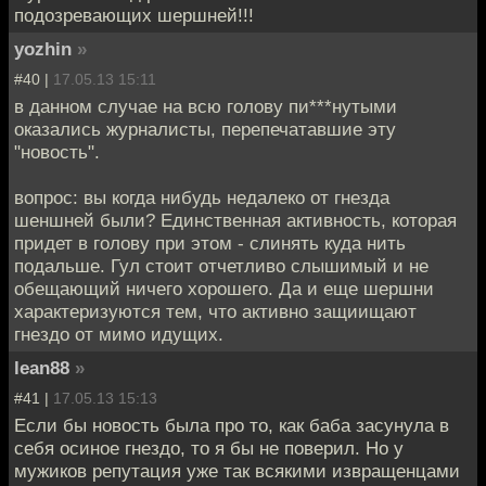
подозревающих шершней!!!
yozhin
»
#40 |
17.05.13 15:11
в данном случае на всю голову пи***нутыми
оказались журналисты, перепечатавшие эту
"новость".
вопрос: вы когда нибудь недалеко от гнезда
шеншней были? Единственная активность, которая
придет в голову при этом - слинять куда нить
подальше. Гул стоит отчетливо слышимый и не
обещающий ничего хорошего. Да и еще шершни
характеризуются тем, что активно защиищают
гнездо от мимо идущих.
lean88
»
#41 |
17.05.13 15:13
Если бы новость была про то, как баба засунула в
себя осиное гнездо, то я бы не поверил. Но у
мужиков репутация уже так всякими извращенцами