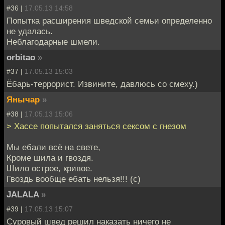
#36 |
17.05.13 14:58
Попытка расширения шведской семьи определенно
не удалась.
Неблагодарные шмели.
orbitao
»
#37 |
17.05.13 15:03
Ёбарь-террорист. Извините, давлюсь со смеху.)
Янычар
»
#38 |
17.05.13 15:06
> Хассе попытался заняться сексом с гнезом
Мы ебали всё на свете,
Кроме шила и гвоздя.
Шило острое, кривое.
Гвоздь вообще ебать нельзя!!! (с)
JALALA
»
#39 |
17.05.13 15:07
Суровый швед решил наказать ничего не