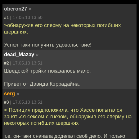
oberon27
»
#1 |
17.05.13 13:50
>обнаружив его сперму на некоторых погибших
шершнях.
Успел таки получить удовольствие!
dead_Mazay
»
#2 |
17.05.13 13:51
Шведской тройки показалось мало.
Привет от Дэвида Кэррадайна.
serg
»
#3 |
17.05.13 13:51
> Полиция предположила, что Хассе попытался
заняться сексом с гнезом, обнаружив его сперму на
некоторых погибших шершнях
т.е. он-таки сначала доделал своё дело. И только