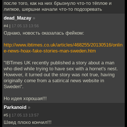
после того, как на них брызнуло что-то тёплое и
липкое, шершни начали что-то подозревать
dead_Mazay
»
#4 |
17.05.13 13:56
Однако, новость оказалась фейком:
http://www.ibtimes.co.uk/articles/468255/20130516/onlin
e-news-hoax-fake-stories-man-sweden.htm
"IBTimes UK recently published a story about a man
who died while trying to have sex with a hornet's nest.
However, it turned out the story was not true, having
originally come from a satirical news website in
Sweden".
Но идея хорошая!!!
Parkanoid
»
#5 |
17.05.13 13:57
Швед плохо кончил!!!