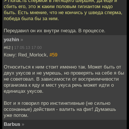
> Попасть спермой в летящего шёршня, да ещё и
сбить его, это ж каким половым гигиантом надо
быть. Есть мнение, что не кончись у шведа сперма,
победа была бы за ним.
Передавил он их внутри гнезда. В процессе.
yozhin
»
#62 |
17.05.13 17:00
Кому: Red_Morlock,
#59
Относиться к ним стоит именно так. Может быть от
двух укусов и не умрешь, но проверять на себе я бы
не советовал. В зависимости от восприимчивости
организма к яду и мест укуса речь может идти о
единицах укусов.
Вот и я говорил про инстинктивные (не сильно
осознанные) действия - валить на фиг! Думаешь
уже потом.
Barbus
»