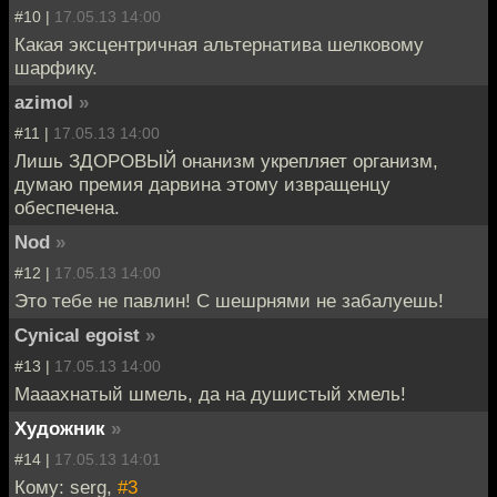
#10 |
17.05.13 14:00
Какая эксцентричная альтернатива шелковому
шарфику.
azimol
»
#11 |
17.05.13 14:00
Лишь ЗДОРОВЫЙ онанизм укрепляет организм,
думаю премия дарвина этому извращенцу
обеспечена.
Nod
»
#12 |
17.05.13 14:00
Это тебе не павлин! С шешрнями не забалуешь!
Cynical egoist
»
#13 |
17.05.13 14:00
Мааахнатый шмель, да на душистый хмель!
Художник
»
#14 |
17.05.13 14:01
Кому: serg,
#3