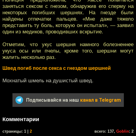
заняться сексом с гнезом, обнаружив его сперму на
некоторых погибших шершнях. На гнезде были
найдены отпечатки пальцев. «Мне даже тяжело
представить ту боль, которую он испытал», — заявил
один из медиков, проводивших вскрытие.
Отметим, что укус шершня намного болезненнее
укуса осы или пчелы, кроме того, шершни могут
жалить несколько раз.
Швед погиб после секса с гнездом шершней
Мохнатый шмель на душистый швед.
Подписывайся на наш
канал в Telegram
Комментарии
cтраницы: 1 |
2
всего: 137,
Goblin
: 2