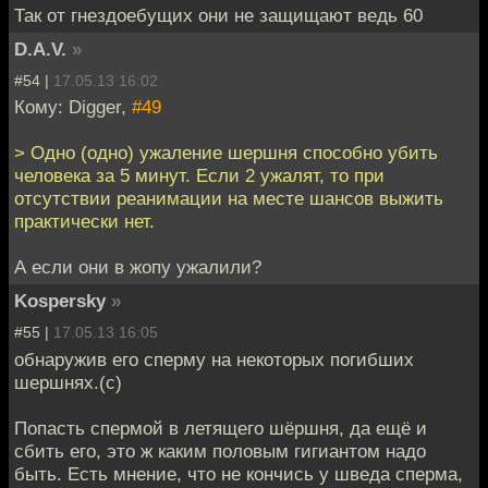
Так от гнездоебущих они не защищают ведь 60
D.A.V.
»
#54 |
17.05.13 16:02
Кому: Digger,
#49
> Одно (одно) ужаление шершня способно убить
человека за 5 минут. Если 2 ужалят, то при
отсутствии реанимации на месте шансов выжить
практически нет.
А если они в жопу ужалили?
Kospersky
»
#55 |
17.05.13 16:05
обнаружив его сперму на некоторых погибших
шершнях.(с)
Попасть спермой в летящего шёршня, да ещё и
сбить его, это ж каким половым гигиантом надо
быть. Есть мнение, что не кончись у шведа сперма,