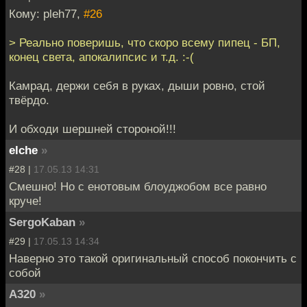
Кому: pleh77,
#26
> Реально поверишь, что скоро всему пипец - БП,
конец света, апокалипсис и т.д. :-(
Камрад, держи себя в руках, дыши ровно, стой
твёрдо.
И обходи шершней стороной!!!
elche
»
#28 |
17.05.13 14:31
Смешно! Но с енотовым блоуджобом все равно
круче!
SergoKaban
»
#29 |
17.05.13 14:34
Наверно это такой оригинальный способ покончить с
собой
A320
»