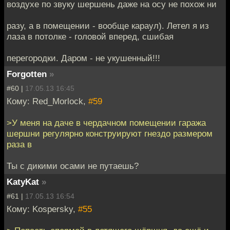
воздухе по звуку шершень даже на осу не похож ни
разу, а в помещении - вообще караул). Летел я из
лаза в потолке - головой вперед, сшибая
перегородки. Даром - не укушенный!!!
Forgotten
»
#60 |
17.05.13 16:45
Кому: Red_Morlock,
#59
>У меня на даче в чердачном помещении гаража
шершни регулярно конструируют гнездо размером
раза в
Ты с дикими осами не путаешь?
KatyKat
»
#61 |
17.05.13 16:54
Кому: Kospersky,
#55