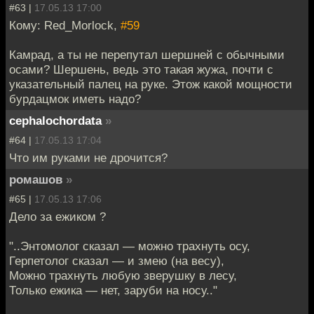
#63 |
17.05.13 17:00
Кому: Red_Morlock,
#59
Камрад, а ты не перепутал шершней с обычными
осами? Шершень, ведь это такая жужа, почти с
указательный палец на руке. Этож какой мощности
бурдацмок иметь надо?
cephalochordata
»
#64 |
17.05.13 17:04
Что им руками не дрочится?
ромашов
»
#65 |
17.05.13 17:06
Дело за ежиком ?
"..Энтомолог сказал — можно трахнуть осу,
Герпетолог сказал — и змею (на весу),
Можно трахнуть любую зверушку в лесу,
Только ежика — нет, заруби на носу.."