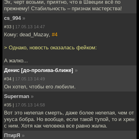
Эх, черт возьми, приятно, что в Швеции всё по
прежнему! Стабильность – признак мастерства!
cs_994
»
#33 |
17.05.13 14:47
Кому: dead_Mazay,
#4
> Однако, новость оказалась фейком:
А жалко...
Денис [до-пролива-ближе]
»
#34 |
17.05.13 14:49
Он хотел, чтобы его любили.
Superman
»
#35 |
17.05.13 14:58
Вот это нелепая смерть, даже более нелепая, чем от
укуса бобра. Но вообще, если такой тупой, то и хрен
с ним. Хотя как человека все равно жалка.
ПтирЯ
»