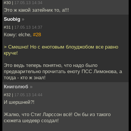
#30 |
17.05.13 14:34
Это ж какой затейник то, а!!!
Suobig
»
#31 |
17.05.13 14:37
Кому: elche,
#28
> Смешно! Но с енотовым блоуджобом все равно
круче!
Это ведь теперь понятно, что надо было
предварительно прочитать еноту ПСС Лимонова, а
тогда - кто ж знал!
Книголюб
»
#32 |
17.05.13 14:44
И шершней?!
Жалко, что Стиг Ларссон всё! Он бы из такого
сюжета шедевр создал!