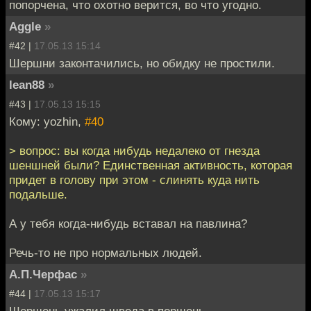
попорчена, что охотно верится, во что угодно.
Aggle
»
#42 |
17.05.13 15:14
Шершни законтачились, но обидку не простили.
lean88
»
#43 |
17.05.13 15:15
Кому: yozhin,
#40
> вопрос: вы когда нибудь недалеко от гнезда
шеншней были? Единственная активность, которая
придет в голову при этом - слинять куда нить
подальше.
А у тебя когда-нибудь вставал на павлина?
Речь-то не про нормальных людей.
А.П.Черфас
»
#44 |
17.05.13 15:17
Шершень ужалил шведа в поршень.