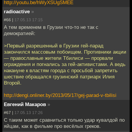
http://youtu.be/hWyXSUgSMEE
radioactive
»
#66 |
17.05.13 17:15
А тем временем в Грузии что-то не так с
демократией:
>Первый разрешенный в Грузии гей-парад
закончился массовым побоищем. Противники акции
— православные жители Тбилиси — прорвали
ограждения и погнались за гей-активистами. А ведь
накануне к властям города с просьбой запретить
шествие обращался грузинский патриарх Илия
Второй.
http://dengi.onliner.by/2013/05/17/gej-parad-v-tbilisi
Евгений Макаров
»
#67 |
17.05.13 17:26
С таким может сравниться только удар кувалдой по
яйцам, как в фильме про весёлых греков.