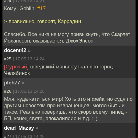
#24 |
17.05.13 14:21
Кому: Goblin,
#17
> правильно, говорят, Кэррадин
Спасибо. Все ника не могу привыкнуть, что Скарлет
Йоханссон, оказывается, ДжохЭнсон.
docent42
»
#25 |
17.05.13 14:24
[Суровый]
шведский маньяк узнал про город
Челябинск
pleh77
»
#26 |
17.05.13 14:26
Мля, куда катиться мир! Хоть это и фейк, но судя по
другим новостям про извращенцев, могло быть и
такое. Реально поверишь, что скоро всему пипец -
БП, конец света, апокалипсис и т.д. :-(
dead_Mazay
»
#27 |
17.05.13 14:28