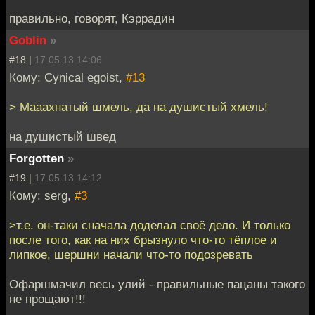
правильно, говорят, Кэррадин
Goblin
»
#18 |
17.05.13 14:06
Кому: Cynical egoist,
#13
> Мааахнатый шмель, да на душистый хмель!
на душистый швед
Forgotten
»
#19 |
17.05.13 14:12
Кому: serg,
#3
>т.е. он-таки сначала доделал своё дело. И только
после того, как на них брызнуло что-то тёплое и
липкое, шершни начали что-то подозревать
Офаршмачил весь улий - правильные пацаны такого
не прощают!!!