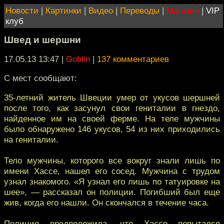
Новости
|
Картинки
|
Видео
|
Переводы
|
Магазин
|
VIP
клуб
Швед и шершни
17.05.13 13:47
|
Goblin
|
137 комментариев
С мест сообщают:
35-летний житель Швеции умер от укусов шершней
после того, как засунул свои гениталии в гнездо,
найденное им на своей ферме. На теле мужчины
было обнаружено 146 укусов, 54 из них приходились
на гениталии.
Тело мужчины, которого все вокруг знали лишь по
имени Хассе, нашел его сосед. Мужчина с трудом
узнал знакомого. «Я узнал его лишь по татуировке на
шее», — рассказал он полиции. Погибший был еще
жив, когда его нашли. Он скончался в течение часа.
Полиция предположила, что Хассе попытался