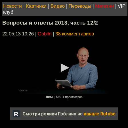
Новости
|
Картинки
|
Видео
|
Переводы
|
Магазин
|
VIP
клуб
Вопросы и ответы 2013, часть 12/2
22.05.13 19:26
|
Goblin
|
38 комментариев
10:51
|
51011 просмотров
Смотри ролики Гоблина на
канале Rutube