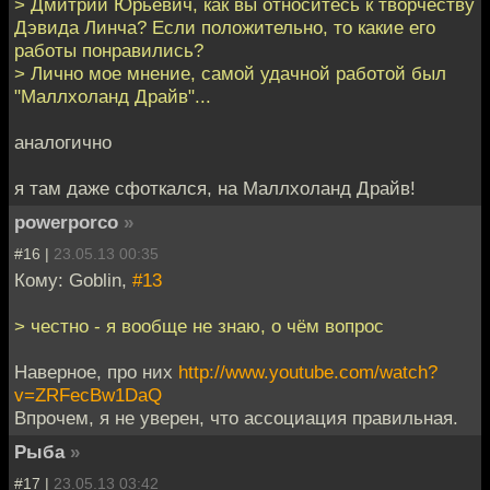
> Дмитрий Юрьевич, как вы относитесь к творчеству
Дэвида Линча? Если положительно, то какие его
работы понравились?
> Лично мое мнение, самой удачной работой был
"Маллхоланд Драйв"...
аналогично
я там даже сфоткался, на Маллхоланд Драйв!
powerporco
»
#16 |
23.05.13 00:35
Кому: Goblin,
#13
> честно - я вообще не знаю, о чём вопрос
Наверное, про них
http://www.youtube.com/watch?
v=ZRFecBw1DaQ
Впрочем, я не уверен, что ассоциация правильная.
Рыбa
»
#17 |
23.05.13 03:42