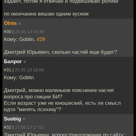
задают, потом я отвечаю и подвешиваю ролики
по окончанию вешаю одним куском
Olnis
»
#30 |
23.05.13 15:48
Кому: Goblin,
#29
Дмитрий Юрьевич, сколько частей еще будет?
Балрог
»
#31 |
23.05.13 16:06
Кому: Goblin
Дмитрий, можно маленькое пояснение насчет
вопроса про секции БИ?
Если возраст уже не юношеский, есть ли смысл
идти "менять психику"?
Suobig
»
#32 |
23.05.13 17:53
Дмитрий Юрьевич, вопрос/предложение по сайту: