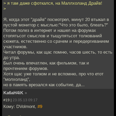
> я там даже сфоткался, на Маллхоланд Драйв!
>
Я, когда этот "драйв" посмотрел, минут 20 втыкал в
пустой монитор с мыслью:"Что это было, блеать?"
Потом полез в интернет и нашел на форумах
стопятьсот смыслов и тыщупятьсот толкований
сюжета, естественно со срачем и передергиванием
участников.
Читал форумы, как щас помню, часов шесть, то есть
до утра.
Был очень впечатлен, как фильмом, так и
прочтением форумов.
Хотя щас уже толком и не вспомню, про что етот
"молхоланд",
но в память врезался как событие, да...
Ka6aH4iK
»
#19 |
23.05.13 09:17
Кому: DVolmont,
#9