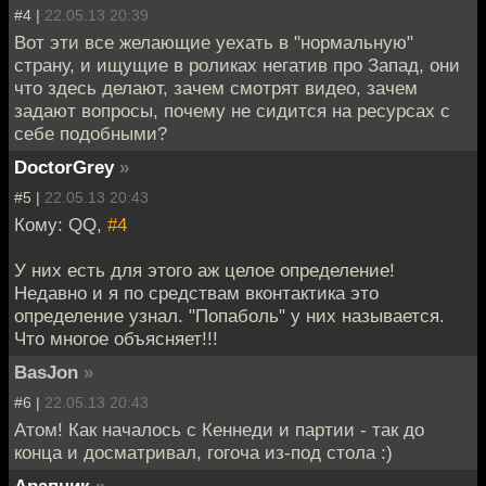
#4 |
22.05.13 20:39
Вот эти все желающие уехать в "нормальную"
страну, и ищущие в роликах негатив про Запад, они
что здесь делают, зачем смотрят видео, зачем
задают вопросы, почему не сидится на ресурсах с
себе подобными?
DoctorGrey
»
#5 |
22.05.13 20:43
Кому: QQ,
#4
У них есть для этого аж целое определение!
Недавно и я по средствам вконтактика это
определение узнал. "Попаболь" у них называется.
Что многое объясняет!!!
BasJon
»
#6 |
22.05.13 20:43
Атом! Как началось с Кеннеди и партии - так до
конца и досматривал, гогоча из-под стола :)
Арапник
»