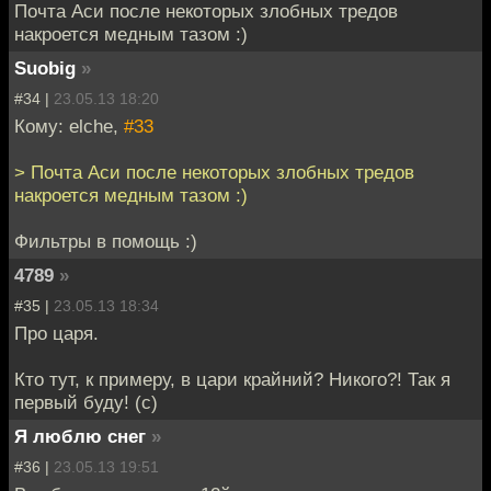
Почта Аси после некоторых злобных тредов
накроется медным тазом :)
Suobig
»
#34 |
23.05.13 18:20
Кому: elche,
#33
> Почта Аси после некоторых злобных тредов
накроется медным тазом :)
Фильтры в помощь :)
4789
»
#35 |
23.05.13 18:34
Про царя.
Кто тут, к примеру, в цари крайний? Никого?! Так я
первый буду! (с)
Я люблю снег
»
#36 |
23.05.13 19:51