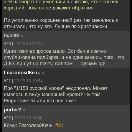
> Я наоборот по умолчанию считаю, что человек
хороший, пока он не докажет обратное.
По умолчанию хорошие иной раз так менялись и
отжигали, что ну его. Лучше по христиански.
lean88
»
#20 |
23.05.13 10:24
Идиотских вопросов мало. Вот была помню
опубликована подборка, и не одна кажись, того, что
Д.Ю. пишут на почту, вот там — адский ад!
ГлаголомЖечь
»
#21 |
23.05.13 10:54
Про "1/158 русской крови" недопонял. Может
имелось в виду монаршей крови? Ну там
Рюриковичей или кто они там?
porter2
»
#22 |
23.05.13 11:46
Кому: ГлаголомЖечь,
#21