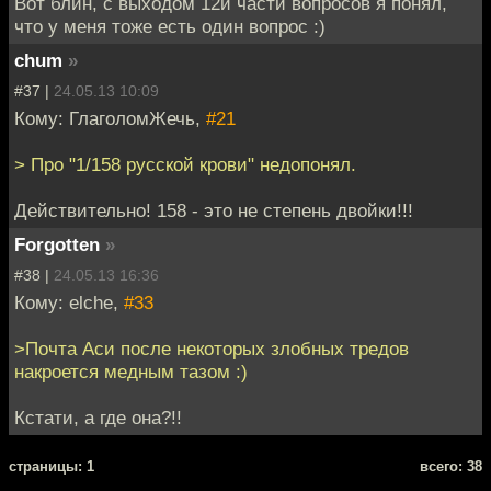
Вот блин, с выходом 12й части вопросов я понял,
что у меня тоже есть один вопрос :)
chum
»
#37 |
24.05.13 10:09
Кому: ГлаголомЖечь,
#21
> Про "1/158 русской крови" недопонял.
Действительно! 158 - это не степень двойки!!!
Forgotten
»
#38 |
24.05.13 16:36
Кому: elche,
#33
>Почта Аси после некоторых злобных тредов
накроется медным тазом :)
Кстати, а где она?!!
cтраницы: 1
всего: 38