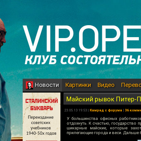
Картинки
Видео
Перев
Новости
Майский рывок Питер-
23.05.13 19:53 |
Камрад с форума
|
36 комм
У большинства офисных работников
отдохнуть. К счастью, государство 
шикарные майские, которые захот
прилегающие города и веси. Дальше б