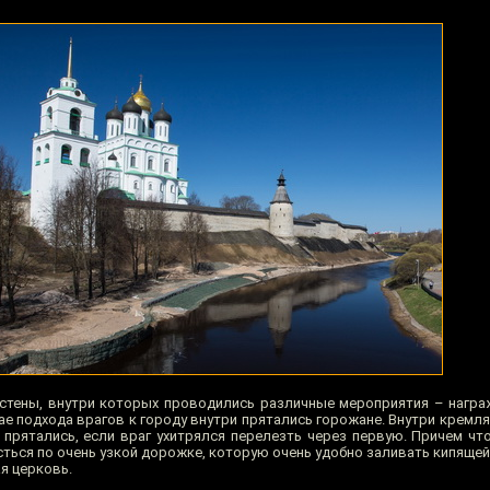
 стены, внутри которых проводились различные мероприятия – награж
ае подхода врагов к городу внутри прятались горожане. Внутри кремля 
рятались, если враг ухитрялся перелезть через первую. Причем чт
сться по очень узкой дорожке, которую очень удобно заливать кипяще
я церковь.