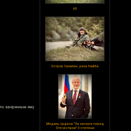
65
Остров Сахалин, река Найба
 по вверенным ему
Медаль ордена "За заслуги перед
Отечеством" II степени