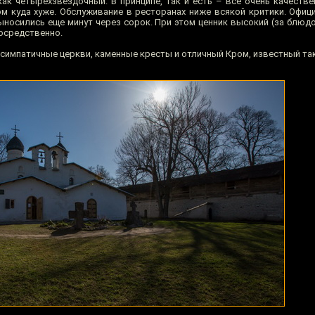
ак четырёхзвёздочный. В принципе, так и есть – всё очень качествен
ом куда хуже. Обслуживание в ресторанах ниже всякой критики. Офиц
ыносились еще минут через сорок. При этом ценник высокий (за блюдо
посредственно.
ь симпатичные церкви, каменные кресты и отличный Кром, известный та