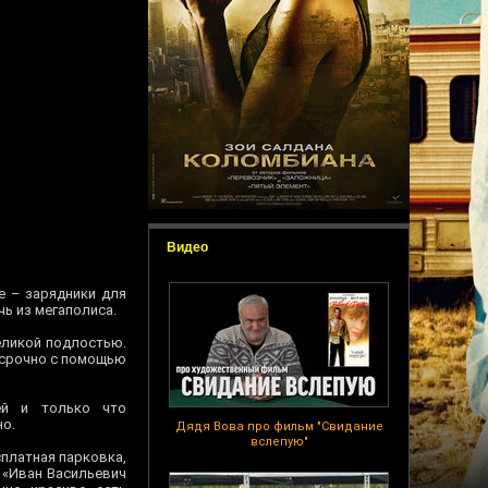
Видео
е – зарядники для
ь из мегаполиса.
еликой подлостью.
ь срочно с помощью
ей и только что
но.
Дядя Вова про фильм "Свидание
вслепую"
платная парковка,
е «Иван Васильевич