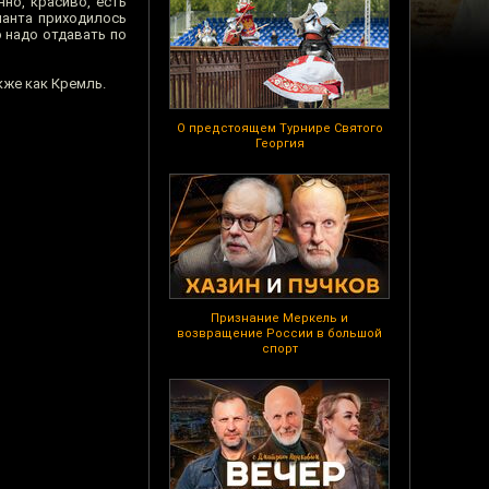
но, красиво, есть
ианта приходилось
 надо отдавать по
кже как Кремль.
О предстоящем Турнире Святого
Георгия
Признание Меркель и
возвращение России в большой
спорт