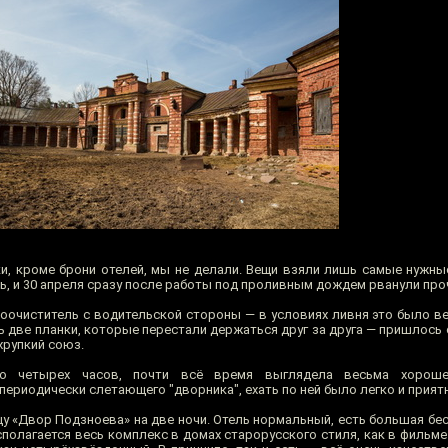
и, кроме брони отелей, мы не делали. Вещи взяли лишь самые нужны
ь, и 30 апреля сразу после работы под проливным дождем рванули проч
лоочиститель с водительской стороны — в условиях ливня это было в
ть две планки, которые перестали держаться друг за друга — пришлос
хрупкий союз.
ло четырех часов, почти всё время выглядела весьма хорош
периодически слетающего "дворника", ехать по ней было легко и прият
у «Двор Подзноева» на две ночи. Отель нормальный, есть большая бес
сполагается весь комплекс в домах старорусского стиля, как в фильм