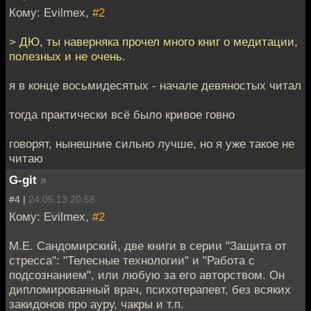
Кому: Evilmex,
#2
> ДЮ, ты наверняка прочел много книг о медитации,
полезных и не очень.
я в конце восьмидесятых - начале девяностых читал
тогда практически всё было кривое говно
говорят, нынешние сильно лучше, но я уже такое не
читаю
G-git
»
#4 |
24.05.13 20:58
Кому: Evilmex,
#2
М.Е. Сандомирский, две книги в серии "Защита от
стресса": "Телесные технологии" и "Работа с
подсознанием", или любую за его авторством. Он
дипломированный врач, психотерапевт, без всяких
закидонов про ауру, чакры и т.п.