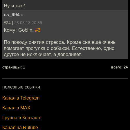
Ну и как?
cs_994
»
#24 |
26.05.13 20:59
Кому: Goblin,
#3
По поводу снятия стресса. Кроме сна ещё очень
помогает прогулка с собакой. Естественно, одно
другое не исключает, а дополняет.
cтраницы: 1
всего: 24
полезные ссылки
Канал в Telegram
Канал в MAX
Группа в Контакте
Канал на Rutube