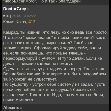
"необъяснимого". Но и так - благодарен!
DoctorGrey
»
#16 |
25.05.13 02:22
Кому: Koios,
#13
Камрад, ты извини, что лезу, но оно ведь все просто.
Что такое "прокачивание" в твоём понимании? Как в
рпг, прочитал книжку, вырос скилл? Так бывает
только в играх. Сформулируй задачу себе, оцени
её, если понимаешь, что пока не тянешь -
переформулируй с учетом. И тупо делай. Если не
делать - никакие книжки не помогут.
Сделал - ставь другую задачу и вперед. Только так.
Волшебной книжки "Как перестать быть раздолбаем
за 6 уроков" не существует.
По существу - устрой себе систему из задач, пусть
поначалу небольших и не вздумай бросить её
выполнение. Только так. И да, сразу много не бери,
начни с малого.
Alexenx
»