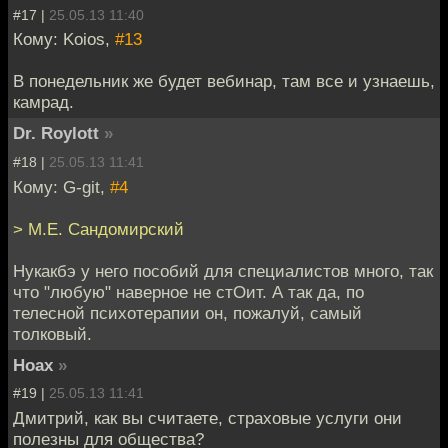
#17 |
25.05.13 11:40
Кому: Koios,
#13
В понедельник же будет вебинар, там все и узнаешь,
камрад.
Dr. Roylott
»
#18 |
25.05.13 11:41
Кому: G-git,
#4
> М.Е. Сандомирский
Нукакбэ у него пособий для специалистов много, так
что "любую" наверное не стОит. А так да, по
телесной психотерапии он, пожалуй, самый
толковый.
Hoax
»
#19 |
25.05.13 11:41
Дмитрий, как вы считаете, страховые услуги они
полезны для общества?