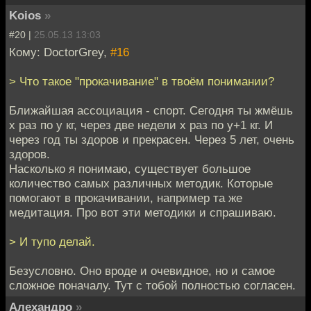
Koios
»
#20 |
25.05.13 13:03
Кому: DoctorGrey,
#16
> Что такое "прокачивание" в твоём понимании?
Ближайшая ассоциация - спорт. Сегодня ты жмёшь
x раз по y кг, через две недели x раз по y+1 кг. И
через год ты здоров и прекрасен. Через 5 лет, очень
здоров.
Насколько я понимаю, существует большое
количество самых различных методик. Которые
помогают в прокачивании, например та же
медитация. Про вот эти методики и спрашиваю.
> И тупо делай.
Безусловно. Оно вроде и очевидное, но и самое
сложное поначалу. Тут с тобой полностью согласен.
Алехандро
»