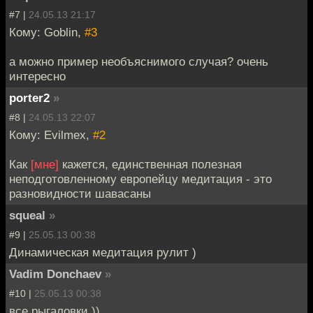
#7 |
24.05.13 21:17
Кому: Goblin,
#3
а можно пример необъяснимого случая? очень
интересно
porter2
»
#8 |
24.05.13 22:07
Кому: Evilmex,
#2
Как
[мне]
кажется, единственная полезная
неподготовленному европейцу медитация - это
разновидности шавасаны
squeal
»
#9 |
25.05.13 00:38
Динамическая медитация рулит )
Vadim Donchaev
»
#10 |
25.05.13 00:38
все рыгаловки ))