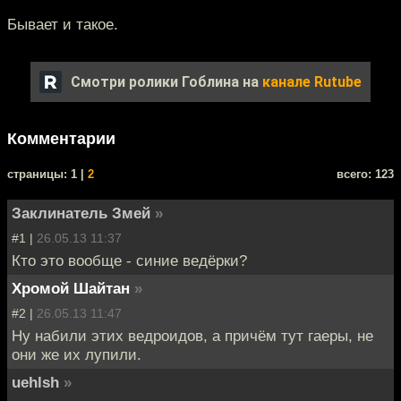
Бывает и такое.
Смотри ролики Гоблина на
канале Rutube
Комментарии
cтраницы: 1 |
2
всего: 123
Заклинатель Змей
»
#1 |
26.05.13 11:37
Кто это вообще - синие ведёрки?
Хромой Шайтан
»
#2 |
26.05.13 11:47
Ну набили этих ведроидов, а причём тут гаеры, не
они же их лупили.
uehlsh
»