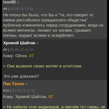
lean88
»
#8 |
26.05.13 12:09
Не плохо бы было, что бы и "те, кто говорят от
имени российского гражданского общества"
публично извинялись перед сотрудниками, когда на
всяких митингах, пинают их ногами, срывают
погоны, кидают всякое и оскорбляют.
Хромой Шайтан
»
#9 |
26.05.13 12:10
Кому: Ойген,
#7
> Они вызвали своих коллег в штатском.
Это уже доказано?
Пан Талон
»
#10 |
26.05.13 12:12
Кому: Хромой Шайтан,
#2
> Ну набили этих ведроидов, а причём тут гаеры, не