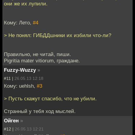
они же их лупили.
Кому: Лето,
#4
> Не понял: ГИБДДшники их избили что-ли?
Правильно, не читай, пиши.
Pigritia mater vitiorum, граждане.
Fuzzy-Wuzzy
»
#11 |
26.05.13 12:18
Кому: uehlsh,
#3
> Пусть скажут спасибо, что не убили.
Странный у тебя ход мыслей.
Ойген
»
#12 |
26.05.13 12:21