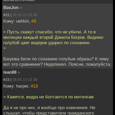
BasJon
»
#22 |
26.05.13 13:38
Кому: uehlsh,
#3
> Пусть скажут спасибо, что не убили. А то в
милиции каждый второй Данила Богров. Видимо
голубой цвет ведерок ударил по сознанию.
>
Багрова били по сознанию голубые образы? К чему
вот это сравнение? Недопонял. Поясни, пожалуйста.
lean88
»
#23 |
26.05.13 13:38
Кому: harper,
#13
> Кажется, ведра не болтаются по митингам
Да я не про них, я вообще про извинения. Не
слышал, чтобы представители гражданского