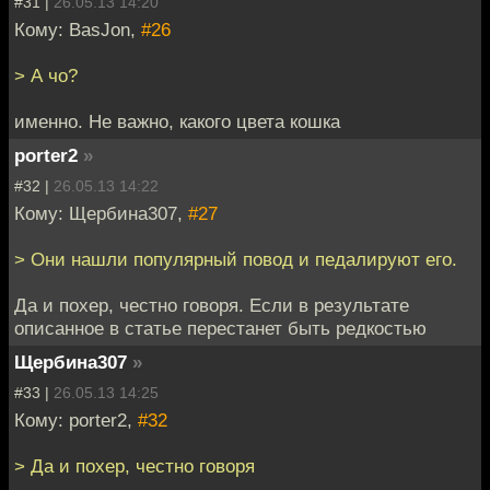
#31 |
26.05.13 14:20
Кому: BasJon,
#26
> А чо?
именно. Не важно, какого цвета кошка
porter2
»
#32 |
26.05.13 14:22
Кому: Щербина307,
#27
> Они нашли популярный повод и педалируют его.
Да и похер, честно говоря. Если в результате
описанное в статье перестанет быть редкостью
Щербина307
»
#33 |
26.05.13 14:25
Кому: porter2,
#32
> Да и похер, честно говоря