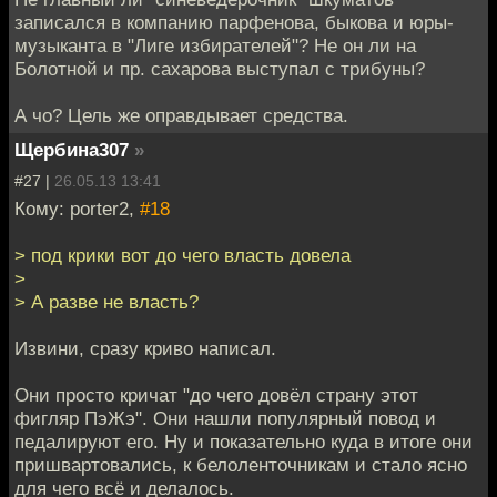
записался в компанию парфенова, быкова и юры-
музыканта в "Лиге избирателей"? Не он ли на
Болотной и пр. сахарова выступал с трибуны?
А чо? Цель же оправдывает средства.
Щербина307
»
#27 |
26.05.13 13:41
Кому: porter2,
#18
> под крики вот до чего власть довела
>
> А разве не власть?
Извини, сразу криво написал.
Они просто кричат "до чего довёл страну этот
фигляр ПэЖэ". Они нашли популярный повод и
педалируют его. Ну и показательно куда в итоге они
пришвартовались, к белоленточникам и стало ясно
для чего всё и делалось.