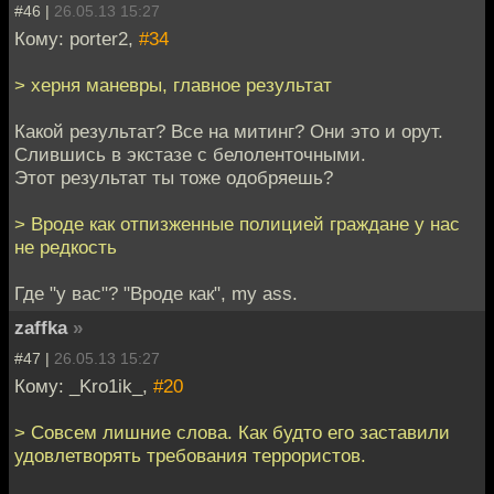
#46 |
26.05.13 15:27
Кому: porter2,
#34
> херня маневры, главное результат
Какой результат? Все на митинг? Они это и орут.
Слившись в экстазе с белоленточными.
Этот результат ты тоже одобряешь?
> Вроде как отпизженные полицией граждане у нас
не редкость
Где "у вас"? "Вроде как", my ass.
zaffka
»
#47 |
26.05.13 15:27
Кому: _Kro1ik_,
#20
> Совсем лишние слова. Как будто его заставили
удовлетворять требования террористов.