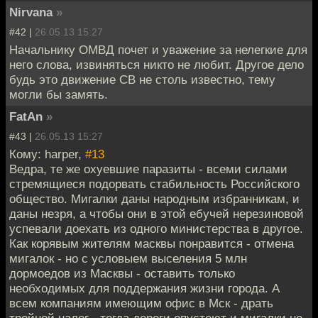
Nirvana
»
#42 |
26.05.13 15:27
Начальнику ОМВД почет и уважение за нелегкие для
него слова, извиняться никто не любит. Другое дело
будь это движение СВ не столь известно, тему
могли бы замять.
FatAn
»
#43 |
26.05.13 15:27
Кому: harper,
#13
Ведра, те же охуевшие паразиты - всеми силами
стремящиеся подорвать стабильность Российского
общество. Мигалки даны народным избранникам, и
даны незря, а чтобы они в этой ебучей нерезиновой
успевали доехать из одного министерства в другое.
Как корявым жителям масквы понравится - отмена
мигалок - но с условыем выселения 5 млн
дормоедов из Масквы - оставить только
необходимых для поддержания жизни города. А
всем компаниям имеющим офис в Мск - драть
тройной налог - тогда дороги опустеют и мигалки не