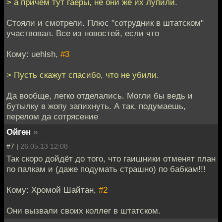
> а причём тут гаеры, не они же их лупили.
Стояли и смотрели. Плюс "сотрудник в штатском"
участвовал. Все из новостей, если что
Кому: uehlsh,
#3
> Пусть скажут спасибо, что не убили.
Да вообще, легко отделались. Могли бы ведь и
бутылку в жопу запихнуть. А так, подумаешь,
перелом да сотрясение
Ойген
»
#7 |
26.05.13 12:08
Так скоро дойдёт до того, что гаишники отменят план
по палкам и (даже подумать страшно) по бабкам!!!
Кому: Хромой Шайтан,
#2
Они вызвали своих коллег в штатском.