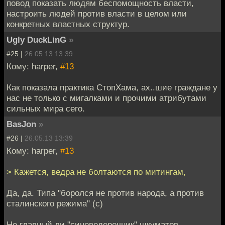
повод показать людям беспомощность власти,
настроить людей против власти в целом или
конкретных властных структур.
Ugly DuckLinG
»
#25 |
26.05.13 13:39
Кому: harper,
#13
Как показала практика СтопХама, ах..шие граждане у
нас не только с мигалками и прочими атрибутами
сильных мира сего.
BasJon
»
#26 |
26.05.13 13:39
Кому: harper,
#13
> Кажется, ведра не болтаются по митингам,
Да, да. Типа "боролся не против народа, а против
сталинского режима" (с)
Не главный ли "синеведерочник" шкуматов