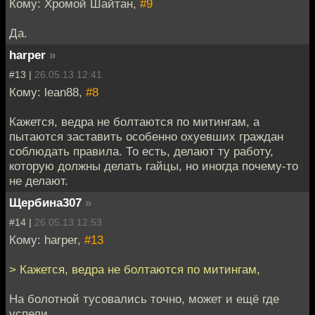
Кому: Хромой Шайтан,
#9
Да.
harper
»
#13 |
26.05.13 12:41
Кому: lean88,
#8
Кажется, ведра не болтаются по митингам, а
пытаются заставить особенно охуевших граждан
соблюдать правила. То есть, делают ту работу,
которую должны делать гайцы, но иногда почему-то
не делают.
Щербина307
»
#14 |
26.05.13 12:53
Кому: harper,
#13
> Кажется, ведра не болтаются по митингам,
На болотной тусовались точно, может и ещё где
успели.