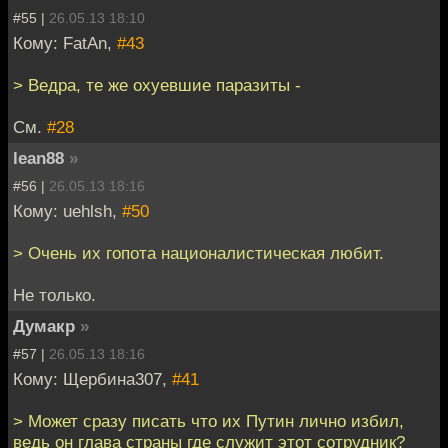
#55 |
26.05.13 18:10
Кому: FatAn,
#43
> Ведра, те же охуевшие паразиты -
См.
#28
lean88
»
#56 |
26.05.13 18:16
Кому: uehlsh,
#50
> Очень их гопота националистическая любит.
Не только.
Думакр
»
#57 |
26.05.13 18:16
Кому: Щербина307,
#41
> Может сразу писать что их Путин лично избил,
ведь он глава страны где служит этот сотрудник?