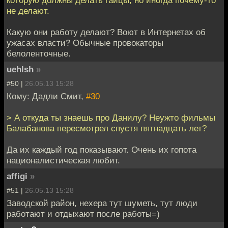
которую должны делать гайцы, но иногда почему-то
не делают.
Какую они работу делают? Воют в Интернетах об
ужасах власти? Обычные провокаторы
белоленточные.
uehlsh
»
#50 |
26.05.13 15:28
Кому: Дадли Смит,
#30
> А откуда ты знаешь про Данилу? Неужто фильмы
Балабанова пересмотрел спустя пятнадцать лет?
Да их каждый год показывают. Очень их гопота
националистическая любит.
affigi
»
#51 |
26.05.13 15:28
Заводской район, нехера тут шуметь, тут люди
работают и отдыхают после работы=)