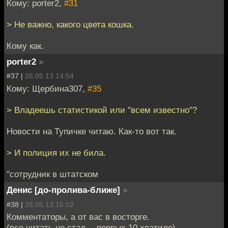
Кому: porter2,
#31
> Не важно, какого цвета кошка.
Кому как.
porter2
»
#37 |
26.05.13 14:54
Кому: Щербина307,
#35
> Владеешь статистикой или "всем известно"?
Новости на Тупичке читаю. Как-то вот так.
> И полиция их не била.
"сотрудник в штатском
Денис [до-пролива-ближе]
»
#38 |
26.05.13 15:02
Комментаторы, а от вас в восторге.
(все читать не стал -- первых 10 хватило)