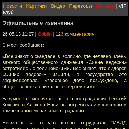
Новости
|
Картинки
|
Видео
|
Переводы
|
Магазин
|
VIP
клуб
Официальные извинения
26.05.13 11:27
|
Goblin
|
123 комментария
С мест сообщают:
«Все знают о скандале в Колпино, где недавно члены
важного общественного движения «Синие ведерки»
встретились с полицейскими. Все знают, что лидеров
«Синих ведерок» избили, а государство это
зафиксировало, уголовное дело возбуждено, а
общественники признаны потерпевшими.
Разумеется, мне известно, что пострадавшие Георгий
Кокорин и Алексей Новиков потребовали извинений и
компенсации моральных страданий.
Несмотря на то, что пятеро сотрудников ГИБДД
уволено, в том числе и начальник подразделения