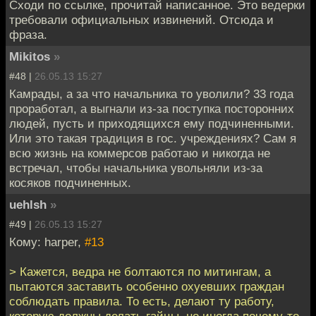
Сходи по ссылке, прочитай написанное. Это ведерки
требовали официальных извинений. Отсюда и
фраза.
Mikitos
»
#48 |
26.05.13 15:27
Камрады, а за что начальника то уволили? 33 года
проработал, а выгнали из-за поступка посторонних
людей, пусть и приходящихся ему подчиненными.
Или это такая традиция в гос. учреждениях? Сам я
всю жизнь на коммерсов работаю и никогда не
встречал, чтобы начальника увольняли из-за
косяков подчиненных.
uehlsh
»
#49 |
26.05.13 15:27
Кому: harper,
#13
> Кажется, ведра не болтаются по митингам, а
пытаются заставить особенно охуевших граждан
соблюдать правила. То есть, делают ту работу,