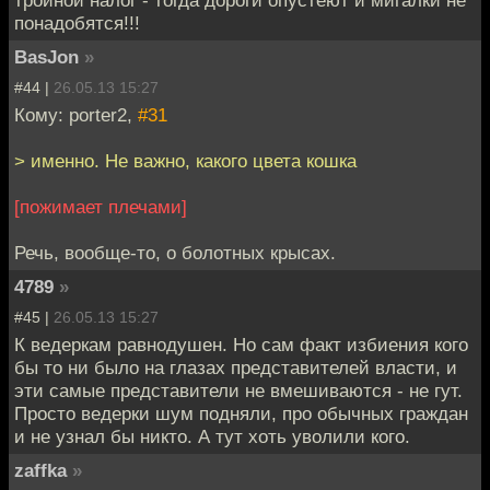
понадобятся!!!
BasJon
»
#44 |
26.05.13 15:27
Кому: porter2,
#31
> именно. Не важно, какого цвета кошка
[пожимает плечами]
Речь, вообще-то, о болотных крысах.
4789
»
#45 |
26.05.13 15:27
К ведеркам равнодушен. Но сам факт избиения кого
бы то ни было на глазах представителей власти, и
эти самые представители не вмешиваются - не гут.
Просто ведерки шум подняли, про обычных граждан
и не узнал бы никто. А тут хоть уволили кого.
zaffka
»