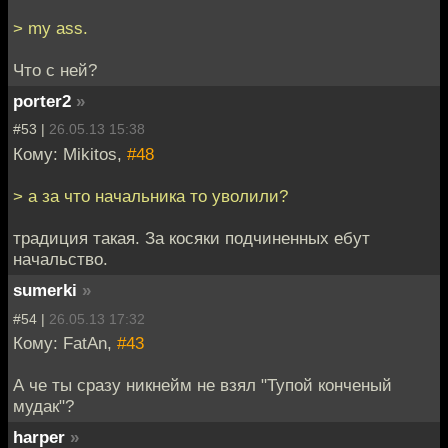
> my ass.
Что с ней?
porter2
»
#53 |
26.05.13 15:38
Кому: Mikitos,
#48
> а за что начальника то уволили?
традиция такая. За косяки подчиненных ебут
начальство.
sumerki
»
#54 |
26.05.13 17:32
Кому: FatAn,
#43
А че ты сразу никнейм не взял "Тупой конченый
мудак"?
harper
»