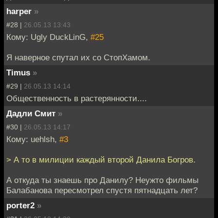
harper
»
#28 |
26.05.13 13:43
Кому: Ugly DuckLinG,
#25
Я наверное спутал их со СтопХамом.
Timus
»
#29 |
26.05.13 14:14
Общественность в растерянности....
Дадли Смит
»
#30 |
26.05.13 14:17
Кому: uehlsh,
#3
> А то в милиции каждый второй Данила Богров.
А откуда ты знаешь про Данилу? Неужто фильмы
Балабанова пересмотрел спустя пятнадцать лет?
porter2
»