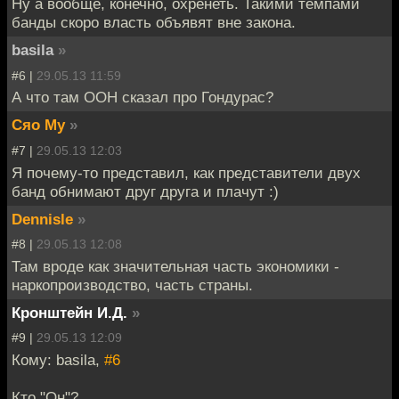
Ну а вообще, конечно, охренеть. Такими темпами
банды скоро власть объявят вне закона.
basila
»
#6 |
29.05.13 11:59
А что там ООН сказал про Гондурас?
Сяо Му
»
#7 |
29.05.13 12:03
Я почему-то представил, как представители двух
банд обнимают друг друга и плачут :)
Dennisle
»
#8 |
29.05.13 12:08
Там вроде как значительная часть экономики -
наркопроизводство, часть страны.
Кронштейн И.Д.
»
#9 |
29.05.13 12:09
Кому: basila,
#6
Кто "Он"?