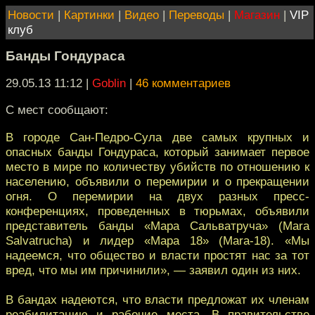
Новости
|
Картинки
|
Видео
|
Переводы
|
Магазин
|
VIP
клуб
Банды Гондураса
29.05.13 11:12
|
Goblin
|
46 комментариев
С мест сообщают:
В городе Сан-Педро-Сула две самых крупных и
опасных банды Гондураса, который занимает первое
место в мире по количеству убийств по отношению к
населению, объявили о перемирии и о прекращении
огня. О перемирии на двух разных пресс-
конференциях, проведенных в тюрьмах, объявили
представитель банды «Мара Сальватруча» (Mara
Salvatrucha) и лидер «Мара 18» (Mara-18). «Мы
надеемся, что общество и власти простят нас за тот
вред, что мы им причинили», — заявил один из них.
В бандах надеются, что власти предложат их членам
реабилитацию и рабочие места. В правительстве