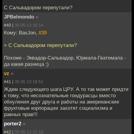
С Сальвадором перепутали?
JPBelmondo
»
#40 |
30.05.13 18:14
Кому: BasJon,
#39
> С Сальвадором перепутали?
Похоже - Эквадор-Сальвадор, Юрмала-Гватемала -
да какая разница :)
vz
»
#41 |
30.05.13 18:52
Ждем следующего шага ЦРУ. А то так может придти
к тому, что несознательные гондурасцы вместо
обнуления друг друга и работы на американские
фруктовые корпорации захотят социализма и
равных прав!!!
porter2
»
#42 |
30.05.13 21:10