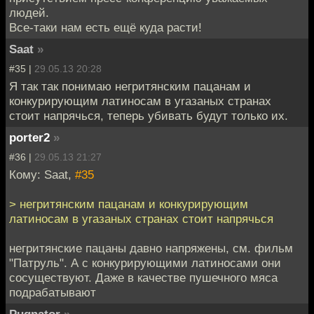
людей.
Все-таки нам есть ещё куда расти!
Saat
»
#35 |
29.05.13 20:28
Я так так понимаю негритянским пацанам и
конкурирующим латиносам в уrазаных странах
стоит напрячься, теперь убивать будут только их.
porter2
»
#36 |
29.05.13 21:27
Кому: Saat,
#35
> негритянским пацанам и конкурирующим
латиносам в уrазаных странах стоит напрячься
негритянские пацаны давно напряжены, см. фильм
"Патруль". А с конкурирующими латиносами они
сосуществуют. Даже в качестве пушечного мяса
подрабатывают
Pugnator
»