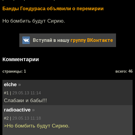
Банды Гондураса объявили о перемирии
Но бомбить будут Сирию.
Вступай в нашу
группу ВКонтакте
Комментарии
cтраницы: 1
всего: 46
elche
»
#1 |
29.05.13 11:14
Слабаки и бабы!!!
radioactive
»
#2 |
29.05.13 11:18
>Но бомбить будут Сирию.