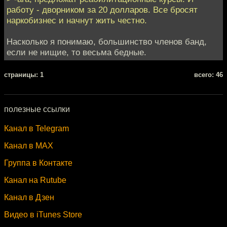
работу - дворником за 20 долларов. Все бросят
наркобизнес и начнут жить честно.
Насколько я понимаю, большинство членов банд,
если не нищие, то весьма бедные.
cтраницы: 1
всего: 46
полезные ссылки
Канал в Telegram
Канал в MAX
Группа в Контакте
Канал на Rutube
Канал в Дзен
Видео в iTunes Store