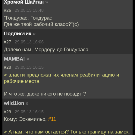
Хромой Шайтан
»
#26 |
29.05.13 15:48
"Гондурас, Гондурас
Где же твой рабочий класс?"(с)
Подписчик
»
#27 |
29.05.13 16:06
Далеко нам, Мордору до Гондураса.
MAMBA!
»
#28 |
29.05.13 16:15
> власти предложат их членам реабилитацию и
рабочие места
И что же, даже никого не посадят?
wild1ion
»
#29 |
29.05.13 16:15
Кому: Эскамильо,
#11
> А нам, что нам остается? Только границу на замок,