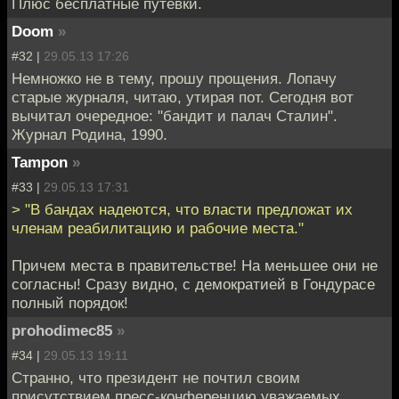
Плюс бесплатные путевки.
Doom
»
#32 |
29.05.13 17:26
Немножко не в тему, прошу прощения. Лопачу
старые журналя, читаю, утирая пот. Сегодня вот
вычитал очередное: "бандит и палач Сталин".
Журнал Родина, 1990.
Tampon
»
#33 |
29.05.13 17:31
> "В бандах надеются, что власти предложат их
членам реабилитацию и рабочие места."
Причем места в правительстве! На меньшее они не
согласны! Сразу видно, с демократией в Гондурасе
полный порядок!
prohodimec85
»
#34 |
29.05.13 19:11
Странно, что президент не почтил своим
присутствием пресс-конференцию уважаемых