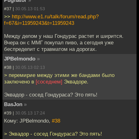
#37 |
30.05.13 01:53
>>
http://www.e1.ru/talk/forum/read.php?
f=67&i=11959243&t=11959243
Между делом у наш Гондурас растет и ширится.
Вчера он с ММГ покупал пиво, а сегодня уже
беспределит с травматом на дорогах.
JPBelmondo
»
#38 |
30.05.13 02:13
> перемирие между этими же бандами было
заключено в
[соседнем]
Эквадоре.
Эквадор - сосед Гондураса? Это пять!
BasJon
»
#39 |
30.05.13 17:24
Кому: JPBelmondo,
#38
> Эквадор - сосед Гондураса? Это пять!