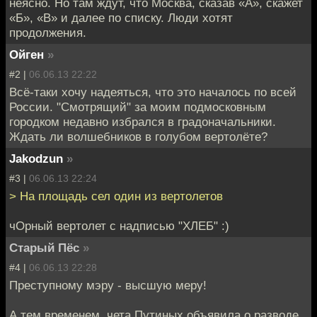
неясно. Но там ждут, что Москва, сказав «А», скажет
«Б», «В» и далее по списку. Люди хотят
продолжения.
Ойген
»
#2 |
06.06.13 22:22
Всё-таки хочу надеяться, что это началось по всей
России. "Смотрящий" за моим подмосковным
городком недавно избрался в градоначальники.
Ждать ли волшебников в голубом вертолёте?
Jakodzun
»
#3 |
06.06.13 22:24
> На площадь сел один из вертолетов
чОрный вертолет с надписью "ХЛЕБ" :)
Старый Пёс
»
#4 |
06.06.13 22:28
Преступному мэру - высшую меру!
А тем временем, чета Путиных объявила о разводе.