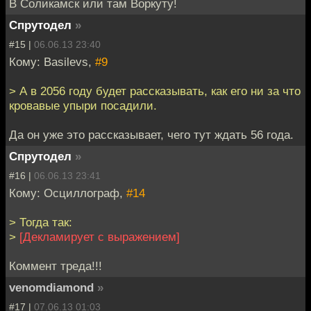
В Соликамск или там Воркуту!
Спрутодел
»
#15 |
06.06.13 23:40
Кому: Basilevs,
#9
> А в 2056 году будет рассказывать, как его ни за что
кровавые упыри посадили.
Да он уже это рассказывает, чего тут ждать 56 года.
Спрутодел
»
#16 |
06.06.13 23:41
Кому: Осциллограф,
#14
> Тогда так:
>
[Декламирует с выражением]
Коммент треда!!!
venomdiamond
»
#17 |
07.06.13 01:03