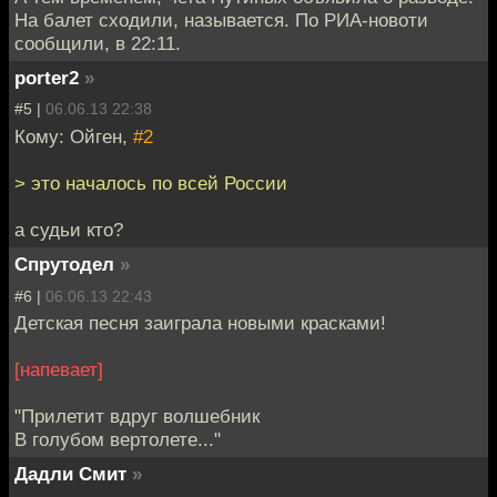
На балет сходили, называется. По РИА-новоти
сообщили, в 22:11.
porter2
»
#5 |
06.06.13 22:38
Кому: Ойген,
#2
> это началось по всей России
а судьи кто?
Спрутодел
»
#6 |
06.06.13 22:43
Детская песня заиграла новыми красками!
[напевает]
"Прилетит вдруг волшебник
В голубом вертолете..."
Дадли Смит
»