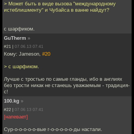
> Может быть в виде вызова "международному
истеблишменту" и Чубайса в ванне найдут?
с шарфиком.
GuTherm
»
#21 |
07.06.13 07:41
Кому: Jameson,
#20
> с шарфиком.
Лучше с тростью по самые гланды, ибо в англиях
без трости никак не станешь уважаемым - традиция-
с!
100.kg
»
#22 |
07.06.13 07:41
[напевает]
Сур-о-о-о-о-о-вые г-о-о-о-о-о-ды настали.