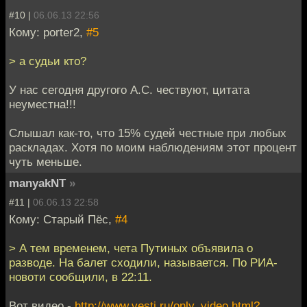
#10 |
06.06.13 22:56
Кому: porter2,
#5
> а судьи кто?
У нас сегодня другого А.С. чествуют, цитата
неуместна!!!
Слышал как-то, что 15% судей честные при любых
раскладах. Хотя по моим наблюдениям этот процент
чуть меньше.
manyakNT
»
#11 |
06.06.13 22:58
Кому: Старый Пёс,
#4
> А тем временем, чета Путиных объявила о
разводе. На балет сходили, называется. По РИА-
новоти сообщили, в 22:11.
Вот видео -
http://www.vesti.ru/only_video.html?