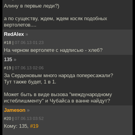
Алину в первые леди?)
а по существу, ждем, ждем косяк подобных
вертолетов....
RedAlex
»
#18 |
07.06.13 01:23
На черном вертолете с надписью - хлеб?
135
»
#19 |
07.06.13 02:06
За Сердюковым много народа попересажали?
Тут также будет, 1 в 1.
Может быть в виде вызова "международному
истеблишменту" и Чубайса в ванне найдут?
Jameson
»
#20 |
07.06.13 03:52
Кому: 135,
#19