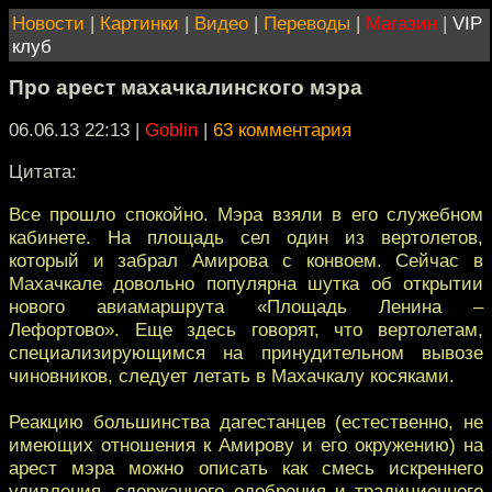
Новости
|
Картинки
|
Видео
|
Переводы
|
Магазин
|
VIP
клуб
Про арест махачкалинского мэра
06.06.13 22:13
|
Goblin
|
63 комментария
Цитата:
Все прошло спокойно. Мэра взяли в его служебном
кабинете. На площадь сел один из вертолетов,
который и забрал Амирова с конвоем. Сейчас в
Махачкале довольно популярна шутка об открытии
нового авиамаршрута «Площадь Ленина –
Лефортово». Еще здесь говорят, что вертолетам,
специализирующимся на принудительном вывозе
чиновников, следует летать в Махачкалу косяками.
Реакцию большинства дагестанцев (естественно, не
имеющих отношения к Амирову и его окружению) на
арест мэра можно описать как смесь искреннего
удивления, сдержанного одобрения и традиционного