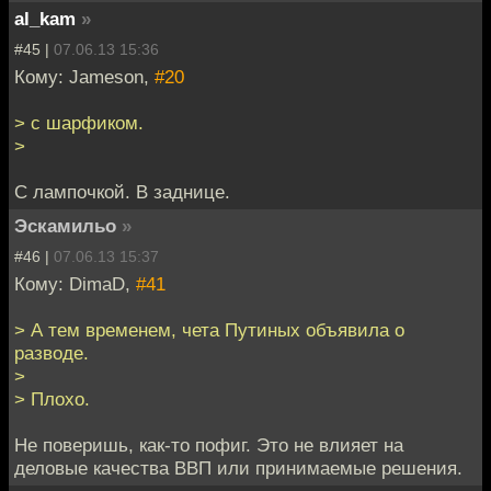
al_kam
»
#45 |
07.06.13 15:36
Кому: Jameson,
#20
> с шарфиком.
>
С лампочкой. В заднице.
Эскамильо
»
#46 |
07.06.13 15:37
Кому: DimaD,
#41
> А тем временем, чета Путиных объявила о
разводе.
>
> Плохо.
Не поверишь, как-то пофиг. Это не влияет на
деловые качества ВВП или принимаемые решения.