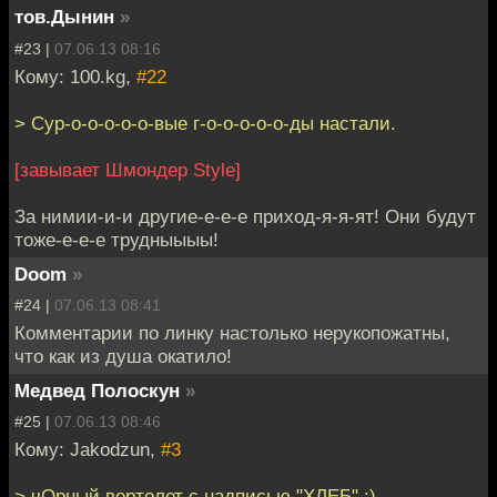
тов.Дынин
»
#23 |
07.06.13 08:16
Кому: 100.kg,
#22
> Сур-о-о-о-о-о-вые г-о-о-о-о-о-ды настали.
[завывает Шмондер Style]
За нимии-и-и другие-е-е-е приход-я-я-ят! Они будут
тоже-е-е-е трудныыыы!
Doom
»
#24 |
07.06.13 08:41
Комментарии по линку настолько нерукопожатны,
что как из душа окатило!
Медвед Полоскун
»
#25 |
07.06.13 08:46
Кому: Jakodzun,
#3
> чОрный вертолет с надписью "ХЛЕБ" :)