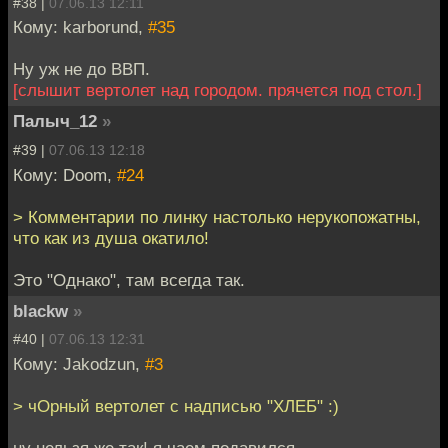
#38 |
07.06.13 12:11
Кому: karborund,
#35
Ну уж не до ВВП.
[слышит вертолет над городом. прячется под стол.]
Палыч_12
»
#39 |
07.06.13 12:18
Кому: Doom,
#24
> Комментарии по линку настолько нерукопожатны,
что как из душа окатило!
Это "Однако", там всегда так.
blackw
»
#40 |
07.06.13 12:31
Кому: Jakodzun,
#3
> чОрный вертолет с надписью "ХЛЕБ" :)
ну нельзя же так! я чаем подавился