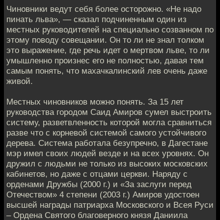
Чиновники ведут себя более осторожно. «Не надо
пинать льва», — сказал подчиненным один из
местных руководителей на специально созванном по
этому поводу совещании. Он то ли не знал толком
это выражение, где речь идет о мертвом льве, то ли
умышленно произнес его не полностью, давая тем
самым понять, что махачкалинский лев очень даже
живой.
Местных чиновников можно понять. За 15 лет
руководства городом Саид Амиров сумел выстроить
систему, разветвленность которой могла сравниться
разве что с корневой системой самого устойчивого
дерева. Система работала безупречно, в Дагестане
мэр имел своих людей везде и на всех уровнях. Он
дружил с людьми не только из высоких московских
кабинетов, но даже с отцами церкви. Наряду с
орденами Дружбы (2000 г.) и «За заслуги перед
Отечеством» 4 степени (2003 г.) Амиров удостоен
высшей награды патриарха Московского и Всея Руси
– Ордена Святого благоверного князя Даниила