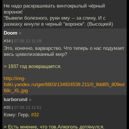
Не надо раскрашивать винтокрылый чёрный
воронок!
"Вывели болезного, руки ему -- за спину, И с
размаху кинули в черный "воронок". (Высоцкий)
Doom
»
#34 |
07.06.13 11:29
Это, конечно, варварство. Что теперь о нас подумает
весь цивилизованный мир?
> 1937 год возвращается.
http://img-
fotki.yandex.ru/get/6803/134924539.211/0_9dd65_809ed
68c_XL.jpg
karborund
»
#35 |
07.06.13 11:51
Кому: Герр,
#32
> Есть мнение, что тов.Алкоголь дотянулся.