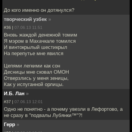
До кого именно он дотянулся?
творческий узбек
»
#36 |
07.06.13 11:51
Вновь жаждой денежной томим
Я мэром в Махачкале томился
И винтокрылый шестикрыл
На перепутье мне явился
Цепями легкими как сон
Десницы мне сковал ОМОН
Отверзлись у меня зеницы,
Как у испуганной орлицы.
И.Б. Лан
»
#37 |
07.06.13 12:01
Одно не понятно - а почему увезли в Лефортово, а
не сразу в "подвалы Лубянки™"?!
Герр
»