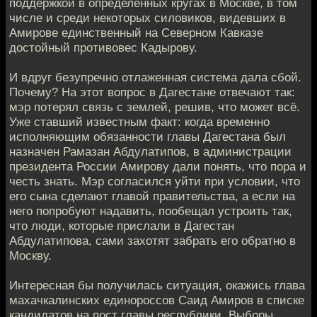
поддержкой в определенных кругах в Москве, в том
числе и среди некоторых силовиков, видевших в
Амирове единственный на Северном Кавказе
достойный противовес Кадырову.
И вдруг безупречно отлаженная система дала сбой.
Почему? На этот вопрос в Дагестане отвечают так:
мэр потерял связь с землей, решив, что может всё.
Уже ставший известным факт: когда временно
исполняющим обязанности главы Дагестана был
назначен Рамазан Абдулатипов, в администрации
президента России Амирову дали понять, что пора и
честь знать. Мэр согласился уйти при условии, что
его сына сделают главой правительства, а если на
него попробуют надавить, пообещал устроить так,
что люди, которые прислали в Дагестан
Абдулатипова, сами захотят забрать его обратно в
Москву.
Интересная бы получилась ситуация, окажись глава
махачкалинских единороссов Саид Амиров в списке
кандидатов на пост главы республики. Выборы