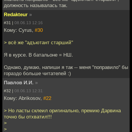
должность называлась так.
Redakteur
»
#31 |
08.06.13 12:16
Кому: Cyrus,
#30
> всё же "адъютант старший"
Я в курсе. В батальоне = НШ.
Однако, думаю, напиши я так -- меня "поправило" бы
гораздо больше читателей :)
Павлов И.И.
»
#32 |
08.06.13 12:31
Кому: Abrikosov,
#22
> Но ласты склеил оригинально, премию Дарвина
точно бы отхватил!!!
>
>