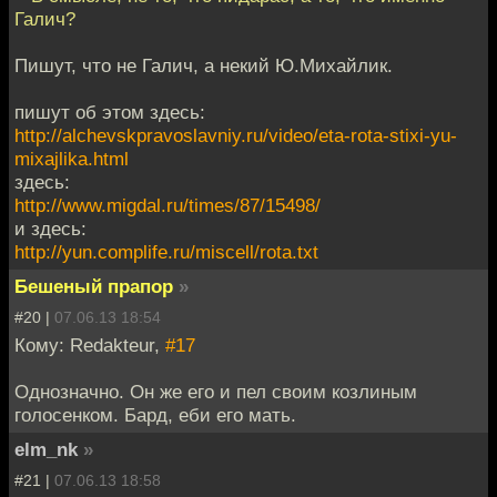
Галич?
Пишут, что не Галич, а некий Ю.Михайлик.
пишут об этом здесь:
http://alchevskpravoslavniy.ru/video/eta-rota-stixi-yu-
mixajlika.html
здесь:
http://www.migdal.ru/times/87/15498/
и здесь:
http://yun.complife.ru/miscell/rota.txt
Бешеный прапор
»
#20 |
07.06.13 18:54
Кому: Redakteur,
#17
Однозначно. Он же его и пел своим козлиным
голосенком. Бард, еби его мать.
elm_nk
»
#21 |
07.06.13 18:58