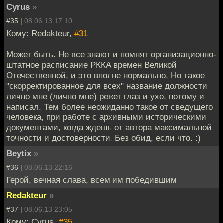
Cyrus
»
#35 |
08.06.13 17:10
Кому: Redakteur,
#31
Может быть. Не все знают и помнят организационно-
штатное расписание РККА времен Великой
Отечественной, и это вполне нормально. Но такое
"скорректированное для всех" название должности
лично мне (лично мне) режет глаз и ухо, потому и
написал. Тем более неожиданно такое от сведущего
человека, при работе с архивными историческими
документами, когда ждешь от автора максимальной
точности и достоверности. Без обид, если что. :)
Beytix
»
#36 |
08.06.13 22:16
Герой, вечная слава, всем им победившим
Redakteur
»
#37 |
08.06.13 23:05
Кому: Cyrus,
#35