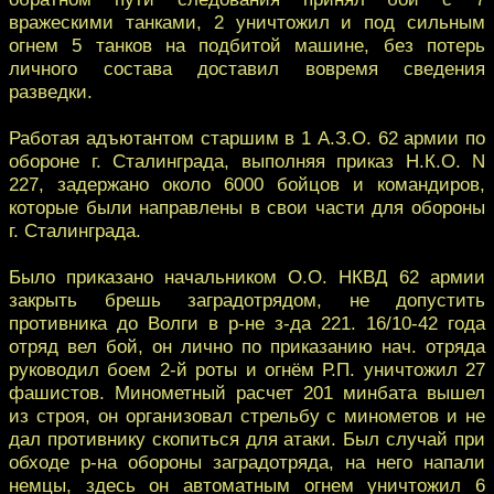
вражескими танками, 2 уничтожил и под сильным
огнем 5 танков на подбитой машине, без потерь
личного состава доставил вовремя сведения
разведки.
Работая адъютантом старшим в 1 А.З.О. 62 армии по
обороне г. Сталинграда, выполняя приказ Н.К.О. N
227, задержано около 6000 бойцов и командиров,
которые были направлены в свои части для обороны
г. Сталинграда.
Было приказано начальником О.О. НКВД 62 армии
закрыть брешь заградотрядом, не допустить
противника до Волги в р-не з-да 221. 16/10-42 года
отряд вел бой, он лично по приказанию нач. отряда
руководил боем 2-й роты и огнём Р.П. уничтожил 27
фашистов. Минометный расчет 201 минбата вышел
из строя, он организовал стрельбу с минометов и не
дал противнику скопиться для атаки. Был случай при
обходе р-на обороны заградотряда, на него напали
немцы, здесь он автоматным огнем уничтожил 6