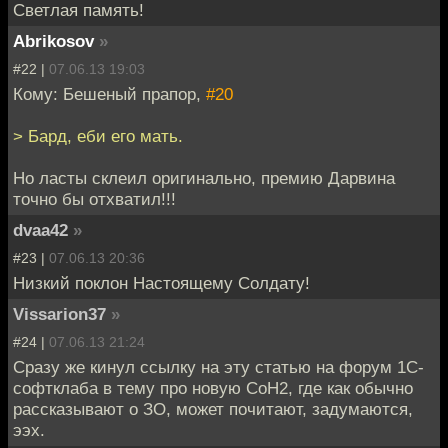
Светлая память!
Abrikosov
»
#22 |
07.06.13 19:03
Кому: Бешеный прапор,
#20
> Бард, еби его мать.
Но ласты склеил оригинально, премию Дарвина
точно бы отхватил!!!
dvaa42
»
#23 |
07.06.13 20:36
Низкий поклон Настоящему Солдату!
Vissarion37
»
#24 |
07.06.13 21:24
Сразу же кинул ссылку на эту статью на форум 1С-
софтклаба в тему про новую CoH2, где как обычно
рассказывают о ЗО, может почитают, задумаются,
ээх.