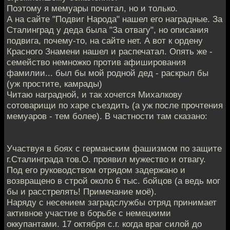
Поэтому я мемуары почитал, но и только.
А на сайте "Подвиг Народа" нашел его наградные. За
Сталинград у деда была "За отвагу", но описания
подвига, почему-то, на сайте нет. А вот к ордену
Красного Знамени нашел и распечатал. Опять же -
семейство немножко против афиширования
фамилии... был бы мой родной дед - раскрыл бы
(уж простите, камрады)
Читаю наградной, и так хочется Михалкову
сотоварищи по харе съездить (а уж после прочтения
мемуаров - тем более). В частности там сказано:
Участвуя в боях с германским фашизмом по защите
г.Сталинграда тов.О. проявил мужество и отвагу.
Под его руководством отрядом задержано и
возвращено в строй около 6 тыс. бойцов (а ведь мог
бы и расстрелять! Примечание моё).
Наряду с несением заградслужбы отряд принимает
активное участие в борьбе с немецкими
оккупантами. 17 октября с.г. когда враг силой до