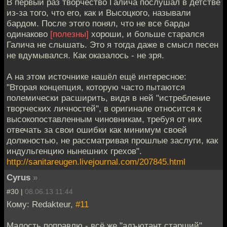
В первый раз творчество Галича послушал в детстве
из-за того, что его, как и Высоцкого, называли
бардом. После этого понял, что не все барды
одинаково
[полезны]
хороши, и больше старался
Галича не слышать. Это я тогда даже в смысл песен
не вдумывался. Как оказалось - не зря.
А на этом источнике нашёл ещё интересное:
"Вторая концепция, которую часто пытаются
полемически расширить, видя в ней "истребление
творческих личностей", в оригинале относится к
высокопоставленным чиновникам, требуя от них
отвечать за свои ошибки как минимум своей
должностью, не рассматривая прошлые заслуги, как
индульгенцию нынешних грехов".
http://sanitareugen.livejournal.com/207845.html
Cyrus
»
#30 |
08.06.13 11:44
Кому: Redakteur,
#11
Малость поправлю - всё же "адъютант старший",