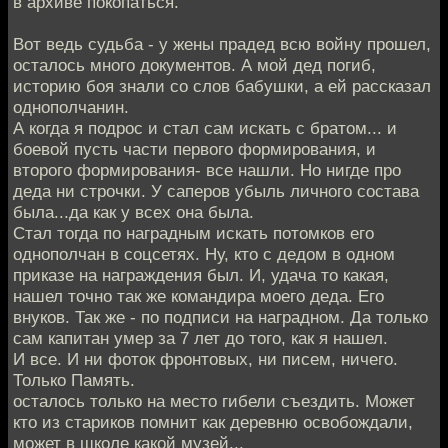
в архиве покопаться.
Вот ведь судьба - у жены прадед всю войну прошел,
осталось много документов. А мой дед погиб,
историю боя знали со слов бабушки, а ей рассказал
однополчанин.
А когда я подрос и стал сам искать с братом... и
боевой пусть части первого формирования, и
второго формирования- все нашли. Но нигде про
деда ни строчки. У саперов убыль личного состава
была...да как у всех она была.
Стал тогда по наградным искать потомков его
однополчан в соцсетях. Ну, кто с дедом в одном
приказе на награждения был. И, удача то какая,
нашел точно так же командира моего деда. Его
внуков. Так же - по подписи на наградном. Да только
сам капитан умер за 7 лет до того, как я нашел.
И все. И ни фоток фронтовых, ни писем, ничего.
Только Память.
осталось только на место гибели съездить. Может
кто из стариков помнит как деревню освобождали,
может в школе какой музей...