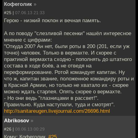
Кофеголик
»
#25 |
07.06.13 21:33
Герою - низкий поклон и вечная память.
А по поводу "слезливой песенки" нашёл интересное
мнение с цифрами:
"Откуда 200? Ан нет, были роты в 200 (201, если уж
точно) человек. Только в вермахте. И скорее с
практикой вермахта сходно - пополнять до штатного
состава в ходе боёв, а не отведя на
переформирование. Ротой командует капитан. Ну
что ж, капитан звание, положенное командиру роты и
в Красной Армии, но только не хватало их - скорее
можно ждать старлея. Опять скорее о вермахте.
- Но они ведь "глазницами в рассвет!".
Правильно. Куда наступали, туда и смотрят".
http://sanitareugen.livejournal.com/26696.html
Abrikosov
»
#26 |
08.06.13 00:29
Кому: Кофеголик,
#25