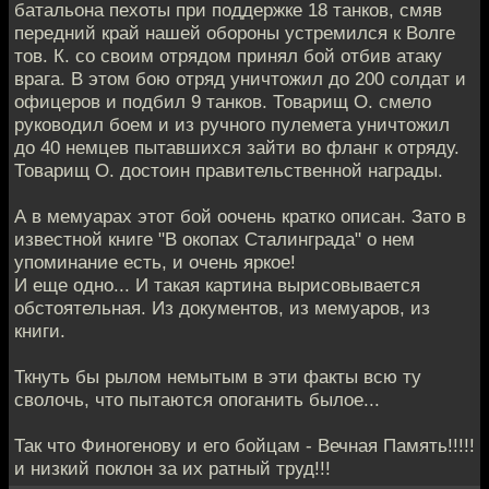
батальона пехоты при поддержке 18 танков, смяв
передний край нашей обороны устремился к Волге
тов. К. со своим отрядом принял бой отбив атаку
врага. В этом бою отряд уничтожил до 200 солдат и
офицеров и подбил 9 танков. Товарищ О. смело
руководил боем и из ручного пулемета уничтожил
до 40 немцев пытавшихся зайти во фланг к отряду.
Товарищ О. достоин правительственной награды.
А в мемуарах этот бой оочень кратко описан. Зато в
известной книге "В окопах Сталинграда" о нем
упоминание есть, и очень яркое!
И еще одно... И такая картина вырисовывается
обстоятельная. Из документов, из мемуаров, из
книги.
Ткнуть бы рылом немытым в эти факты всю ту
сволочь, что пытаются опоганить былое...
Так что Финогенову и его бойцам - Вечная Память!!!!!
и низкий поклон за их ратный труд!!!