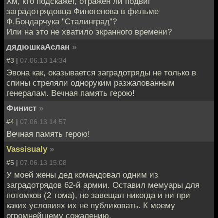
Хм, кто подскажет, отражен ли подвиг
заградотрядовца Финогенова в фильме
Ф.Бондарчука "Сталинград"?
Или на это не хватило экранного времени?
дядюшкаАслан
»
#3 |
07.06.13 14:34
Эвона как, оказывается заградотряды не только в
спины стреляли одноруким разжалованным
генералам. Вечная память герою!
Финист
»
#4 |
07.06.13 14:57
Вечная память герою!
Vassisualy
»
#5 |
07.06.13 15:08
У моей жены дед командовал одним из
заградотрядов 62-й армии. Оставил мемуары для
потомков (2 тома), но завещал никогда и ни при
каких условиях их не публиковать. К моему
огромнейшему сожалению.