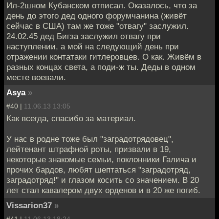
Ил-2шном Кубанском отписал. Оказалось, что за
день до этого дед одного форумчанина (живёт
сейчас в США) там же тоже "отвагу" заслужил.
24.02.45 дед Бигза заслужил отвагу при
наступлении, а мой на следующий день при
отражении контатаки гитлеровцев. О как. Живём в
разных концах света, а поди-ж ты. Деды в одном
месте воевали.
Asya
»
#40 |
11.06.13 13:05
Как всегда, спасибо за материал.
У нас в родне тоже был "заградотрядовец",
лейтенант штрафной роты, призвали в 19,
некоторые знакомые семьи, поклонники Галича и
прочих бардов, любят шептаться "заградотряд,
заградотряд!" и глазом косить со значением. В 20
лет стал кавалером двух орденов и в 20 же погиб.
Vissarion37
»