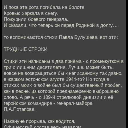
И пока эта рота погибала на болоте
Кровью харкала в снегу,
Пожурили боевого генерала.
И сказали, что теперь он перед Родиной в долгу…
то вспоминаются стихи Павла Булушева, вот эти:
ТРУДНЫЕ СТРОКИ
Стихи эти написаны в два приёма - с промежутком в
три с лишним десятилетия. Лучше, может быть,
вовсе не возвращаться бы к написанному так давно,
в жарком эстонском агусте 1944-го? Но тогда в
стихах моих о войне был бы существенный пробел,
как в песне, из которой преднамеренно выброшено
слово. А речь - о 189-й стрелковой дивизии и её
геройском командире - генерал-майоре
П.А.Потапове.
Накануне прорыва, как водится,
Офицерский состав весь навалом