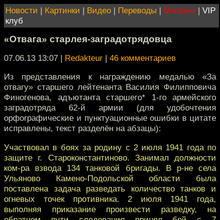
Новости
|
Картинки
|
Видео
|
Переводы
|
Магазин
|
VIP
клуб
«Отвага» старлея-заградотрядовца
07.06.13 13:07
|
Redakteur
|
46 комментариев
Из представления к награждению медалью «За
отвагу» старшего лейтенанта Василия Филипповича
Финогенова, адъютанта старшего* 1-го армейского
заградотряда 62-й армии (для удобочтения
орфографические и пунктуационные ошибки в цитате
исправлены, текст разделён на абзацы):
Участвовал в боях за родину с 2 июля 1941 года по
защите г. Староконстантиново. Занимал должности
ком-ра взвода 134 танковой бригады. В р-не села
Ульяново Камено-Подольской области была
поставлена задача разведать количество танков и
огневых точек противника. 2 июля 1941 года,
выполняя приказание произвести разведку, на
обратном пути следования принял бой с 7