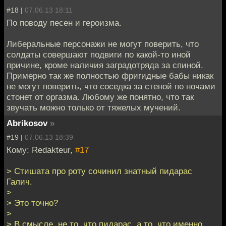
#18 |
07.06.13 18:11
По поводу песен и героизма.
Либеральные персонажи не могут поверить, что
солдаты совершают подвиги по какой-то иной
причине, кроме наличия заградотряда за спиной.
Примерно так же полностью фригидные бабы никак
не могут поверить, что соседка за стеной по ночами
стонет от оргазма. Любому же понятно, что так
звучать можно только от тяжелых мучений.
Abrikosov
»
#19 |
07.06.13 18:39
Кому: Redakteur,
#17
> Стишата про роту сочинил знатный пидарас
Галич.
>
> Это точно?
>
> В смысле, не то, что пидарас, а то, что именно