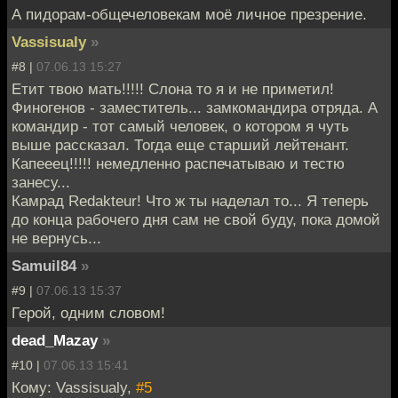
А пидорам-общечеловекам моё личное презрение.
Vassisualy
»
#8 |
07.06.13 15:27
Етит твою мать!!!!! Слона то я и не приметил!
Финогенов - заместитель... замкомандира отряда. А
командир - тот самый человек, о котором я чуть
выше рассказал. Тогда еще старший лейтенант.
Капееец!!!!! немедленно распечатываю и тестю
занесу...
Камрад Redakteur! Что ж ты наделал то... Я теперь
до конца рабочего дня сам не свой буду, пока домой
не вернусь...
Samuil84
»
#9 |
07.06.13 15:37
Герой, одним словом!
dead_Mazay
»
#10 |
07.06.13 15:41
Кому: Vassisualy,
#5