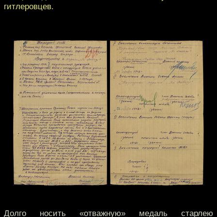
гитлеровцев.
Долго носить «отважную» медаль старлею