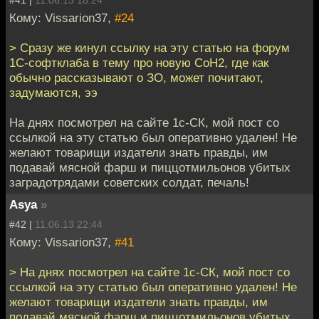
#41 |
11.06.13 18:24
Кому: Vissarion37,
#24
> Сразу же кинул ссылку на эту статью на форум
1С-софтклаба в тему про новую CoH2, где как
обычно рассказывают о ЗО, может почитают,
задумаются, ээ
На днях посмотрел на сайте 1с-СК, мой пост со
ссылкой на эту статью был оперативно удален! Не
желают товарищи издатели знать правды, им
подавай мясной фарш и пиццотмильонов убитых
заградотрядами советских солдат, печаль!
Asya
»
#42 |
11.06.13 22:44
Кому: Vissarion37,
#41
> На днях посмотрел на сайте 1с-СК, мой пост со
ссылкой на эту статью был оперативно удален! Не
желают товарищи издатели знать правды, им
подавай мясной фарш и пиццотмильонов убитых