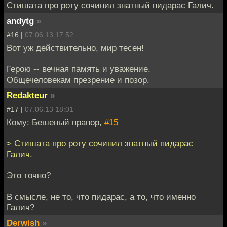
Стишата про роту сочинил знатный пидарас Галич.
andytg
»
#16 |
07.06.13 17:52
Вот уж действительно, мир тесен!
Герою -- вечная память и уважение.
Общечеловекам презрение и позор.
Redakteur
»
#17 |
07.06.13 18:01
Кому: Бешеный прапор,
#15
> Стишата про роту сочинил знатный пидарас
Галич.
Это точно?
В смысле, не то, что пидарас, а то, что именно
Галич?
Derwish
»