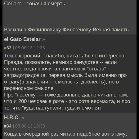
Собаке - собачья смерть.
Василию Филипповичу Финогенову Вечная память.
el Gato Estelar
»
#33 |
08.06.13 12:36
Текст хороший, спасибо, читать было интересно.
Правда, позвольте, немного занудства -- если
честно, когда прочитал заголовок "отвага"
заградотрядовца, первая мысль была именно про
отвагу(в значении -- смелость, доблесть), но в
переносном смысле.
Про "песенку" -- тоже довольно давно читал о том,
что и 200 человек в роте - это рота вермахта, и про
то, что "куда наступали, туда и смотрят"
H.R.C.
»
#34 |
08.06.13 13:38
Когда в очередной раз читаю подобное вот этому: