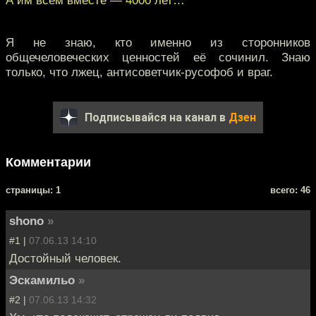
А им всем вместе — 4000 лет…
Я не знаю, кто именно из сторонников
общечеловеческих ценностей её сочинил. Знаю
только, что лжец, антисоветчик-русофоб и враг.
Подписывайся на канал в
Дзен
Комментарии
cтраницы: 1
всего: 46
shono
»
#1 |
07.06.13 14:10
Достойный человек.
Эскамильо
»
#2 |
07.06.13 14:32