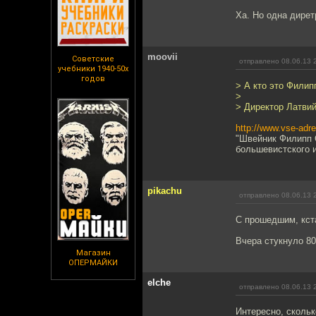
Ха. Но одна дирет
moovii
Советские
отправлено 08.06.13 
учебники 1940-50х
годов
> А кто это Фили
>
> Директор Латвий
http://www.vse-adr
"Швейник Филипп 
большевистского и
pikachu
отправлено 08.06.13 
С прошедшим, кста
Вчера стукнуло 80
Магазин
ОПЕРМАЙКИ
elche
отправлено 08.06.13 
Интересно, скольк