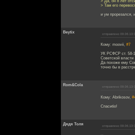
> Да, он 8 лет от
> Там его перевос
и ум прорезался, 
Beytix
отправлено 09.06.13 
Кому: moovii,
#7
УК РСФСР ст. 58-
Советской власти
Да похоже ему Сов
точно бы в расстр
Rom&Cola
отправлено 09.06.13 
Кому: Abrikosov,
#
Спасибо!
Дядя Толя
отправлено 09.06.13 