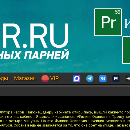
оды
Магазин
VIP
лутора часов. Наконец дверь кабинета открылась, вышли какие-то пос
ил меня в кабинет. Я вошел и извинился: «Филипп Осипович! Прошу п
дал на четыре минуты». На это Филипп Осипович Швейник вежливо и к
ться. Собака ведь не извиняется за то, что она срет на улице. Так вас