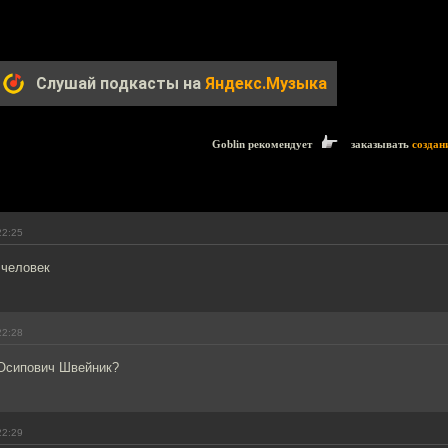
Слушай подкасты на
Яндекс.Музыка
Goblin рекомендует
заказывать
создан
22:25
 человек
22:28
 Осипович Швейник?
22:29