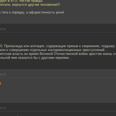
сидел в ИТЛ, чистая правда.
питали, вернулся другим человеком!!!
и тяга к порядку, и афористичность речи!
00:52
10. Пропаганда или агитация, содержащие призыв к свержению, подрыву
 или к совершению отдельных контрреволюционных преступлений...
етская власть во время Великой Отечественной войне арестом жизнь сп
ельной яме оказался бы с другими евреями...
00:52
4
01:57