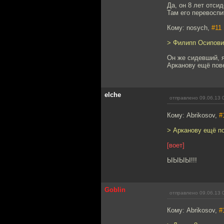
Да, он 8 лет отси
Там его перевоспи
Кому: nosych,
#11
> Филипп Осипович
Он же сидевший, я
Арканову ещё пове
elche
отправлено 09.06.13 
Кому: Abrikosov,
#
> Арканову ещё по
[воет]
ЫЫЫЫ!!!
Goblin
отправлено 09.06.13 
Кому: Abrikosov,
#