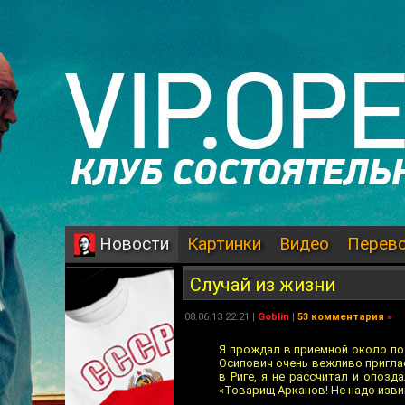
Картинки
Видео
Перев
Новости
Случай из жизни
08.06.13 22:21 |
Goblin
|
53 комментария
»
Я прождал в приемной около по
Осипович очень вежливо приглас
в Риге, я не рассчитал и опоз
«Товарищ Арканов! Не надо извиня