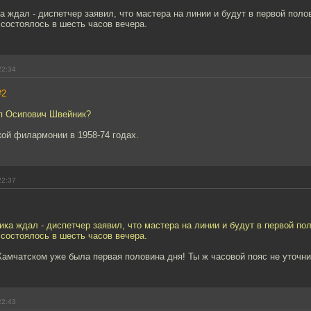
 ждал - диспетчер заявил, что мастера на линии и будут в первой поло
состоялось в шесть часов вечера.
22:34
#2
пп Осипович Швейник?
ой филармонии в 1958-74 годах.
22:37
ка ждал - диспетчер заявил, что мастера на линии и будут в первой по
состоялось в шесть часов вечера.
амчатском уже была первая половина дня! Ты ж часовой пояс не уточни
22:43