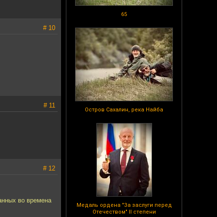
65
# 10
# 11
Остров Сахалин, река Найба
# 12
анных во времена
Медаль ордена "За заслуги перед
Отечеством" II степени