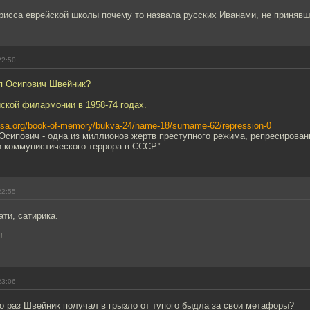
рисса еврейской школы почему то назвала русских Иванами, не принявш
22:50
пп Осипович Швейник?
ской филармонии в 1958-74 годах.
esa.org/book-of-memory/bukva-24/name-18/surname-62/repression-0
Осипович - одна из миллионов жертв преступного режима, репресирован
 коммунистического террора в СССР."
22:55
ти, сатирика.
!
23:06
о раз Швейник получал в грызло от тупого быдла за свои метафоры?