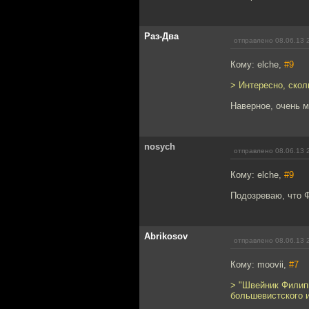
Раз-Два
отправлено 08.06.13 
Кому: elche,
#9
> Интересно, скол
Наверное, очень м
nosych
отправлено 08.06.13 
Кому: elche,
#9
Подозреваю, что 
Abrikosov
отправлено 08.06.13 
Кому: moovii,
#7
> "Швейник Филип
большевистского и