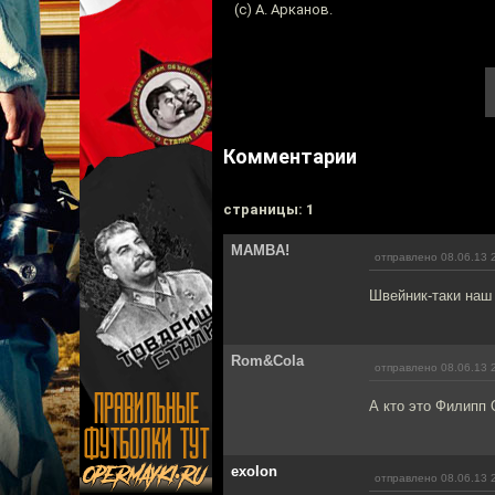
(с) А. Арканов.
Комментарии
cтраницы: 1
MAMBA!
отправлено 08.06.13 
Швейник-таки наш
Rom&Cola
отправлено 08.06.13 
А кто это Филипп
exolon
отправлено 08.06.13 