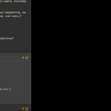
ог найти, поэтому
ых пациентов, на
ик, они часа 2
емесячно".
# 18
 что :)
# 19