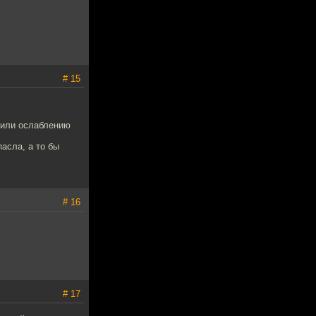
# 15
 или ослаблению
асла, а то бы
# 16
# 17