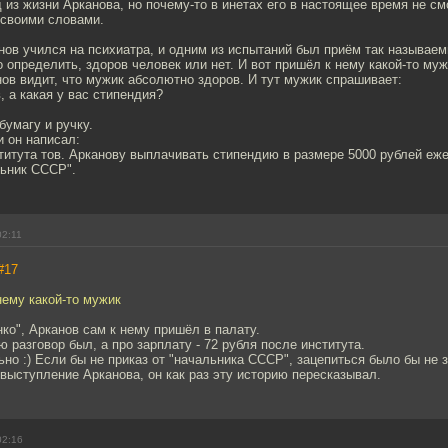
 из жизни Арканова, но почему-то в инетах его в настоящее время не см
 своими словами.
ов учился на психиатра, и одним из испытаний был приём так называем
 определить, здоров человек или нет. И вот пришёл к нему какой-то муж
ов видит, что мужик абсолютно здоров. И тут мужик спрашивает:
, а какая у вас стипендия?
бумагу и ручку.
и он написал:
титута тов. Арканову выплачивать стипендию в размере 5000 рублей еж
льник СССР".
02:11
#17
нему какой-то мужик
ко", Арканов сам к нему пришёл в палату.
ю разговор был, а про зарплату - 72 рубля после института.
ьно :) Если бы не приказ от "начальника СССР", зацепиться было бы не за
ыступление Арканова, он как раз эту историю пересказывал.
02:16