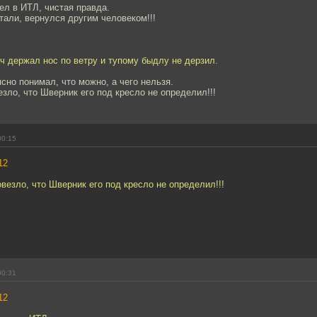
дел в ИТЛ, чистая правда.
тали, вернулся другим человеком!!!
 держал нос по ветру и тупому быдлу не дерзил.
сно понимал, что можно, а чего нельзя.
зло, что Шверник его под кресло не определил!!!
00:15
12
везло, что Шверник его под кресло не определил!!!
00:31
12