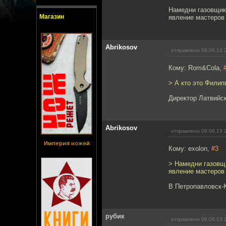
Намедни газовщика
Магазин
явление мастеров 
Abrikosov
отправлено 08.06.13 
Кому: Rom&Cola,
> А кто это Фили
Директор Латвийск
Abrikosov
отправлено 08.06.13 
Империя ножей
Кому: exolon,
#3
> Намедни газовщи
явление мастеров 
В Петропавловск-К
рубик
отправлено 08.06.13 