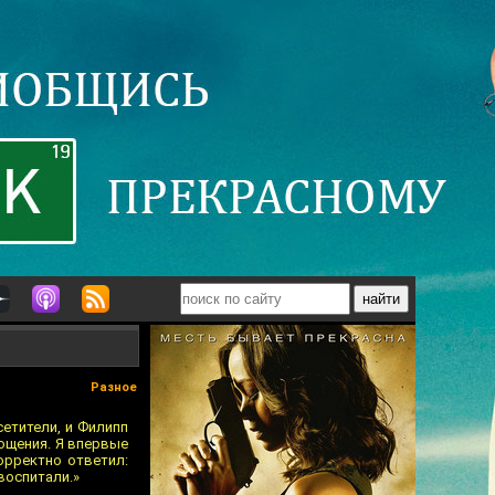
Разное
етители, и Филипп
рощения. Я впервые
орректно ответил:
 воспитали.»