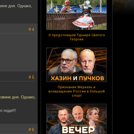
вине дня. Однако,
# 4
О предстоящем Турнире Святого
Георгия
# 5
Признание Меркель и
возвращение России в большой
спорт
ловине дня. Однако,
л поди!!!
# 6