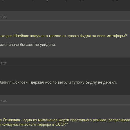
23:20
ько раз Швейник получал в грызло от тупого быдла за свои метафоры?
ало, иначе бы свет не увидели.
23:27
Филипп Осипович держал нос по ветру и тупому быдлу не дерзил.
23:46
п Осипович - одна из миллионов жертв преступного режима, репресиров
 коммунистического террора в СССР."