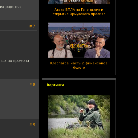
их родства.
Атака БПЛА на Геленджик и
открытие Ормузского пролива
# 7
ных во времена
Клеопатра, часть 2: финансовое
болото
# 8
Картинки
# 9