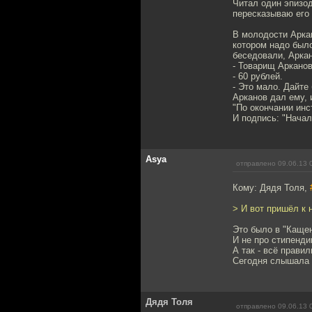
Читал один эпизод
пересказываю его
В молодости Аркан
котором надо было
беседовали, Аркан
- Товарищ Арканов
- 60 рублей.
- Это мало. Дайте 
Арканов дал ему, 
"По окончании инс
И подпись: "Нача
Asya
отправлено 09.06.13 
Кому: Дядя Толя,
> И вот пришёл к 
Это было в "Кащен
И не про стипенди
А так - всё правил
Сегодня слышала в
Дядя Толя
отправлено 09.06.13 