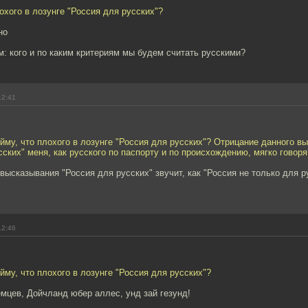
лохого в лозунге "Россия для русских"?
но
: кого и по каким критериям мы будем считать русскими?
12:41
ойму, что плохого в лозунге "Россия для русских"? Отрицание данного в
сских" меня, как русского по паспорту и по происхождению, мягко говоря
высказывания "Россия для русских" звучит, как "Россия не только для р
12:46
ойму, что плохого в лозунге "Россия для русских"?
мцев, Дойчланд юбер аллес, унд зай гезунд!