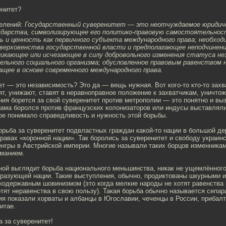
енитет?
делений:
Государственный суверенитет — это неотчуждаемое юридиче
сударства, символизирующее его политико-правовую самостоятельно
и ценность как первичного субъекта международного права; необход
верховенства государственной власти и предполагающее неподчинени
никающее или исчезающее в силу добровольного изменения статуса не
цельного социального организма; обусловленное правовым равенством
ащее в основе современного международного права.
ет — это независимость? Это да — вещь нужная. Вот кого-то кто-то захв
ят, унижают, ставят в неравноправное положение к захватчикам, уничтож
ния борется за свой суверенитет против метрополии — это понятно и вы
нама боролся против французских колонизаторов или индусы выставлял
ре понимало справедливость и нужность этой борьбы.
орьба за суверенитет подвластных граждан какой-то нации в большой де
правах «коронной нации». Так боролись за суверенитет и свободу украин
нгры в Австрийской империи. Многие называли таких борцов изменникам
иманием.
ной выглядит борьба национального меньшинства, никак не ущемлённого
бразующей нации. Такие выступления, обычно, продиктованы шкурными 
кодержавным шовинизмом (это когда мелкие народы не хотят равенства 
тят неравенства в свою пользу). Такая борьба обычно называется сепар
я показали хорваты и албанцы в Югославии, чеченцы в России, прибал
итае.
а за суверенитет!