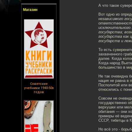
А что такое сувер
Магазин
Вот одно из опре
независимого го
ответственность 
исключительного 
государства; воз
государства как 
государств и леж
То есть суверенит
захваченного граб
далее. Когда коло
Когда народ Вьет
большинство в ми
Не так очевидна б
нация не равна в 
Советские
Посполитой или ве
учебники 1940-50х
относились с пон
годов
Совсем не очевид
государственно о
верхушки или мел
обитания — они хо
примеры её ведени
СССР, тибетцы в К
Но всё это - борьб