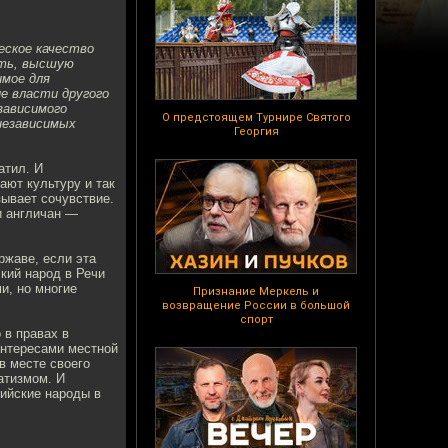
ское качество
сть, высшую
имое для
е власти другого
зависимого
О предстоящем Турнире Святого
 независимых
Георгия
атил. И
ают культуру и так
зывает сочувствие.
и англичан —
ржаве, если эта
ский народ в Речи
и, но многие
Признание Меркель и
возвращение России в большой
спорт
 в правах в
интересами местной
в месте своего
атизмом. И
тийские народы в