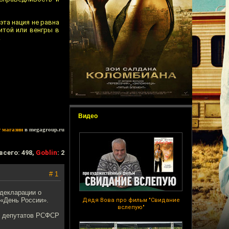
эта нация не равна
итой или венгры в
.
Видео
т магазин
в megagroup.ru
всего: 498,
Goblin
: 2
# 1
декларации о
 «День России».
Дядя Вова про фильм "Свидание
вслепую"
ых депутатов РСФСР