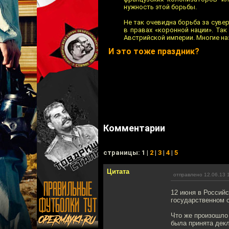
нужность этой борьбы.
Не так очевидна борьба за суве
в правах «коронной нации». Та
Австрийской империи. Многие на
И это тоже праздник?
Комментарии
cтраницы: 1 |
2
|
3
|
4
|
5
Цитата
отправлено 12.06.13 
12 июня в Россий
государственном 
Что же произошло
была принята дек