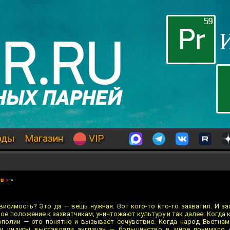
оды
Магазин
VIP
ев
»
»
висимость? Это да — вещь нужная. Вот кого-то кто-то захватил. И за
ое положение к захватчикам, уничтожают культуру и так далее. Когда 
ополии — это понятно и вызывает сочувствие. Когда народ Вьетна
ли индусы выставляли англичан — большинство в мире понимало 