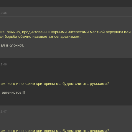
12:46
ния, обычно, продиктованы шкурными интересами местной верхушки ил
ая борьба обычно называется сепаратизмом.
ал в блокнот.
12:46
им: кого и по каким критериям мы будем считать русскими?
евгенистов!!!
12:47
им: кого и по каким критериям мы будем считать русскими?