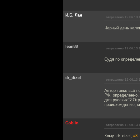
И.Б. Лан
отправлено 12.06.13 
Черный день кале
lean88
отправлено 12.06.13 
Судя по определен
dr_dizel
отправлено 12.06.13 
Автор тонко всё п
РФ, определенно, 
для русских"? Отр
происхождению, мя
Goblin
отправлено 12.06.13 
Кому: dr_dizel,
#8