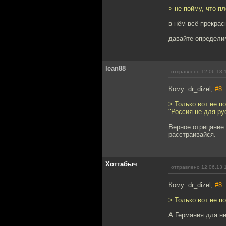
> не пойму, что п
в нём всё прекрас
давайте определим
lean88
отправлено 12.06.13 
Кому: dr_dizel,
#8
> Только вот не п
"Россия не для ру
Верное отрицание 
расстраивайся.
Хоттабыч
отправлено 12.06.13 
Кому: dr_dizel,
#8
> Только вот не п
А Германия для не