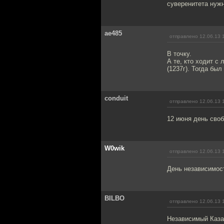
суверенитета нужн
ae485
отправлено 12.06.13 
В точку.
А те, кто ходит с
(1237г). Тогда бы
conduit
отправлено 12.06.13 
12 июня день сво
W0wik
отправлено 12.06.13 
День независимост
BILBO
отправлено 12.06.13 
Независимый Казах