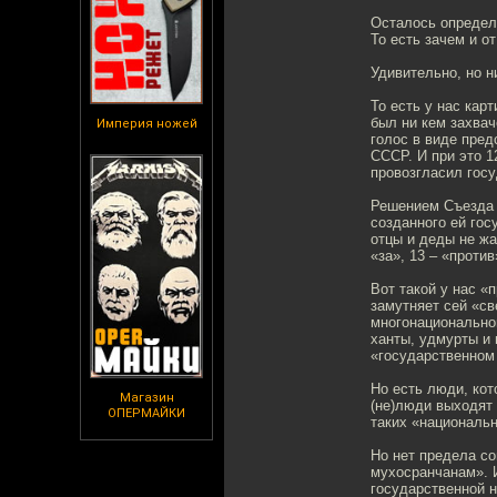
Осталось определи
То есть зачем и о
Удивительно, но н
То есть у нас кар
был ни кем захвач
Империя ножей
голос в виде пре
СССР. И при это 
провозгласил гос
Решением Съезда 
созданного ей гос
отцы и деды не ж
«за», 13 – «проти
Вот такой у нас «
замутняет сей «св
многонациональног
ханты, удмурты и 
«государственном
Но есть люди, кот
Магазин
(не)люди выходят 
ОПЕРМАЙКИ
таких «националь
Но нет предела с
мухосранчанам». 
государственной н