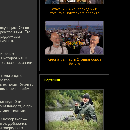
Атака БПЛА на Геленджик и
открытие Ормузского пролива
бразующим. Он не
ударственным. Его
верхдержавы —
исимость —
илась от
ая которое наши
Клеопатра, часть 2: финансовое
тов проголосовали
болото
 только одно
рства,
Картинки
агестанцы, буряты,
явили им о своём
нитету». Эти
они победят, а при
станет полным.
 «Мухосранск —
тет, добиваясь
ы очередного