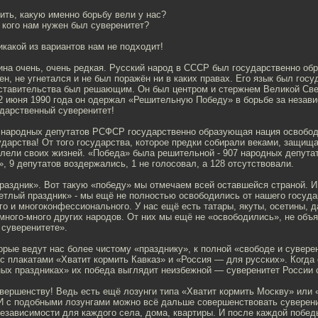
ть, какую именно борьбу вели у нас?
т кого нам нужен был суверенитет?
икакой из вариантов нам не подходит!
тина очень, очень редкая. Русский народ в СССР был государственно о
ен, не угнетался и не был поражён ни в каких правах. Его язык был гос
дставительства был решающим. Он был центром и стержнем Великой С
12 июня 1990 года он одержал «Решительную Победу» в борьбе за незав
ударственный суверенитет!
народных депутатов РСФСР государственно образующая нация освобод
ударства! От того государства, которое предки собирали веками, защищ
алели своих жизней. «Победа» была решительной - 907 народных депута
в», 9 депутатов воздержались, 1 не голосовал, а 128 отсутствовали.
праздник». Вот такую «победу» мы отмечаем всей оставшейся страной. И
етлый праздник» - мы ещё не полностью освободились от нашего госуда
о и многоконфессионального. У нас ещё есть татары, якуты, осетины, д
много-много других народов. От них мы ещё не «освободились», не объ
 суверенитете».
орые ведут нас более чистому «празднику», к полной «свободе и сувере
с плакатами «Хватит кормить Кавказ» и «Россия — для русских». Когда 
ных праздниках» их победа выглядит неизбежной — суверенитет России 
овершенству! Ведь есть ещё лозунги типа «Хватит кормить Москву» или
И с подобными лозунгами можно всё дальше совершенствовать суверени
езависимости для каждого села, дома, квартиры. И после каждой побед