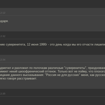
12:12
ндаря.
12:32
ию суверенитета, 12 июня 1990г - это день когда мы его отчасти лишили
12:34
одметил и разложил по полочкам различные "суверенитеты", празднован
имеет некий шизофренический оттенок. Только вот не пойму, что плохого
ицание данного высказывания: "Россия не для русских" меня, как русско
гко говоря расстраивает.
12:35