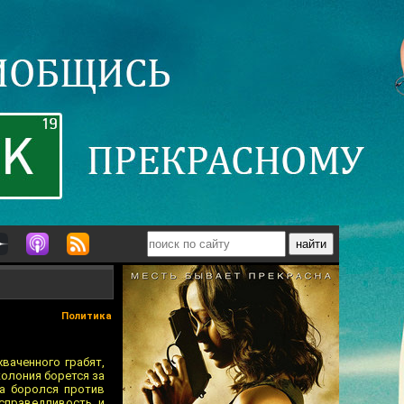
Политика
хваченного грабят,
колония борется за
ма боролся против
справедливость и