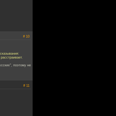
# 10
ысказывания:
 расстраивает.
усских", поэтому не
# 11