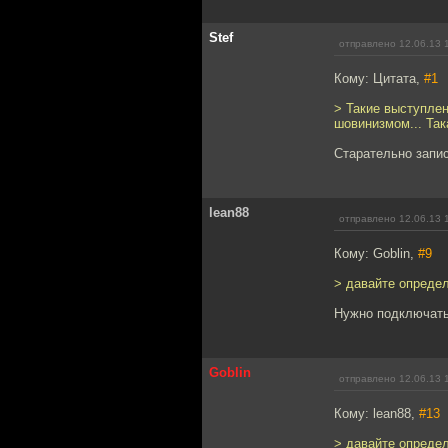
Stef
отправлено 12.06.13 
Кому: Цитата,
#1
> Такие выступле
шовинизмом... Так
Старательно запис
lean88
отправлено 12.06.13 
Кому: Goblin,
#9
> давайте определ
Нужно подключать 
Goblin
отправлено 12.06.13 
Кому: lean88,
#13
> давайте определ