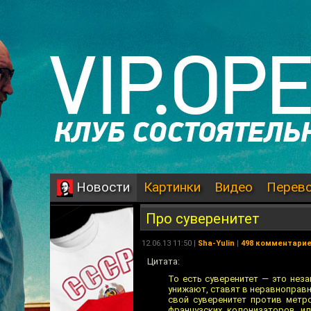
Картинки
Видео
Перев
Новости
Про суверенитет
12.06.13 11:50 |
Sha-Yulin
|
498 комментари
Цитата:
То есть суверенитет — это неза
унижают, ставят в неравноправн
свой суверенитет против метр
французских колонизаторов и