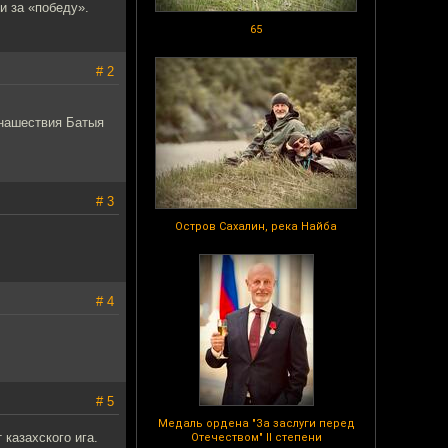
и за «победу».
65
# 2
 нашествия Батыя
# 3
Остров Сахалин, река Найба
# 4
# 5
Медаль ордена "За заслуги перед
казахского ига.
Отечеством" II степени