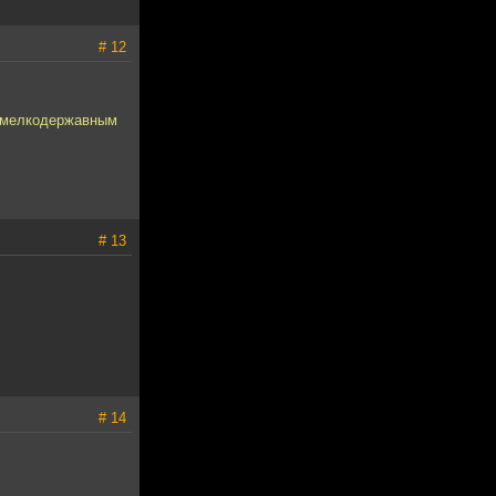
# 12
и мелкодержавным
# 13
# 14