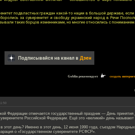
ренитет подвластных граждан какой-то нации в большой державе, если 
к боролись за суверенитет и свободу украинский народ в Речи Поспол
зывали таких борцов изменниками, но многие относились с пониманием
Подписывайся на канал в
Дзен
Goblin рекомендует
создать интерне
11:50
ской Федерации отмечается государственный праздник — День принятия 
суверенитете Российской Федерации. Ещё это «великий» день называют
 в этот день? Именно в этот день, 12 июня 1990 года, съездом Народн
ларация о «Государственном суверенитете РСФСР».