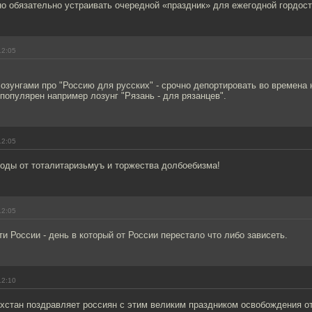
о обязательно устраивать очередной «праздник» для ежегодной гордост
12:05
 лозунгами про "Россию для русских" - срочно депортировать во времена
л популярен например лозунг "Рязань - для рязанцев".
12:05
боды от тоталитаризьмуъ и торжества долбоебизма!
12:05
и России - день в который от России перестало что либо зависеть.
12:10
стан поздравляет россиян с этим великим праздником освобождения от 