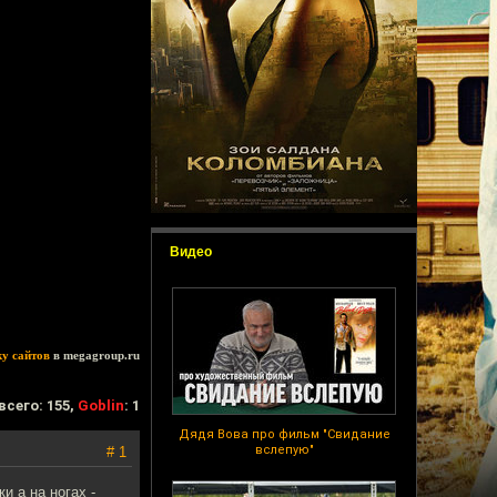
Видео
ку сайтов
в megagroup.ru
всего: 155,
Goblin
: 1
Дядя Вова про фильм "Свидание
вслепую"
# 1
и а на ногах -