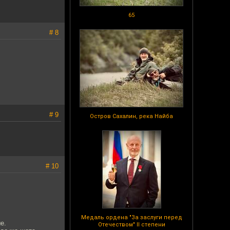
65
# 8
# 9
Остров Сахалин, река Найба
# 10
Медаль ордена "За заслуги перед
е.
Отечеством" II степени