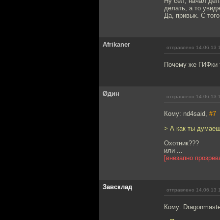
Ну сел, начал де
делать, а то увид
Да, привык. С тог
Afrikaner
отправлено 14.06.13 
Почему же ГИФки т
Øдин
отправлено 14.06.13 
Кому: nd4said,
#7
> А как ты думае
Охотник???
или ...
[внезапно прозрев
Завсклад
отправлено 14.06.13 
Кому: Dragonmaste