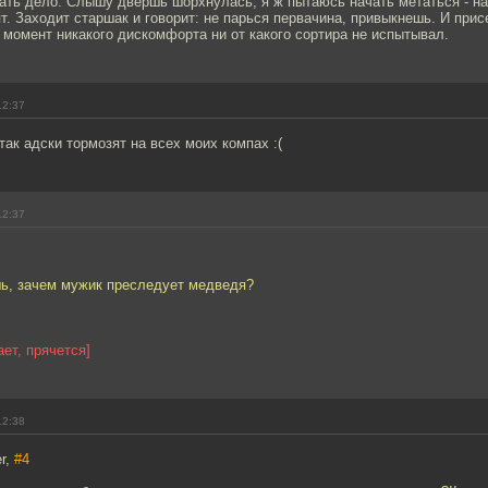
лать дело. Слышу двершь шорхнулась, я ж пытаюсь начать метаться - н
ят. Заходит старшак и говорит: не парься первачина, привыкнешь. И при
о момент никакого дискомфорта ни от какого сортира не испытывал.
12:37
ак адски тормозят на всех моих компах :(
12:37
шь, зачем мужик преследует медведя?
ает, прячется]
12:38
r,
#4