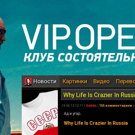
Картинки
Видео
Перев
Новости
Why Life Is Crazier In Russ
14.06.13 12:11 |
Goblin
|
155 комментариев
»
Ад и угар.
Why Life Is Crazier In Russia