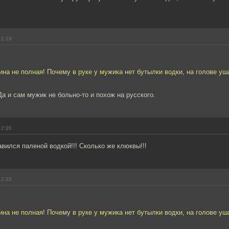
12:19
ина не полная! Почему в руке у мужика нет бутылки водки, на голове уша
Да и сам мужик не больно-то и похож на русского.
12:20
давился паленой водкой!!! Сколько же клюквы!!!
12:23
ина не полная! Почему в руке у мужика нет бутылки водки, на голове уша