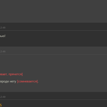
12:46
вью!
12:46
вает, прячется]
 вроде нету
[сомневается]
.
12:49
5