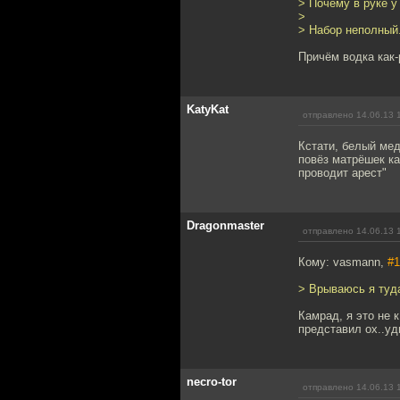
> Почему в руке у
>
> Набор неполный.
Причём водка как-
KatyKat
отправлено 14.06.13 
Кстати, белый ме
повёз матрёшек ка
проводит арест"
Dragonmaster
отправлено 14.06.13 
Кому: vasmann,
#1
> Врываюсь я туда,
Камрад, я это не 
представил ох..уди
necro-tor
отправлено 14.06.13 