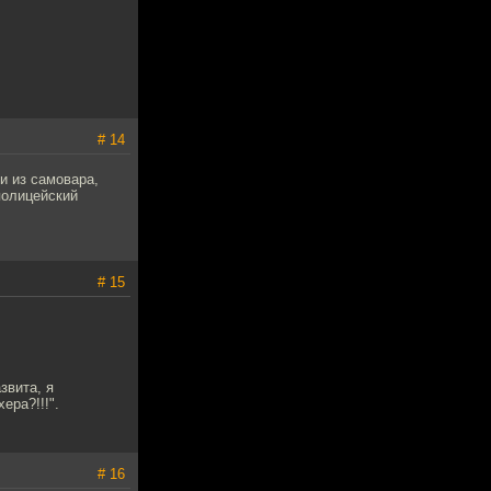
# 14
и из самовара,
полицейский
# 15
звита, я
ера?!!!".
# 16