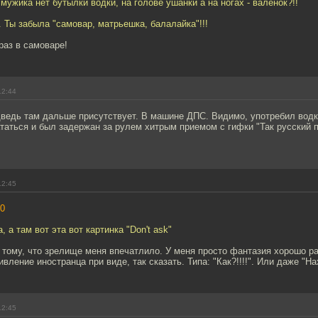
 мужика нет бутылки водки, на голове ушанки а на ногах - валенок?!!
 Ты забыла "самовар, матрьешка, балалайка"!!!
раз в самоваре!
12:44
дведь там дальше присутствует. В машине ДПС. Видимо, употребил водк
таться и был задержан за рулем хитрым приемом с гифки "Так русский 
12:45
0
 а там вот эта вот картинка "Don't ask"
к тому, что зрелище меня впечатлило. У меня просто фантазия хорошо ра
вление иностранца при виде, так сказать. Типа: "Как?!!!!". Или даже "Нах
12:45