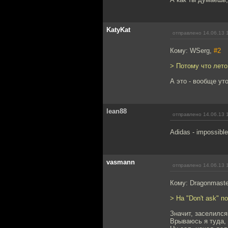
KatyKat
отправлено 14.06.13 
Кому: WSerg,
#2
> Потому что лето
А это - вообще ут
lean88
отправлено 14.06.13 
Adidas - impossible 
vasmann
отправлено 14.06.13 
Кому: Dragonmaste
> На "Don't ask" 
Значит, заселился
Врываюсь я туда, а