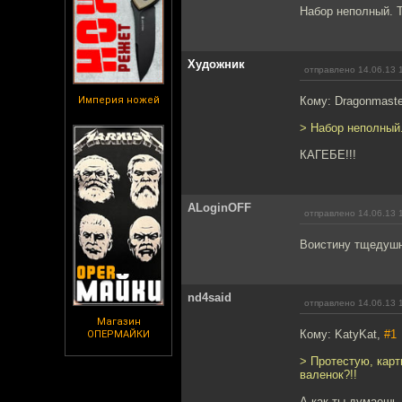
Набор неполный. Т
Художник
отправлено 14.06.13 
Империя ножей
Кому: Dragonmaste
> Набор неполный.
КАГЕБЕ!!!
ALoginOFF
отправлено 14.06.13 
Воистину тщедушн
nd4said
отправлено 14.06.13 
Магазин
Кому: KatyKat,
#1
ОПЕРМАЙКИ
> Протестую, карт
валенок?!!
А как ты думаешь