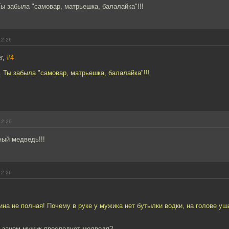
ы забыла "самовар, матрьешка, балалайка"!!!
12:26
r,
#4
 Ты забыла "самовар, матрьешка, балалайка"!!!
12:26
ый медведь!!!
12:26
ина не полная! Почему в руке у мужика нет бутылки водки, на голове уша
, зачем мужик преследует медведя?