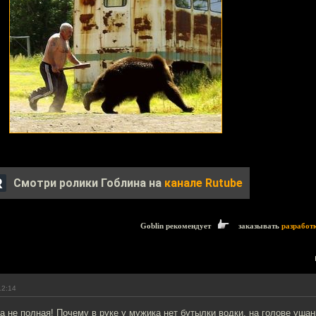
Смотри ролики Гоблина на
канале Rutube
Goblin рекомендует
заказывать
разработ
12:14
а не полная! Почему в руке у мужика нет бутылки водки, на голове ушанк