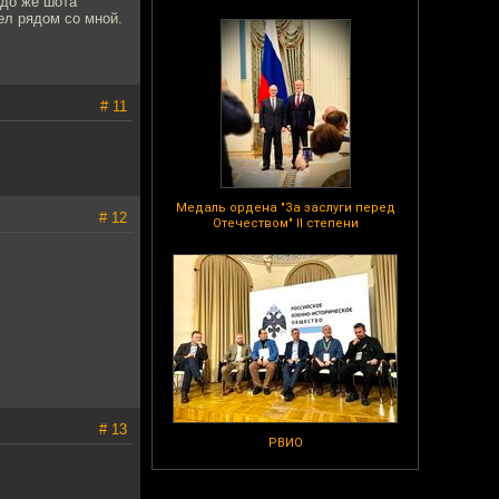
адо же шота
сел рядом со мной.
# 11
Медаль ордена "За заслуги перед
# 12
Отечеством" II степени
# 13
РВИО