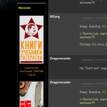
валенок?!!
Магазин
WSerg
отправлено 14.06.13 
Кому: KatyKat,
#1
> Протестую, карт
валенок?!!
Потому что лето. 
Dragonmaster
отправлено 14.06.13 
Советские
На "Don't ask" по
учебники 1940-50х
годов
Dragonmaster
отправлено 14.06.13 
Кому: KatyKat,
#1
> Протестую, карт
валенок?!!