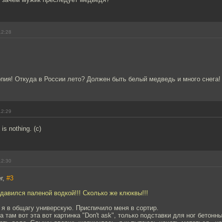
12:28
опия! Откуда в России лето? Должен быть белый медведь и много снега!
12:29
is nothing. (с)
12:30
r,
#3
подавился паленой водкой!!! Сколько же клюквы!!!
 я в общагу универскую. Приспичило меня в сортир.
 там вот эта вот картинка "Don't ask", только подставки для ног бетонны