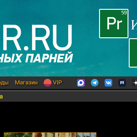
оды
Магазин
VIP
ia