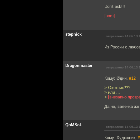
Don't ask!!!
[воет]
stepnick
отправлено 14.06.13 
Из России с любо
Dragonmaster
отправлено 14.06.13 
Кому: Øдин,
#12
> Охотник???
> или ...
>
[внезапно прозре
Да не, валенка же
QoMSoL
отправлено 14.06.13 
Кому: Художник,
#