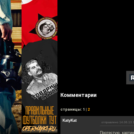
Комментарии
cтраницы: 1 |
2
KatyKat
отправлено 14.06.13 
Протестую, картин