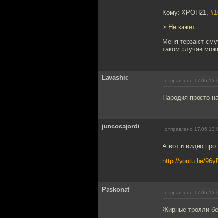
Кому: XPOH21,
#1
> Не кажет
Меня терзают сму
таком случае може
Lavashic
отправлено 17.06.13 
Пародия просто на
juncosajordi
отправлено 17.06.13 
А вот и видео про
http://youtu.be/96
Paskonat
отправлено 17.06.13 
Жирные тролли бе