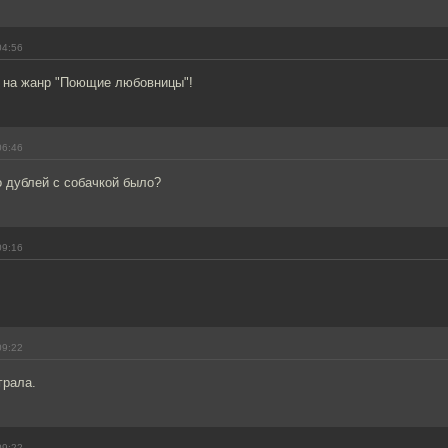
04:56
 на жанр "Поющие любовницы"!
06:46
о дублей с собачкой было?
09:16
09:22
грала.
09:22