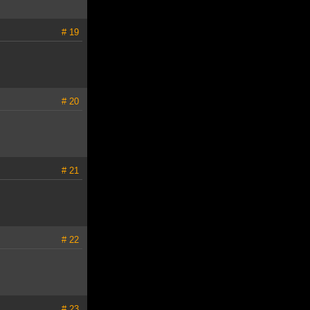
# 19
# 20
# 21
# 22
# 23