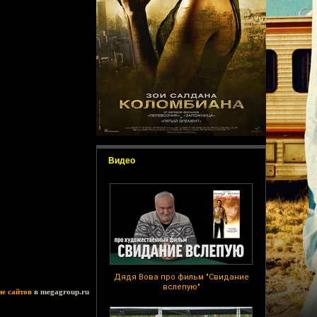
Видео
Дядя Вова про фильм "Свидание
вслепую"
ие сайтов
в megagroup.ru