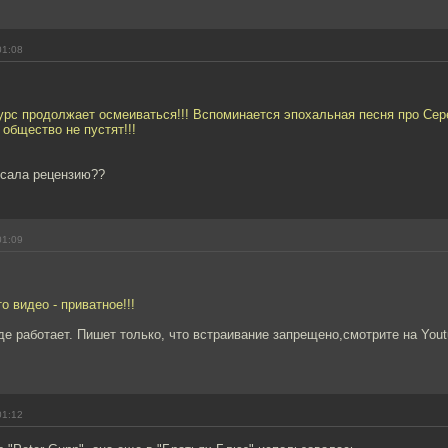
01:08
рс продолжает осмеиваться!!! Вспоминается эпохальная песня про Сере
 общество не пустят!!!
сала рецензию??
01:09
то видео - приватное!!!
е работает. Пишет только, что встраивание запрещено,смотрите на You
01:12