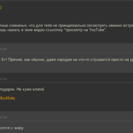
0
тные сомненья, что для тебя не принципиально посмотреть именно встр
шь нажать в окне видео ссылочку "просмотр на YouTube".
02:28
 5+! Причем, как обычно, даже пародия на что-то слушается просто на у
02:28
 подарок. Не хуже клипа!
yDkzAfubc
04:28
сятся с жиру.