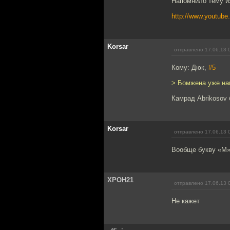
Напомнило тему из
http://www.youtu
Korsar
отправлено 17.06.13 
Кому: Дюк,
#5
> Бомжена уже на
Камрад Abrikosov 
Korsar
отправлено 17.06.13 
Вообще букву «М» 
XPOH21
отправлено 17.06.13 
Не кажет