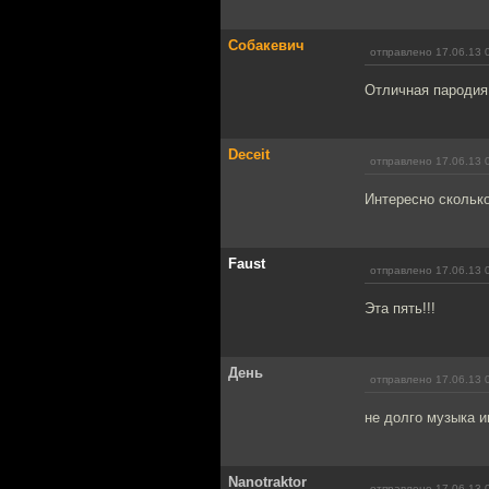
Собакевич
отправлено 17.06.13 
Отличная пародия
Deceit
отправлено 17.06.13 
Интересно скольк
Faust
отправлено 17.06.13 
Эта пять!!!
День
отправлено 17.06.13 
не долго музыка и
Nanotraktor
отправлено 17.06.13 