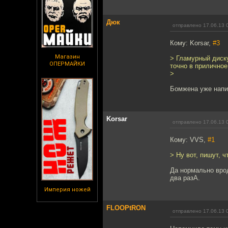
Дюк
отправлено 17.06.13 
Кому: Korsar,
#3
Магазин
> Гламурный диску
ОПЕРМАЙКИ
точно в приличное
>
Бомжена уже напи
Korsar
отправлено 17.06.13 
Кому: VVS,
#1
> Ну вот, пишут, ч
Да нормально врод
два разА.
Империя ножей
FLOOPtRON
отправлено 17.06.13 