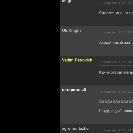
affigi
отправлено 17.06.13 
Сдаётся мне, это 
OldKnight
отправлено 17.06.13 
Ахаха! Какой зна
Vadim Petrovich
отправлено 17.06.13 
Какие отвратитель
осторожный
отправлено 17.06.13 
ААААААААААААААААА
Шнур, сцук0, напа
agromontazhe
отправлено 17.06.13 