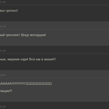
01:16
был гротеск!
01:16
тный троллинг! Шнур молодцом!
01:43
ные, мерзкие хари! Всё как в жизни!!!
02:02
А!!!!!!!!!!!!!!111111111111111111
лмщик!!!
02:28