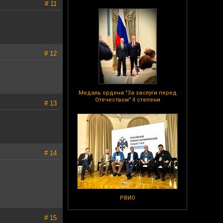
# 11
# 12
Медаль ордена "За заслуги перед
Отечеством" II степени
# 13
# 14
РВИО
# 15