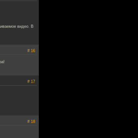
аиваемое видео. В
# 16
ра!
# 17
# 18