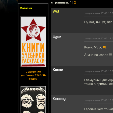
cтраницы: 1 |
2
Магазин
VVS
отправлено 17.06.13 
Ну вот, пишут, что
Ogun
отправлено 17.06.13 
Кому: VVS,
#1
А мне показали !!!
Korsar
отправлено 17.06.13 
Советские
учебники 1940-50х
годов
Гламурный дискурс
точно в приличное
Котовод
отправлено 17.06.13 
Героиня чем то н