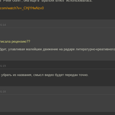
 "Peter Gunn", она еще в "Братьях Блюз" использовалась.
be.com/watch?v=_CHjYHwNzx0
01:14
писала рецензию??
бдит, улавливая малейшее движение на радаре литературно-креативного 
01:15
убрать из названия, смысл видео будет передан точно.
01:16