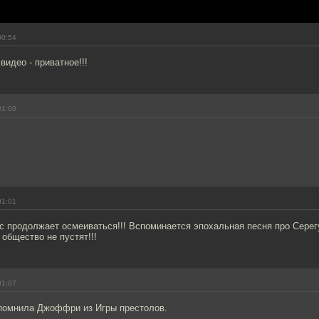
00:54
 видео - приватное!!!
01:00
01:01
 продолжает осмеиваться!!! Вспоминается эпохальная песня про Серег
 общество не пустят!!!
01:07
апомнила Джоффри из Игры престолов.