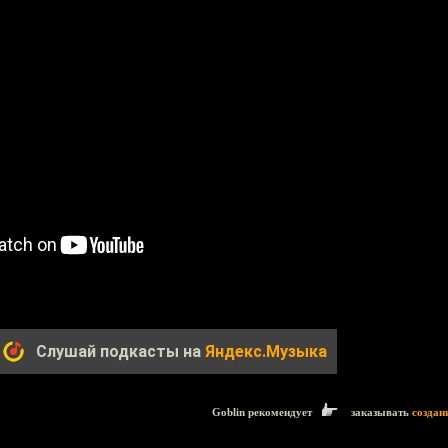
Слушай подкасты на
Яндекс.Музыка
Goblin рекомендует
заказывать
создан