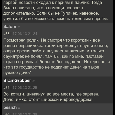
первой новости сходил к парням в паблик. Тогда
было написано, что о помощи попросят
дополнительно. Если бы не Тупичек, наверное,
упустил бы возможность помочь толковым парням.
Salom
»
#58 |
17.06.13 21:24
Посмотрел ролик. Не смотря что короткий - все
равно понравилось: танки скрежещут внушительно,
операторская работа внушает уважение, и только
саундтрек не понял, там бы, как по мне, "Вставай
страна огромная" больше бы подошло. Интересно, а
что это государство не подкинет денег на такое
нужное дело?
BrainGrabber
»
#59 |
17.06.13 21:25
Во, кстати, цинканул во все места, где зареген.
Дело, имхо, стоит широкой инфоподдержки.
besich
»
#60 |
17.06.13 21:28