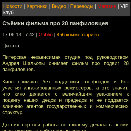
Новости
|
Картинки
|
Видео
|
Переводы
|
Магазин
|
VIP
клуб
Съёмки фильма про 28 панфиловцев
17.06.13 17:42
|
Goblin
|
456 комментариев
Цитата:
Питерская независимая студия под руководством
Андрея Шальопы снимает фильм про подвиг 28
панфиловцев.
Кино снимают без поддержки гос.фондов и без
участия ангажированных режиссеров, а это значит,
что кино делается с величайшим уважением к
подвигу наших дедов и прадедов и не поддается
влиянию агентов государственных и коммерческих
структур.
До сих пор вся работа по фильму делалась всеми
участниками за собственные деньги.