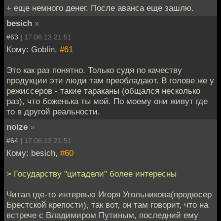
+ еще немного денег. После аванса еще зашлю.
besich
»
#63 |
17.06.13 21:51
Кому: Goblin,
#61
Это как раз понятно. Только судя по качеству
продукции эти люди там преобладают. В голове же у
режиссеров - такие тараканы (общался несколько
раз), что боженька ты мой. По моему они живут где
то в другой реальности.
noize
»
#64 |
17.06.13 21:51
Кому: besich,
#60
> Государству "цитадели" более интересны
Читал где-то интервью Игоря Угольникова(продюсер
Брестской крепости), так вот, он там говорит, что на
встрече с Владимиром Путиным, последний ему