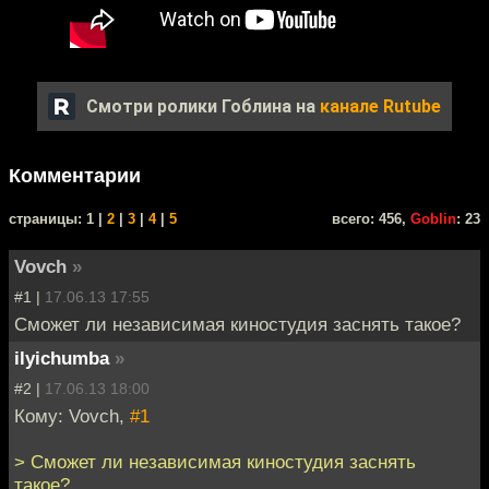
Смотри ролики Гоблина на
канале Rutube
Комментарии
cтраницы: 1 |
2
|
3
|
4
|
5
всего: 456,
Goblin
: 23
Vovch
»
#1 |
17.06.13 17:55
Сможет ли независимая киностудия заснять такое?
ilyichumba
»
#2 |
17.06.13 18:00
Кому: Vovch,
#1
> Сможет ли независимая киностудия заснять
такое?