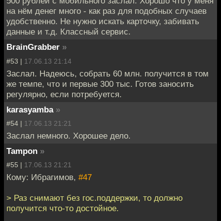
500 рублей с мобильного заслал. Хорошо что у меня
на нём денег много - как раз для подобных случаев
удобственно. Не нужно искать карточку, забивать
данные и т.д. Классный сервис.
BrainGrabber
»
#53 |
17.06.13 21:14
Заслал. Надеюсь, собрать 60 млн. получится в том
же темпе, что и первые 300 тыс. Готов заносить
регулярно, если потребуется.
karasyamba
»
#54 |
17.06.13 21:21
Заслал немного. Хорошее дело.
Tampon
»
#55 |
17.06.13 21:21
Кому: Ибрагимов,
#47
> Раз снимают без гос.поддержки, то должно
получится что-то достойное.