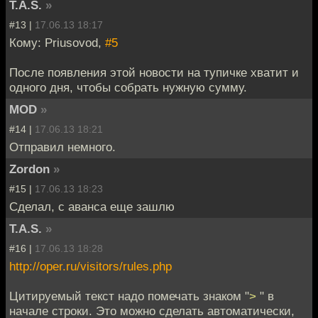
T.A.S.
»
#13 |
17.06.13 18:17
Кому: Priusovod,
#5
После появления этой новости на тупичке хватит и
одного дня, чтобы собрать нужную сумму.
MOD
»
#14 |
17.06.13 18:21
Отправил немного.
Zordon
»
#15 |
17.06.13 18:23
Сделал, с аванса еще зашлю
T.A.S.
»
#16 |
17.06.13 18:28
http://oper.ru/visitors/rules.php
Цитируемый текст надо помечать знаком "
>
" в
начале строки. Это можно сделать автоматически,