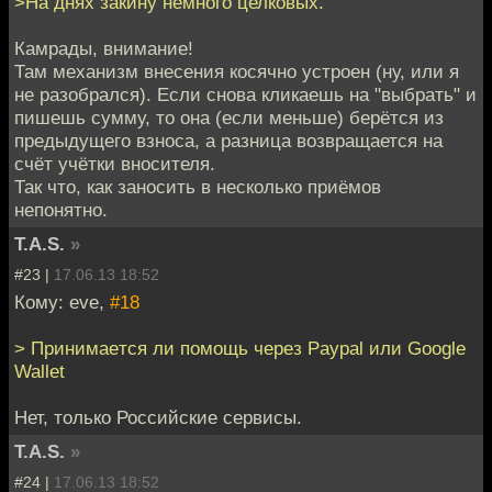
>На днях закину немного целковых.
Камрады, внимание!
Там механизм внесения косячно устроен (ну, или я
не разобрался). Если снова кликаешь на "выбрать" и
пишешь сумму, то она (если меньше) берётся из
предыдущего взноса, а разница возвращается на
счёт учётки вносителя.
Так что, как заносить в несколько приёмов
непонятно.
T.A.S.
»
#23 |
17.06.13 18:52
Кому: eve,
#18
> Принимаeтся ли помощь через Paypal или Google
Wallet
Нет, только Российские сервисы.
T.A.S.
»
#24 |
17.06.13 18:52