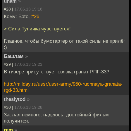
unkm
»
#28 |
17.06.13 19:18
Кому: Bato,
#26
> Сила Тупичка чувствуется!
Главное, чтобы бумстартер от такой силы не прилёг
:)
Башлам
»
#29 |
17.06.13 19:23
В тизере присутствует связка гранат РПГ-33?
http://milday.ru/ussr/ussr-army/950-ruchnaya-granata-
rgd-33.html
theslytod
»
#30 |
17.06.13 19:28
Заслал немного, надеюсь, достойный фильм
получится.
rem
»