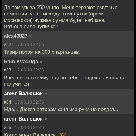
Да там уж за 250 ушло. Меня терзают смутные
сомнения, что к исходу этих суток (время
московское) нужная сумма будет набрана.
Вот она сила Тупичка!!
alex43827
»
#82 |
17.06.13 22:36
Тизнр похож на 300 спартанцев.
Ram Kvadriga
»
#83 |
17.06.13 22:36
Внес свою копейку в дело ребят, надеюсь у них все
получится !
агент Валюшок
»
#84 |
17.06.13 22:36
Мда... Дюков авторам фильма руки не подаст...
агент Валюшок
»
#85 |
17.06.13 22:40
Кому: агент Валюшок,
#84