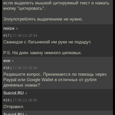
если выделить мышкой цитируемый текст и нажать
кнопку "цитировать".
Злоупотреблять выделением не нужно.
noize
»
#17 |
17.06.13 18:34
Сванидзе с Латыниной им руки не подадут.
P.S. На днях закину немного целковых.
eve
»
#18 |
17.06.13 18:34
Разрешите вопрос. Принимаeтся ли помощь через
Paypal или Google Wallet в отличных от рубля
денежных знаках?
Suicid.RU
»
#19 |
17.06.13 18:35
Отправил.
Suicid.RU
»