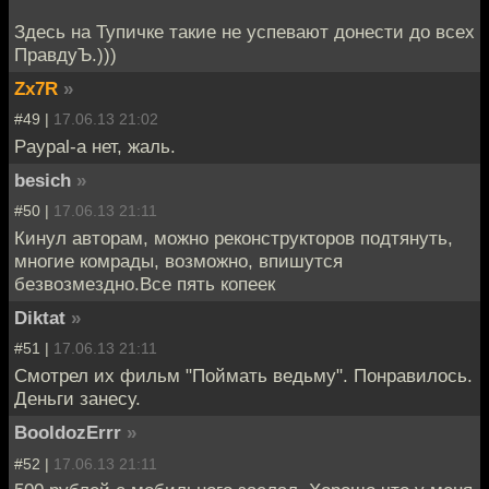
Здесь на Тупичке такие не успевают донести до всех
ПравдуЪ.)))
Zx7R
»
#49 |
17.06.13 21:02
Paypal-а нет, жаль.
besich
»
#50 |
17.06.13 21:11
Кинул авторам, можно реконструкторов подтянуть,
многие комрады, возможно, впишутся
безвозмездно.Все пять копеек
Diktat
»
#51 |
17.06.13 21:11
Смотрел их фильм "Поймать ведьму". Понравилось.
Деньги занесу.
BooldozErrr
»
#52 |
17.06.13 21:11