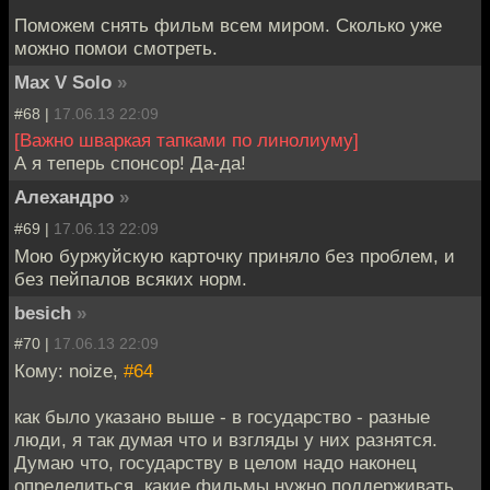
Поможем снять фильм всем миром. Сколько уже
можно помои смотреть.
Max V Solo
»
#68 |
17.06.13 22:09
[Важно шваркая тапками по линолиуму]
А я теперь спонсор! Да-да!
Алехандро
»
#69 |
17.06.13 22:09
Мою буржуйскую карточку приняло без проблем, и
без пейпалов всяких норм.
besich
»
#70 |
17.06.13 22:09
Кому: noize,
#64
как было указано выше - в государство - разные
люди, я так думая что и взгляды у них разнятся.
Думаю что, государству в целом надо наконец
определиться, какие фильмы нужно поддерживать.