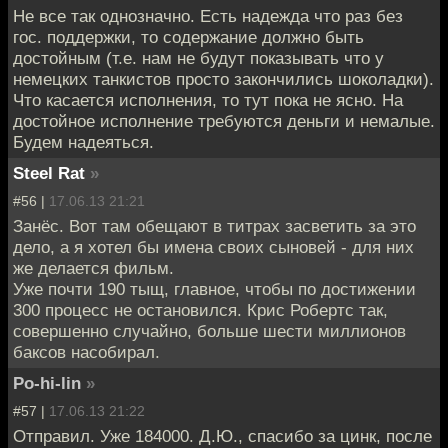
Не все так однозначно. Есть надежда что раз без
гос. поддержки, то содержание должно быть
достойным (т.е. нам не будут показывать что у
немецких танкистов просто закончились шоколадки).
Что касается исполнения, то тут пока не ясно. На
достойное исполнение требуются деньги и немалые.
Будем надеяться.
Steel Rat
»
#56 |
17.06.13 21:21
Занёс. Вот там обещают в титрах засветить за это
дело, а я хотел бы имена своих сыновей - для них
же делается фильм.
Уже почти 190 тыщ, главное, чтобы по достижении
300 процесс не остановился. Крис Робертс так,
совершенно случайно, больше шести миллионов
баксов насобирал.
Po-hi-lin
»
#57 |
17.06.13 21:22
Отправил. Уже 184000. Д.Ю., спасибо за цинк, после