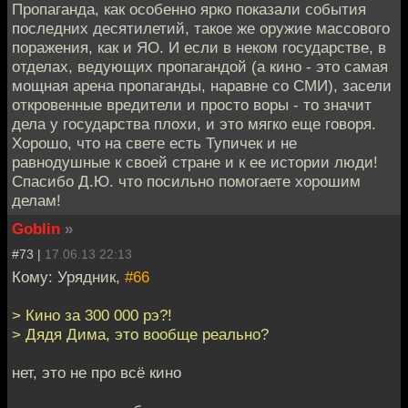
Пропаганда, как особенно ярко показали события
последних десятилетий, такое же оружие массового
поражения, как и ЯО. И если в неком государстве, в
отделах, ведующих пропагандой (а кино - это самая
мощная арена пропаганды, наравне со СМИ), засели
откровенные вредители и просто воры - то значит
дела у государства плохи, и это мягко еще говоря.
Хорошо, что на свете есть Тупичек и не
равнодушные к своей стране и к ее истории люди!
Спасибо Д.Ю. что посильно помогаете хорошим
делам!
Goblin
»
#73 |
17.06.13 22:13
Кому: Урядник,
#66
> Кино за 300 000 рэ?!
> Дядя Дима, это вообще реально?
нет, это не про всё кино