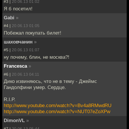
#3 |
20.06.13 01:02
Я б посетил!
Gabi
»
#4 |
20.06.13 01:05
Побежал покупать билет!
шаховчанин
»
#5 |
20.06.13 01:07
ну почему, блин, не москва?!
Francesca
»
#6 |
20.06.13 04:11
Дико извиняюсь, что не в тему - Джеймс
Гандолфини умер. Сердце.
R.I.P.
http://www.youtube.com/watch?v=Bv4a8RMwdRU
http://www.youtube.com/watch?v=NUT07eZoXPw
DimonVL
»
#7 |
20.06.13 05:44