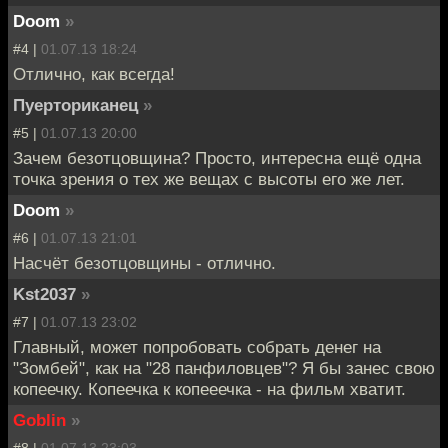
Doom
»
#4 |
01.07.13 18:24
Отлично, как всегда!
Пуерториканец
»
#5 |
01.07.13 20:00
Зачем безотцовщина? Просто, интересна ещё одна
точка зрения о тех же вещах с высоты его же лет.
Doom
»
#6 |
01.07.13 21:01
Насчёт безотцовщины - отлично.
Kst2037
»
#7 |
01.07.13 23:02
Главный, может попробовать собрать денег на
"Зомбей", как на "28 панфиловцев"? Я бы занес свою
копеечку. Копеечка к копееечка - на фильм хватит.
Goblin
»