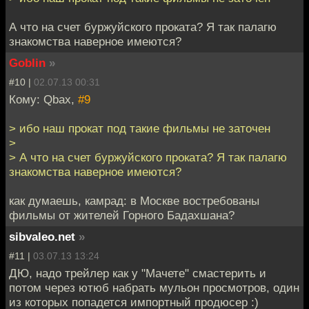
А что на счет буржуйского проката? Я так палагю
знакомства наверное имеются?
Goblin
»
#10 |
02.07.13 00:31
Кому: Qbax,
#9
> ибо наш прокат под такие фильмы не заточен
>
> А что на счет буржуйского проката? Я так палагю
знакомства наверное имеются?
как думаешь, камрад: в Москве востребованы
фильмы от жителей Горного Бадахшана?
sibvaleo.net
»
#11 |
03.07.13 13:24
ДЮ, надо трейлер как у "Мачете" смастерить и
потом через ютюб набрать мульон просмотров, один
из которых попадется импортный продюсер :)