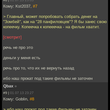
#8 |
01.07.13 23:03
Кому: Kst2037,
#7
> Главный, может попробовать собрать денег на
"Зомбей", как на "28 панфиловцев"? Я бы занес свою
копеечку. Копеечка к копееечка - на фильм хватит.
[смотрит]
речь не про это
деньги у меня есть
речь про то, что их не вернуть назад
ибо наш прокат под такие фильмы не заточен
Qbax
»
#9 |
01.07.13 23:27
Кому: Goblin,
#8
> ибо наш прокат под такие фильмы не заточен