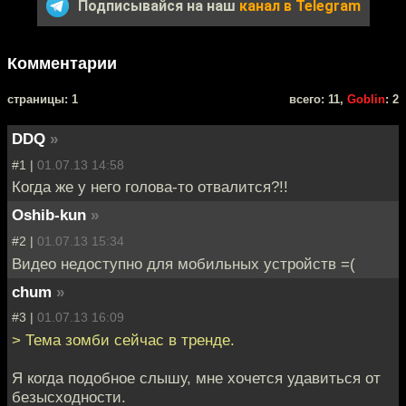
Подписывайся на наш
канал в Telegram
Комментарии
cтраницы: 1
всего: 11,
Goblin
: 2
DDQ
»
#1 |
01.07.13 14:58
Когда же у него голова-то отвалится?!!
Oshib-kun
»
#2 |
01.07.13 15:34
Видео недоступно для мобильных устройств =(
chum
»
#3 |
01.07.13 16:09
> Тема зомби сейчас в тренде.
Я когда подобное слышу, мне хочется удавиться от
безысходности.