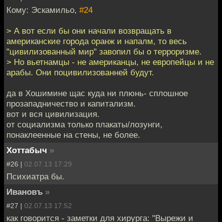
Кому: Эскамильо,
#24
> А вот если бы они начали возвращать в
американские города оранж и напалм, то весь
"цивилизованный мир" завопил бы о терроризме.
> Но вьетнамцы - не американцы, не европейцы и не
арабы. Они поцивилизованней будут.
да в Хошимине щас куда ни плюнь- сплошное
прозападничество и капитализм.
вот и вся цивилизация.
от социализма только плакаты/лозунги,
понаклеенные на стены, не более.
Хоттабыч
»
#26 |
02.07.13 17:29
Психиатра бы.
Ивановъ
»
#27 |
02.07.13 17:52
как говорится - заметки для хирурга: "Вырежи и