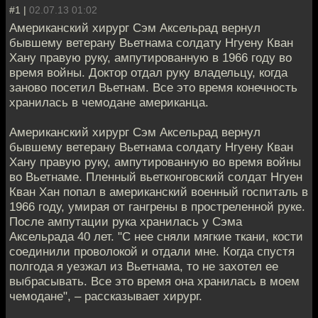
#1 |
02.07.13 01:02
Американский хирург Сэм Аксельрад вернул
бывшему ветерану Вьетнама солдату Нгуену Кван
Хану правую руку, ампутированную в 1966 году во
время войны. Доктор отдал руку владельцу, когда
заново посетил Вьетнам. Все это время конечность
хранилась в чемодане американца.
Американский хирург Сэм Аксельрад вернул
бывшему ветерану Вьетнама солдату Нгуену Кван
Хану правую руку, ампутированную во время войны
во Вьетнаме. Пленный вьетконговский солдат Нгуен
Кван Хан попал в американский военный госпиталь в
1966 году, умирая от гангрены в простреленной руке.
После ампутации рука хранилась у Сэма
Аксельрада 40 лет. "С нее сняли мягкие ткани, кости
соединили проволокой и отдали мне. Когда спустя
полгода я уезжал из Вьетнама, то не захотел ее
выбрасывать. Все это время она хранилась в моем
чемодане", – рассказывает хирург.