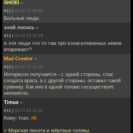
SHOEI
»
#12 |
02.07.13 09:56
Больные люди.
злой лосось
»
#13 |
02.07.13 10:29
и эти люди что то там про изнасилованных немок
впаривают?
Mad Creator
»
#14 |
02.07.13 11:26
Интересно получается - с одной стороны, спас
солдата врага, а с другой стороны, оставил такой
сувенир. Как оно в одной голове сосуществует,
непонятно.
Timus
»
#15 |
02.07.13 11:32
Кому: Ivan,
#6
> Морская пехота и мёртвые головы.