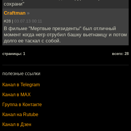
сохрани"
Craftman
»
#28 |
03.07.13 00:11
В фильме "Мертвые президенты" был отличный
момент когда негр отрубил башку вьетнамцу и потом
долго ее таскал с собой.
cтраницы: 1
всего: 28
полезные ссылки
Канал в Telegram
Канал в MAX
Группа в Контакте
Канал на Rutube
Канал в Дзен