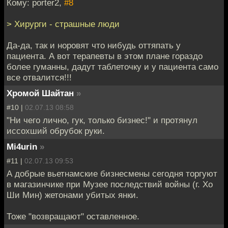
Кому: porter2,
#8
> Хирурги - страшные люди
Да-да, так и норовят что нибудь оттяпать у
пациента. А вот терапевты в этом плане гораздо
более гуманны, дадут таблеточку и у пациента само
все отвалится!!!
Хромой Шайтан
»
#10 |
02.07.13 08:58
"Ни чего лично, гук, только бизнес!" и протянул
иссохший обрубок руки.
Mi4urin
»
#11 |
02.07.13 09:53
А добрые вьетнамские бизнесмены сегодня торгуют
в магазинчике при Музее последствий войны (г. Хо
Ши Мин) жетонами убитых янки.
Тоже "возвращают" оставленное.