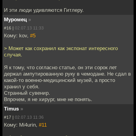
И эти люди удивляются Гитлеру.
Муромец
»
#16 |
02.07.13 11:33
Кому: kov,
#5
> Может как сохранил как экспонат интересного
случая.
Я к тому, что согласно статье, он эти сорок лет
держал ампутированную руку в чемодане. Не сдал в
какой-то военно-медицинский музей, а просто
хранил у себя.
Странный сувенир.
Впрочем, я не хирург, мне не понять.
Timus
»
#17 |
02.07.13 11:36
Кому: Mi4urin,
#11