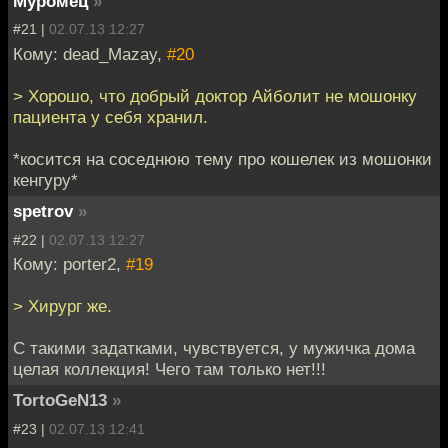
Муромец
»
#21 |
02.07.13 12:27
Кому: dead_Mazay,
#20
> Хорошо, что добрый доктор Айболит не мошонку
пациента у себя хранил.
*косится на соседнюю тему про кошелек из мошонки
кенгуру*
spetrov
»
#22 |
02.07.13 12:27
Кому: porter2,
#19
> Хирург же.
С такими задатками, чувствуется, у мужичка дома
целая коллекция! Чего там только нет!!!
TortoGeN13
»
#23 |
02.07.13 12:41