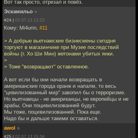
Вот так просто, отрезал и повёз.
Эскамильо
»
#24 |
02.07.13 13:22
Кому: Mi4urin,
#11
> А добрые вьетнамские бизнесмены сегодня
торгуют в магазинчике при Музее последствий
войны (г. Хо Ши Мин) жетонами убитых янки.
>
> Тоже "возвращают" оставленное.
А вот если бы они начали возвращать в
американские города оранж и напалм, то весь
"цивилизованный мир" завопил бы о терроризме.
Но вьетнамцы - не американцы, не европейцы и не
арабы. Они поцивилизованней будут.
Мы тоже, поцивилизованней. Пока еще.
Надо бы и дальше такими оставаться.
awol
»
#25 |
02.07.13 15:34