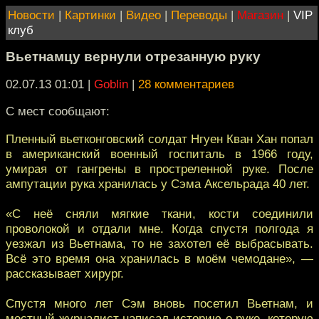
Новости
|
Картинки
|
Видео
|
Переводы
|
Магазин
|
VIP
клуб
Вьетнамцу вернули отрезанную руку
02.07.13 01:01
|
Goblin
|
28 комментариев
С мест сообщают:
Пленный вьетконговский солдат Нгуен Кван Хан попал
в американский военный госпиталь в 1966 году,
умирая от гангрены в простреленной руке. После
ампутации рука хранилась у Сэма Аксельрада 40 лет.
«С неё сняли мягкие ткани, кости соединили
проволокой и отдали мне. Когда спустя полгода я
уезжал из Вьетнама, то не захотел её выбрасывать.
Всё это время она хранилась в моём чемодане», —
рассказывает хирург.
Спустя много лет Сэм вновь посетил Вьетнам, и
местный журналист написал историю о руке, которую