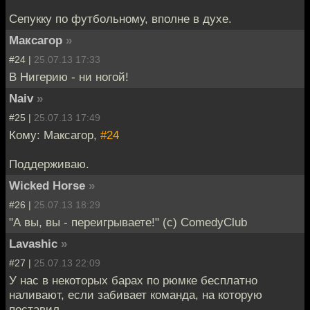
Сепукку по футбольному, вполне в духе.
Максагор
»
#24 |
25.07.13 17:33
В Нигерию - ни ногой!
Naiv
»
#25 |
25.07.13 17:49
Кому: Максагор,
#24
Поддерживаю.
Wicked Horse
»
#26 |
25.07.13 18:29
"А вы, вы - переигрываете!" (с) ComedyClub
Lavashic
»
#27 |
25.07.13 22:09
У нас в некоторых барах по рюмке бесплатно
наливают, если забивает команда, на которую
поставил.