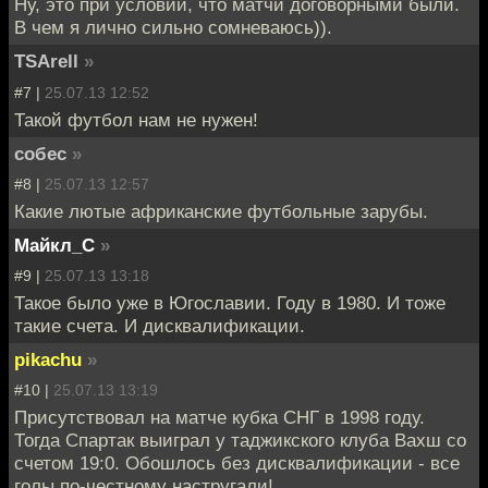
Ну, это при условии, что матчи договорными были.
В чем я лично сильно сомневаюсь)).
TSArell
»
#7 |
25.07.13 12:52
Такой футбол нам не нужен!
собес
»
#8 |
25.07.13 12:57
Какие лютые африканские футбольные зарубы.
Майкл_С
»
#9 |
25.07.13 13:18
Такое было уже в Югославии. Году в 1980. И тоже
такие счета. И дисквалификации.
pikachu
»
#10 |
25.07.13 13:19
Присутствовал на матче кубка СНГ в 1998 году.
Тогда Спартак выиграл у таджикского клуба Вахш со
счетом 19:0. Обошлось без дисквалификации - все
голы по-честному настругали!