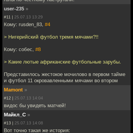
user-235
»
#11 |
25.07.13 13:29
Кому: rusden_83,
#4
> Нигерийский футбол тремя мячами?!!
Кому: собес,
#8
> Какие лютые африканские футбольные зарубы.
Представилось жестокое мочилово в первом тайме
и футбол 11 окровавленными мячами во втором
Mamont
»
#12 |
25.07.13 14:04
видос бы увидеть матчей!
Майкл_С
»
#13 |
25.07.13 14:08
Вот точно такая же история: