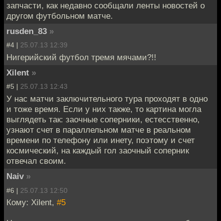
запчасти, как недавно сообщали ленты новостей о
другом футбольном матче.
rusden_83
»
#4 |
25.07.13 12:39
Нигерийский футбол тремя мячами?!!
Xilent
»
#5 |
25.07.13 12:43
У нас матчи заключительного тура проходят в одно
и тоже время. Если у них также, то картина могла
выглядеть так: заочные соперники, естесственно,
узнают счет в параллельном матче в реальном
времени по телефону или инету, поэтому и счет
космический, на каждый гол заочный соперник
отвечал своим.
Naiv
»
#6 |
25.07.13 12:50
Кому: Xilent,
#5