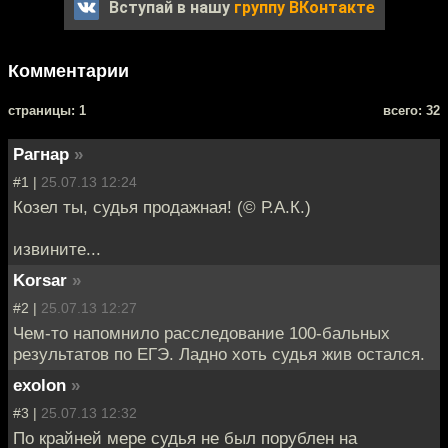
Вступай в нашу
группу ВКонтакте
Комментарии
cтраницы: 1
всего: 32
Рагнар
»
#1 |
25.07.13 12:24
Козел ты, судья продажная! (© Р.А.К.)
извините...
Korsar
»
#2 |
25.07.13 12:27
Чем-то напомнило расследование 100-бальных
результатов по ЕГЭ. Ладно хоть судья жив остался.
exolon
»
#3 |
25.07.13 12:32
По крайней мере судья не был порублен на