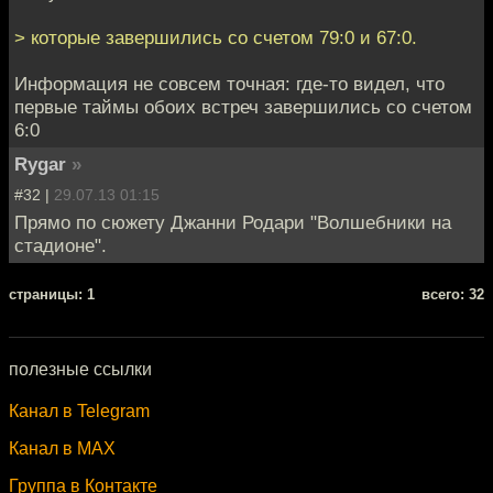
> которые завершились со счетом 79:0 и 67:0.
Информация не совсем точная: где-то видел, что
первые таймы обоих встреч завершились со счетом
6:0
Rygar
»
#32 |
29.07.13 01:15
Прямо по сюжету Джанни Родари "Волшебники на
стадионе".
cтраницы: 1
всего: 32
полезные ссылки
Канал в Telegram
Канал в MAX
Группа в Контакте