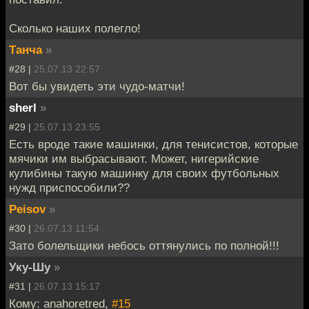
Сколько наших полегло!
Танча
»
#28 |
25.07.13 22:57
Вот бы увидеть эти чудо-матчи!
sherl
»
#29 |
25.07.13 23:55
Есть вроде такие машинки, для тенисистов, которые
мячики им выбрасывают. Может, нигерийские
кулибины такую машинку для своих футбольных
нужд приспособили??
Peisov
»
#30 |
26.07.13 11:54
Зато болельщики небось оттянулись по полной!!!
Уку-Шу
»
#31 |
26.07.13 15:17
Кому: anahoretred,
#15