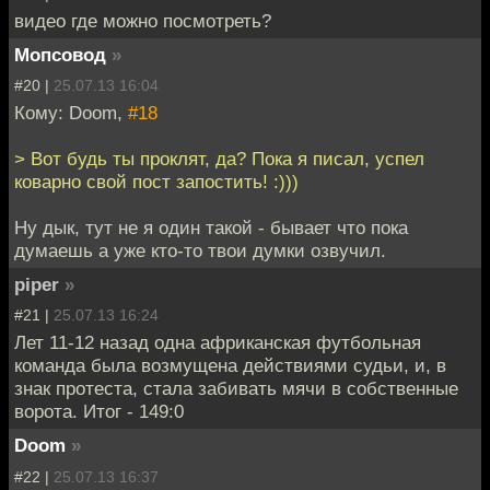
видео где можно посмотреть?
Мопсовод
»
#20 |
25.07.13 16:04
Кому: Doom,
#18
> Вот будь ты проклят, да? Пока я писал, успел
коварно свой пост запостить! :)))
Ну дык, тут не я один такой - бывает что пока
думаешь а уже кто-то твои думки озвучил.
piper
»
#21 |
25.07.13 16:24
Лет 11-12 назад одна африканская футбольная
команда была возмущена действиями судьи, и, в
знак протеста, стала забивать мячи в собственные
ворота. Итог - 149:0
Doom
»
#22 |
25.07.13 16:37