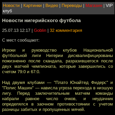
Новости
|
Картинки
|
Видео
|
Переводы
|
Магазин
|
VIP
клуб
Новости нигерийского футбола
25.07.13 12:17
|
Goblin
|
32 комментария
С мест сообщают:
Игроки и руководство клубов Национальной
футбольной лиги Нигерии дисквалифицированы
пожизненно после скандала, разразившегося после
двух матчей чемпионата, которые завершились со
счетом 79:0 и 67:0.
Над двумя клубами — "Плато Юнайтед Фидерс" и
"Полис Машин" — нависла угроза перехода в низшую
лигу. Перед заключительным матчем команды
набрали равное число очков, и неудачник
определялся в заочном противостоянии с учетом
разницы забитых и пропущенных мячей.