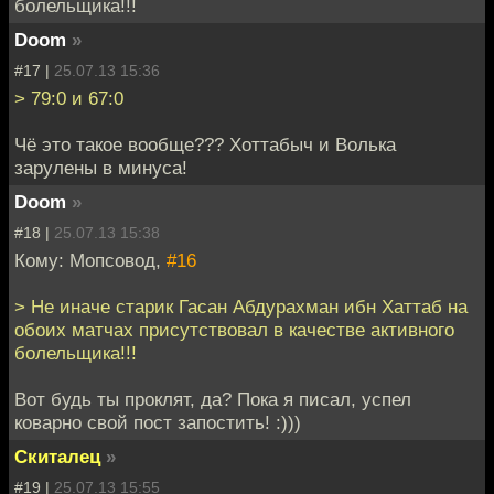
болельщика!!!
Doom
»
#17 |
25.07.13 15:36
> 79:0 и 67:0
Чё это такое вообще??? Хоттабыч и Волька
зарулены в минуса!
Doom
»
#18 |
25.07.13 15:38
Кому: Мопсовод,
#16
> Не иначе старик Гасан Абдурахман ибн Хаттаб на
обоих матчах присутствовал в качестве активного
болельщика!!!
Вот будь ты проклят, да? Пока я писал, успел
коварно свой пост запостить! :)))
Скиталец
»
#19 |
25.07.13 15:55