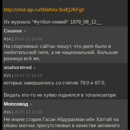
http://shot.qip.ru/00dAVu-3xdQJKFgt/
Из журнала "Футбол-хоккей" 1979_08_12__
Сманик
»
#14 |
25.07.13 15:04
На спортивных сайтах пишут, что дело было в
любительской лиге, а не национальной. Большая
разница всё же.
anahoretred
»
#15 |
25.07.13 15:13
которые завершились со счетом 79:0 и 67:0.
Видать кто-то не хуёво поднялся в тотализаторе
Мопсовод
»
#16 |
25.07.13 15:35
Не иначе старик Гасан Абдурахман ибн Хаттаб на
обоих матчах присутствовал в качестве активного