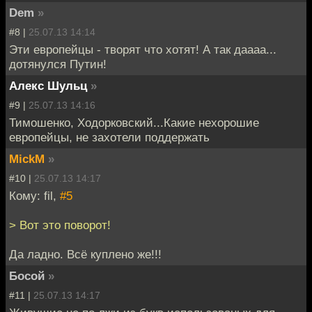
Dem
»
#8 |
25.07.13 14:14
Эти европейцы - творят что хотят! А так даааа...
дотянулся Путин!
Алекс Шульц
»
#9 |
25.07.13 14:16
Тимошенко, Ходорковский...Какие нехорошие
европейцы, не захотели поддержать
MickM
»
#10 |
25.07.13 14:17
Кому: fil,
#5
> Вот это поворот!
Да ладно. Всё куплено же!!!
Босой
»
#11 |
25.07.13 14:17