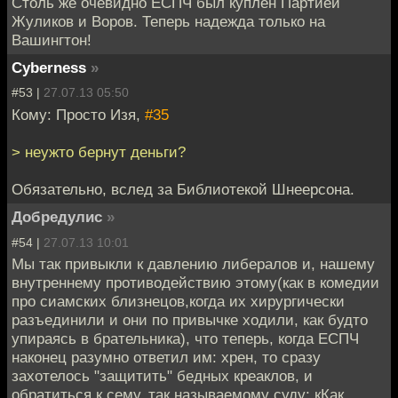
Столь же очевидно ЕСПЧ был куплен Партией
Жуликов и Воров. Теперь надежда только на
Вашингтон!
Cyberness
»
#53 |
27.07.13 05:50
Кому: Просто Изя,
#35
> неужто бернут деньги?
Обязательно, вслед за Библиотекой Шнеерсона.
Добредулис
»
#54 |
27.07.13 10:01
Мы так привыкли к давлению либералов и, нашему
внутреннему противодействию этому(как в комедии
про сиамских близнецов,когда их хирургически
разъединили и они по привычке ходили, как будто
упираясь в брательника), что теперь, когда ЕСПЧ
наконец разумно ответил им: хрен, то сразу
захотелось "защитить" бедных креаклов, и
обратиться к сему, так называемому суду: кКак