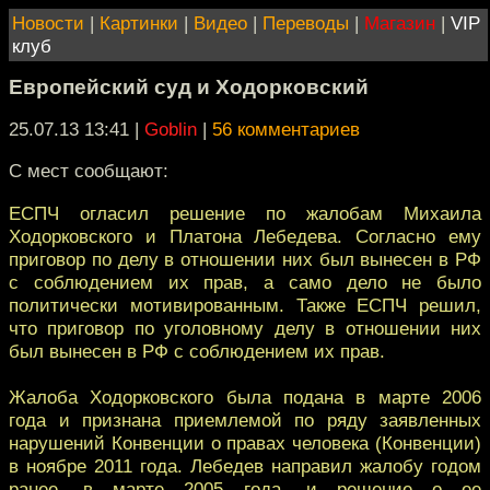
Новости
|
Картинки
|
Видео
|
Переводы
|
Магазин
|
VIP
клуб
Европейский суд и Ходорковский
25.07.13 13:41
|
Goblin
|
56 комментариев
С мест сообщают:
ЕСПЧ огласил решение по жалобам Михаила
Ходорковского и Платона Лебедева. Согласно ему
приговор по делу в отношении них был вынесен в РФ
с соблюдением их прав, а само дело не было
политически мотивированным. Также ЕСПЧ решил,
что приговор по уголовному делу в отношении них
был вынесен в РФ с соблюдением их прав.
Жалоба Ходорковского была подана в марте 2006
года и признана приемлемой по ряду заявленных
нарушений Конвенции о правах человека (Конвенции)
в ноябре 2011 года. Лебедев направил жалобу годом
ранее, в марте 2005 года, и решение о ее