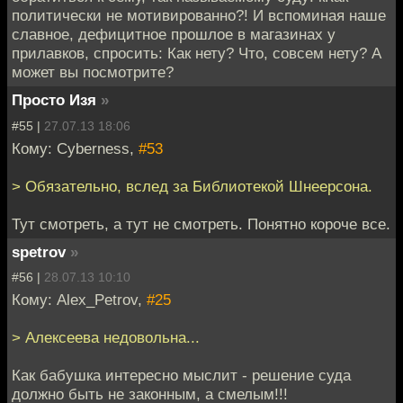
политически не мотивированно?! И вспоминая наше
славное, дефицитное прошлое в магазинах у
прилавков, спросить: Как нету? Что, совсем нету? А
может вы посмотрите?
Просто Изя
»
#55 |
27.07.13 18:06
Кому: Cyberness,
#53
> Обязательно, вслед за Библиотекой Шнеерсона.
Тут смотреть, а тут не смотреть. Понятно короче все.
spetrov
»
#56 |
28.07.13 10:10
Кому: Alex_Petrov,
#25
> Алексеева недовольна...
Как бабушка интересно мыслит - решение суда
должно быть не законным, а смелым!!!