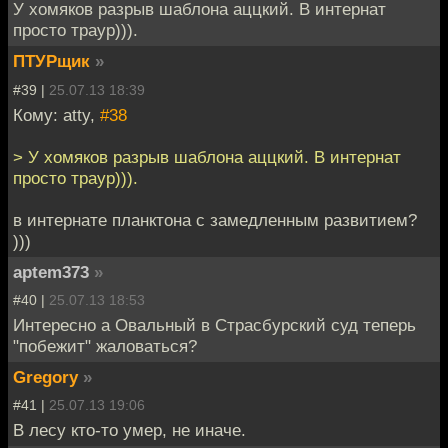
У хомяков разрыв шаблона аццкий. В интернат
просто траур))).
ПТУРщик
»
#39 |
25.07.13 18:39
Кому: atty,
#38
> У хомяков разрыв шаблона аццкий. В интернат
просто траур))).
в интернате планктона с замедленным развитием?
)))
aptem373
»
#40 |
25.07.13 18:53
Интересно а Овальный в Страсбурский суд теперь
"побежит" жаловаться?
Gregory
»
#41 |
25.07.13 19:06
В лесу кто-то умер, не иначе.