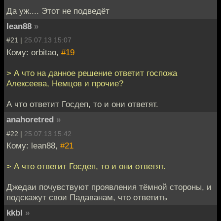
Да уж.... Этот не подведёт
lean88
»
#21 |
25.07.13 15:07
Кому: orbitao,
#19
> А что на данное решение ответит госпожа
Алексеева, Немцов и прочие?
А что ответит Госдеп, то и они ответят.
anahoretred
»
#22 |
25.07.13 15:42
Кому: lean88,
#21
> А что ответит Госдеп, то и они ответят.
Джедаи почувствуют проявления тёмной стороны, и
подскажут свои Падаванам, что ответить
kkbl
»