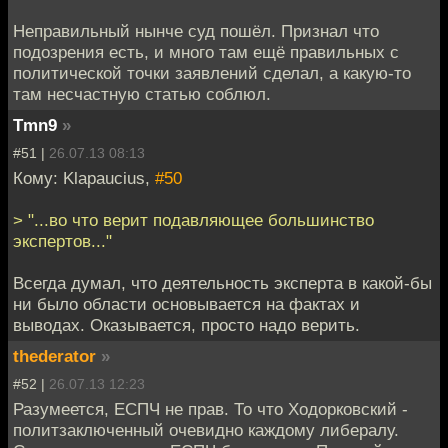
Неправильный нынче суд пошёл. Признал что
подозрения есть, и много там ещё правильных с
политической точки заявлений сделал, а какую-то
там несчастную статью соблюл.
Tmn9
»
#51 |
26.07.13 08:13
Кому: Klapaucius,
#50
> "...во что верит подавляющее большинство
экспертов..."
Всегда думал, что деятельность эксперта в какой-бы
ни было области основывается на фактах и
выводах. Оказывается, просто надо верить.
thederator
»
#52 |
26.07.13 12:23
Разумеется, ЕСПЧ не прав. То что Ходорковский -
политзаключенный очевидно каждому либералу.