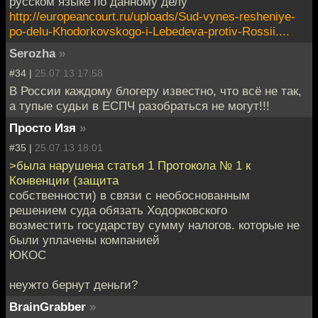
русском языке по данному делу
http://europeancourt.ru/uploads/Sud-vynes-resheniye-
po-delu-Khodorkovskogo-i-Lebedeva-protiv-Rossii....
Serozha
»
#34 |
25.07.13 17:58
В России каждому блогеру известно, что всё не так,
а тупые судьи в ЕСПЧ разобраться не могут!!!
Просто Изя
»
#35 |
25.07.13 18:01
>была нарушена статья 1 Протокола № 1 к
Конвенции (защита
собственности) в связи с необоснованным
решением суда обязать Ходорковского
возместить государству сумму налогов. которые не
были уплачены компанией
ЮКОС
неужто бернут деньги?
BrainGrabber
»