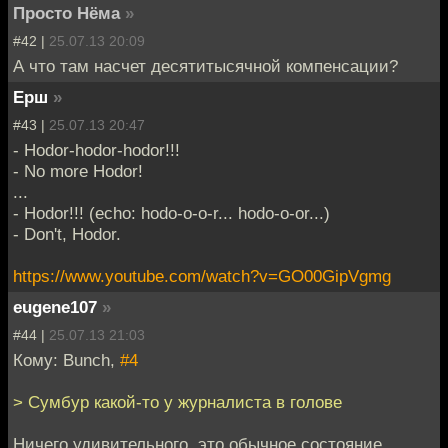
Просто Нёма
»
#42 |
25.07.13 20:09
А что там насчет десятитысячной компенсации?
Ерш
»
#43 |
25.07.13 20:47
- Hodor-hodor-hodor!!!
- No more Hodor!
...
- Hodor!!! (echo: hodo-o-o-r... hodo-o-or...)
- Don't, Hodor.
https://www.youtube.com/watch?v=GO00GipVgmg
eugene107
»
#44 |
25.07.13 21:03
Кому: Bunch,
#4
> Сумбур какой-то у журналиста в голове
Ничего удивительного, это обычное состояние