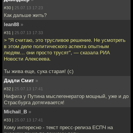
#30 |
25.07.13 17:23
Как дальше жить?
lean88
»
#31 |
25.07.13 17:33
> "Я считаю, это трусливое решение. Не усмотреть
в этом деле политического аспекта опытным
людям… они просто трусят", — сказала РИА
Новости Алексеева.
Ты жива еще, сука старая! (с)
Дадли Смит
»
#32 |
25.07.13 17:41
Нифига у Путина мыслегенератор мощный, уже и до
Страсбурга дотягивается!
Michail_B
»
#33 |
25.07.13 17:41
Кому интересно - текст пресс-релиза ЕСПЧ на