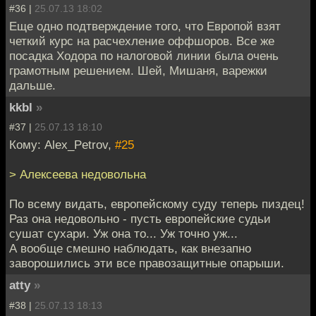
#36 |
25.07.13 18:02
Еще одно подтверждение того, что Европой взят
четкий курс на расчехление оффшоров. Все же
посадка Ходора по налоговой линии была очень
грамотным решением. Шей, Мишаня, варежки
дальше.
kkbl
»
#37 |
25.07.13 18:10
Кому: Alex_Petrov,
#25
> Алексеева недовольна
По всему видать, европейскому суду теперь пиздец!
Раз она недовольно - пусть европейские судьи
сушат сухари. Уж она то... Уж точно уж...
А вообще смешно наблюдать, как внезапно
заворошились эти все правозащитные опарыши.
atty
»
#38 |
25.07.13 18:13