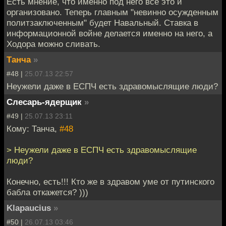
Есть мнение, что именно под него все это и
организовано. Теперь главным "невинно осужденным
политзаключенным" будет Навальный. Ставка в
информационной войне делается именно на него, а
Ходора можно сливать.
Танча
»
#48 |
25.07.13 22:57
Неужели даже в ЕСПЧ есть здравомыслящие люди?
Слесарь-ядерщик
»
#49 |
25.07.13 23:11
Кому: Танча,
#48
> Неужели даже в ЕСПЧ есть здравомыслящие
люди?
Конечно, есть!!! Кто же в здравом уме от путинского
бабла откажется? )))
Klapaucius
»
#50 |
26.07.13 03:46