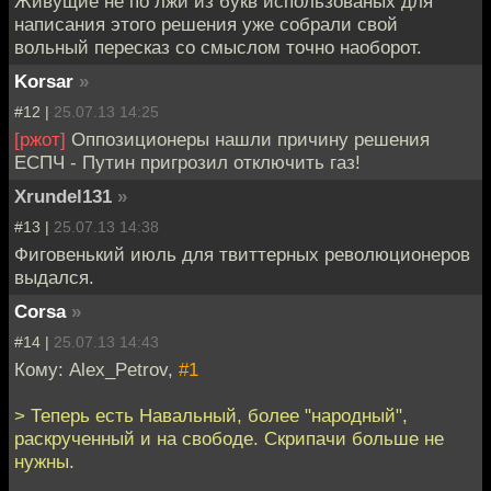
Живущие не по лжи из букв использованых для
написания этого решения уже собрали свой
вольный пересказ со смыслом точно наоборот.
Korsar
»
#12 |
25.07.13 14:25
[ржот]
Оппозиционеры нашли причину решения
ЕСПЧ - Путин пригрозил отключить газ!
Xrundel131
»
#13 |
25.07.13 14:38
Фиговенький июль для твиттерных революционеров
выдался.
Corsa
»
#14 |
25.07.13 14:43
Кому: Alex_Petrov,
#1
> Теперь есть Навальный, более "народный",
раскрученный и на свободе. Скрипачи больше не
нужны.