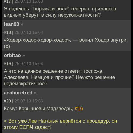
#17 |
25.07.13 15:03
Я надеюсь "Тюрьма и воля" теперь с прилавков
видных уберут, в силу нерукопжатности?
lean88
»
#18 |
25.07.13 15:04
«Ходор-ходор-ходор-ходор», — вопил Ходор внутри.
(с)
orbitao
»
#19 |
25.07.13 15:04
А что на данное решение ответит госпожа
Алексеева, Немцов и прочие? Неужто решение
недемократичное?
anahoretred
»
#20 |
25.07.13 15:06
Кому: Карычневы Мядзведзь,
#16
> Вот ужо Лев Натаныч вернётся с процедур, он
этому ЕСПЧ задаст!