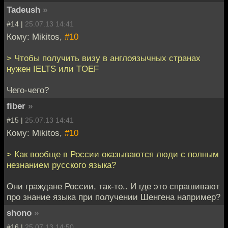
Tadeush
»
#14 |
25.07.13 14:41
Кому: Mikitos,
#10
> Чтобы получить визу в англоязычных странах
нужен IELTS или TOEF
Чего-чего?
fiber
»
#15 |
25.07.13 14:41
Кому: Mikitos,
#10
> Как вообще в России оказываются люди с полным
незнанием русского языка?
Они граждане России, так-то.. И где это спрашивают
про знание языка при получении Шенгена например?
shono
»
#16 |
25.07.13 14:50