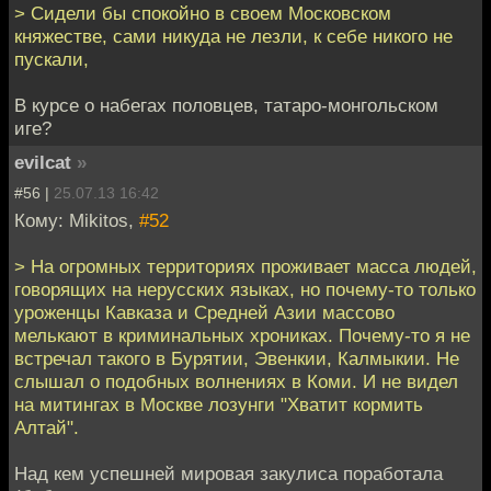
> Сидели бы спокойно в своем Московском
княжестве, сами никуда не лезли, к себе никого не
пускали,
В курсе о набегах половцев, татаро-монгольском
иге?
evilcat
»
#56 |
25.07.13 16:42
Кому: Mikitos,
#52
> На огромных территориях проживает масса людей,
говорящих на нерусских языках, но почему-то только
уроженцы Кавказа и Средней Азии массово
мелькают в криминальных хрониках. Почему-то я не
встречал такого в Бурятии, Эвенкии, Калмыкии. Не
слышал о подобных волнениях в Коми. И не видел
на митингах в Москве лозунги "Хватит кормить
Алтай".
Над кем успешней мировая закулиса поработала