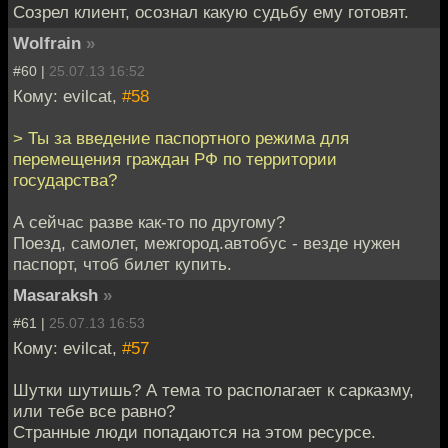
Созрел клиент, осознал какую судьбу ему готовят.
Wolfrain
»
#60 |
25.07.13 16:52
Кому: evilcat,
#58
> Ты за введение паспортного режима для
перемещения граждан РФ по территории
государства?
А сейчас разве как-то по другому?
Поезд, самолет, межгород.автобус - везде нужен
паспорт, чтоб билет купить.
Masaraksh
»
#61 |
25.07.13 16:53
Кому: evilcat,
#57
Шутки шутишь? А тема то располагает к сарказму,
или тебе все равно?
Странные люди попадаются на этом ресурсе.