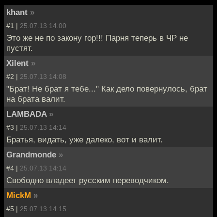
khant
»
#1 |
25.07.13 14:00
Это же не по закону гор!!! Парня теперь в ЧР не
пустят.
Xilent
»
#2 |
25.07.13 14:08
"Брат! Не брат я тебе..." Как дело повернулось, брат
на брата валит.
LAMBADA
»
#3 |
25.07.13 14:14
Братья, видать, уже далеко, вот и валит.
Grandmonde
»
#4 |
25.07.13 14:14
Свободно владеет русским переводчиком.
MickM
»
#5 |
25.07.13 14:15