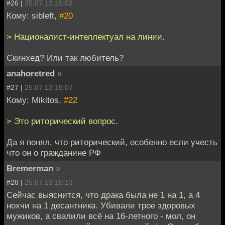
#26 |
25.07.13 15:03
Кому: sibleft,
#20
> Националист-интеллектуал на линии.
Скинхед? Или так любитель?
anahoretred
»
#27 |
25.07.13 15:07
Кому: Mikitos,
#22
> Это риторический вопрос.
Да я понял, что риторический, особенно если учесть
что он о гражданине РФ
Bremerman
»
#28 |
25.07.13 15:13
Сейчас выяснится, что драка была не 1 на 1, а 4
нохчи на 1 десантника. Убивали трое здоровых
мужиков, а свалили всё на 16-летного - мол, он