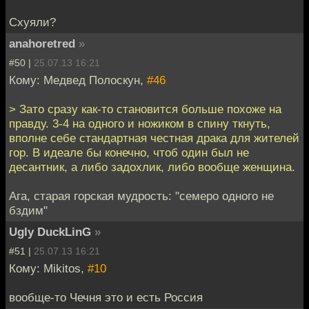
Схуяли?
anahoretred
»
#50 |
25.07.13 16:21
Кому: Медвед Полоскун,
#46
> Зато сразу как-то становится больше похоже на
правду. 3-4 на одного и ножиком в спину ткнуть,
вполне себе стандартная честная драка для жителей
гор. В идеале бы конечно, чтоб один был не
десантник, а либо задохлик, либо вообще женщина.
Ага, старая горская мудрость: "семеро одного не
бздим"
Ugly DuckLinG
»
#51 |
25.07.13 16:21
Кому: Mikitos,
#10
вообще-то Чечня это и есть Россия