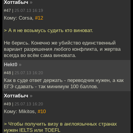
Хоттабыч
»
#47 |
25.07.13 16:19
Кому: Corsa,
#12
> А я не возьмусь судить кто виноват.
Не берись. Конечно же убийство единственный
вариант разрешения любого конфликта, и жертва
всегда во всём сама виновата.
Hekt0
»
#48 |
25.07.13 16:20
Как в суде ответ держать - переводчик нужен, а как
ЕГЭ сдавать - так минимум 100 баллов.
Хоттабыч
»
#49 |
25.07.13 16:20
Кому: Mikitos,
#10
> Чтобы получить визу в англоязычных странах
нужен IELTS или TOEFL