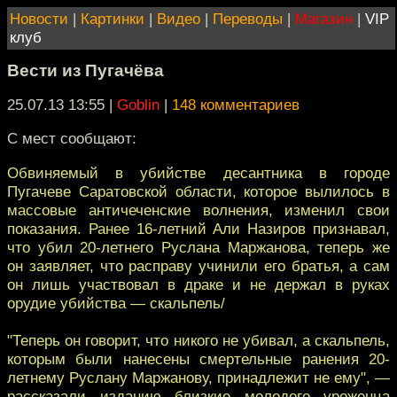
Новости
|
Картинки
|
Видео
|
Переводы
|
Магазин
|
VIP
клуб
Вести из Пугачёва
25.07.13 13:55
|
Goblin
|
148 комментариев
С мест сообщают:
Обвиняемый в убийстве десантника в городе
Пугачеве Саратовской области, которое вылилось в
массовые античеченские волнения, изменил свои
показания. Ранее 16-летний Али Назиров признавал,
что убил 20-летнего Руслана Маржанова, теперь же
он заявляет, что расправу учинили его братья, а сам
он лишь участвовал в драке и не держал в руках
орудие убийства — скальпель/
"Теперь он говорит, что никого не убивал, а скальпель,
которым были нанесены смертельные ранения 20-
летнему Руслану Маржанову, принадлежит не ему", —
рассказали изданию близкие молодого уроженца