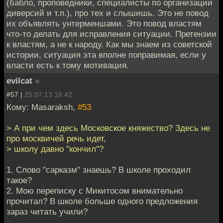
(бабло, проповедники, специалисты по организации
диверсий и т.п.), про тех и слышишь. Это не повод
их объявлять унтерменшами. Это повод властям
что-то делать для исправления ситуации. Претензии
к властям, а не к народу. Как мы знаем из советской
истории, ситуация эта вполне поправимая, если у
власти есть к тому мотивация.
evilcat
»
#57 |
25.07.13 16:42
Кому: Masaraksh,
#53
> А при чем здесь Московское княжество? Здесь не
про москвичей речь идет,
> школу давно "кончил"?
1. Слово "сарказм" знаешь? В школе проходил
такое?
2. Мою переписку с Микитосом внимательно
прочитал? В школе больше одного предложения
зараз читать учили?