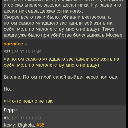
и со скальпелем, заколол десантника. Ну, разве что
десантник едва держался на ногах.
Скорее всего так и было, убивали вчетвером, а
потом самого младшего заставили всё взять на
себя, мол, по малолетству много не дадут. Такое
вроде уже было при убийстве болельшика в Москве.
sorvalec
»
#37 |
25.07.13 15:49
>а потом самого младшего заставили всё взять на
себя, мол, по малолетству много не дадут
Вполне. Потом тихой сапой выйдет через полгода.
Но...
>Что-то пошло не так.
Герр
»
#38 |
25.07.13 15:51
Кому: Bigkola,
#35