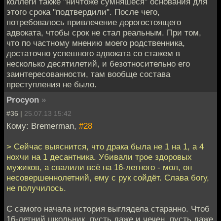
коллеги также "ничтоже сумняшеся" основания для
этого срока "подтвердили". После чего,
потребовалось привлечение дорогостоящего
адвоката, чтобы срок не стал реальным. При том,
что по частному мнению моего родственника,
достаточно успешного адвоката со стажем в
несколько десятилетий, и безотносительно его
заинтересованности, там вообще состава
преступления не было.
Procyon
»
#36 |
25.07.13 15:42
Кому: Bremerman,
#28
> Сейчас выяснится, что драка была не 1 на 1, а 4
нохчи на 1 десантника. Убивали трое здоровых
мужиков, а свалили всё на 16-летного - мол, он
несовершеннолетний, ему с рук сойдёт. Слава богу,
не получилось.
С самого начала история выглядела старанно. Чтоб
16-летний школьник, пусть даже и чечен, пусть даже