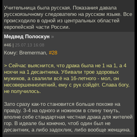
Учительница была русская. Показания давала
русскоязычному следователю на русском языке. Все
происходило в одной из центральных областей
европейской части России.
Медвед Полоскун
»
#46 |
25.07.13 16:08
Кому: Bremerman,
#28
> Сейчас выяснится, что драка была не 1 на 1, а 4
нохчи на 1 десантника. Убивали трое здоровых
мужиков, а свалили всё на 16-летного - мол, он
несовершеннолетний, ему с рук сойдёт. Слава богу,
не получилось.
Зато сразу как-то становится больше похоже на
правду. 3-4 на одного и ножиком в спину ткнуть,
вполне себе стандартная честная драка для жителей
гор. В идеале бы конечно, чтоб один был не
десантник, а либо задохлик, либо вообще женщина.