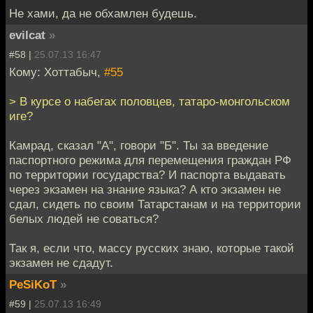
Не хами, да не обхамлен будешь.
evilcat
»
#58 |
25.07.13 16:47
Кому: Хоттабыч,
#55
> В курсе о набегах половцев, татаро-монгольском
иге?
Камрад, сказал "А", говори "Б". Ты за введение
паспортного режима для перемещения граждан РФ
по территории государства? И паспорта выдавать
через экзамен на знание языка? А кто экзамен не
сдал, сидеть по своим Татарстанам и на территории
белых людей не соваться?
Так я, если что, массу русских знаю, которые такой
экзамен не сдадут.
PeSiKoT
»
#59 |
25.07.13 16:49