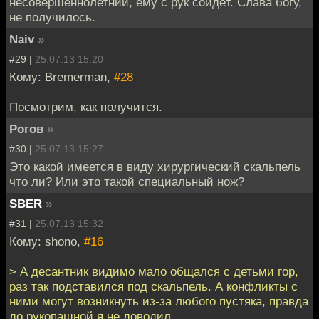
несовершеннолетний, ему с рук сойдёт. Слава богу,
не получилось.
Naiv
»
#29 |
25.07.13 15:20
Кому: Bremerman,
#28
Посмотрим, как получится.
Рогов
»
#30 |
25.07.13 15:27
Это какой имеется в виду хирургический скальпель
что ли? Или это такой специальный нож?
SBER
»
#31 |
25.07.13 15:32
Кому: shono,
#16
> А десантник видимо мало общался с детьми гор,
раз так подставился под скальпель. А конфликты с
ними могут возникнуть из-за любого пустяка, правда
до рукопашной я не доводил.