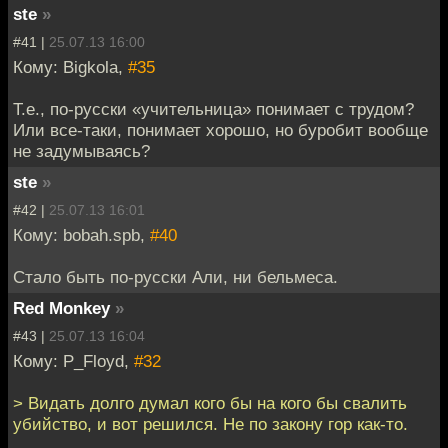
ste
»
#41 |
25.07.13 16:00
Кому: Bigkola,
#35
Т.е., по-русски «учительница» понимает с трудом?
Или все-таки, понимает хорошо, но буробит вообще
не задумываясь?
ste
»
#42 |
25.07.13 16:01
Кому: bobah.spb,
#40
Стало быть по-русски Али, ни бельмеса.
Red Monkey
»
#43 |
25.07.13 16:04
Кому: P_Floyd,
#32
> Видать долго думал кого бы на кого бы свалить
убийство, и вот решился. Не по закону гор как-то.