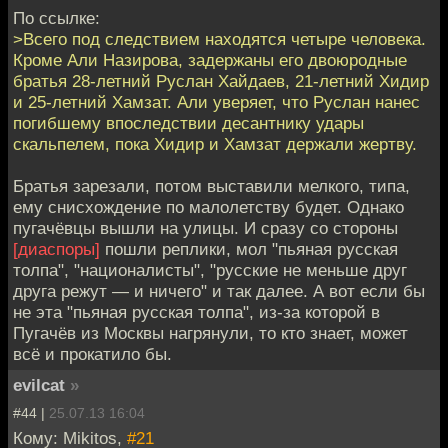
По ссылке:
>Всего под следствием находятся четыре человека.
Кроме Али Назирова, задержаны его двоюродные
братья 28-летний Руслан Хайдаев, 21-летний Хидир
и 25-летний Хамзат. Али уверяет, что Руслан нанес
погибшему впоследствии десантнику удары
скальпелем, пока Хидир и Хамзат держали жертву.
Братья зарезали, потом выставили мелкого, типа,
ему снисхождение по малолетству будет. Однако
пугачёвцы вышли на улицы. И сразу со стороны
[диаспоры]
пошли реплики, мол "пьяная русская
толпа", "националисты", "русские не меньше друг
друга режут — и ничего" и так далее. А вот если бы
не эта "пьяная русская толпа", из-за которой в
Пугачёв из Москвы нагрянули, то кто знает, может
всё и прокатило бы.
evilcat
»
#44 |
25.07.13 16:04
Кому: Mikitos,
#21