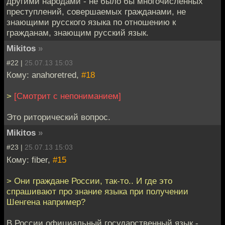
другими народами - не было бы многочисленных
преступлений, совершаемых гражданами, не
знающими русского языка по отношению к
гражданам, знающим русский язык.
Mikitos
»
#22 |
25.07.13 15:03
Кому: anahoretred,
#18
>
[Смотрит с непониманием]
Это риторический вопрос.
Mikitos
»
#23 |
25.07.13 15:03
Кому: fiber,
#15
> Они граждане России, так-то.. И где это
спрашивают про знание языка при получении
Шенгена например?
В России официальный государственный язык -