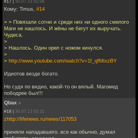
#17 |
30.07.13 02:06
Кому: Timus,
#14
> > Повязали сотни и среди них ни одного смелого
Маги не нашлось. И жёны не бегут их выручать.
Чудеса.
>
> Нашлось. Один орел с ножом кинулся.
>
>
http://www.youtube.com/watch?v=1f_qfMixzBY
Идиотов везде богато.
Но судя по видио, какой-то он вялый. Магомед
пободрее был!!!
Qbax
»
#18 |
30.07.13 02:11
zhttp://lifenews.ru/news/117053
приняли нападавшего. все как обычно, думал