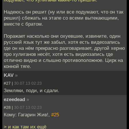
Надеюсь он решит (ну или все подумают, что он так
решил) сбежать на этапе со всеми вытекающими,
вместе с братом.
Поражает насколько они охуевшие, извините, один
русский язык тут же забыл, хотя есть видеозапись
где он на нём прекрасно разговаривает, другой херню
про хулиганов несёт, хотя есть видеозапись где
отлично видно и слышно противоположное. Цирк на
конной тяге.
KAV
»
#27 |
30.07.13 02:23
Земляки, поди, и сдали.
ezeedead
»
#28 |
30.07.13 02:23
Кому: Гагарин Жив!,
#25
> и как там их ещё