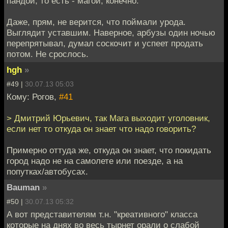
пандой, то есть - магой, конечно.
Даже, прям, не верится, что поймали урода.
Выглядит уставшим. Наверное, арбузы один ночью
перепрятывал, думал соскочит и успеет продать
потом. Не срослось.
hgh
»
#49 |
30.07.13 05:03
Кому: Рогов,
#41
> Дмитрий Юрьевич, так Мага выходит уголовник,
если нет то откуда он знает что надо говорить?
Примерно оттуда же, откуда он знает, что покидать
город надо не на самолете или поезде, а на
попутках/автобусах.
Bauman
»
#50 |
30.07.13 05:32
А вот представителям т.н. "креативного" класса
которые на днях во весь тырнет орали о слабой