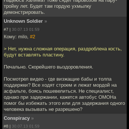
Надеюсь Халимат тоже сядет паровозом на пару-
тройку лет. Будет там гордую ухмылку
демонстрировать.
Unknown Soldier
»
#7 |
30.07.13 01:59
Кому: milo,
#2
> Нет, нужна сложная операция, раздроблена кость,
будут вставлять пластину.
Печально. Скорейшего выздоровления.
Посмотрел видео - где визжащие бабы и толпа
поддержки? Все ходят строем и лежат мордой на
асфальте, боясь пошевелиться. Не специалист,
однако при задержании, кажется автобус ОМОНа
помог бы избежать этого или для задержания одного
человека вызывать не разрешено?
Conspiracy
»
#8 |
30.07.13 01:59