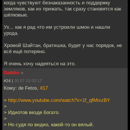
когда чувствуют безнаказанность и поддержку
земляков, как их прижать, так сразу становятся как
шёлковые.
Ух... как я рад что им устроили шмон и нашли
урода.
Хромой Шайтан, братишка, будет у нас порядок, не
всё ещё потеряно.
Я очень хочу надеяться на это.
Goblin
»
#24 |
30.07.13 02:17
Кому: de Fetos,
#17
>
http://www.youtube.com/watch?v=1f_qfMixzBY
>
> Идиотов везде богато.
>
> Но судя по видио, какой-то он вялый.