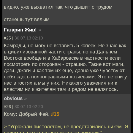
видно, уже выхватил так, что дышит с трудом
станешь тут вялым
Гагарин Жив!
»
#25 |
30.07.13 02:19
Камрады, не могу не вставить 5 копеек. Не знаю как
в цивилизованной части страны. но на Дальнем
Востоке вообще и в Хабаровске в частности если
посмотреть по сторонам - страшно. Такие вот маги,
даги, джаги и как там их ещё, давно уже чувствуют
себя здесь полноправными хозяевами. Это не они у
нас в гостях а мы у них. Никакого уважения ни к
властям ни к жителям там и рядом не валялось.
obvious
»
#26 |
30.07.13 02:20
Кому: Добрый Фей,
#16
> "Угрожали пистолетом, не представились никем. Я
подумал, что хулиганы какие-то пришли."