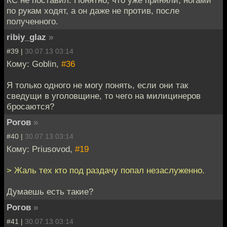
КС не поставил. Понятно, что уже приняли, ногами
по рукам ходят, а он даже не против, после
полученного.
ribiy_glaz
»
#39 |
30.07.13 03:14
Кому: Goblin,
#36
Я только одного не могу понять, если они так
сведущи в уголовщине, то чего на милицинеров
бросаются?
Рогов
»
#40 |
30.07.13 03:14
Кому: Priusovod,
#19
> Жаль тех кто под раздачу попал незаслуженно.
Думаешь есть такие?
Рогов
»
#41 |
30.07.13 03:14