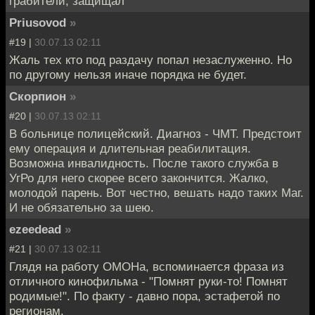
грабители, защищал
Priusovod
»
#19 |
30.07.13 02:11
Жаль тех кто под раздачу попал незаслуженно. Но
по другому нельзя иначе порядка не будет.
Скорпион
»
#20 |
30.07.13 02:11
В больнице полицейский. Диагноз - ЧМТ. Предстоит
ему операция и длительная реабилитация.
Возможна инвалидность. После такого служба в
УгРо для него скорее всего закончится. Жалко,
молодой парень. Вот честно, вешать надо таких Маг.
И не обязательно за шею.
ezeedead
»
#21 |
30.07.13 02:11
Глядя на работу ОМОНа, вспоминается фраза из
отличного кинофильма - "Помнят руки-то! Помнят
родимые!". По факту - давно пора, эстафетой по
регионам.