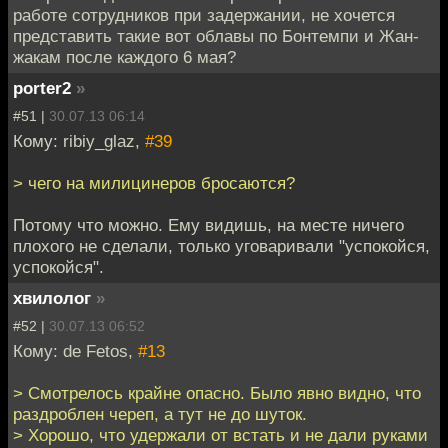
работе сотрудников при задержании, не хочется
представить такие вот облавы по Бонтемпи и Жан-
жакам после каждого 6 мая?
porter2
»
#51 |
30.07.13 06:14
Кому: ribiy_glaz,
#39
> чего на милицинеров бросаются?
Потому что можно. Ему видишь, на месте ничего
плохого не сделали, только уговаривали "успокойся,
успокойся".
хвилолог
»
#52 |
30.07.13 06:52
Кому: de Fetos,
#13
> Смотрелось крайне опасно. Было явно видно, что
раздроблен череп, а тут не до шуток.
> Хорошо, что удержали от встать и не дали руками