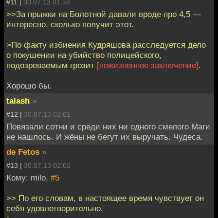
#11 |
30.07.13 01:59
>>За прыжки на Болотной давали вроде про 4,5 —
интересно, сколько получит этот.
>По факту избиения Кудряшова расследуется дело
о покушении на убийство полицейского,
подозреваемым грозит
[пожизненное заключение]
.
Хорошо бы.
talash
»
#12 |
30.07.13 02:01
Повязали сотни и среди них ни одного смелого Маги
не нашлось. И жёны не бегут их выручать. Чудеса.
de Fetos
»
#13 |
30.07.13 02:02
Кому: milo,
#5
>> По его словам, в настоящее время чувствует он
себя удовлетворительно.