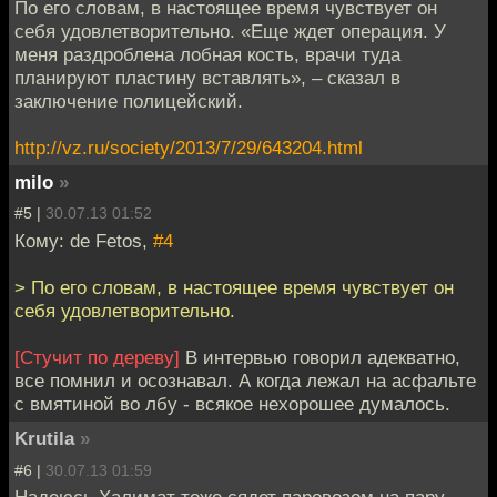
По его словам, в настоящее время чувствует он
себя удовлетворительно. «Еще ждет операция. У
меня раздроблена лобная кость, врачи туда
планируют пластину вставлять», – сказал в
заключение полицейский.
http://vz.ru/society/2013/7/29/643204.html
milo
»
#5 |
30.07.13 01:52
Кому: de Fetos,
#4
> По его словам, в настоящее время чувствует он
себя удовлетворительно.
[Стучит по дереву]
В интервью говорил адекватно,
все помнил и осознавал. А когда лежал на асфальте
с вмятиной во лбу - всякое нехорошее думалось.
Krutila
»
#6 |
30.07.13 01:59