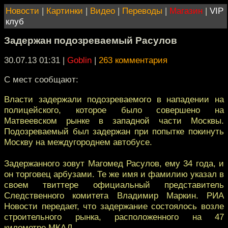
Новости
|
Картинки
|
Видео
|
Переводы
|
Магазин
|
VIP
клуб
Задержан подозреваемый Расулов
30.07.13 01:31
|
Goblin
|
263 комментария
С мест сообщают:
Власти задержали подозреваемого в нападении на
полицейского, которое было совершено на
Матвеевском рынке в западной части Москвы.
Подозреваемый был задержан при попытке покинуть
Москву на междугороднем автобусе.
Задержанного зовут Магомед Расулов, ему 34 года, и
он торговец арбузами. Те же имя и фамилию указал в
своем твиттере официальный представитель
Следственного комитета Владимир Маркин. РИА
Новости передает, что задержание состоялось возле
строительного рынка, расположенного на 47
километре МКАД.