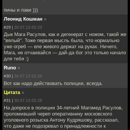
пины и паки )))
Леонид Кошман
»
#29 |
30.07.13 02:23
Дык Мага Расулов, как и дегенерат с ножом, такой же
"вялый". Тоже первая мысль была, что нормально
уже огреб — еле живого держат на руках. Ничего,
Мага, не отчаивайся — дай-да бог это только начало
для тебя :)
Runo
»
#30 |
30.07.13 02:25
Вот как надо действовать полиции, всегда.
Цитата
»
#31 |
30.07.13 02:28
На допросе в полиции 34-летний Магомед Расулов,
проломивший череп оперативнику московского
уголовного розыска Антону Кудряшову, рассказал,
что даже не подозревал о принадлежности к