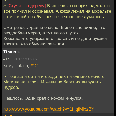
>
>
[Стучит по дереву]
В интервью говорил адекватно,
все помнил и осознавал. А когда лежал на асфальте
с вмятиной во лбу - всякое нехорошее думалось.
Смотрелось крайне опасно. Было явно видно, что
раздроблен череп, а тут не до шуток.
Хорошо, что удержали от встать и не дали руками
трогать, что обычная реакция.
Timus
»
#14 |
30.07.13 02:02
Кому: talash,
#12
> Повязали сотни и среди них ни одного смелого
Маги не нашлось. И жёны не бегут их выручать.
Чудеса.
Нашлось. Один орел с ножом кинулся.
http://www.youtube.com/watch?v=1f_qfMixzBY