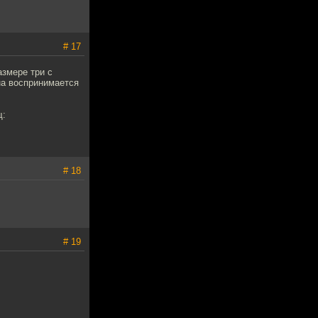
# 17
азмере три с
на воспринимается
щ:
# 18
# 19