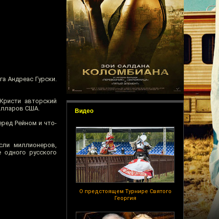
а Андреас Гурски.
Кристи авторский
олларов США.
Видео
ред Рейном и что-
сли миллионеров,
е одного русского
О предстоящем Турнире Святого
Георгия