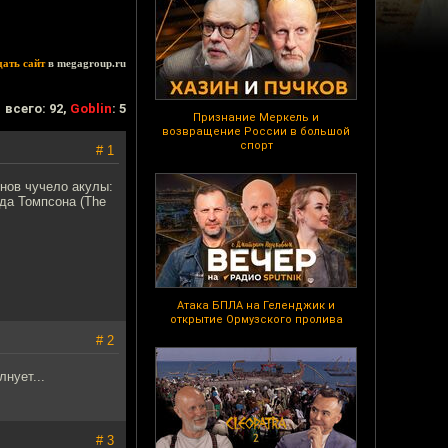
дать сайт
в megagroup.ru
всего: 92,
Goblin
: 5
Признание Меркель и
возвращение России в большой
спорт
# 1
онов чучело акулы:
да Томпсона (The
Атака БПЛА на Геленджик и
открытие Ормузского пролива
# 2
нует...
# 3