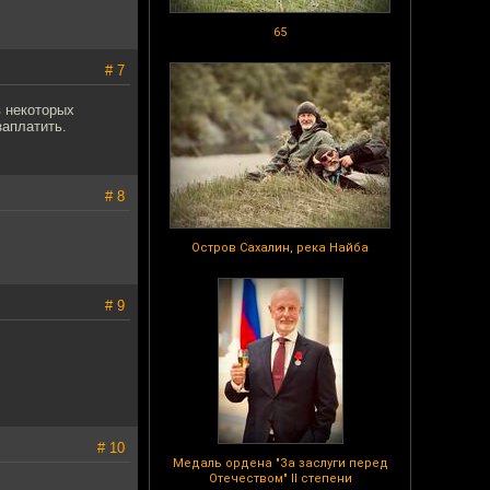
65
# 7
в некоторых
заплатить.
# 8
Остров Сахалин, река Найба
# 9
# 10
Медаль ордена "За заслуги перед
Отечеством" II степени