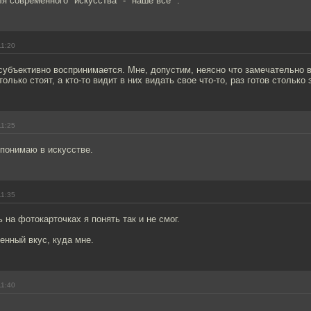
я современного "искусства" - "наше все" .
11:20
субъективно воспринимается. Мне, допустим, неясно что замечательно 
только стоят, а кто-то видит в них видать свое что-то, раз готов столько 
11:25
е понимаю в искусстве.
11:35
 на фотокарточках я понять так и не смог.
енный вкус, куда мне.
11:40