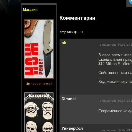
Магазин
Комментарии
cтраницы: 1
nk
отправлено 30.07.13 
В свое время изве
Скандальная прав
$12 Million Stuffe
Собственно там на
Ход мысли покупаю
Империя ножей
Dimmel
отправлено 30.07.13 
Современное искус
УниверСол
отправлено 30.07.13 