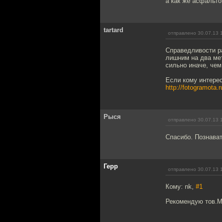
а как же асфальт
tartard
отправлено 30.07.13 
Справедливости ра
лишним на два мет
сильно иначе, чем
Если кому интерес
http://fotogramota.
Рыся
отправлено 30.07.13 
Спасибо. Познават
Герр
отправлено 30.07.13 
Кому: nk,
#1
Рекомендую тов.М