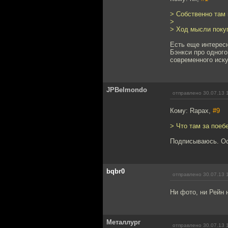
> Собственно там 
>
> Ход мысли покуп
Есть еще интерес
Бэнкси про одного
современного иску
JPBelmondo
отправлено 30.07.13 
Кому: Rapax,
#9
> Что там за поебе
Подписываюсь. Ос
bqbr0
отправлено 30.07.13 
Ни фото, ни Рейн 
Металлург
отправлено 30.07.13 