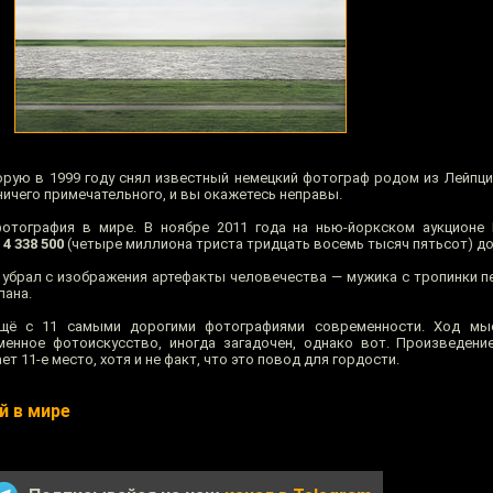
орую в 1999 году снял известный немецкий фотограф родом из Лейпциг
 ничего примечательного, и вы окажетесь неправы.
отография в мире. В ноябре 2011 года на нью-йоркском аукционе 
а
4 338 500
(четыре миллиона триста тридцать восемь тысяч пятьсот) д
 убрал с изображения артефакты человечества — мужика с тропинки пе
лана.
щё с 11 самыми дорогими фотографиями современности. Ход мы
енное фотоискусство, иногда загадочен, однако вот. Произведени
 11-е место, хотя и не факт, что это повод для гордости.
й в мире