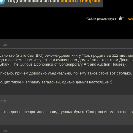
Подписывайся на наш
канал в Telegram
Goblin рекомендует
соз
10:49
стно кто (а это был ДЮ) рекомендовал книгу "Как продать за $12 милли
да о современном искусстве и аукционных домах" за авторством Дональ
d Shark: The Curious Economics of Contemporary Art and Auction Houses).
писано, причем довольно убедительно, почему такое стоит вот столько.
щих такое и вправду загадочен, однако деньги настоящие :)
10:52
ство давно превратилось в вид ценных бумаг. Содержание мало кого вол
10:53