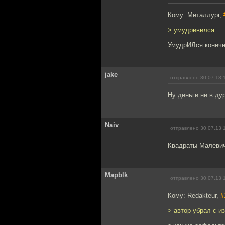
Кому: Металлург,
> умудривился
УмудрИЛся конечн
jake
отправлено 30.07.13 
Ну деньги не в ду
Naiv
отправлено 30.07.13 
Квадраты Малевича
Mapblk
отправлено 30.07.13 
Кому: Redakteur,
#
> автор убрал с и