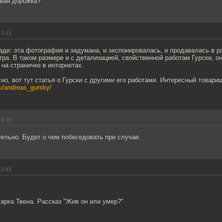
овая дорожка?
12:13
ди: эта фотография и задумана, и экспонировалась, и продавалась в р
ра. В таком размере и с детализацией, свойственной работам Гурски, о
 на страничке в инторнетах.
но, вот тут статья о Гурски с другими его работами. Интересный товари
ru/andreas_gursky/
12:15
ельно. Будет о чем побеседовать при случае.
12:32
арка Твена. Рассказ "Жив он или умер?"