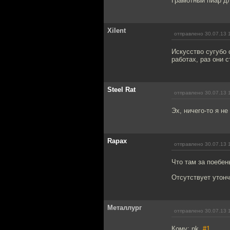
Грамотный пиар дл
Xilent
отправлено 30.07.13 
Искусство сугубо 
работах, раз они с
Steel Rat
отправлено 30.07.13 
Эх, ничего-то я н
Rapax
отправлено 30.07.13 
Что там за поебень
Отсутствует утонч
Металлург
отправлено 30.07.13 
Кому: nk,
#1