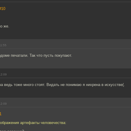
#10
о же.
11:55
рдоме печатали. Так что пусть покупают.
12:09
 ведь тоже много стоят. Видать не понимаю я нихрена в искусстве(.
12:09
1
зображения артефакты человечества: