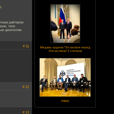
о.
стным райтером
зни, типа
ным ценителям.
# 11
Медаль ордена "За заслуги перед
Отечеством" II степени
# 12
РВИО
# 13