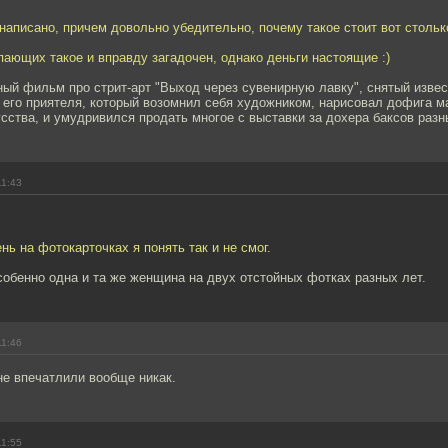
написано, причем довольно убедительно, почему такое стоит вот стольк
ающих такое и вправду загадочен, однако деньги настоящие :)
ный фильм про стрит-арт "Выход через сувенирную лавку", снятый изве
 его приятеля, который возомнил себя художником, нарисовал дофига ма
сства, и умудривился продать многое с выставки за дохера баксов раз
11:43
нь на фотокарточках я понять так и не смог.
обенно одна и та же женщина на двух отстойных фотках разных лет.
11:46
не впечатлили вообще никак.
11:55