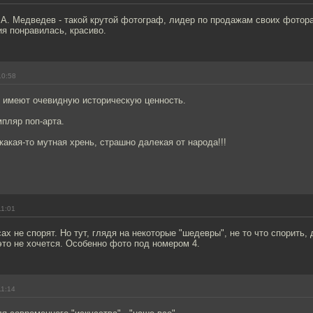
Д.А. Медведев - такой крутой фотограф, лидер по продажам своих фотора
я понравилась, красиво.
10:58
0 имеют очевидную историческую ценность.
мпляр поп-арта.
 какая-то мутная хрень, страшно далекая от народа!!!
11:01
сах не спорят. Но тут, глядя на некоторые "шедевры", не то что спорить,
то не хочется. Особенно фото под номером 4.
11:14