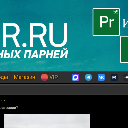
оды
Магазин
VIP
»
»
люстрации?