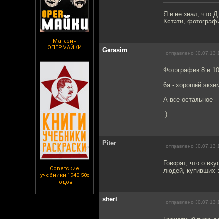
Я и не знал, что 
Кстати, фотографи
Магазин
ОПЕРМАЙКИ
Gerasim
отправлено 30.07.13 
Фотографии 8 и 1
6я - хороший экзе
А все остальное -
:)
Piter
отправлено 30.07.13 
Говорят, что о вку
Советские
людей, купивших э
учебники 1940-50х
годов
sherl
отправлено 30.07.13 