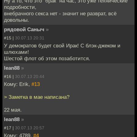
Ну а то, что это "брак" на час, это уже технические
подробности,
внебрачного секса нет - значит не разврат, всё
довольны.
рядовой Саныч
»
#15 |
30.07.13 20:31
У демократов будет свой Ирак! С блэк-джеком и
шлюхами!
Шестой флот об этом позаботится.
lean88
»
#16 |
30.07.13 20:44
Кому: Erik,
#13
> Заметка в мае написана?
22 мая.
lean88
»
#17 |
30.07.13 20:57
Кому: 4789,
#4