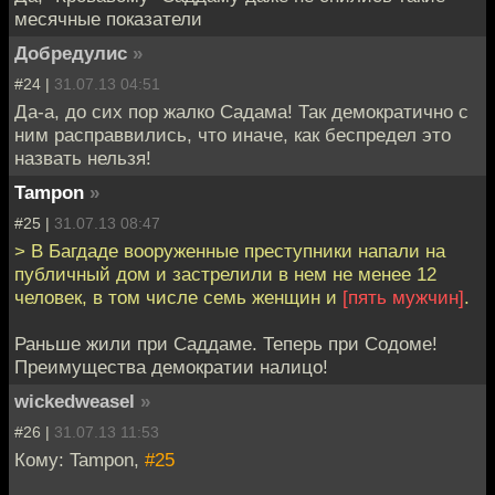
месячные показатели
Добредулис
»
#24 |
31.07.13 04:51
Да-а, до сих пор жалко Садама! Так демократично с
ним расправвились, что иначе, как беспредел это
назвать нельзя!
Tampon
»
#25 |
31.07.13 08:47
> В Багдаде вооруженные преступники напали на
публичный дом и застрелили в нем не менее 12
человек, в том числе семь женщин и
[пять мужчин]
.
Раньше жили при Саддаме. Теперь при Содоме!
Преимущества демократии налицо!
wickedweasel
»
#26 |
31.07.13 11:53
Кому: Tampon,
#25