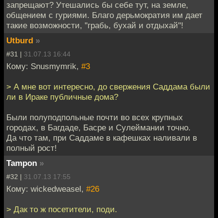
запрещают? Утешались бы себе тут, на земле,
общением с гуриями. Благо дерьмократия им дает
такие возможности, "грабь, бухай и отдыхай"!
Utburd
»
#31 |
31.07.13 16:44
Кому: Snusmymrik,
#3
> А мне вот интересно, до свержения Саддама были
ли в Ираке публичные дома?
Были полуподпольные почти во всех крупных
городах, в Багдаде, Басре и Сулеймании точно.
Да что там, при Саддаме в кафешках наливали в
полный рост!
Tampon
»
#32 |
31.07.13 17:55
Кому: wickedweasel,
#26
> Дак то ж посетители, поди.