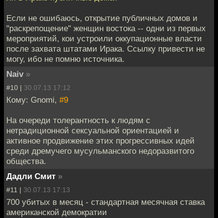
Если не ошибаюсь, открытие публичных домов и
"раскрепощение" женщин востока -- одни из первых
мероприятий, кои устроили оккупационные власти
после захвата штатами Ирака. Ссылку привести не
могу, ибо не помню источника.
Naiv
»
#10 |
30.07.13 17:12
Кому: Gnomi,
#9
На очереди толерантность к людям с
нетрадиционной сексуальной ориентацией и
активное продвижение этих прогрессивных идей
среди дремучего мусульманского недоразвитого
общества.
Дадли Смит
»
#11 |
30.07.13 17:13
700 убитых в месяц - стандартная месячная ставка
американской демократии