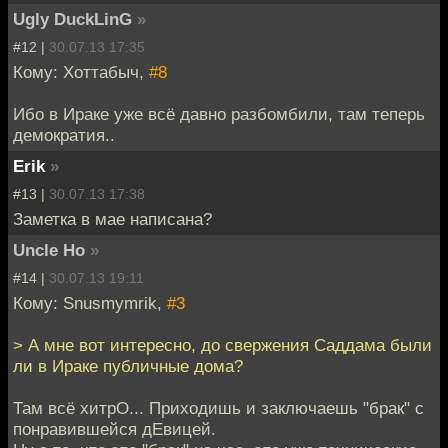
Ugly DuckLinG
»
#12 |
30.07.13 17:35
Кому: Хоттабыч,
#8
Ибо в Ираке уже всё давно разбомбили, там теперь
демократия..
Erik
»
#13 |
30.07.13 17:38
Заметка в мае написана?
Uncle Ho
»
#14 |
30.07.13 19:11
Кому: Snusmymrik,
#3
> А мне вот интересно, до свержения Саддама были
ли в Ираке публичные дома?
Там всё хитрО... Приходишь и заключаешь "брак" с
понравившейся дЕвицей.