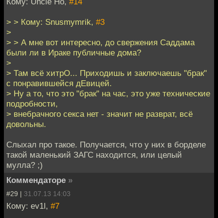
Кому: Uncle Ho,
#14
> > Кому: Snusmymrik,
#3
>
> > А мне вот интересно, до свержения Саддама
были ли в Ираке публичные дома?
>
> Там всё хитрО... Приходишь и заключаешь "брак"
с понравившейся дЕвицей.
> Ну а то, что это "брак" на час, это уже технические
подробности,
> внебрачного секса нет - значит не разврат, всё
довольны.
Слыхал про такое. Получается, что у них в борделе
такой маленький ЗАГС находится, или целый
мулла? ;)
Коммендаторе
»
#29 |
31.07.13 14:03
Кому: ev1l,
#7