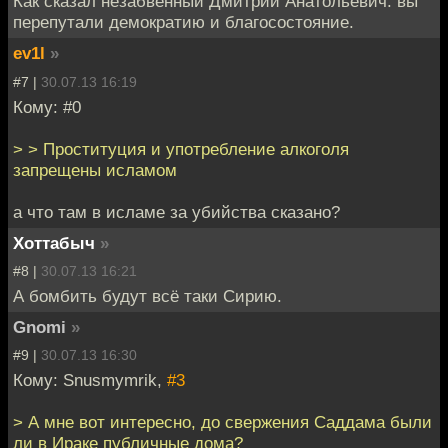
Как сказал незабвенный Дмитрий Анатольевич: вы
перепутали демократию и благосостояние.
ev1l
»
#7 |
30.07.13 16:19
Кому: #0
> > Проституция и употребление алкоголя
запрещены исламом
а что там в исламе за убийства сказано?
Хоттабыч
»
#8 |
30.07.13 16:21
А бомбить будут всё таки Сирию.
Gnomi
»
#9 |
30.07.13 16:30
Кому: Snusmymrik,
#3
> А мне вот интересно, до свержения Саддама были
ли в Ираке публичные дома?