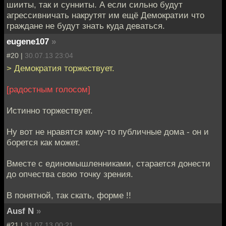
шииты, так и сунниты. А если сильно будут
агрессивничать накрутят им ещё Демократии что
граждане не будут знать куда деваться.
eugene107
»
#20 |
30.07.13 23:04
> Демократия торжествует.
[радостным голосом]
Истинно торжествует.
Ну вот не нравятся кому-то публичные дома - он и
борется как может.
Вместе с единомышленниками, старается донести
до опчества свою точку зрения.
В понятной, так скать, форме !!
Ausf N
»
#21 |
31.07.13 00:21