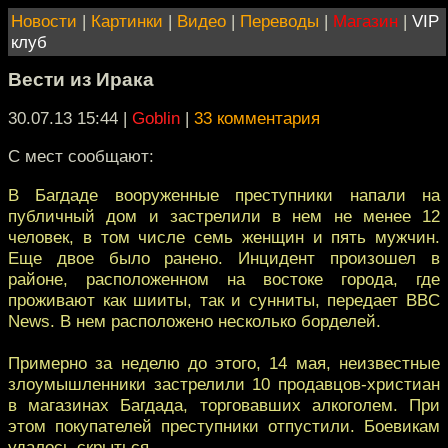
Новости
|
Картинки
|
Видео
|
Переводы
|
Магазин
|
VIP
клуб
Вести из Ирака
30.07.13 15:44
|
Goblin
|
33 комментария
С мест сообщают:
В Багдаде вооруженные преступники напали на
публичный дом и застрелили в нем не менее 12
человек, в том числе семь женщин и пять мужчин.
Еще двое было ранено. Инцидент произошел в
районе, расположенном на востоке города, где
проживают как шииты, так и сунниты, передает BBC
News. В нем расположено несколько борделей.
Примерно за неделю до этого, 14 мая, неизвестные
злоумышленники застрелили 10 продавцов-христиан
в магазинах Багдада, торговавших алкоголем. При
этом покупателей преступники отпустили. Боевикам
удалось скрыться.