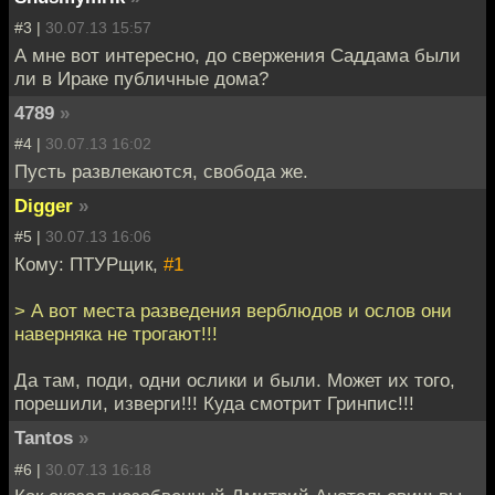
#3 |
30.07.13 15:57
А мне вот интересно, до свержения Саддама были
ли в Ираке публичные дома?
4789
»
#4 |
30.07.13 16:02
Пусть развлекаются, свобода же.
Digger
»
#5 |
30.07.13 16:06
Кому: ПТУРщик,
#1
> А вот места разведения верблюдов и ослов они
наверняка не трогают!!!
Да там, поди, одни ослики и были. Может их того,
порешили, изверги!!! Куда смотрит Гринпис!!!
Tantos
»
#6 |
30.07.13 16:18