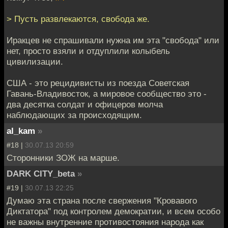
> Пусть развлекаются, свобода же.
Иракцев не спрашивали нужна им эта "свобода" или
нет, просто взяли и отдуплили колыбель
цивилизации.
США - это рецидивисты из поезда Советская
Гавань-Владивосток, а мировое сообщество это -
два десятка солдат и офицеров молча
наблюдающих за происходящим.
al_kam
»
#18 |
30.07.13 20:59
Сторонники ЗОЖ на марше.
DARK CITY_beta
»
#19 |
30.07.13 22:25
Думаю эта страна после свержения "Кровавого
Диктатора" под контролем демократии, и всем особо
не важны внутренние противостояния народа как