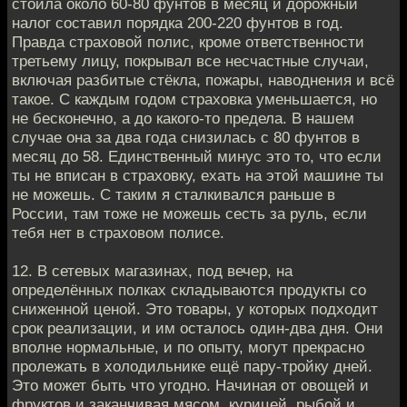
стоила около 60-80 фунтов в месяц и дорожный
налог составил порядка 200-220 фунтов в год.
Правда страховой полис, кроме ответственности
третьему лицу, покрывал все несчастные случаи,
включая разбитые стёкла, пожары, наводнения и всё
такое. С каждым годом страховка уменьшается, но
не бесконечно, а до какого-то предела. В нашем
случае она за два года снизилась с 80 фунтов в
месяц до 58. Единственный минус это то, что если
ты не вписан в страховку, ехать на этой машине ты
не можешь. С таким я сталкивался раньше в
России, там тоже не можешь сесть за руль, если
тебя нет в страховом полисе.
12. В сетевых магазинах, под вечер, на
определённых полках складываются продукты со
сниженной ценой. Это товары, у которых подходит
срок реализации, и им осталось один-два дня. Они
вполне нормальные, и по опыту, могут прекрасно
пролежать в холодильнике ещё пару-тройку дней.
Это может быть что угодно. Начиная от овощей и
фруктов и заканчивая мясом, курицей, рыбой и