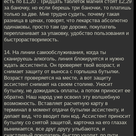
есть по £1,20 . Тридцать таблеток магния стоят £2,29
за баночку, но если берешь три баночки, то платишь
только за две. Мне трудно судить, почему такая
разница в ценах, говорят, что лекарства абсолютно
одинаковы, просто там где дороже, покупатель
переплачивает за упаковку, удобство пользования и
быстрорастворимость.
14. На линии самообслуживания, когда ты
сканируешь алкоголь, линия блокируется и нужно
ждать ассистента. Он проверяет твой возраст, и
снимает защиту от выноса с горлышка бутылки.
Возраст проверяется на месте, а вот защиту
ассистент снимает на своем столике. Уносит
бутылку, не дожидаясь оплаты, а потом приносит ее
обратно. Наш народ уже освоил эту волшебную
возможность. Вставляет расчетную карту в
терминал в момент отдачи бутылки ассистенту, и
делает вид, что вводит пин код. Ассистент приносит
бутылку со снятой защитой, карточка на его глазах
вынимается, все друг другу улыбаются, и
счастливый покупатель быстро уходит, по пути