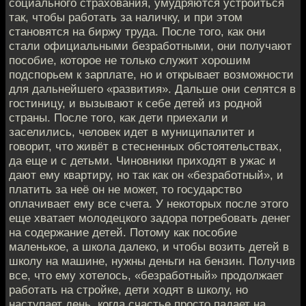
социального страхования, умудряются устроиться
так, чтобы работать за наличку, и при этом
становятся на биржу труда. После того, как они
стали официальными безработными, они получают
пособие, которое не только служит хорошим
подспорьем к зарплате, но и открывает возможности
для дальнейшего «развития». Дальше они селятся в
гостиницу, и вызывают к себе детей из родной
страны. После того, как дети приехали и
заселились, человек идет в муниципалитет и
говорит, что живёт в стесненных обстоятельствах,
да еще и с детьми. Чиновники приходят в ужас и
дают ему квартиру, но так как он «безработный», и
платить за неё он не может, то государство
оплачивает ему все счета. У некоторых после этого
еще хватает молодецкого задора потребовать денег
на содержание детей. Потому как пособие
маленькое, а школа далеко, и чтобы возить детей в
школу на машине, нужны деньги на бензин. Получив
все, что ему хотелось, «безработный» продолжает
работать на стройке, дети ходят в школу, но
наступает день, когда счастье просто падает на