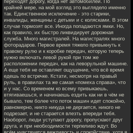
переходят дорогу, когда нет автомобилей. По
крайней мере, на мой взгляд это выглядело именно
так. Единственное исключение - это старики,
инвалиды, женщины с детьми и с колясками. В этом
случае тормозят все. Иногда попадаются ямки. Но,
как правило, их быстро ликвидирует дорожная
служба. Много магистралей. На магистралях много
фоторадаров. Первое время тяжело привыкнуть к
правому рулю и к коробке передач, которую теперь
нужно включать левой рукой при том же
расположении передач, как на леворульной машине.
А еще тебя не оставляет ощущение, что всё время
едешь по встречке. Кстати, несмотря на правый
руль, в правилах та же самая «помеха справа», что
и у нас. Со временем ко всему привыкаешь,
втягиваешься, и начинаешь ездить как ни в чём не
бывало, тем более что поток машин идет спокойно,
равномерно, никто никуда не дергается, никого не
подрезает, и не старается влезть впереди тебя.
Наоборот, люди уступают дорогу, пропускают друг
друга, и при необходимости терпеливо ждут. Во
всём чувствуется вежливость и спокойствие, хотя я