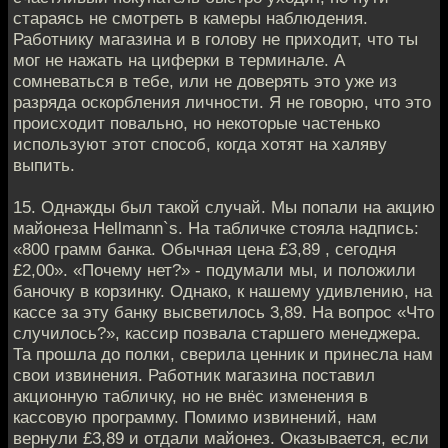
стараясь не смотреть в камеры наблюдения.
Работнику магазина и в голову не приходит, что ты
мог не нажать на циферки в терминале. А
сомневаться в тебе, или не доверять это уже из
разряда оскорбления личности. Я не говорю, что это
происходит повально, но некоторые частенько
используют этот способ, когда хотят на халяву
выпить.
15. Однажды был такой случай. Мы попали на акцию
майонеза Hellmann`s. На табличке стояла надпись:
«800 грамм банка. Обычная цена £3,89 , сегодня
£2,00». «Почему нет?» - подумали мы, и положили
баночку в корзинку. Однако, к нашему удивлению, на
кассе за эту банку высветилось 3,89. На вопрос «Что
случилось?», кассир позвала старшего менеджера.
Та прошла до полки, сверила ценник и принесла нам
свои извинения. Работник магазина поставил
акционную табличку, но не внёс изменения в
кассовую программу. Помимо извинений, нам
вернули £3,89 и отдали майонез. Оказывается, если