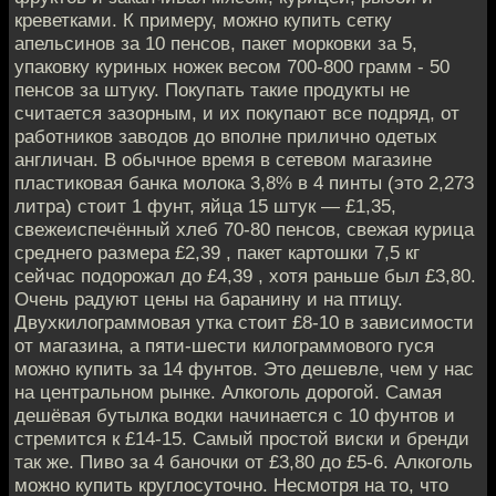
креветками. К примеру, можно купить сетку
апельсинов за 10 пенсов, пакет морковки за 5,
упаковку куриных ножек весом 700-800 грамм - 50
пенсов за штуку. Покупать такие продукты не
считается зазорным, и их покупают все подряд, от
работников заводов до вполне прилично одетых
англичан. В обычное время в сетевом магазине
пластиковая банка молока 3,8% в 4 пинты (это 2,273
литра) стоит 1 фунт, яйца 15 штук — £1,35,
свежеиспечённый хлеб 70-80 пенсов, свежая курица
среднего размера £2,39 , пакет картошки 7,5 кг
сейчас подорожал до £4,39 , хотя раньше был £3,80.
Очень радуют цены на баранину и на птицу.
Двухкилограммовая утка стоит £8-10 в зависимости
от магазина, а пяти-шести килограммового гуся
можно купить за 14 фунтов. Это дешевле, чем у нас
на центральном рынке. Алкоголь дорогой. Самая
дешёвая бутылка водки начинается с 10 фунтов и
стремится к £14-15. Самый простой виски и бренди
так же. Пиво за 4 баночки от £3,80 до £5-6. Алкоголь
можно купить круглосуточно. Несмотря на то, что