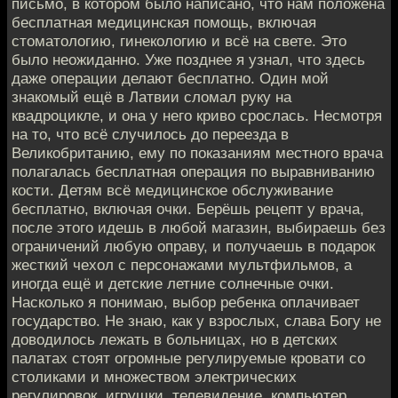
письмо, в котором было написано, что нам положена
бесплатная медицинская помощь, включая
стоматологию, гинекологию и всё на свете. Это
было неожиданно. Уже позднее я узнал, что здесь
даже операции делают бесплатно. Один мой
знакомый ещё в Латвии сломал руку на
квадроцикле, и она у него криво срослась. Несмотря
на то, что всё случилось до переезда в
Великобританию, ему по показаниям местного врача
полагалась бесплатная операция по выравниванию
кости. Детям всё медицинское обслуживание
бесплатно, включая очки. Берёшь рецепт у врача,
после этого идешь в любой магазин, выбираешь без
ограничений любую оправу, и получаешь в подарок
жесткий чехол с персонажами мультфильмов, а
иногда ещё и детские летние солнечные очки.
Насколько я понимаю, выбор ребенка оплачивает
государство. Не знаю, как у взрослых, слава Богу не
доводилось лежать в больницах, но в детских
палатах стоят огромные регулируемые кровати со
столиками и множеством электрических
регулировок, игрушки, телевидение, компьютер,