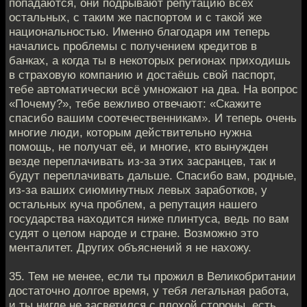
попадаются, они подрывают репутацию всех
остальных, с таким же паспортом и с такой же
национальностью. Именно благодаря им теперь
начались проблемы с получением кредитов в
банках, а когда ты в некоторых регионах приходишь
в страховую компанию и достаёшь свой паспорт,
тебе автоматически всё умножают на два. На вопрос
«Почему?», тебе вежливо отвечают: «Скажите
спасибо вашим соотечественникам». И теперь очень
многие люди, которым действительно нужна
помощь, не получат её, и многие, кто вынужден
везде переплачивать из-за этих засранцев, так и
будут переплачивать дальше. Спасибо вам, родные,
из-за ваших сиюминутных левых заработков, у
остальных куча проблем, а репутация нашего
государства находится ниже плинтуса, ведь по вам
судят о целом народе и стране. Возможно это
менталитет. Других объяснений я не нахожу.
35. Тем не менее, если ты прожил в Великобритании
достаточно долгое время, у тебя легальная работа,
и ты нигде не засветился с плохой стороны, есть