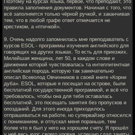
Поэтому на курсах языка, первое, что преподают, это
правила заполнения документов. Начиная с того, что
всё заполняется только чёрной ручкой, и заканчивая
тем, что в любой графе ответ отмечается не
крестиком, а «птичкой».
9. Очень надолго запомнилась мне преподаватель с
курсов ESOL - программы изучения английского для
говорящих на других языках. То есть для приезжих.
Милейшая женщина, лет 50, в каждом слове и
движении которой чувствовалась та интеллигентная
английская порода, которую так замечательно
описал Всеволод Овчинников в своей книге «Корни
дуба». ESOL, которые я посещал на острове, были
бесплатной государственной программой, и всё что
требовалось, чтобы она для тебя оставалась
бесплатной, это посещать занятия без пропусков и
опозданий. Для этого иногда приходилось
отпрашиваться на работе, но супервайзер относился
с пониманием, и отпускал меня пораньше, тем
более что я был у него на хорошем счету. Я прошёл
у неё весь курс своего уровня, успешно сдал зачеты,