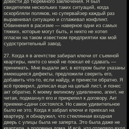
довести до тюремного заключения. Я был
свидетелем нескольких таких ситуаций, когда
оскорбляли поляков, но супервайзер каждый раз
выравнивал ситуацию и сглаживал конфликт.
Обвинения в расизме — наверное одни из самых
тяжких, которые могут быть, и никто не хотел
огласки на таком известном предприятии как мой
судостроительный завод.
27. Когда я в агентстве забирал ключи от съемной
квартиры, никто со мной не поехал её сдавать —
принимать. Мне выдали акт, в котором были указаны
имеющиеся дефекты, предложили сверить его,
добавить что-то, если найду, и принести обратно. Я
всё проверил, дописал еще на целый лист, и понес
акт обратно. К моему великому удивлению, агент, не
читая, подмахнул его и прикрепил к договору. Акт
приемки-сдачи состоялся. Но самое удивительное
было не это. Когда я забрал ключи и приехал на
квартиру, я обнаружил, что стеклянная входная
дверь с улицы была не заперта. Это была даже не
квартира, а половина дома. И всё, что отделяло вход