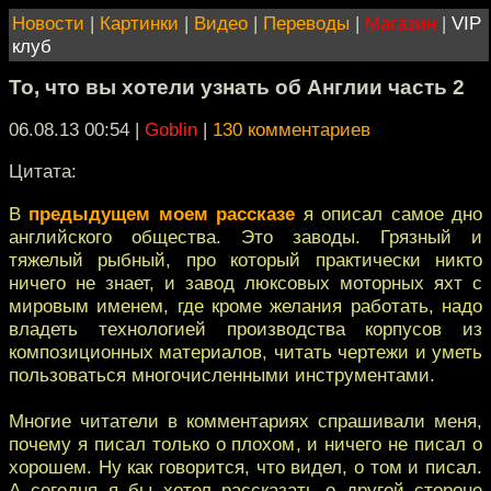
Новости
|
Картинки
|
Видео
|
Переводы
|
Магазин
|
VIP
клуб
То, что вы хотели узнать об Англии часть 2
06.08.13 00:54
|
Goblin
|
130 комментариев
Цитата:
В
предыдущем моем рассказе
я описал самое дно
английского общества. Это заводы. Грязный и
тяжелый рыбный, про который практически никто
ничего не знает, и завод люксовых моторных яхт с
мировым именем, где кроме желания работать, надо
владеть технологией производства корпусов из
композиционных материалов, читать чертежи и уметь
пользоваться многочисленными инструментами.
Многие читатели в комментариях спрашивали меня,
почему я писал только о плохом, и ничего не писал о
хорошем. Ну как говорится, что видел, о том и писал.
А сегодня я бы хотел рассказать о другой стороне