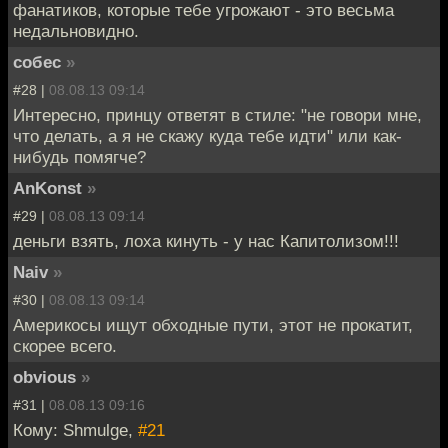
фанатиков, которые тебе угрожают - это весьма
недальновидно.
собес
»
#28 |
08.08.13 09:14
Интересно, принцу ответят в стиле: "не говори мне,
что делать, а я не скажу куда тебе идти" или как-
нибудь помягче?
AnKonst
»
#29 |
08.08.13 09:14
деньги взять, лоха кинуть - у нас Капитолизом!!!
Naiv
»
#30 |
08.08.13 09:14
Америкосы ищут обходные пути, этот не прокатит,
скорее всего.
obvious
»
#31 |
08.08.13 09:16
Кому: Shmulge,
#21