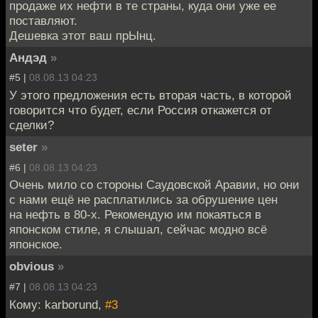
продаже их нефти в те страны, куда они уже ее
поставляют.
Дешевка этот ваш прЫнц.
Андэд
»
#5 |
08.08.13 04:23
У этого предложения есть вторая часть, в которой
говорится что будет, если Россия откажется от
сделки?
seter
»
#6 |
08.08.13 04:23
Очень мило со стороны Саудовской Аравии, но они
с нами ещё не расплатились за обрушение цен
на нефть в 80-х. Рекомендую им покаяться в
японском стиле, я слышал, сейчас модно всё
японское.
obvious
»
#7 |
08.08.13 04:23
Кому: karborund,
#3