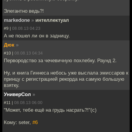
Элегантно ведь?!
markedone
»
интеллектуал
#9 |
08.08.13 04:23
А не пошел ли он в задницу.
Дюк
»
#10 |
08.08.13 04:34
Первородство за чечевичную похлебку. Раунд 2.
Ну, и книга Гиннеса небось уже выслала эмиссаров к
принцу с регистрацией рекорда на самую большую
взятку.
УниверСол
»
#11 |
08.08.13 06:00
"Может, тебе ещё на грудь насрать?!"(с)
Кому: seter,
#6