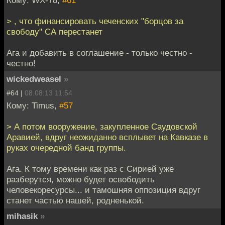
Кому: WX-78,
#61
> , что финансировать чеченских "борцов за
свободу" СА перестанет
Ага и добавить в соглашение - только честно -
честно!
wickedweasel
»
#64 |
08.08.13 11:54
Кому: Timus,
#57
> А потом вооружение, закупленное Саудовской
Аравией, вдруг неожиданно всплывет на Кавказе в
руках очередной банд группы.
Ага. К тому времени как раз с Сирией уже
разберутся, можно будет освободить
человекоресурсы... и тамошняя оппозиция вдруг
станет частью нашей, родненькой.
mihasik
»