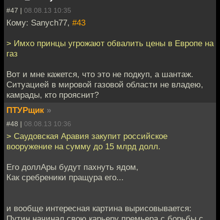
#47 |
08.08.13 10:35
Кому: Sanych77,
#43
> Имхо принцы угрожают обвалить цены в Европе на
газ
Вот и мне кажется, что это не подкуп, а шантаж.
Ситуацией в мировой газовой области не владею,
камрады, кто прояснит?
ПТУРщик
»
#48 |
08.08.13 10:36
> Саудовская Аравия закупит российское
вооружение на сумму до 15 млрд долл.
Его доллАры будут пахнуть ядом,
Как сребреники пращура его...
и вообще интересная картина вырисовывается:
Путин начинал свою карьеру премьера с борьбы с