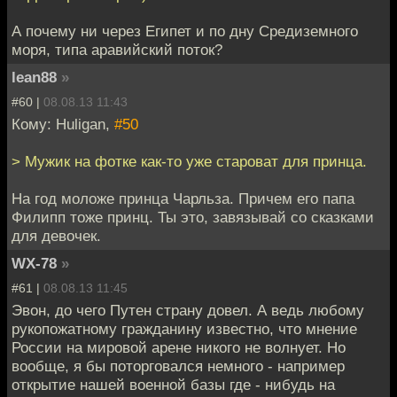
А почему ни через Египет и по дну Средиземного
моря, типа аравийский поток?
lean88
»
#60 |
08.08.13 11:43
Кому: Huligan,
#50
> Мужик на фотке как-то уже староват для принца.
На год моложе принца Чарльза. Причем его папа
Филипп тоже принц. Ты это, завязывай со сказками
для девочек.
WX-78
»
#61 |
08.08.13 11:45
Эвон, до чего Путен страну довел. А ведь любому
рукопожатному гражданину известно, что мнение
России на мировой арене никого не волнует. Но
вообще, я бы поторговался немного - например
открытие нашей военной базы где - нибудь на