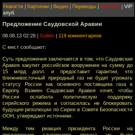
Новости
|
Картинки
|
Видео
|
Переводы
|
Магазин
|
VIP
клуб
Предложение Саудовской Аравии
08.08.13 02:28
|
Goblin
|
119 комментариев
С мест сообщают:
Суть предложения заключается в том, что Саудовская
Аравия закупит российское вооружение на сумму до
15 млрд долл. и предоставит гарантии, что
ближневосточный природный газ не будет угрожать
статусу России как основного поставщика газа в
Европу. Взамен Саудовская Аравия хочет, чтобы
Россия ослабила политическую поддержку
сирийского режима и согласилась не блокировать
будущие резолюции по Сирии в Совете Безопасности
ООН, утверждают источники.
Между тем реакция президента России на
предложения саудовского принца не была