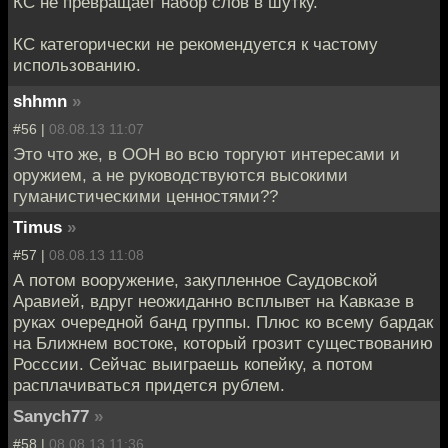
КС не превращает набор слов в шутку.
КС категорически не рекомендуется к частому
использованию.
shhmn
»
#56 |
08.08.13 11:07
Это что же, в ООН во всю торгуют интересами и
оружием, а не руководствуются высокими
гуманистическими ценностями??
Timus
»
#57 |
08.08.13 11:08
А потом вооружение, закупленное Саудовской
Аравией, вдруг неожиданно всплывет на Кавказе в
руках очередной банд группы. Плюс ко всему бардак
на Ближнем востоке, который грозит существованию
Росссии. Сейчас выиграешь копейку, а потом
расплачиваться придется рублем.
Sanych77
»
#58 |
08.08.13 11:36