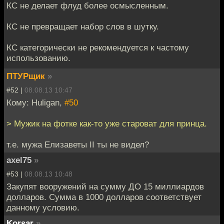
КС не делает флуд более осмысленным.
КС не превращает набор слов в шутку.
КС категорически не рекомендуется к частому
использованию.
ПТУРщик
»
#52 |
08.08.13 10:47
Кому: Huligan,
#50
> Мужик на фотке как-то уже староват для принца.
т.е. мужа Елизаветы II ты не видел?
axel75
»
#53 |
08.08.13 10:48
Закупят вооружений на сумму ДО 15 миллиардов
долларов. Сумма в 1000 долларов соответствует
данному условию.
Korsar
»