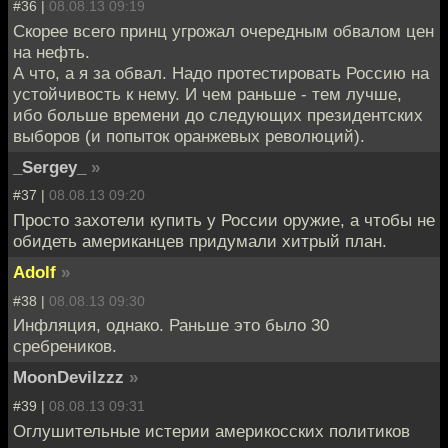
#36 |
08.08.13 09:19
Скорее всего принц угрожал очередным обвалом цен
на нефть.
А что, а я за обвал. Надо протестировать Россию на
устойчивость к нему. И чем раньше - тем лучше,
ибо больше времени до следующих президентских
выборов (и попыток оранжевых революций).
_Sergey_
»
#37 |
08.08.13 09:20
Просто захотели купить у России оружие, а чтобы не
обидеть американцев придумали хитрый план.
Adolf
»
#38 |
08.08.13 09:30
Инфляция, однако. Раньше это было 30
сребреников.
MoonDevilzzz
»
#39 |
08.08.13 09:31
Оглушительные истерии америкосских политиков