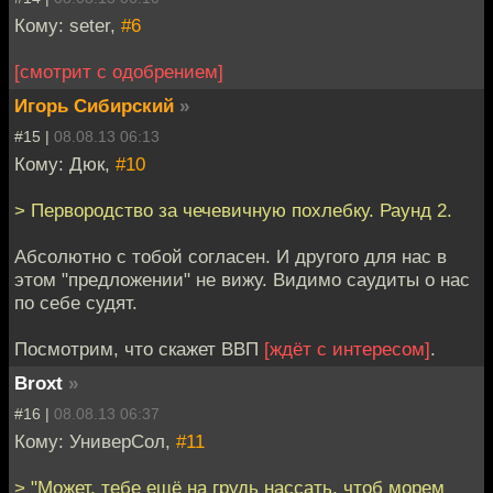
Кому: seter,
#6
[смотрит с одобрением]
Игорь Сибирский
»
#15 |
08.08.13 06:13
Кому: Дюк,
#10
> Первородство за чечевичную похлебку. Раунд 2.
Абсолютно с тобой согласен. И другого для нас в
этом "предложении" не вижу. Видимо саудиты о нас
по себе судят.
Посмотрим, что скажет ВВП
[ждёт с интересом]
.
Broxt
»
#16 |
08.08.13 06:37
Кому: УниверСол,
#11
> "Может, тебе ещё на грудь нассать, чтоб морем