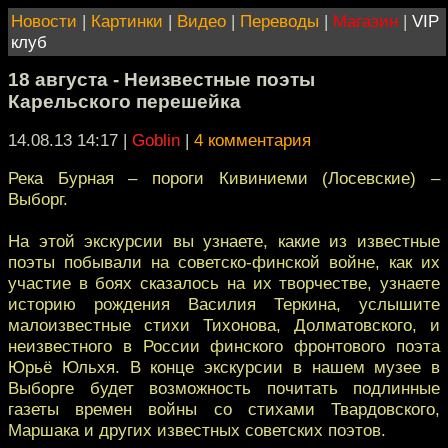
Новости
|
Картинки
|
Видео
|
Переводы
|
Магазин
|
VIP
клуб
18 августа - Неизвестные поэты
Карельского перешейка
14.08.13 14:17
|
Goblin
|
4 комментария
Река Бурная – пороги Кивиниеми (Лосевские) –
Выборг.
На этой экскурсии вы узнаете, какие из известные
поэты побывали на советско-финской войне, как их
участие в боях сказалось на их творчестве, узнаете
историю рождения Василия Теркина, услышите
малоизвестные стихи Тихонова, Долматовского, и
неизвестного в России финского фронтового поэта
Юрьё Юльхя. В конце экскурсии в нашем музее в
Выборге будет возможность почитать подлинные
газеты времен войны со стихами Твардовского,
Маршака и других известных советских поэтов.