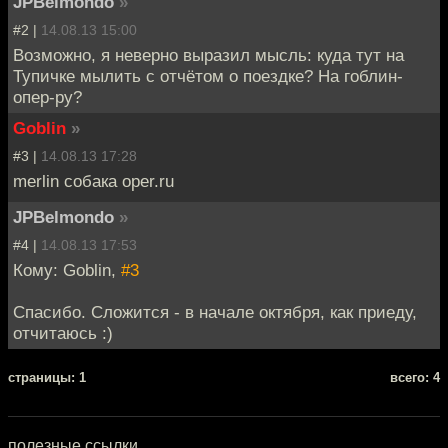
JPBelmondo
»
#2 |
14.08.13 15:00
Возможно, я неверно выразил мысль: куда тут на
Тупичке мылить с отчётом о поездке? На гоблин-
опер-ру?
Goblin
»
#3 |
14.08.13 17:28
merlin собака oper.ru
JPBelmondo
»
#4 |
14.08.13 17:53
Кому: Goblin,
#3
Спасибо. Сложится - в начале октября, как приеду,
отчитаюсь :)
cтраницы: 1
всего: 4
полезные ссылки