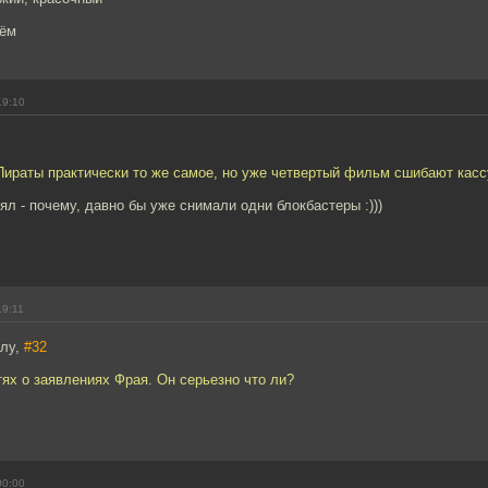
чём
19:10
Пираты практически то же самое, но уже четвертый фильм сшибают касс
нял - почему, давно бы уже снимали одни блокбастеры :)))
19:11
алу,
#32
тях о заявлениях Фрая. Он серьезно что ли?
00:00