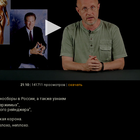
21:10
|
141711 просмотров
|
скачать
носборы в России, а также узнаем
ержимых",
ого рейнджера",
кая корона.
плохо, неплохо.