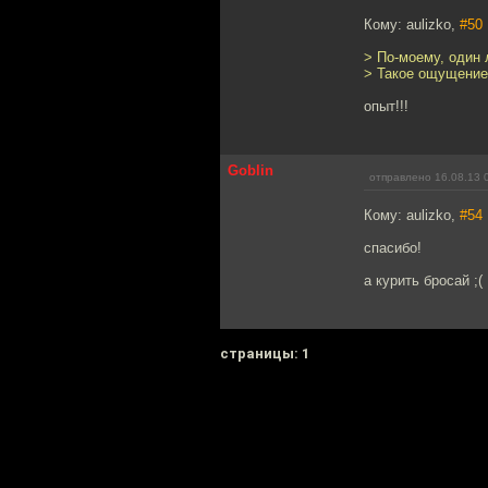
Кому: aulizko,
#50
> По-моему, один 
> Такое ощущение,
опыт!!!
Goblin
отправлено 16.08.13 
Кому: aulizko,
#54
спасибо!
а курить бросай ;(
cтраницы: 1