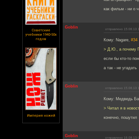
как фильм - ни о 
Goblin
отправлено 15.08.13 
Советские
учебники 1940-50х
годов
Кому: Nagare,
#34
> Д.Ю., а почему 
если бы кто-то по
а так - не угадать
Goblin
отправлено 15.08.13 
Кому: Медведь Б
> Читал я в новос
Империя ножей
конечно, пошутил
Goblin
отправлено 16.08.13 