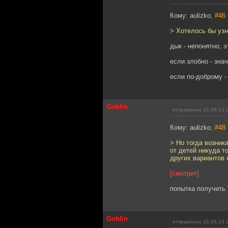
Кому: aulizko,
#46
> Хотелось бы узн
дык - непонятно, 
если злобно - знач
если по-доброму -
Goblin
отправлено 16.08.13 
Кому: aulizko,
#48
> Но тогда возника
от детей никуда т
других вариантов 
[смотрит]
попытка получить 
Goblin
отправлено 16.08.13 