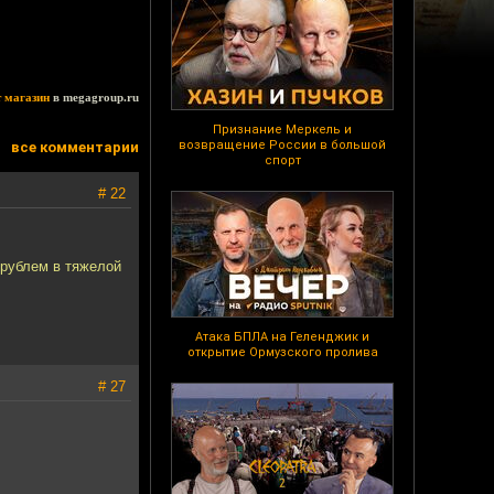
т магазин
в megagroup.ru
Признание Меркель и
возвращение России в большой
все комментарии
спорт
# 22
 рублем в тяжелой
Атака БПЛА на Геленджик и
открытие Ормузского пролива
# 27