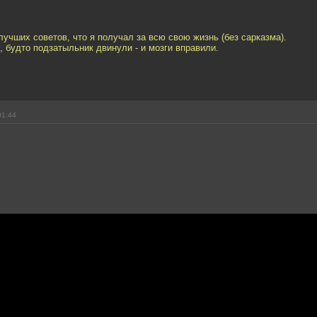
лучших советов, что я получал за всю свою жизнь (без сарказма).
 будто подзатыльник двинули - и мозги вправили.
01:44