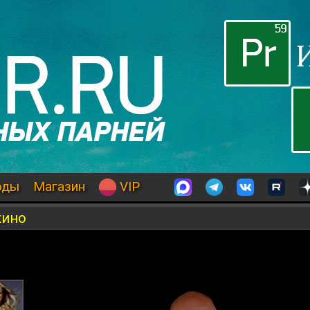
оды
Магазин
VIP
кино