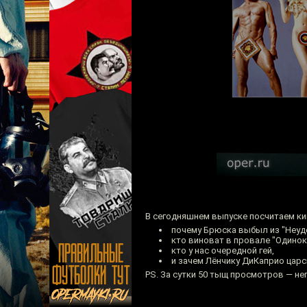
В сегодняшнем выпуске посчитаем ки
почему Брюска выбыл из "Неуд
кто виноват в провале "Одинок
кто у нас очередной гей,
и зачем Лёнчику ДиКаприо царс
PS. За сутки 50 тыщ просмотров — не