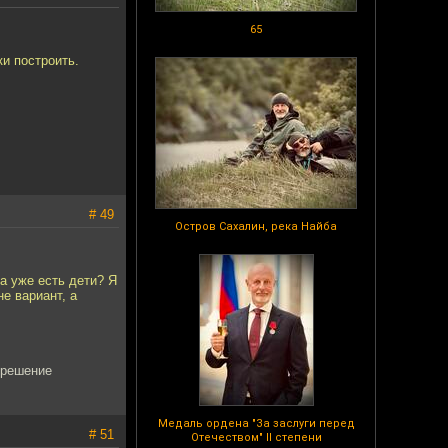
65
и построить.
# 49
Остров Сахалин, река Найба
 а уже есть дети? Я
е вариант, а
а решение
Медаль ордена "За заслуги перед
# 51
Отечеством" II степени