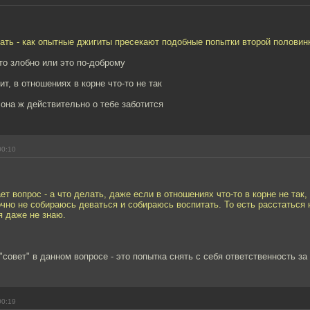
ать - как опытные джигиты пресекают подобные попытки второй половинк
это злобно или это по-доброму
ит, в отношениях в корне что-то не так
 она ж действительно о тебе заботится
00:10
ет вопрос - а что делать, даже если в отношениях что-то в корне не так,
очно не собираюсь деваться и собираюсь воспитать. То есть расстаться н
я даже не знаю.
"совет" в данном вопросе - это попытка снять с себя ответственность з
00:19