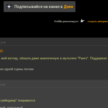
Подписывайся на канал в
Дзен
Goblin рекомендует
создать интерне
13:29
15
а мой взгляд, обошла даже аналогичную в мультяхе "Ранго". Поддержал
из одной сцены погони
16:52
й рейнджер" понравился.
ркий, красочный