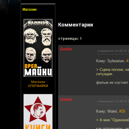
Магазин
Комментарии
cтраницы: 1
Goblin
отправлено 15.08.13 
Кому: Sybearian,
#
> Сцена погони, н
ситуации.
Магазин
фильм не состоит 
ОПЕРМАЙКИ
Goblin
отправлено 15.08.13 
Кому: Walet,
#25
> А мне "Одиноки
как аттракцион - я