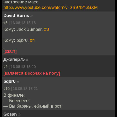
настроение масс:
http://www.youtube.com/watch?v=zIr97bY6GXM
David Burns
»
#8 |
16.08.13 15:18
Кому: Jack Jumper,
#3
Кому: bqbr0,
#4
[ржОт]
Джипер75
»
#9 |
16.08.13 15:20
[валяется в корчах на полу]
bqbr0
»
#10 |
16.08.13 15:21
В финале:
— Беееееее!
— Вы бараны, ебаный в рот!
Gosan
»