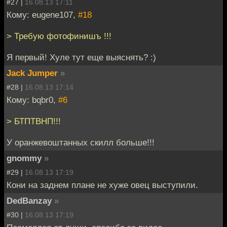
#27 |
16.08.13 17:11
Кому: eugene107,
#18
> Требую фотофинишъ !!!
Я первый! Хуле тут еще выяснять? :)
Jack Jumper
»
#28 |
16.08.13 17:14
Кому: bqbr0,
#6
> БТПТВНП!!!
У оранжевоштанных скилл больше!!!
gnommy
»
#29 |
16.08.13 17:19
Кони на заднем плане не хуже овец выступили.
DedBanzay
»
#30 |
16.08.13 17:19