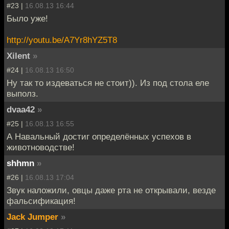
#23 |
16.08.13 16:44
Было уже!
http://youtu.be/A7Yr8hYZ5T8
Xilent
»
#24 |
16.08.13 16:50
Ну так то издеваться не стоит)). Из под стола еле
выполз.
dvaa42
»
#25 |
16.08.13 16:55
А Навальный достиг определённых успехов в
животноводстве!
shhmn
»
#26 |
16.08.13 17:04
Звук наложили, овцы даже рта не открывали, везде
фальсификация!
Jack Jumper
»