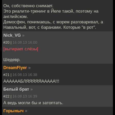
Он, собственно снимает.
Это риалити-тренинг в Йеле такой, поэтому на
английском.
Демосфен, понимаешь, с морем разговаривал, а
Навальный, вот, с баранами. Которые "в рот".
Nick_VG
»
#20 |
16.08.13 16:00
[вытирает слёзы]
Шедевр.
DreamFlyer
»
#21 |
16.08.13 16:38
ААААААБЛЯЯЯЯЯААААА!!!
Белый брат
»
#22 |
16.08.13 16:39
А ведь могли бы и затоптать.
Горыныч
»