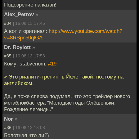
Подозрение на казан!
Alex_Petrov
»
#34 |
16.08.13 17:45
А вот и оригинал:
http://www.youtube.com/watch?
v=8RSpn50qlGA
Dr. Roylott
»
#35 |
16.08.13 17:53
Кому: stabvenom,
#19
> Это риалити-тренинг в Йеле такой, поэтому на
английском.
Да, я тоже сперва подумал, что это трейлер нового
мегаблокбастера "Молодые годы Олёшеньки.
Рождение легенды."
Nor
»
#36 |
16.08.13 18:08
Болотная что ли?)