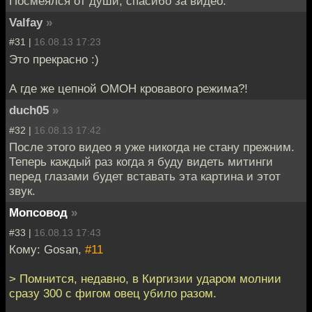
Посмеялся от души, спасибо за видео.
Valfay
»
#31 |
16.08.13 17:23
Это прекрасно :)
А где же цепной ОМОН кровавого режима?!
duch05
»
#32 |
16.08.13 17:42
После этого видео я уже никогда не стану прежним.
Теперь каждый раз когда я буду видеть митинги
перед глазами будет вставать эта картина и этот
звук.
Мопсовод
»
#33 |
16.08.13 17:43
Кому: Gosan,
#11
> Помнится, недавно, в Киргизии ударом молнии
сразу 300 с фигом овец убило разом.