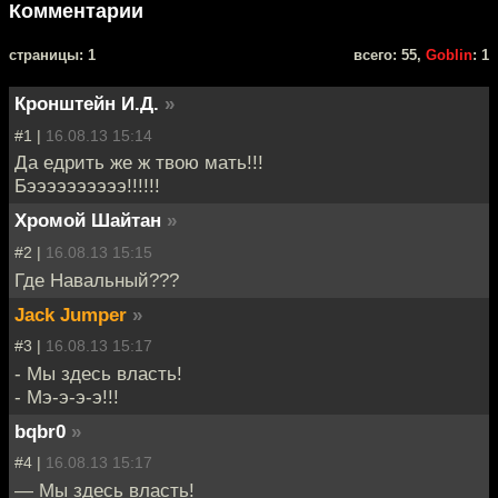
Комментарии
cтраницы: 1
всего: 55,
Goblin
: 1
Кронштейн И.Д.
»
#1 |
16.08.13 15:14
Да едрить же ж твою мать!!!
Бээээээээээ!!!!!!
Хромой Шайтан
»
#2 |
16.08.13 15:15
Где Навальный???
Jack Jumper
»
#3 |
16.08.13 15:17
- Мы здесь власть!
- Мэ-э-э-э!!!
bqbr0
»
#4 |
16.08.13 15:17
— Мы здесь власть!