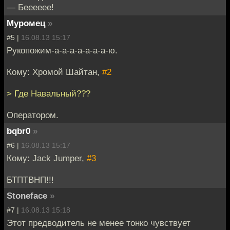
— Бееееее!
Муромец
»
#5 |
16.08.13 15:17
Рукопожим-а-а-а-а-а-а-а-ю.
Кому: Хромой Шайтан,
#2
> Где Навальный???
Оператором.
bqbr0
»
#6 |
16.08.13 15:17
Кому: Jack Jumper,
#3
БТПТВНП!!!
Stoneface
»
#7 |
16.08.13 15:18
Этот предводитель не менее тонко чувствует