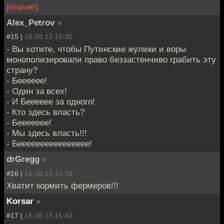
[плачет]
Alex_Petrov
»
#15 |
16.08.13 15:30
- Вы хотите, чтобы Путинские жулики и воры
монополизировали право беззастенчиво грабить эту
страну?
- Бееееее!
- Один за всех!
- И Бееееее за одного!
- Кто здесь власть?
- Беееееее!
- Мы здесь власть!!!
- Бееееееееееееееее!
drGregg
»
#16 |
16.08.13 15:38
Хватит кормить фермеров!!!
Korsar
»
#17 |
16.08.13 15:40