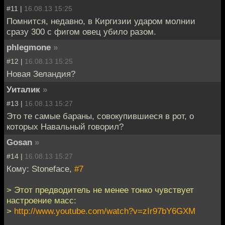
#11 |
16.08.13 15:25
Помнится, недавно, в Киргизии ударом молнии
сразу 300 с фигом овец убило разом.
phlegmone
»
#12 |
16.08.13 15:25
Новая Зеландия?
Уиталик
»
#13 |
16.08.13 15:27
Это те самые бараны, совокупившиеся в рот, о
которых Навальный говорил?
Gosan
»
#14 |
16.08.13 15:27
Кому: Stoneface,
#7
> Этот предводитель не менее тонко чувствует
настроение масс:
>
http://www.youtube.com/watch?v=zIr97bY6GXM