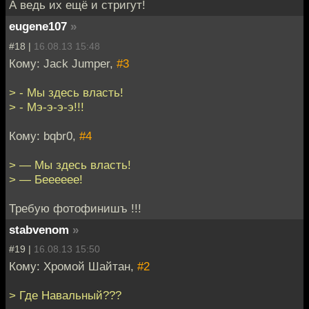
А ведь их ещё и стригут!
eugene107
»
#18 |
16.08.13 15:48
Кому: Jack Jumper,
#3
> - Мы здесь власть!
> - Мэ-э-э-э!!!
Кому: bqbr0,
#4
> — Мы здесь власть!
> — Бееееее!
Требую фотофинишъ !!!
stabvenom
»
#19 |
16.08.13 15:50
Кому: Хромой Шайтан,
#2
> Где Навальный???