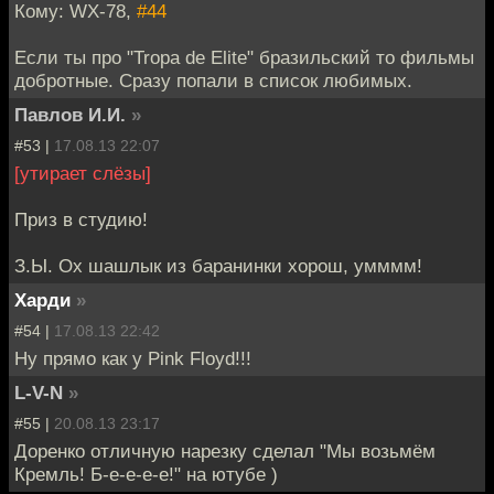
Кому: WX-78,
#44
Если ты про "Tropa de Elite" бразильский то фильмы
добротные. Сразу попали в список любимых.
Павлов И.И.
»
#53 |
17.08.13 22:07
[утирает слёзы]
Приз в студию!
З.Ы. Ох шашлык из баранинки хорош, умммм!
Харди
»
#54 |
17.08.13 22:42
Ну прямо как у Pink Floyd!!!
L-V-N
»
#55 |
20.08.13 23:17
Доренко отличную нарезку сделал "Мы возьмём
Кремль! Б-е-е-е-е!" на ютубе )