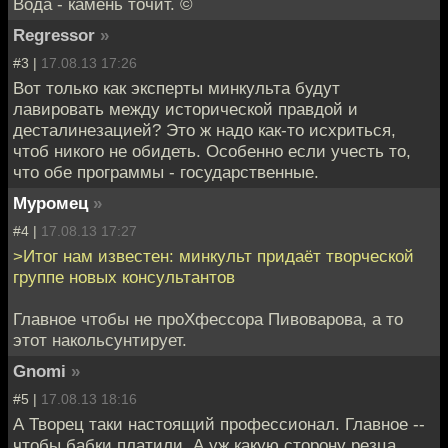
Вода - камень точит. ©
Regressor
»
#3 |
17.08.13 17:26
Вот только как эксперты минкульта будут
лавировать между исторической правдой и
десталинезацией? Это ж надо как-то исхриться,
чтоб никого не обидеть. Особенно если учесть то,
что обе программы - государственные.
Муромец
»
#4 |
17.08.13 17:27
>Итог нам известен: минкульт придаёт творческой
группе новых консультантов
Главное чтобы не проХфессора Пивоварова, а то
этот накольсунтирует.
Gnomi
»
#5 |
17.08.13 18:16
А Творец таки настоящий профессионал. Главное --
чтобы бабки платили. А уж какую сторону резца