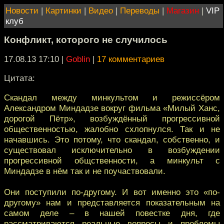
Новости
|
Картинки
|
Видео
|
Переводы
|
Магазин
|
VIP
клуб
Конфликт, которого не случилось
17.08.13 17:10
|
Goblin
|
17 комментариев
Цитата:
Скандал между минкультом и режиссёром
Александром Миндадзе вокруг фильма «Милый Ханс,
дорогой Пётр», возбуждённый прогрессивной
общественностью, жалобно схлопнулся. Так и не
начавшись. Это потому, что скандал, собственно, и
существовал исключительно в возбуждении
прогрессивной общственности, а минкульт с
Миндадзе в нём так и не поучаствовали.
Они поступили по-другому. И вот именно это «по-
другому» нам и представляется показательным на
самом деле – в нашей повестке дня, где
рассматриваются реальные вопросы и проблемы