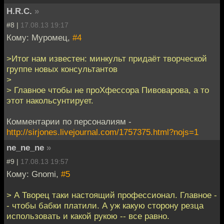
H.R.C.
»
#8 |
17.08.13 19:17
Кому: Муромец,
#4
>Итог нам известен: минкульт придаёт творческой
группе новых консультантов
>
> Главное чтобы не проХфессора Пивоварова, а то
этот накольсунтирует.
Комментарии по персоналиям -
http://sirjones.livejournal.com/1757375.html?nojs=1
ne_ne_ne
»
#9 |
17.08.13 19:57
Кому: Gnomi,
#5
> А Творец таки настоящий профессионал. Главное -
- чтобы бабки платили. А уж какую сторону резца
использовать и какой рукою -- все равно.