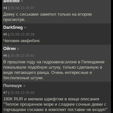
alexis69
»
#4 |
25.08.13 20:37
Девку с сиськами заметил только на втором
просмотре.
DarkSneg
»
#5 |
25.08.13 20:38
Человек-амфибия.
Ойген
»
#6 |
25.08.13 20:42
В прошлом году на гидроавиасалоне в Геленджике
показывали подобную штуку, только сделанную в
виде летающего ранца. Очень интересные и
бесполезные штуки.
Полешук
»
#7 |
25.08.13 20:45
180К RUR и мелким шрифтом в конце описания
"Теплое прозрачное море и сладкие сочные девки с
торчащими сосками в комплект поставки не входят"