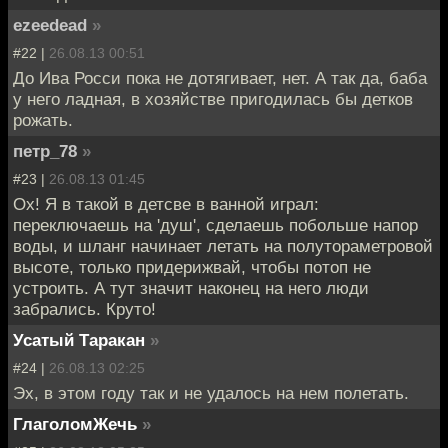
ezeedead
»
#22 |
26.08.13 00:51
До Ива Росси пока не дотягивает, нет. А так да, баба
у него ладная, в хозяйстве пригодилась бы детков
рожать.
петр_78
»
#23 |
26.08.13 01:45
Ох! Я в такой в детсве в ванной играл:
переключаешь на 'душ', сделаешь побольше напор
воды, и шланг начинает летать на полутораметровой
высоте, только придерижвай, чтобы потоп не
устроить. А тут значит наконец на него люди
забрались. Круто!
Усатый Таракан
»
#24 |
26.08.13 02:25
Эх, в этом году так и не удалось на нем полетать.
ГлаголомЖечь
»