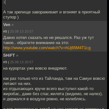
:(
А так зрелище завораживает и вгоняет в приятный
ступор )
Ven
»
#8 |
25.08.13 20:57
Давно хотел сказать но не решался. Раз уж тут
такое.. обратите внимание на это:
http://www.youtube.com/watch?v=hUj65M4T1cg
SHiFT
»
#9 |
25.08.13 20:57
на курортах уже вовсю внедряют.
как раз только что из Тайланда, там на Самуи вовсю
летают на них.
из отдыхающих круче всего выступил какой-то
жиробас, даже без спас.жилета (видимо, не налез).
и держался в воздухе ровно, не колеблясь.
а вот легковесных детей на них мотает из стороны в