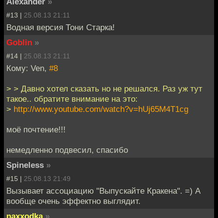
Alexander
»
#13 |
25.08.13 21:11
Водная версия Тони Старка!
Goblin
»
#14 |
25.08.13 21:11
Кому: Ven,
#8
> > Давно хотел сказать но не решался. Раз уж тут
такое.. обратите внимание на это:
>
http://www.youtube.com/watch?v=hUj65M4T1cg
моё почтение!!!
немедленно подвесил, спасибо
Spineless
»
#15 |
25.08.13 21:49
Вызывает ассоциацию "Выпускайте Кракена". =) А
вообще очень эффектно выглядит.
naxxodka
»