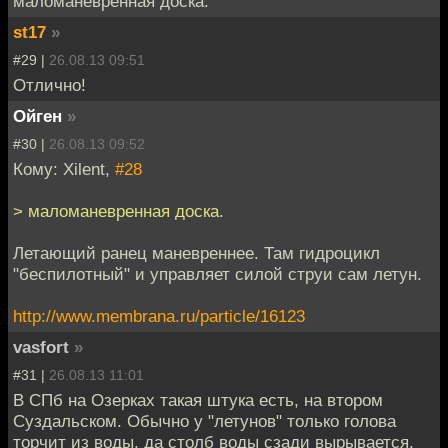
маломаневренная доска.
st17
»
#29 |
26.08.13 09:51
Отлично!
Ойген
»
#30 |
26.08.13 09:52
Кому: Xilent,
#28
> маломаневренная доска.
Летающий ранец маневреннее. Там гидроцикл
"беспилотный" и управляет силой струи сам летун.
http://www.membrana.ru/particle/16123
vasfort
»
#31 |
26.08.13 11:01
В СПб на Озерках такая штука есть, на втором
Суздальском. Обычно у "летунов" только голова
торчит из воды, да столб воды сзади вырывается.