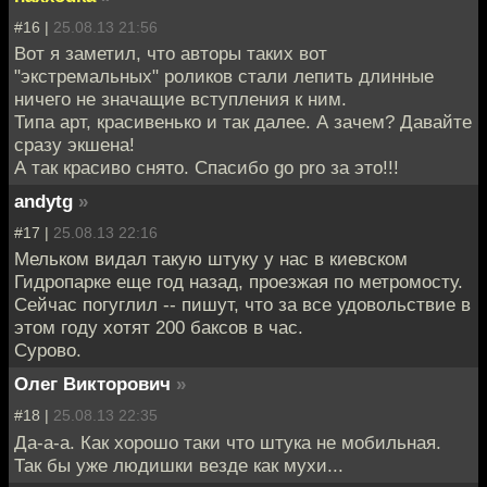
#16 |
25.08.13 21:56
Вот я заметил, что авторы таких вот
"экстремальных" роликов стали лепить длинные
ничего не значащие вступления к ним.
Типа арт, красивенько и так далее. А зачем? Давайте
сразу экшена!
А так красиво снято. Спасибо go pro за это!!!
andytg
»
#17 |
25.08.13 22:16
Мельком видал такую штуку у нас в киевском
Гидропарке еще год назад, проезжая по метромосту.
Сейчас погуглил -- пишут, что за все удовольствие в
этом году хотят 200 баксов в час.
Сурово.
Олег Викторович
»
#18 |
25.08.13 22:35
Да-а-а. Как хорошо таки что штука не мобильная.
Так бы уже людишки везде как мухи...