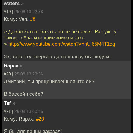
waters
»
#19 |
25.08.13 22:38
Кому: Ven,
#8
> Давно хотел сказать но не решался. Раз уж тут
такое.. обратите внимание на это:
>
http://www.youtube.com/watch?v=hUj65M4T1cg
Эх, всю эту энергию да на пользу бы людям!
Rapax
»
#20 |
25.08.13 23:56
Дмитрий, ты прицениваешься что ли?
В бассейн себе?
Tef
»
#21 |
26.08.13 00:45
Кому: Rapax,
#20
Я бы для ванны заказал!