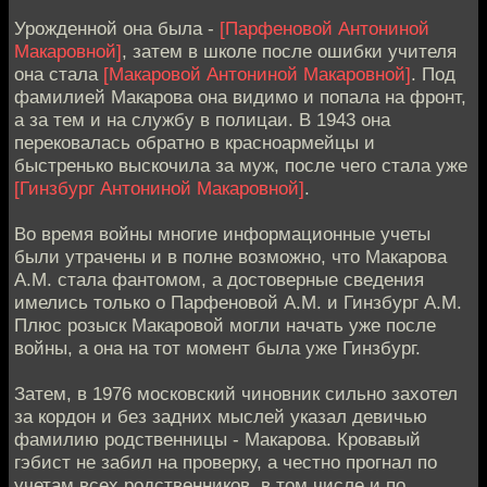
Урожденной она была -
[Парфеновой Антониной
Макаровной]
, затем в школе после ошибки учителя
она стала
[Макаровой Антониной Макаровной]
. Под
фамилией Макарова она видимо и попала на фронт,
а за тем и на службу в полицаи. В 1943 она
перековалась обратно в красноармейцы и
быстренько выскочила за муж, после чего стала уже
[Гинзбург Антониной Макаровной]
.
Во время войны многие информационные учеты
были утрачены и в полне возможно, что Макарова
А.М. стала фантомом, а достоверные сведения
имелись только о Парфеновой А.М. и Гинзбург А.М.
Плюс розыск Макаровой могли начать уже после
войны, а она на тот момент была уже Гинзбург.
Затем, в 1976 московский чиновник сильно захотел
за кордон и без задних мыслей указал девичью
фамилию родственницы - Макарова. Кровавый
гэбист не забил на проверку, а честно прогнал по
учетам всех родственников, в том числе и по