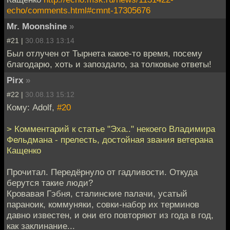
echo/comments.html#cmnt-17305676
Mr. Moonshine
»
#21 |
30.08.13 13:14
Был отлучен от Тырнета какое-то время, посему
благодарю, хоть и запоздало, за толковые ответы!
Pirx
»
#22 |
30.08.13 15:12
Кому: Adolf,
#20
> Комментарий к статье "Эха.." некоего Владимира
Фельдмана - прелесть, достойная звания ветерана
Кащенко
Прочитал. Передёрнуло от гадливости. Откуда
берутся такие люди?
Кровавая Гэбня, сталинские палачи, усатый
параноик, коммуняки, совки-набор их терминов
давно известен, и они его повторяют из года в год,
как заклинание...