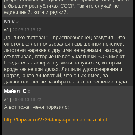
в бывших республиках СССР. Так что случай не
единичный, хотя и редкий.
Naiv
»
#3 |
26.08.13 18:12
Да, лихо "ветеран" - приспособленец замутил. Это
он столько лет пользовался повышенной пенсией,
льготами наравне с другими ветеранами, награды
отхватывал, которые не все участники ВОВ имеют.
Предатель - аферист у меня получился, который
вроде как не при делах. Лишили удостоверения и
наград, а кто виноватый, что он их имел, за
давностью лет не разобрать - это по решению суда.
Майкл_С
»
#4 |
26.08.13 18:22
А вот тоже, меня поразило:
http://topwar.ru/2726-tonya-pulemetchica.html