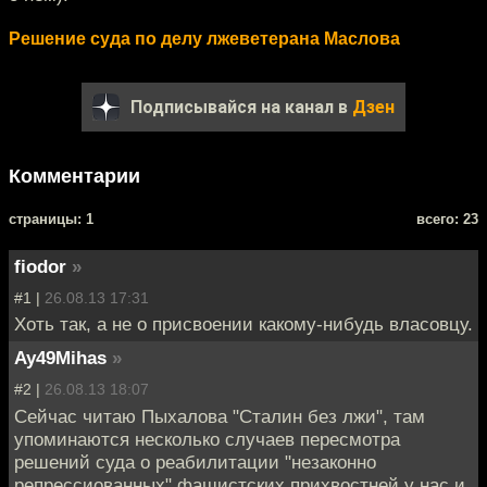
Решение суда по делу лжеветерана Маслова
Подписывайся на канал в
Дзен
Комментарии
cтраницы: 1
всего: 23
fiodor
»
#1 |
26.08.13 17:31
Хоть так, а не о присвоении какому-нибудь власовцу.
Ay49Mihas
»
#2 |
26.08.13 18:07
Сейчас читаю Пыхалова "Сталин без лжи", там
упоминаются несколько случаев пересмотра
решений суда о реабилитации "незаконно
репрессиованных" фашистских прихвостней у нас и