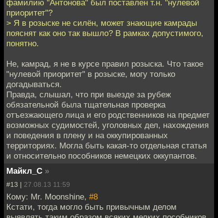
фамилию "Антонова" был поставлен т.н. "нулевой
приоритет"?
> Я в розыске не силён, может знающие камрады
пояснят как оно так вышло? В рамках допустимого,
понятно.
Не, камрад, я не в курсе правил розыска. Что такое
"нулевой приоритет" в розыске, могу только
догадываться.
Правда, слышал, что при выезде за рубеж
обязательной была тщательная проверка
отъезжающего лица и его родственников на предмет
возможных судимостей, уголовных дел, нахождения
и поведения в плену и на оккупированных
территориях. Могла быть какая-то отдельная статья
и относительно пособников немецких оккупантов.
Майкл_С
»
#13 |
27.08.13 11:59
Кому: Mr. Moonshine,
#8
Кстати, тогда могло быть привычным делом
выявлять таким образом всяких мелких пособников