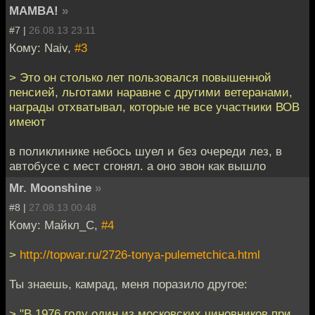
MAMBA!
»
#7 |
26.08.13 23:11
Кому: Naiv,
#3
> Это он столько лет пользовался повышенной
пенсией, льготами наравне с другими ветеранами,
награды отхватывал, которые не все участники ВОВ
имеют
в поликлинике небось шуел и без очереди лез, в
автобусе с мест сгонял. а оно эвон как вышло
Mr. Moonshine
»
#8 |
27.08.13 00:48
Кому: Майкл_С,
#4
>
http://topwar.ru/2726-tonya-pulemetchica.html
Ты знаешь, камрад, меня поразило другое:
> "В 1976 году один из московских чиновников при