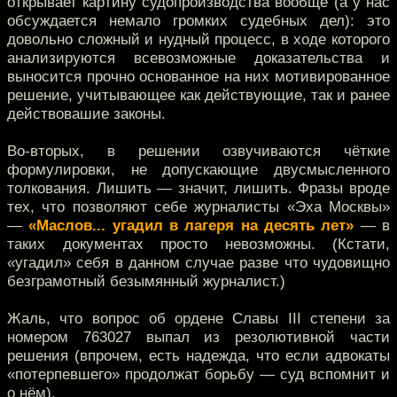
открывает картину судопроизводства вообще (а у нас
обсуждается немало громких судебных дел): это
довольно сложный и нудный процесс, в ходе которого
анализируются всевозможные доказательства и
выносится прочно основанное на них мотивированное
решение, учитывающее как действующие, так и ранее
действовашие законы.
Во-вторых, в решении озвучиваются чёткие
формулировки, не допускающие двусмысленного
толкования. Лишить — значит, лишить. Фразы вроде
тех, что позволяют себе журналисты «Эха Москвы»
—
«Маслов... угадил в лагеря на десять лет»
— в
таких документах просто невозможны. (Кстати,
«угадил» себя в данном случае разве что чудовищно
безграмотный безымянный журналист.)
Жаль, что вопрос об ордене Славы III степени за
номером 763027 выпал из резолютивной части
решения (впрочем, есть надежда, что если адвокаты
«потерпевшего» продолжат борьбу — суд вспомнит и
о нём).