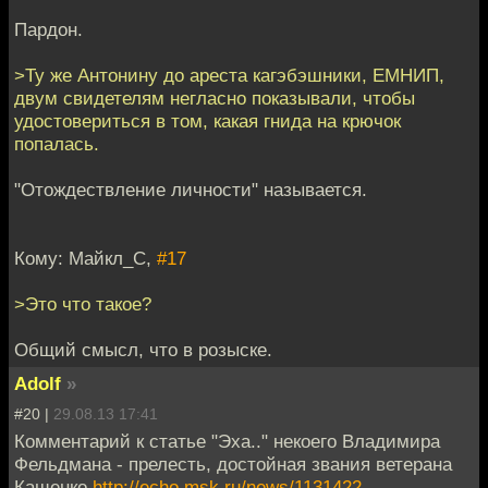
Пардон.
>Ту же Антонину до ареста кагэбэшники, ЕМНИП,
двум свидетелям негласно показывали, чтобы
удостовериться в том, какая гнида на крючок
попалась.
"Отождествление личности" называется.
Кому: Майкл_С,
#17
>Это что такое?
Общий смысл, что в розыске.
Adolf
»
#20 |
29.08.13 17:41
Комментарий к статье "Эха.." некоего Владимира
Фельдмана - прелесть, достойная звания ветерана
Кащенко
http://echo.msk.ru/news/1131422-