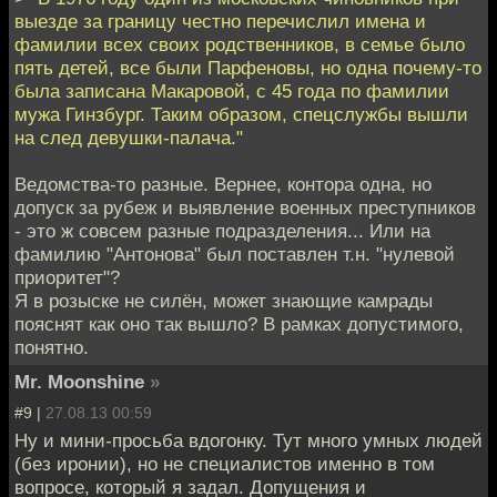
выезде за границу честно перечислил имена и
фамилии всех своих родственников, в семье было
пять детей, все были Парфеновы, но одна почему-то
была записана Макаровой, с 45 года по фамилии
мужа Гинзбург. Таким образом, спецслужбы вышли
на след девушки-палача."
Ведомства-то разные. Вернее, контора одна, но
допуск за рубеж и выявление военных преступников
- это ж совсем разные подразделения... Или на
фамилию "Антонова" был поставлен т.н. "нулевой
приоритет"?
Я в розыске не силён, может знающие камрады
пояснят как оно так вышло? В рамках допустимого,
понятно.
Mr. Moonshine
»
#9 |
27.08.13 00:59
Ну и мини-просьба вдогонку. Тут много умных людей
(без иронии), но не специалистов именно в том
вопросе, который я задал. Допущения и