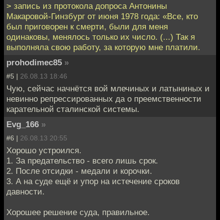
> запись из протокола допроса Антонины
Макаровой-Гинзбург от июня 1978 года: «Все, кто
был приговорен к смерти, были для меня
одинаковы, менялось только их число. (...) Так я
выполняла свою работу, за которую мне платили.
prohodimec85
»
#5 |
26.08.13 18:46
Чую, сейчас начнётся вой млечиных и латыниных и
невинно репрессированных да о преемственности
карательной сталинской системы.
Evg_166
»
#6 |
26.08.13 20:55
Хорошо устроился.
1. За предательство - всего лишь срок.
2. После отсидки - медали и корочки.
3. А на суде ещё и упор на истечение сроков
давности.
Хорошее решение суда, правильное.