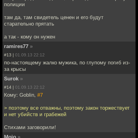
полиции
там да, там свидетель ценен и его будут
старательно прятать
а так - кому он нужен
ramires77
»
#13 |
01.09.13 22:12
по-настоящему жалко мужика, по глупому погиб из-
за крысы
Surok
»
#14 |
01.09.13 22:12
Кому: Goblin,
#7
> поэтому все отважны, поэтому закон торжествует
и нет убийств и грабежей
Стихами заговорили!
Mojo
»