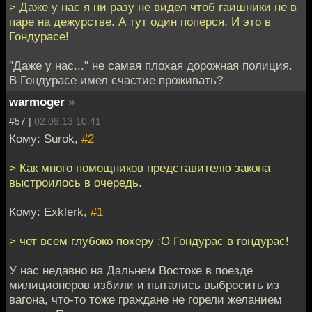
> Даже у нас я ни разу не видел чтоб гаишники не в
паре на дежурстве. А тут один поперся. И это в
Гондурасе!
"Даже у нас..." не самая плохая дорожная полиция.
В Гондурасе имел счастие проживать?
warmoger
»
#57 |
02.09.13 10:41
Кому: Surok,
#2
> Как много помощников представителю закона
выстроилось в очередь.
Кому: Exklerk,
#1
> чет всем глубоко похеру :O Гондурас в гондурас!
У нас недавно на Дальнем Востоке в поезде
милиционеров избили и пытались выбросить из
вагона, что-то тоже граждане не горели желанием