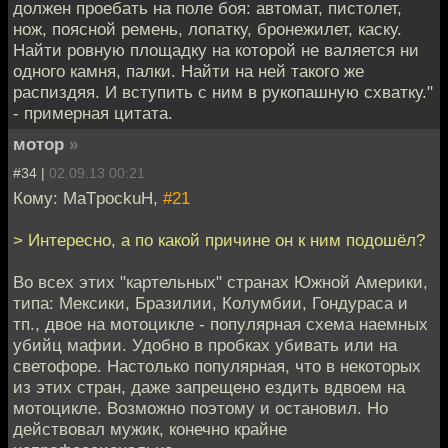
должен проебать на поле боя: автомат, пистолет,
нож, поясной ремень, лопатку, бронежилет, каску.
Найти ровную площадку на которой не валяется ни
одного камня, палки. Найти на ней такого же
распиздяя. И вступить с ним в рукопашную схватку."
- примерная цитата.
мотор
»
#34 |
02.09.13 00:21
Кому: MaTpockuH,
#21
> Интересно, а по какой причине он к ним подошёл?
Во всех этих "картельных" странах Южной Америки,
типа: Мексики, Бразилии, Колумбии, Гондураса и
тп., двое на мотоцикле - популярная схема наемных
убийц мафии. Удобно в пробках убивать или на
светофоре. Настолько популярная, что в некоторых
из этих стран, даже запрещено ездить вдвоем на
мотоцикле. Возможно поэтому и остановил. Но
действовал мужик, конечно крайне