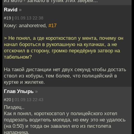
из мото - загнало в тупик этих зверей...
Ravid
»
#19 |
01.09.13 22:38
Кому: anahoretred,
#17
> Не понял, а где короткоствол у мента, почему он
начал бороться в рукопашную на кулачках, а не
отскочил в сторону, громко передёрнув затвор на
табельном?
На такой дистанции нет двух секунд чтобы достать
ствол из кобуры, тем более, что полицейский в
куртке и жилетке.
Глав Упырь
»
#20 |
01.09.13 22:43
Пиздец..
Как я понял, короткосвтол у полицейского хотел
подрезать водитель мопеда, но ему это не удалось
(на 0:50) и тогда он завалил его из пистолета
напарника.