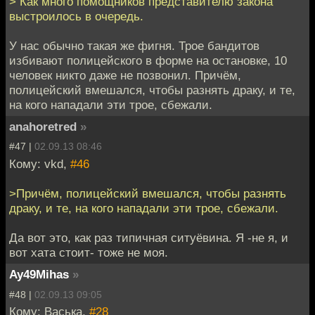
> Как много помощников представителю закона
выстроилось в очередь.
У нас обычно такая же фигня. Трое бандитов
избивают полицейского в форме на остановке, 10
человек никто даже не позвонил. Причём,
полицейский вмешался, чтобы разнять драку, и те,
на кого нападали эти трое, сбежали.
anahoretred
»
#47 |
02.09.13 08:46
Кому: vkd,
#46
>Причём, полицейский вмешался, чтобы разнять
драку, и те, на кого нападали эти трое, сбежали.
Да вот это, как раз типичная ситуёвина. Я -не я, и
вот хата стоит- тоже не моя.
Ay49Mihas
»
#48 |
02.09.13 09:05
Кому: Васька,
#28