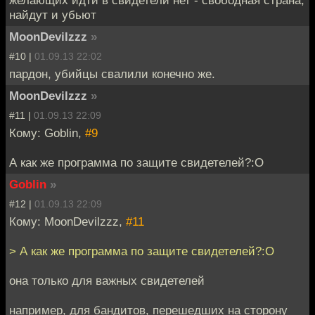
найдут и убьют
MoonDevilzzz
»
#10 |
01.09.13 22:02
пардон, убийцы свалили конечно же.
MoonDevilzzz
»
#11 |
01.09.13 22:09
Кому: Goblin,
#9
А как же программа по защите свидетелей?:O
Goblin
»
#12 |
01.09.13 22:09
Кому: MoonDevilzzz,
#11
> А как же программа по защите свидетелей?:O
она только для важных свидетелей
например, для бандитов, перешедших на сторону