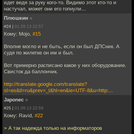
идет ведя за руку кого-то. Видимо этот кто-то и
настучал, может они его гопнули...
Плюшкин
»
#24 |
01.09.13 22:57
Кому: Mojo,
#15
Вполне могло и не быть, если он был ДПСник. А
судя по жилетке он им и был.
Вот примерно расписано какое у них оборудование.
Свисток да баллончик.
http://translate.google.com/translate?
sl=es&tl=ru&prev=_t&hl=en&ie=UTF-8&u=http:...
Japonec
»
#25 |
01.09.13 22:59
Кому: Ravid,
#22
> А так надежда только на информаторов