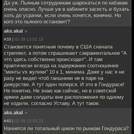
Да уж. Пьяным сотрудникам шарохаться по кабакам
очень опасно. Лучше уж в кабинете засесть и бухать
хоть до усрачки, если очень хочется, конечно. Но
кого это пьяного остановит?
aks.akal
»
#39 |
02.09.13 01:13
Становится понятным почему в США сначала
стреляют, а потом спрашивают сакраментальное "А
что здесь собственно происходит". И там
практически всегда на задержании соотношение
"менты vs жулики" 10 к 1, минима. Даже у нас я ни
разу не видел чтоб гаишники не в паре на
дежурстве. А тут один поперся. И это в Гондурасе!
Не понятно. Не знаю как сейчас, но в советской
армии даже солдаты вне расположения по одному
не ходили, согласно Уставу. А тут такое.
aks.akal
»
#40 |
02.09.13 01:21
Начнется ли тотальный шмон по рынкам Гондураса?