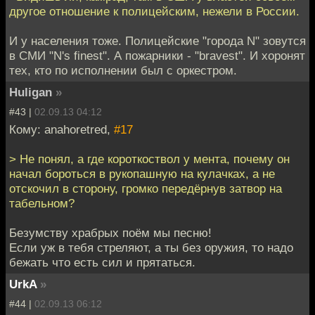
другое отношение к полицейским, нежели в России.
И у населения тоже. Полицейские "города N" зовутся
в СМИ "N's finest". А пожарники - "bravest". И хоронят
тех, кто по исполнении был с оркестром.
Huligan
»
#43 |
02.09.13 04:12
Кому: anahoretred,
#17
> Не понял, а где короткоствол у мента, почему он
начал бороться в рукопашную на кулачках, а не
отскочил в сторону, громко передёрнув затвор на
табельном?
Безумству храбрых поём мы песню!
Если уж в тебя стреляют, а ты без оружия, то надо
бежать что есть сил и прятаться.
UrkA
»
#44 |
02.09.13 06:12