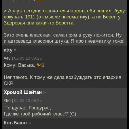
> А я уж сегодня окончательно для себя решил, буду
покупать 1911 (в смысле пневматику), а не Беретту.
Здоровая она какая-то Беретта.
Зато очень классная, сама прям в руку ложится. Ну
и автовзвод классная штука. Я про пневматику тоже!
atty
»
#49 |
02.09.13 09:23
Кому: Васька,
#41
Нет такого. К тому же дела возбуждать это епархия
СКР.
Хромой Шайтан
»
#50 |
02.09.13 09:25
"Гондурас, Гондурас,
Где же твой рабочий класс?"(С)
Кот-Баюн
»