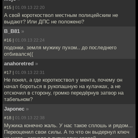
#15 |
01.09.13 22:20
А свой короткоствол местным полицейским не
выдают? Или ДПС не положено?
B_B81
»
#16 |
01.09.13 22:24
подонки. земля мужику пухом.. до последнего
отбивался((
anahoretred
»
#17 |
01.09.13 22:31
Не понял, а где короткоствол у мента, почему он
начал бороться в рукопашную на кулачках, а не
отскочил в сторону, громко передёрнув затвор на
табельном?
Japonec
»
#18 |
01.09.13 22:38
Мужика конечно жаль. У нас такое сплошь и рядом...
Переоценил свои силы. А то что он выдернул ключ