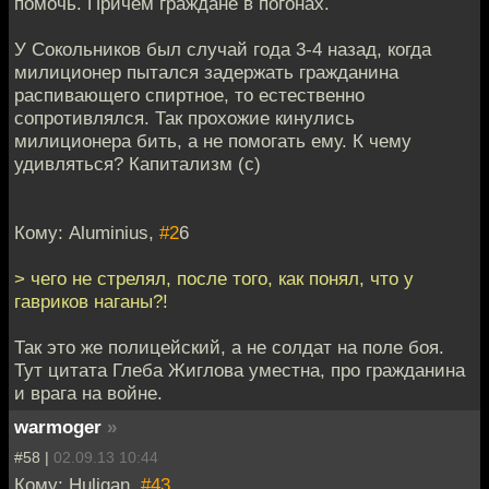
помочь. Причем граждане в погонах.
У Сокольников был случай года 3-4 назад, когда
милиционер пытался задержать гражданина
распивающего спиртное, то естественно
сопротивлялся. Так прохожие кинулись
милиционера бить, а не помогать ему. К чему
удивляться? Капитализм (с)
Кому: Aluminius,
#2
6
> чего не стрелял, после того, как понял, что у
гавриков наганы?!
Так это же полицейский, а не солдат на поле боя.
Тут цитата Глеба Жиглова уместна, про гражданина
и врага на войне.
warmoger
»
#58 |
02.09.13 10:44
Кому: Huligan,
#43