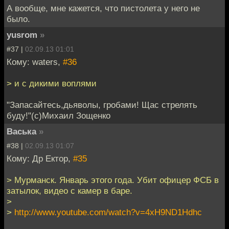
А вообще, мне кажется, что пистолета у него не
было.
yusrom
»
#37 |
02.09.13 01:01
Кому: waters,
#36
> и с дикими воплями
"Запасайтесь,дьяволы, гробами! Щас стрелять
буду!"(с)Михаил Зощенко
Васька
»
#38 |
02.09.13 01:07
Кому: Др Ектор,
#35
> Мурманск. Январь этого года. Убит офицер ФСБ в
затылок, видео с камер в баре.
>
>
http://www.youtube.com/watch?v=4xH9ND1Hdhc