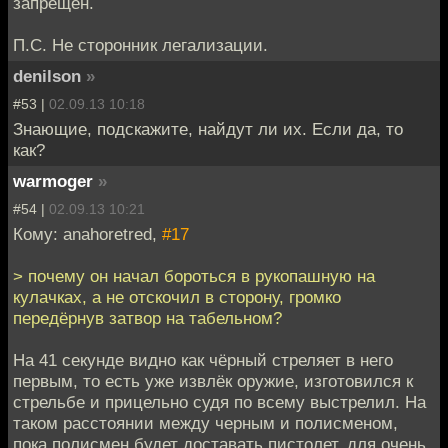
запрещен.
П.С. Не сторонник легализации.
denilson
»
#53 |
02.09.13 10:18
Знающие, подскажите, найдут ли их. Если да, то
как?
warmoger
»
#54 |
02.09.13 10:21
Кому: anahoretred,
#17
> почему он начал бороться в рукопашную на
кулачках, а не отскочил в сторону, громко
передёрнув затвор на табельном?
На 41 секунде видно как чёрный стреляет в него
первым, то есть уже извлёк оружие, изготовился к
стрельбе и прицельно судя по всему выстрелил. На
таком расстоянии между черным и полисменом,
пока полисмен будет доставать пистолет, для очень