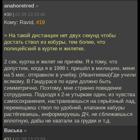
anahoretred
»
#30 |
01.09.13 23:46
Кому: Ravid,
#19
> На такой дистанции нет двух секунд чтобы
достать ствол из кобуры, тем более, что
полицейский в куртке и жилетке.
2 сек. куртка и жилет не причём. Я к тому, что
допустим, когда я в 1998 г. пришёл в милицию, меня
на 5 мес. отправили в учебку. (Ивантеевка)Где учили
всякому. В Гандурасе по идеи должно быть
симметрично. Поэтому, мне странно поведение
сотрудника. Подходя к 2-м утыркам один, из чувства
самосохранения, настраиваешься на серьёзный лад,
перемещаеш ствол по удобней, клапанок кабуры
растёгиваешь, информируешь ДЧ, не сближаешься
вплотную, дабы не хватали за грудки и т.д.
Васька
»
#31 |
01.09.13 23:59