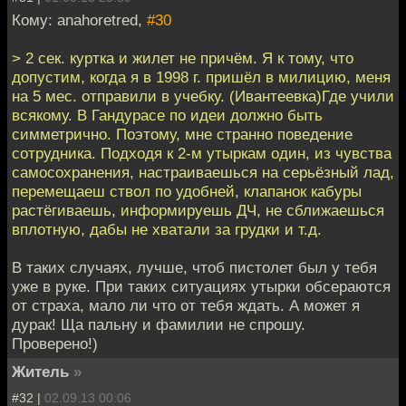
Кому: anahoretred,
#30
> 2 сек. куртка и жилет не причём. Я к тому, что
допустим, когда я в 1998 г. пришёл в милицию, меня
на 5 мес. отправили в учебку. (Ивантеевка)Где учили
всякому. В Гандурасе по идеи должно быть
симметрично. Поэтому, мне странно поведение
сотрудника. Подходя к 2-м утыркам один, из чувства
самосохранения, настраиваешься на серьёзный лад,
перемещаеш ствол по удобней, клапанок кабуры
растёгиваешь, информируешь ДЧ, не сближаешься
вплотную, дабы не хватали за грудки и т.д.
В таких случаях, лучше, чтоб пистолет был у тебя
уже в руке. При таких ситуациях утырки обсераются
от страха, мало ли что от тебя ждать. А может я
дурак! Ща пальну и фамилии не спрошу.
Проверено!)
Житель
»
#32 |
02.09.13 00:06