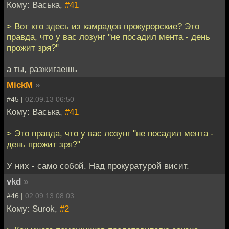
Кому: Васька,
#41
> Вот кто здесь из камрадов прокурорские? Это
правда, что у вас лозунг "не посадил мента - день
прожит зря?"
а ты, разжигаешь
MickM
»
#45 |
02.09.13 06:50
Кому: Васька,
#41
> Это правда, что у вас лозунг "не посадил мента -
день прожит зря?"
У них - само собой. Над прокуратурой висит.
vkd
»
#46 |
02.09.13 08:03
Кому: Surok,
#2