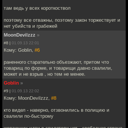
там ведь у всех короткоствол
поэтому все отважны, поэтому закон торжествует и
нет убийств и грабежей
MoonDevilzzz
»
#8 |
01.09.13 22:01
Кому: Goblin,
#6
раненного старательно объезжают, притом что
товарищ по форме, и товарищи давно свалили,
может и не взрыв , но тем не менее.
Goblin
»
#9 |
01.09.13 22:02
Кому: MoonDevilzzz,
#8
кто видел - наверно, отзвонились в полицию и
свалили по-быстрому
желающих идти в свидетели нет - свободная страна,