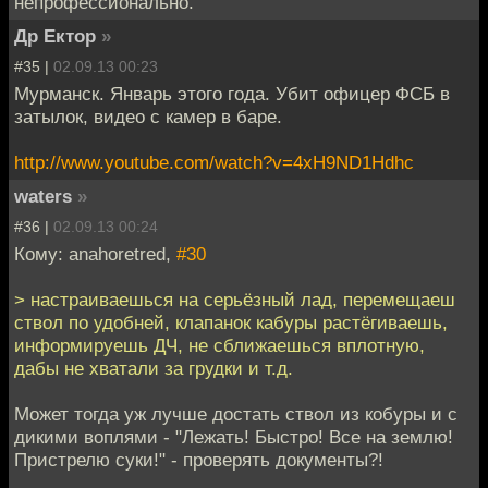
непрофессионально.
Др Ектор
»
#35 |
02.09.13 00:23
Мурманск. Январь этого года. Убит офицер ФСБ в
затылок, видео с камер в баре.
http://www.youtube.com/watch?v=4xH9ND1Hdhc
waters
»
#36 |
02.09.13 00:24
Кому: anahoretred,
#30
> настраиваешься на серьёзный лад, перемещаеш
ствол по удобней, клапанок кабуры растёгиваешь,
информируешь ДЧ, не сближаешься вплотную,
дабы не хватали за грудки и т.д.
Может тогда уж лучше достать ствол из кобуры и с
дикими воплями - "Лежать! Быстро! Все на землю!
Пристрелю суки!" - проверять документы?!