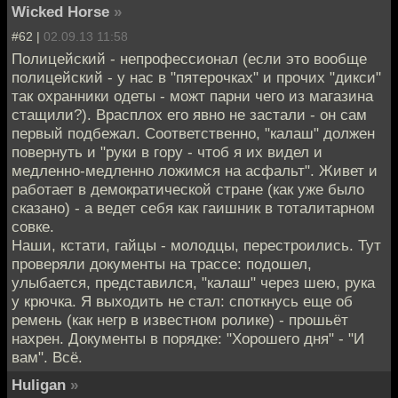
Wicked Horse
»
#62 |
02.09.13 11:58
Полицейский - непрофессионал (если это вообще
полицейский - у нас в "пятерочках" и прочих "дикси"
так охранники одеты - можт парни чего из магазина
стащили?). Врасплох его явно не застали - он сам
первый подбежал. Соответственно, "калаш" должен
повернуть и "руки в гору - чтоб я их видел и
медленно-медленно ложимся на асфальт". Живет и
работает в демократической стране (как уже было
сказано) - а ведет себя как гаишник в тоталитарном
совке.
Наши, кстати, гайцы - молодцы, перестроились. Тут
проверяли документы на трассе: подошел,
улыбается, представился, "калаш" через шею, рука
у крючка. Я выходить не стал: споткнусь еще об
ремень (как негр в известном ролике) - прошьёт
нахрен. Документы в порядке: "Хорошего дня" - "И
вам". Всё.
Huligan
»