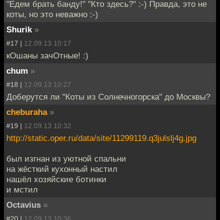
"Едем брать банду!" "Кто здесь?" :-) Правда, это не
коты, но это неважно :-)
Shurik
»
#17 |
12.09.13 10:17
кОшаны зачОтные! :)
chum
»
#18 |
12.09.13 10:27
Доберутся ли "Коты из Солнечногорска" до Москвы?
cheburaha
»
#19 |
12.09.13 10:32
http://static.oper.ru/data/site/11299119.q3julslj4g.jpg
был изгнан из уютной спальни
на жёсткий кухонный настил
нашёл хозяйские ботинки
и мстил
Octavius
»
#20 |
12.09.13 10:36