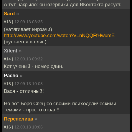
А тут накрыло: он юзерпики для ВКонтакта рисует.
Sard
»
#13 |
12.09.13 08:35
(натягивает кирзачи)
http://www.youtube.com/watch?v=nNQQFfHwumE
(пускается в пляс)
Xilent
»
#14 |
12.09.13 09:32
Кот ученый - номер один.
Pacho
»
#15 |
12.09.13 10:03
Вася - отличный!
Но вот Боря Спец со своими психоделическими
темами - просто отвал!!
Перепелица
»
#16 |
12.09.13 10:06