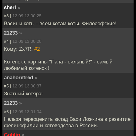
sherl
»
#3 |
12.09.13 00:25
Васины коты - всем котам коты. Философские!
21233
»
#4 |
12.09.13 00:28
Кому: Zx7R,
#2
Котенок с картины "Папа - сильный!" - самый
любимый котенок !
anahoretred
»
#5 |
12.09.13 00:37
Знатный котяра!
21233
»
#6 |
12.09.13 01:04
Нельзя переоценить вклад Васи Ложкина в развитие
фелинофилии и котоводства в России.
Goblin
»