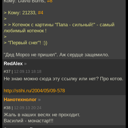
Кому: David Burns,
#8
> Кому: 21233,
#4
>
> > Котенок с картины "Папа - сильный!" - самый
любимый котенок !
>
> "Первый снег"! :))
"Дед Мороз не пришел". Аж сердце защемило.
RedAlex
»
#37 |
12.09.13 18:18
Не знаю можно сюда эту ссылку или нет? Про котов.
http://stihi.ru/2004/05/09-578
Нанотехнолог
»
#38 |
12.09.13 20:24
Жаль в наших весях не проходит.
Василий - монастар!!!