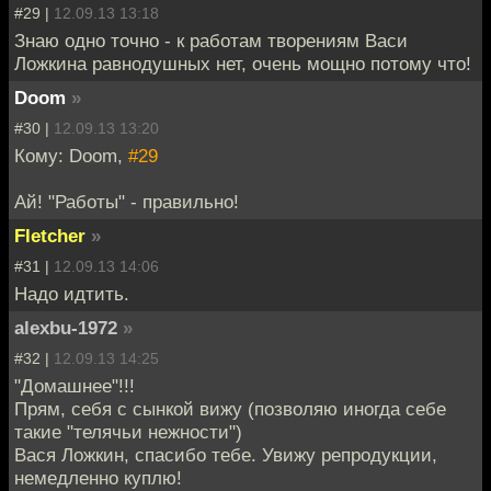
#29 |
12.09.13 13:18
Знаю одно точно - к работам творениям Васи
Ложкина равнодушных нет, очень мощно потому что!
Doom
»
#30 |
12.09.13 13:20
Кому: Doom,
#29
Ай! "Работы" - правильно!
Fletcher
»
#31 |
12.09.13 14:06
Надо идтить.
alexbu-1972
»
#32 |
12.09.13 14:25
"Домашнее"!!!
Прям, себя с сынкой вижу (позволяю иногда себе
такие "телячьи нежности")
Вася Ложкин, спасибо тебе. Увижу репродукции,
немедленно куплю!