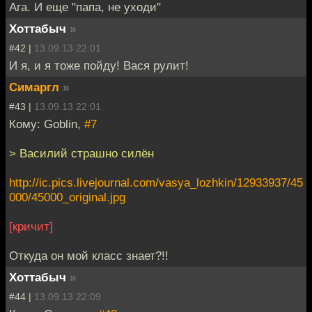
Ага. И еще "папа, не уходи"
Хоттабыч
»
#42 |
13.09.13 22:01
И я, и я тоже пойду! Вася рулит!
Симаргл
»
#43 |
13.09.13 22:01
Кому: Goblin,
#7
> Василий страшно силён
http://ic.pics.livejournal.com/vasya_lozhkin/12933937/45
000/45000_original.jpg
[кричит]
Откуда он мой класс знает?!!
Хоттабыч
»
#44 |
13.09.13 22:09