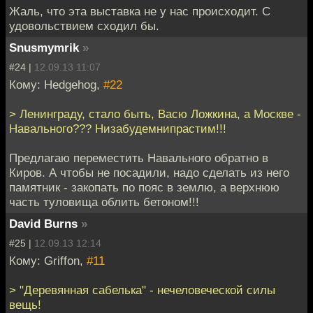
Жаль, что эта выставка не у нас происходит. С
удовольствием сходил бы.
Snusmymrik
»
#24 |
12.09.13 11:07
Кому: Hedgehog,
#22
> Ленинграду, стало быть, Васю Ложкина, а Москве -
Навального??? Низабудемнипрастим!!!
Предлагаю переместить Навального обратно в
Киров. А чтобы не посадили, надо сделать из него
памятник - закопать по пояс в землю, а верхнюю
часть туловища облить бетоном!!!
David Burns
»
#25 |
12.09.13 12:14
Кому: Griffon,
#11
> "Деревянная сабелька" - нечеловеческой силы
вещь!