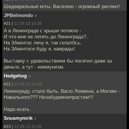
Шедевральные коты. Василию - огромный респект!
JPBelmondo
»
#21 |
12.09.13 10:36
А в Ленинграде с крыши потекло -
И что мне не лететь до Ленинграда?..
На ЗАкинтос лечу я, так склал0сь,
На ЗАкинтосе буду я, камрады!
Выставку с удовольствием бы посетил даже за
деньги, а тут - коммунизм.
Hedgehog
»
#22 |
12.09.13 10:59
Ленинграду, стало быть, Васю Ложкина, а Москве -
Навального??? Низабудемнипрастим!!!
Надо ехать.
Snusmymrik
»
#23 |
12.09.13 11:04