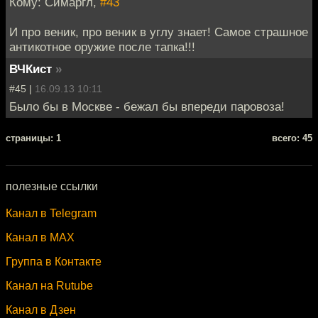
Кому: Симаргл,
#43
И про веник, про веник в углу знает! Самое страшное
антикотное оружие после тапка!!!
ВЧКист
»
#45 |
16.09.13 10:11
Было бы в Москве - бежал бы впереди паровоза!
cтраницы: 1
всего: 45
полезные ссылки
Канал в Telegram
Канал в MAX
Группа в Контакте
Канал на Rutube
Канал в Дзен