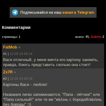
Подписывайся на наш
канал в Telegram
Комментарии
cтраницы: 1
всего: 45,
Goblin
: 2
FatMob
»
#1 |
12.09.13 00:14
Вася отличный, у меня мечта его картину заиметь,
правда, боюсь представить сколько она стоит!
Zx7R
»
#2 |
12.09.13 00:18
Картины Васи - люблю!
Названия легко запоминаются, "Папа - лётчик!" или
"Папа сильный!" или те же "жЫзнь с бородой/жЫзнь
без бороды" :))