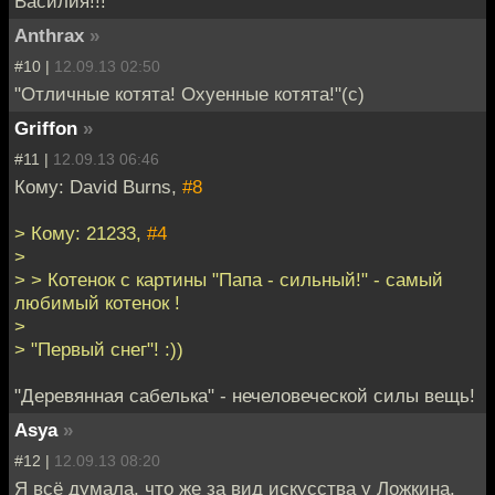
Василия!!!
Anthrax
»
#10 |
12.09.13 02:50
"Отличные котята! Охуенные котята!"(с)
Griffon
»
#11 |
12.09.13 06:46
Кому: David Burns,
#8
> Кому: 21233,
#4
>
> > Котенок с картины "Папа - сильный!" - самый
любимый котенок !
>
> "Первый снег"! :))
"Деревянная сабелька" - нечеловеческой силы вещь!
Asya
»
#12 |
12.09.13 08:20
Я всё думала, что же за вид искусства у Ложкина.