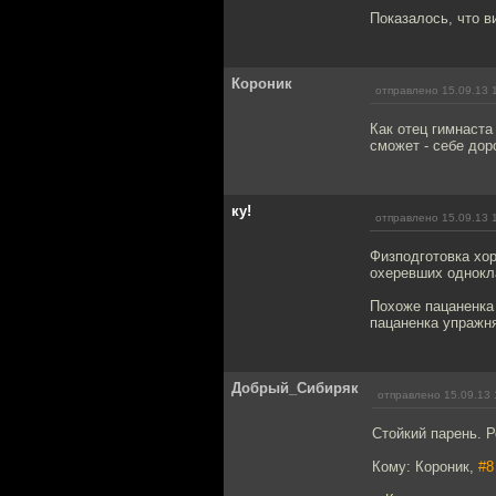
Показалось, что в
Короник
отправлено 15.09.13 
Как отец гимнаста
сможет - себе дор
ку!
отправлено 15.09.13 
Физподготовка хор
охеревших однокла
Похоже пацаненка 
пацаненка упражня
Добрый_Сибиряк
отправлено 15.09.13 
Стойкий парень. Р
Кому: Короник,
#8