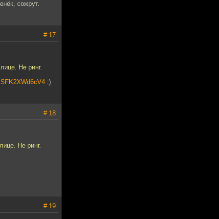
енёк, сожрут.
# 17
лице. Не ринг.
&v=SFK2XWd6cV4
:)
# 18
ице. Не ринг.
# 19