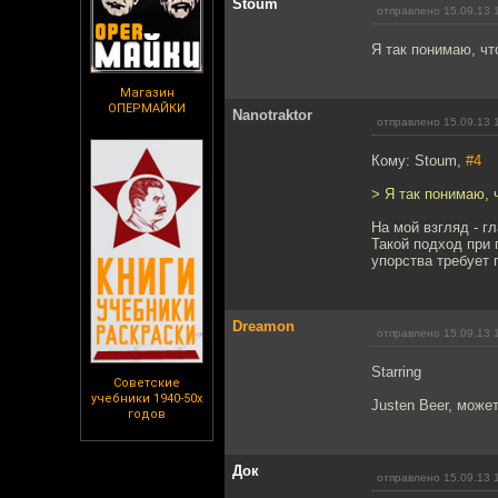
Stoum
отправлено 15.09.13 
Я так понимаю, чт
Магазин
ОПЕРМАЙКИ
Nanotraktor
отправлено 15.09.13 
Кому: Stoum,
#4
> Я так понимаю, 
На мой взгляд - г
Такой подход при 
упорства требует 
Dreamon
отправлено 15.09.13 
Starring
Советские
учебники 1940-50х
Justen Beer, може
годов
Док
отправлено 15.09.13 