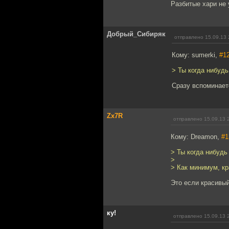
Разбитые хари не 
Добрый_Сибиряк
отправлено 15.09.13 
Кому: sumerki,
#1
> Ты когда нибудь
Сразу вспоминает
Zx7R
отправлено 15.09.13 
Кому: Dreamon,
#1
> Ты когда нибудь
>
> Как минимум, кр
Это если красивый
ку!
отправлено 15.09.13 