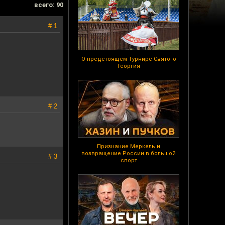
всего: 90
# 1
О предстоящем Турнире Святого
Георгия
# 2
Признание Меркель и
возвращение России в большой
# 3
спорт