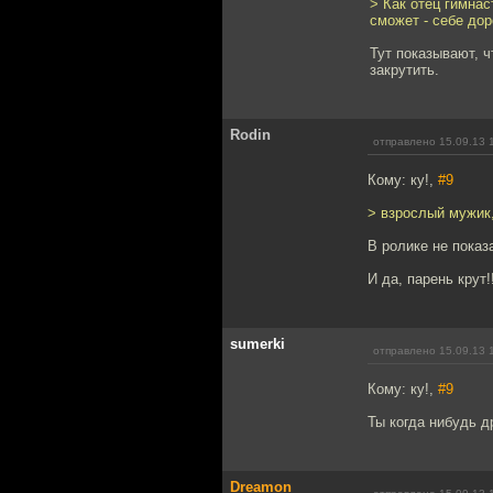
> Как отец гимнас
сможет - себе до
Тут показывают, ч
закрутить.
Rodin
отправлено 15.09.13 
Кому: ку!,
#9
> взрослый мужик,
В ролике не показ
И да, парень крут!
sumerki
отправлено 15.09.13 
Кому: ку!,
#9
Ты когда нибудь д
Dreamon