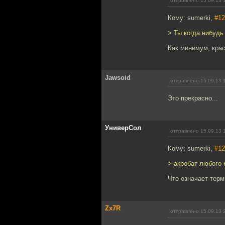
отправлено 15.09.13 
Кому: sumerki,
#12
> Ты когда нибудь
Как минимум, крас
Jawsoid
отправлено 15.09.13 
Это прекрасно...
УниверСол
отправлено 15.09.13 
Кому: sumerki,
#12
> акробат любого 
Что означает терм
Zx7R
отправлено 15.09.13 