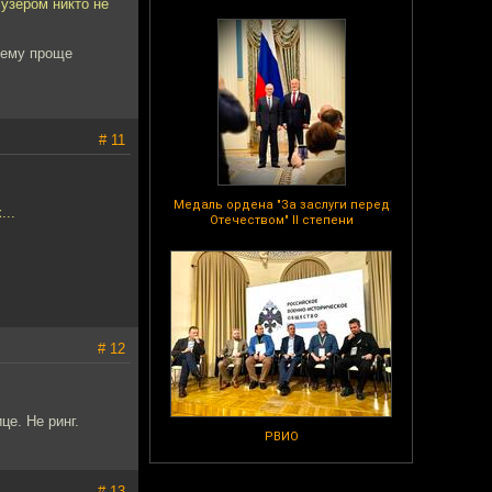
лузером никто не
р ему проще
# 11
Медаль ордена "За заслуги перед
...
Отечеством" II степени
# 12
це. Не ринг.
РВИО
# 13