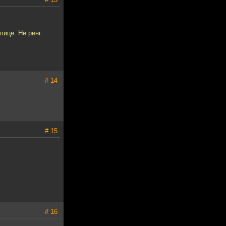
ице. Не ринг.
# 14
# 15
# 16