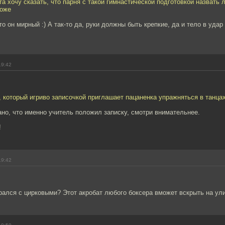
та хочу сказать, что парня с такой гимнастической подготовкой назвать 
роже
то он мирный :) А так-то да, руки должны быть крепкие, да и тело в уда
19:42
 который игриво записочкой приглашает пацаненка упражняться в танцах
ано, что именно учитель положил записку, смотри внимательнее.
!
19:42
рался с цирковыми? Этот акробат любого боксера вможет вскрыть на ули