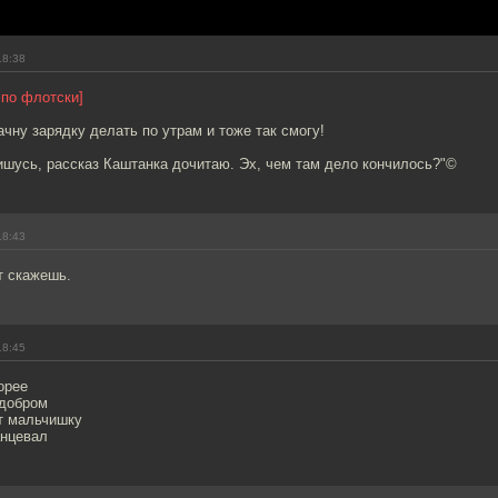
18:38
 по флотски]
ачну зарядку делать по утрам и тоже так смогу!
ишусь, рассказ Каштанка дочитаю. Эх, чем там дело кончилось?"©
18:43
ут скажешь.
18:45
орее
 добром
т мальчишку
анцевал