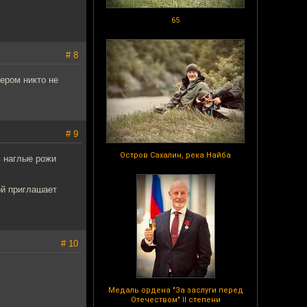
65
# 8
зером никто не
# 9
Остров Сахалин, река Найба
ь наглые рожи
ой приглашает
# 10
Медаль ордена "За заслуги перед
Отечеством" II степени