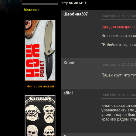
cтраницы: 1
Магазин
Щербина307
отправлено 15.09.13 
[доедая макароны
Вот прям завтра н
"В библиотеку зап
Xilent
отправлено 15.09.13 
Пацан крут, что т
Империя ножей
affigi
отправлено 15.09.13 
илья старается ск
уравновесить зло
увидел парни бью
красиво рядом ст