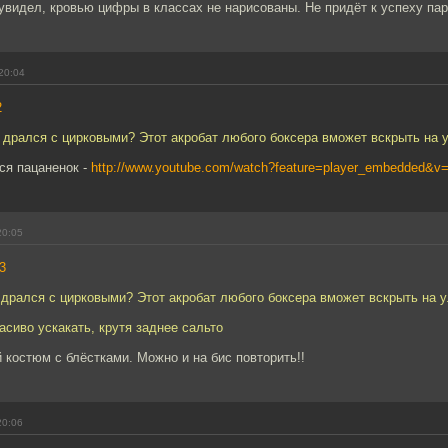
увидел, кровью цифры в классах не нарисованы. Не придёт к успеху пар
20:04
2
 дрался с цирковыми? Этот акробат любого боксера вможет вскрыть на у
ся пацаненок -
http://www.youtube.com/watch?feature=player_embedded
20:05
3
 дрался с цирковыми? Этот акробат любого боксера вможет вскрыть на ул
асиво ускакать, крутя заднее сальто
 костюм с блёстками. Можно и на бис повторить!!
20:06