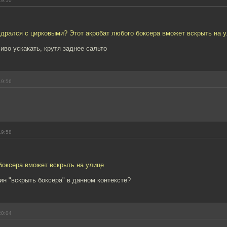
19:50
 дрался с цирковыми? Этот акробат любого боксера вможет вскрыть на ул
иво ускакать, крутя заднее сальто
19:56
19:58
боксера вможет вскрыть на улице
ин "вскрыть боксера" в данном контексте?
20:04