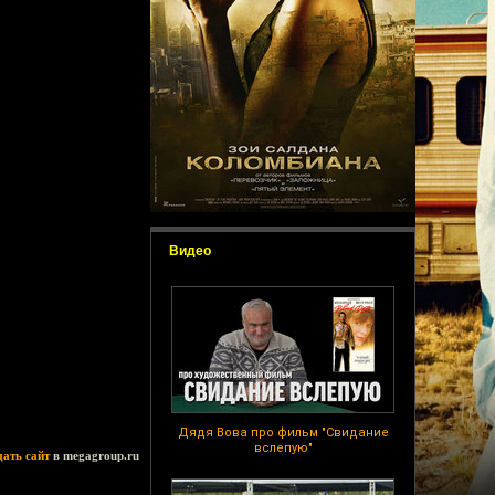
Видео
Дядя Вова про фильм "Свидание
вслепую"
дать сайт
в megagroup.ru