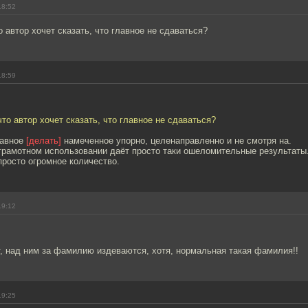
18:52
о автор хочет сказать, что главное не сдаваться?
18:59
что автор хочет сказать, что главное не сдаваться?
лавное
[делать]
намеченное упорно, целенаправленно и не смотря на.
грамотном использовании даёт просто таки ошеломительные результаты
просто огромное количество.
19:12
т, над ним за фамилию издеваются, хотя, нормальная такая фамилия!!
19:25