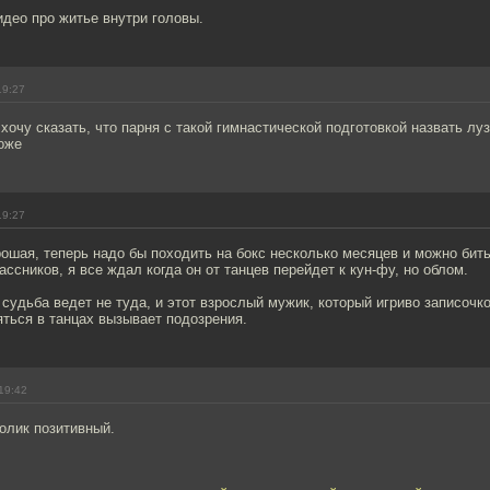
идео про житье внутри головы.
19:27
 хочу сказать, что парня с такой гимнастической подготовкой назвать лу
оже
19:27
ошая, теперь надо бы походить на бокс несколько месяцев и можно бит
ссников, я все ждал когда он от танцев перейдет к кун-фу, но облом.
судьба ведет не туда, и этот взрослый мужик, который игриво записочк
ться в танцах вызывает подозрения.
19:42
олик позитивный.