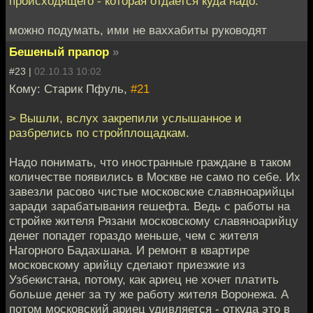
происходящего - которая отдается куда надо.
можно подумать, ими не ваххабиты руководят
Бешеный прапор
»
#23 |
02.10.13 10:02
Кому: Старик Пфуль,
#21
> Вышли, вслух закрепили услышанное и
разбрелись по стройплощадкам.
Надо понимать, что иностранные граждане в таком
количестве появились в Москве не само по себе. Их
завезли расово чистые московские славяноарийцы
заради зарабатывания гешефта. Ведь с работы на
стройке жителя Рязани московскому славяноарийцу
денег попадет гораздо меньше, чем с жителя
Нагорного Бадахшана. И ремонт в квартире
московскому арийцу сделают приезжие из
Узбекистана, потому, как ариец не хочет платить
больше денег за ту же работу жителя Воронежа. А
потом московский ариец удивляется - откуда это в