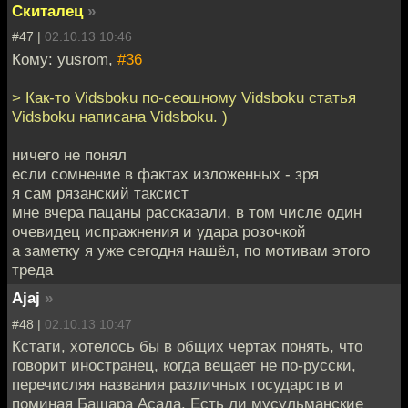
Скиталец
»
#47 |
02.10.13 10:46
Кому: yusrom,
#36
> Как-то Vidsboku по-сеошному Vidsboku статья
Vidsboku написана Vidsboku. )
ничего не понял
если сомнение в фактах изложенных - зря
я сам рязанский таксист
мне вчера пацаны рассказали, в том числе один
очевидец испражнения и удара розочкой
а заметку я уже сегодня нашёл, по мотивам этого
треда
Ajaj
»
#48 |
02.10.13 10:47
Кстати, хотелось бы в общих чертах понять, что
говорит иностранец, когда вещает не по-русски,
перечисляя названия различных государств и
поминая Башара Асада. Есть ли мусульманские