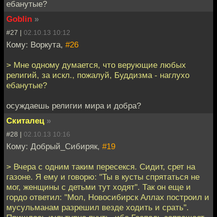
ебанутые?
Goblin
»
#27 |
02.10.13 10:12
Кому: Воркута,
#26
> Мне одному думается, что верующие любых
религий, за искл., пожалуй, Буддизма - наглухо
ебанутые?
осуждаешь религии мира и добра?
Скиталец
»
#28 |
02.10.13 10:16
Кому: Добрый_Сибиряк,
#19
> Вчера с одним таким пересекся. Сидит, срет на
газоне. Я ему и говорю: "Ты в кусты спрятаться не
мог, женщины с детьми тут ходят". Так он еще и
гордо ответил: "Мол, Новосибирск Аллах построил и
мусульманам разрешил везде ходить и срать".