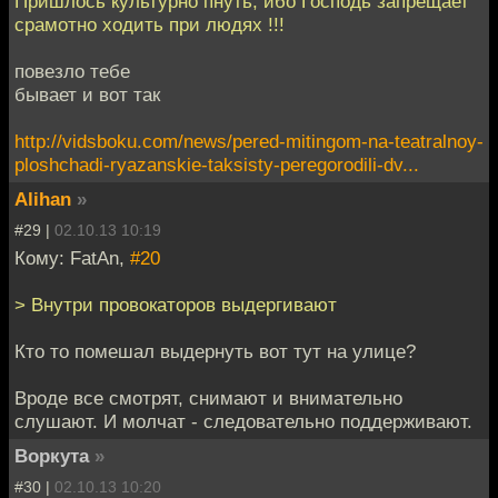
Пришлось культурно пнуть, ибо Господь запрещает
срамотно ходить при людях !!!
повезло тебе
бывает и вот так
http://vidsboku.com/news/pered-mitingom-na-teatralnoy-
ploshchadi-ryazanskie-taksisty-peregorodili-dv...
Alihan
»
#29 |
02.10.13 10:19
Кому: FatAn,
#20
> Внутри провокаторов выдергивают
Кто то помешал выдернуть вот тут на улице?
Вроде все смотрят, снимают и внимательно
слушают. И молчат - следовательно поддерживают.
Воркута
»
#30 |
02.10.13 10:20