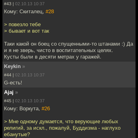
#43 |
02.10.13 10:37
Кому: Скиталец,
#28
> повезло тебе
> бывает и вот так
Таки какой он боец со спущенными-то штанами :) Да
и я не зверь, чисто в воспитательных целях.
Кусты были в десяти метрах у гаражей.
Keykin
»
#44 |
02.10.13 10:37
G-есть!
Ajaj
»
#45 |
02.10.13 10:37
Кому: Воркута,
#26
> Мне одному думается, что верующие любых
религий, за искл., пожалуй, Буддизма - наглухо
ебанутые?