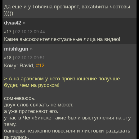
Да ещё и у Гоблина пропиарят, вахаббиты чортовы
)))))
dvaa42
»
#17 |
02.10.13 09:44
Какие высокоинтеллектуальные лица на видео!
mishkgun
»
#18 |
02.10.13 09:51
Кому: Ravid,
#12
> А на арабском у него произношение получше
будет, чем на русском!
сомневаюсь.
двух слов связать не может.
а уже притесняют его.
у нас в Челябинске такие были выступления на эту
тему.
баннеры незаконно повесили и листовки раздавать
пытались.