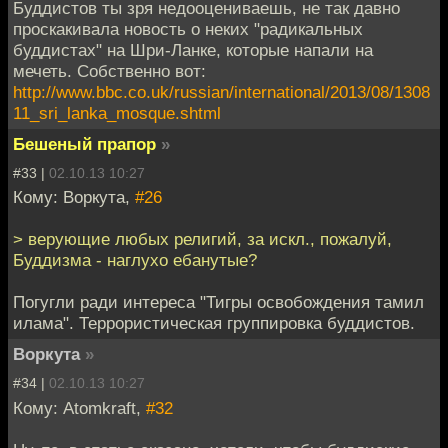
Буддистов ты зря недооцениваешь, не так давно
проскакивала новость о неких "радикальных
буддистах" на Шри-Ланке, которые напали на
мечеть. Собственно вот:
http://www.bbc.co.uk/russian/international/2013/08/1308
11_sri_lanka_mosque.shtml
Бешеный прапор
»
#33 |
02.10.13 10:27
Кому: Воркута,
#26
> верующие любых религий, за искл., пожалуй,
Буддизма - наглухо ебанутые?
Погугли ради интереса "Тигры освобождения тамил
илама". Террористическая группировка буддистов.
Воркута
»
#34 |
02.10.13 10:27
Кому: Atomkraft,
#32