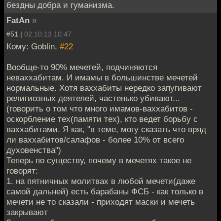
бездны добра и гуманизма.
FatAn
»
#51 |
02.10.13 10:47
Кому: Goblin,
#22
Вообще-то 90% мечетей, подчиняются
неваххабитам. И имамы в большинстве мечетей
нормальные. Хотя ваххабиты нередко запугивают
религиозных деятелей, частенько убивают...
(говорить о том что много имамов-ваххабитов -
оскорбление тех(памяти тех), кто ведет борьбу с
ваххабитами. Я как, "в теме, могу сказать что вряд
ли ваххабитов/салафов - более 10% от всего
духовенства")
Теперь по существу, почему в мечетях такое не
говорят:
1. на пятничных молитвах в любой мечети(даже
самой дальней) есть барабаны ФСБ - как только в
мечети не то сказали - приходят маски и мечеть
закрывают