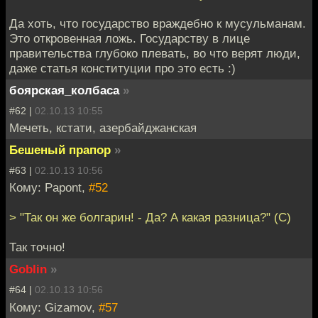
Да хоть, что государство враждебно к мусульманам.
Это откровенная ложь. Государству в лице
правительства глубоко плевать, во что верят люди,
даже статья конституции про это есть :)
боярская_колбаса
»
#62 |
02.10.13 10:55
Мечеть, кстати, азербайджанская
Бешеный прапор
»
#63 |
02.10.13 10:56
Кому: Papont,
#52
> "Так он же болгарин! - Да? А какая разница?" (С)
Так точно!
Goblin
»
#64 |
02.10.13 10:56
Кому: Gizamov,
#57