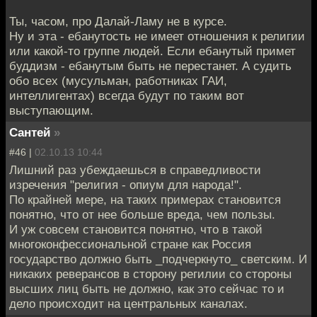
Ты, часом, про Далай-Ламу не в курсе.
Ну и эта - ебанутость не имеет отношения к религии
или какой-то группе людей. Если ебанутый примет
буддизм - ебанутым быть не перестанет. А судить
обо всех (мусульман, работниках ГАИ,
интеллигентах) всегда будут по таким вот
выступающим.
Сантей
»
#46 |
02.10.13 10:44
Лишний раз убеждаешься в справедливости
изречения "религия - опиум для народа!".
По крайней мере, на таких примерах становится
понятно, что от нее больше вреда, чем пользы.
И уж совсем становится понятно, что в такой
многоконфессиональной стране как Россия
государство должно быть _подчеркнуто_ светским. И
никаких реверансов в сторону регилии со стороны
высших лиц быть не должно, как это сейчас то и
дело происходит на центральных каналах.