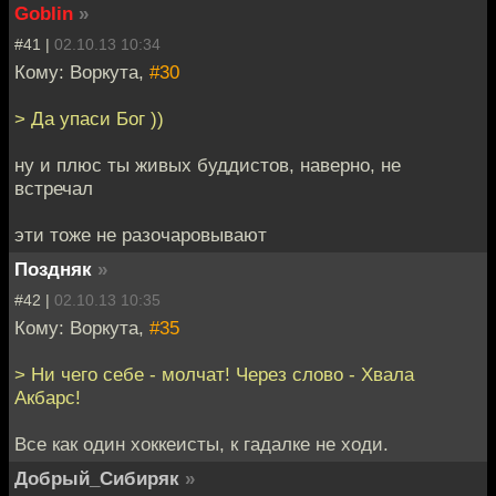
Goblin
»
#41 |
02.10.13 10:34
Кому: Воркута,
#30
> Да упаси Бог ))
ну и плюс ты живых буддистов, наверно, не
встречал
эти тоже не разочаровывают
Поздняк
»
#42 |
02.10.13 10:35
Кому: Воркута,
#35
> Ни чего себе - молчат! Через слово - Хвала
Акбарс!
Все как один хоккеисты, к гадалке не ходи.
Добрый_Сибиряк
»