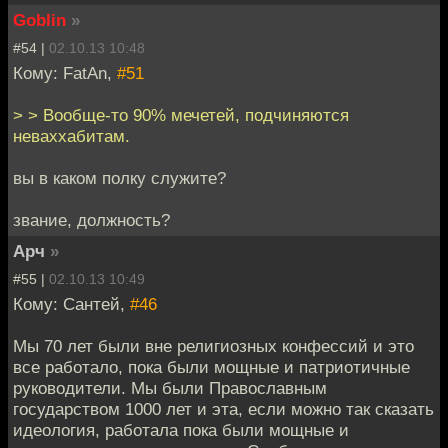
Goblin
»
#54 |
02.10.13 10:48
Кому: FatAn,
#51
> > Вообще-то 90% мечетей, подчиняются
неваххабитам.
вы в каком полку служите?
звание, должность?
Арч
»
#55 |
02.10.13 10:49
Кому: Сантей,
#46
Мы 70 лет были вне религиозных конфессий и это
все работало, пока были мощные и патриотичные
руководители. Мы были Православным
государством 1000 лет и эта, если можно так сказать
идеология, работала пока были мощные и