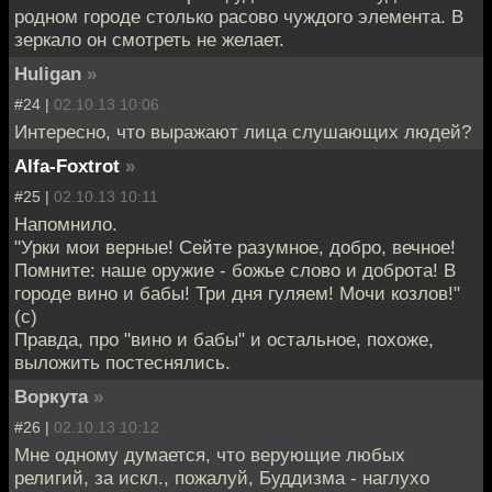
родном городе столько расово чуждого элемента. В
зеркало он смотреть не желает.
Huligan
»
#24 |
02.10.13 10:06
Интересно, что выражают лица слушающих людей?
Alfa-Foxtrot
»
#25 |
02.10.13 10:11
Напомнило.
"Урки мои верные! Сейте разумное, добро, вечное!
Помните: наше оружие - божье слово и доброта! В
городе вино и бабы! Три дня гуляем! Мочи козлов!"
(с)
Правда, про "вино и бабы" и остальное, похоже,
выложить постеснялись.
Воркута
»
#26 |
02.10.13 10:12
Мне одному думается, что верующие любых
религий, за искл., пожалуй, Буддизма - наглухо