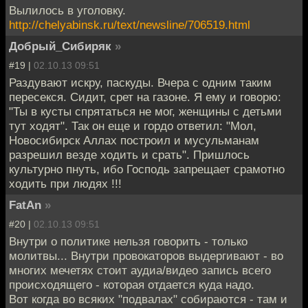
Вылилось в уголовку.
http://chelyabinsk.ru/text/newsline/706519.html
Добрый_Сибиряк
»
#19 |
02.10.13 09:51
Раздувают искру, паскуды. Вчера с одним таким
пересекся. Сидит, срет на газоне. Я ему и говорю:
"Ты в кусты спрятаться не мог, женщины с детьми
тут ходят". Так он еще и гордо ответил: "Мол,
Новосибирск Аллах построил и мусульманам
разрешил везде ходить и срать". Пришлось
культурно пнуть, ибо Господь запрещает срамотно
ходить при людях !!!
FatAn
»
#20 |
02.10.13 09:51
Внутри о политике нельзя говорить - только
молитвы... Внутри провокаторов выдергивают - во
многих мечетях стоит аудиа/видео запись всего
происходящего - которая отдается куда надо.
Вот когда во всяких "подвалах" собираются - там и