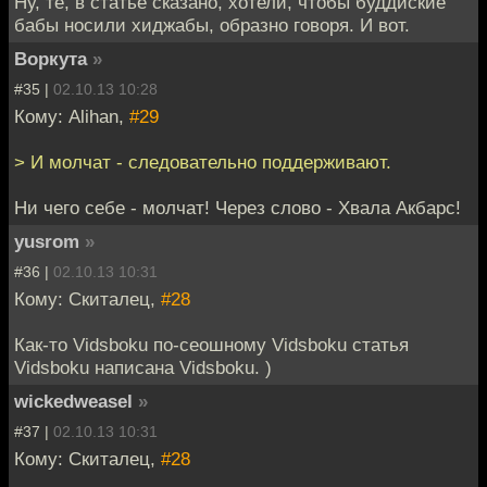
Ну, те, в статье сказано, хотели, чтобы буддиские
бабы носили хиджабы, образно говоря. И вот.
Воркута
»
#35 |
02.10.13 10:28
Кому: Alihan,
#29
> И молчат - следовательно поддерживают.
Ни чего себе - молчат! Через слово - Хвала Акбарс!
yusrom
»
#36 |
02.10.13 10:31
Кому: Скиталец,
#28
Как-то Vidsboku по-сеошному Vidsboku статья
Vidsboku написана Vidsboku. )
wickedweasel
»
#37 |
02.10.13 10:31
Кому: Скиталец,
#28