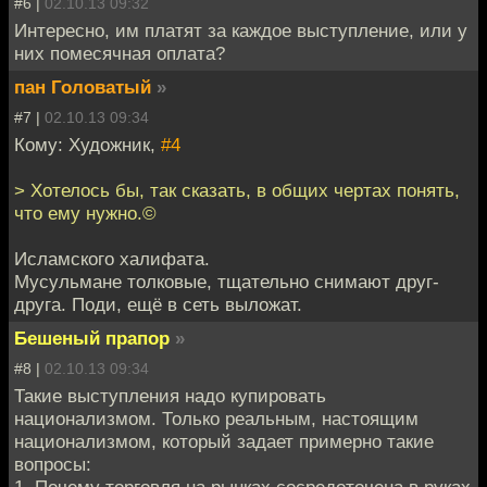
#6 |
02.10.13 09:32
Интересно, им платят за каждое выступление, или у
них помесячная оплата?
пан Головатый
»
#7 |
02.10.13 09:34
Кому: Художник,
#4
> Хотелось бы, так сказать, в общих чертах понять,
что ему нужно.©
Исламского халифата.
Мусульмане толковые, тщательно снимают друг-
друга. Поди, ещё в сеть выложат.
Бешеный прапор
»
#8 |
02.10.13 09:34
Такие выступления надо купировать
национализмом. Только реальным, настоящим
национализмом, который задает примерно такие
вопросы:
1. Почему торговля на рынках сосредоточена в руках