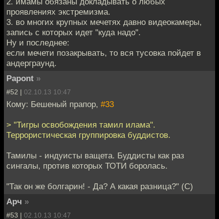
2. имамы обязаны докладывать о любых
проявлениях экстремизма.
3. во многих крупных мечетях давно видеокамеры,
запись с которых идет "куда надо".
Ну и последнее:
если мечети позакрывать, то вся тусовка пойдет в
андерграунд.
Papont
»
#52 |
02.10.13 10:47
Кому: Бешеный прапор,
#33
> "Тигры освобождения тамил илама".
Террористическая группировка буддистов.
Тамилы - индуисты ващета. Буддисты как раз
сингалы, против которых ТОТИ боролась.
"Так он же болгарин! - Да? А какая разница?" (С)
Арч
»
#53 |
02.10.13 10:47