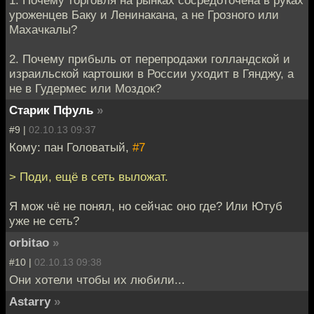
уроженцев Баку и Ленинакана, а не Грозного или
Махачкалы?
2. Почему прибыль от перепродажи голландской и
израильской картошки в России уходит в Гянджу, а
не в Гудермес или Моздок?
Старик Пфуль
»
#9 |
02.10.13 09:37
Кому: пан Головатый,
#7
> Поди, ещё в сеть выложат.
Я мож чё не понял, но сейчас оно где? Или Ютуб
уже не сеть?
orbitao
»
#10 |
02.10.13 09:38
Они хотели чтобы их любили...
Astarry
»