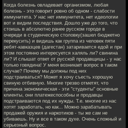
Когда болезнь овладевает организмом, любая
болезнь - это говорит ровно об одном - слабости
иммунитета. У нас нет иммунитета, нет идеологии
вот и видим последствия. Дошло уже до того, что
стоишь в абсолютно ранее русском городе в
очереди в студенческую столовку(зашел бюджетно
перекусить) и видишь как группа из человек пяти
ребят-кавказцев (дагестан) затаривается едой и при
этом постоянно интересуется халяль ли? свинина
ли? И слышат ответ от русской продавщицы - у нас
только говядина! У меня возникает вопрос в таком
случае? Почему мы должны под них
подстраиваться? Может я хочу съесть хорошую
свиную отбивную. Многие трезво отметят, что
причина экономическая - эти "студенты" основные
клиенты, они платежеспособны и продавцы
подстраиваются под их нужды. Т.е. многие из нас
хотят заработать, но как... Можно зарабатывать
продажей оружия и наркотиков - ты же сам не
убиваешь. Ну и все в таком духе. Очень сложный и
серьезный вопрос.