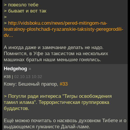
> повезло тебе
> бывает и вот так
>
>
http://vidsboku.com/news/pered-mitingom-na-
teatralnoy-ploshchadi-ryazanskie-taksisty-peregorodili-
dv...
А иногда даже и замечание делать не надо.
Помнится, в Уфе за таксистом на нескольких
машинах братья наши меньшие гонялись.
Hedgehog
»
#38 |
02.10.13 10:32
Кому: Бешеный прапор,
#33
> Погугли ради интереса "Тигры освобождения
тамил илама". Террористическая группировка
буддистов.
Ещё можно почитать о насквозь духовном Тибете и о
выдающемся гуманисте Далай-ламе.