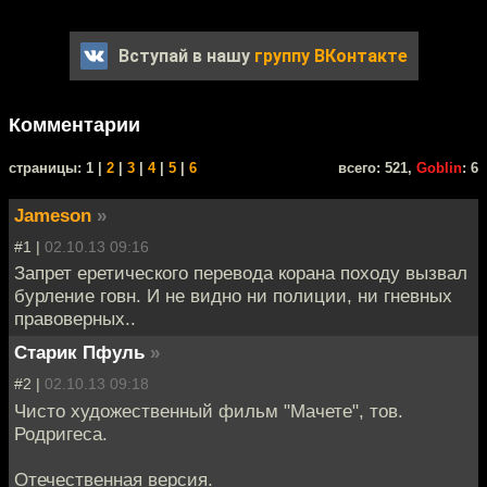
Вступай в нашу
группу ВКонтакте
Комментарии
cтраницы: 1 |
2
|
3
|
4
|
5
|
6
всего: 521,
Goblin
: 6
Jameson
»
#1 |
02.10.13 09:16
Запрет еретического перевода корана походу вызвал
бурление говн. И не видно ни полиции, ни гневных
правоверных..
Старик Пфуль
»
#2 |
02.10.13 09:18
Чисто художественный фильм "Мачете", тов.
Родригеса.
Отечественная версия.