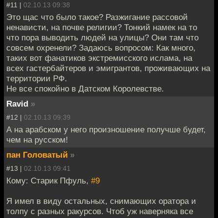
#11 |
02.10.13 09:38
Это щас что было такое? Разжигание рассовой
ненависти, на почве религии? Тонкий намек на то
что пора выводить людей на улицы? Они там что
совсем охренели? Задаюсь вопросом: Как много,
таких вот фанатиков экстремисского ислама, на
всех гастербайтеров и эмигрантов, проживающих на
территории РФ.
Не все спокойно в Датском Королевстве.
Ravid
»
#12 |
02.10.13 09:39
А на арабском у него произношение получше будет,
чем на русском!
пан Головатый
»
#13 |
02.10.13 09:41
Кому: Старик Пфуль,
#9
Я имел в виду остальных, снимающих оратора и
толпу с разных ракурсов. Чтоб уж наверняка все