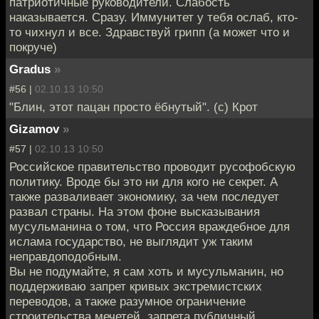
патриотичные руководители. Слабость
наказывается. Сразу. Иммунитет у тебя ослаб, кто-
то чихнул и все. Здравствуй грипп (а может что и
покруче)
Gradus
»
#56 |
02.10.13 10:50
"Блин, этот пацан просто ёбнутый". (с) Крот
Gizamov
»
#57 |
02.10.13 10:50
Российское правительство проводит русофобскую
политику. Вроде бы это ни для кого не секрет. А
также разваливает экономику, за чем последует
развал страны. На этом фоне высказывания
мусульманина о том, что Россия враждебное для
ислама государство, не выглядит уж таким
неправдоподобным.
Вы не подумайте, я сам хоть и мусульманин, но
поддерживаю запрет кривых экстремистских
переводов, а также разумное ограничение
строительства мечетей, запрета публичный