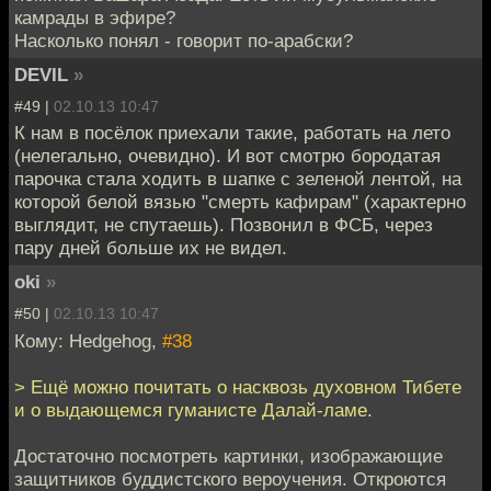
камрады в эфире?
Насколько понял - говорит по-арабски?
DEVIL
»
#49 |
02.10.13 10:47
К нам в посёлок приехали такие, работать на лето
(нелегально, очевидно). И вот смотрю бородатая
парочка стала ходить в шапке с зеленой лентой, на
которой белой вязью "смерть кафирам" (характерно
выглядит, не спутаешь). Позвонил в ФСБ, через
пару дней больше их не видел.
oki
»
#50 |
02.10.13 10:47
Кому: Hedgehog,
#38
> Ещё можно почитать о насквозь духовном Тибете
и о выдающемся гуманисте Далай-ламе.
Достаточно посмотреть картинки, изображающие
защитников буддистского вероучения. Откроются