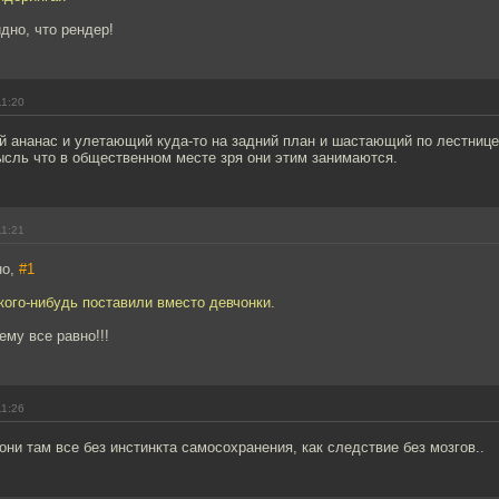
идно, что рендер!
11:20
 ананас и улетающий куда-то на задний план и шастающий по лестнице
ысль что в общественном месте зря они этим занимаются.
11:21
но,
#1
кого-нибудь поставили вместо девчонки.
ему все равно!!!
11:26
 они там все без инстинкта самосохранения, как следствие без мозгов..