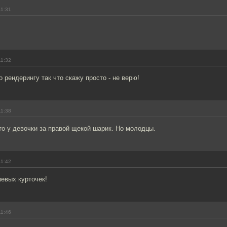
11:31
11:32
о рендерингу так что скажу просто - не верю!
11:38
то у девочки за правой щекой шарик. Но молодцы.
11:42
евых курточек!
11:46