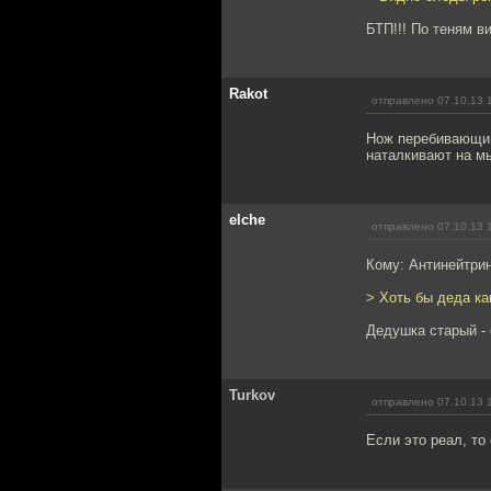
БТП!!! По теням в
Rakot
отправлено 07.10.13 
Нож перебивающий
наталкивают на м
elche
отправлено 07.10.13 
Кому: Антинейтри
> Хоть бы деда ка
Дедушка старый - 
Turkov
отправлено 07.10.13 
Если это реал, то