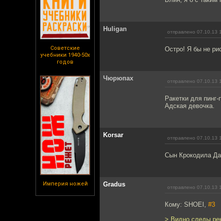
Huligan
отправлено 07.10.13 
Советские
Остро! Я бы не ри
учебники 1940-50х
годов
Чюрюпах
отправлено 07.10.13 
Ракетки для пинг-п
Адская девочка.
Korsar
отправлено 07.10.13 
Сын Крокодила Да
Империя ножей
Gradus
отправлено 07.10.13 
Кому: SHOEI,
#3
> Видно следы рен