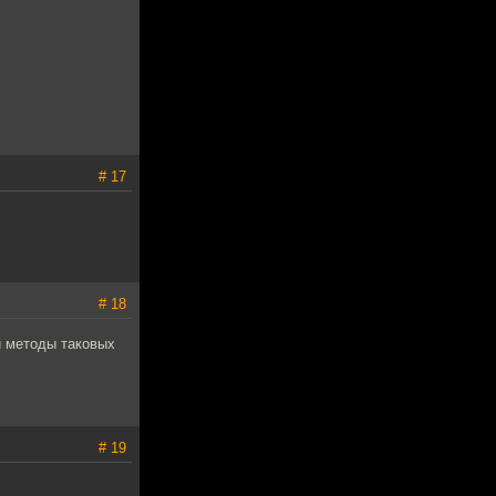
# 17
# 18
и методы таковых
# 19