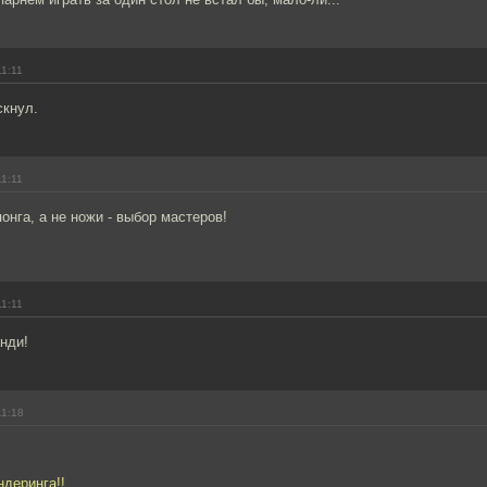
11:11
скнул.
11:11
онга, а не ножи - выбор мастеров!
11:11
нди!
11:18
деринга!!