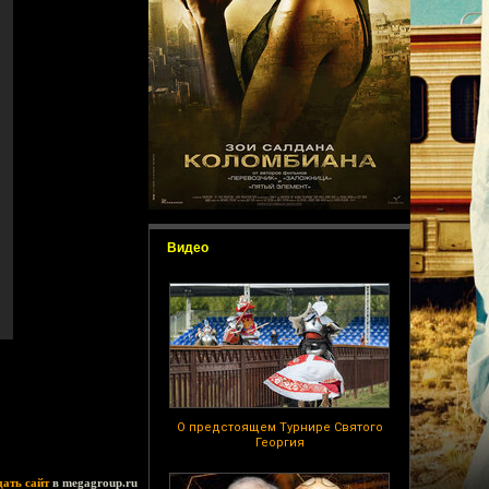
Видео
О предстоящем Турнире Святого
Георгия
дать сайт
в megagroup.ru