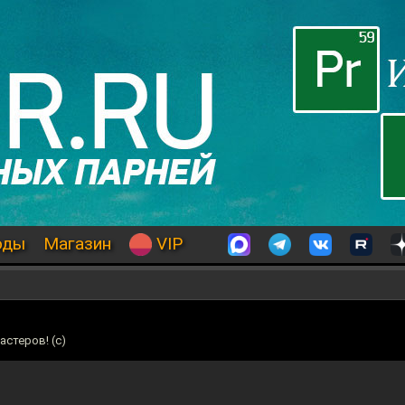
оды
Магазин
VIP
стеров! (с)