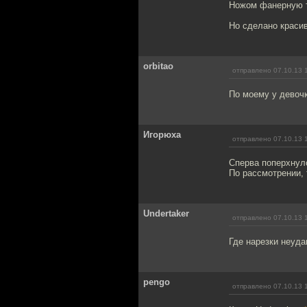
Ножом фанерную т
Но сделано красив
orbitao
отправлено 07.10.13 
По моему у девоч
Игорюха
отправлено 07.10.13 
Сперва поперхнул
По рассмотрении, 
Undertaker
отправлено 07.10.13 
Где нарезки неуд
pengo
отправлено 07.10.13 