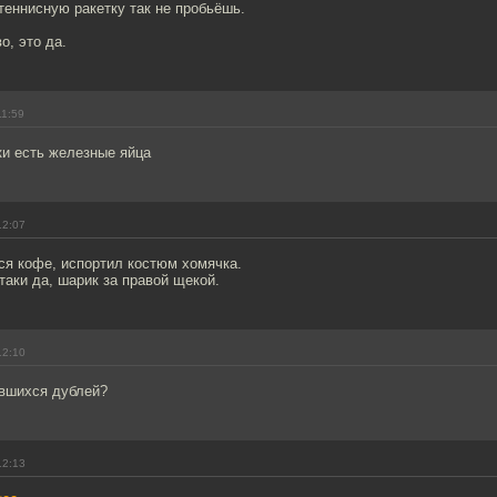
еннисную ракетку так не пробьёшь.
о, это да.
11:59
ки есть железные яйца
12:07
ся кофе, испортил костюм хомячка.
таки да, шарик за правой щекой.
12:10
авшихся дублей?
12:13