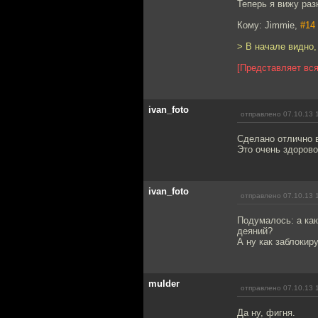
Теперь я вижу раз
Кому: Jimmie,
#14
> В начале видно,
[Представляет вся
ivan_foto
отправлено 07.10.13 
Сделано отлично 
Это очень здорово
ivan_foto
отправлено 07.10.13 
Подумалось: а ка
деяний?
А ну как заблокир
mulder
отправлено 07.10.13 
Да ну, фигня.