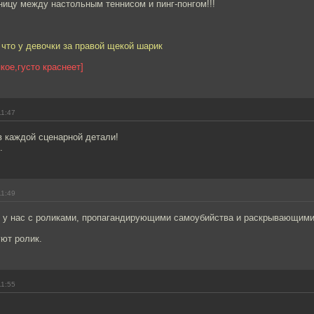
ницу между настольным теннисом и пинг-понгом!!!
 что у девочки за правой щекой шарик
кое,густо краснеет]
11:47
в каждой сценарной детали!
.
11:49
к у нас с роликами, пропагандирующими самоубийства и раскрывающим
уют ролик.
11:55