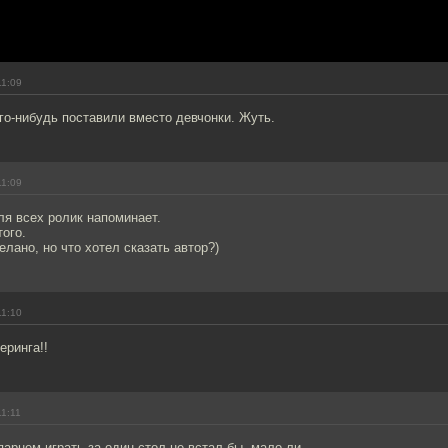
11:09
го-нибудь поставили вместо девчонки. Жуть.
11:09
для всех ролик напоминает.
того.
елано, но что хотел сказать автор?)
11:10
еринга!!
11:11
парнем играть за один стол не встал бы, мало-ли...