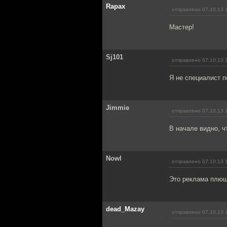
Rapax
отправлено 07.10.13 
Мастер!
Sj101
отправлено 07.10.13 
Я не специалист п
Jimmie
отправлено 07.10.13 
В начале видно, ч
Nowl
отправлено 07.10.13 
Это реклама плюш
dead_Mazay
отправлено 07.10.13 