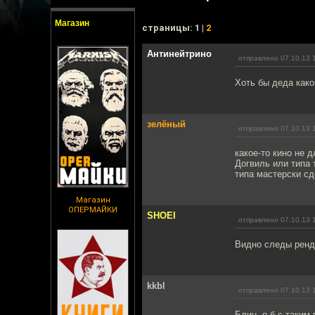
Магазин
cтраницы: 1 |
2
Антинейтрино
отправлено 07.10.13 
Хоть бы деда како
зелёный
отправлено 07.10.13 
какое-то кино не 
Догвиль или типа 
типа мастерски сд
Магазин
ОПЕРМАЙКИ
SHOEI
отправлено 07.10.13 
Видно следы ренд
kkbl
отправлено 07.10.13 
Блин, я б с таким 