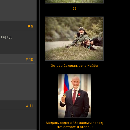
65
# 9
 народ
# 10
Остров Сахалин, река Найба
# 11
Медаль ордена "За заслуги перед
Отечеством" II степени