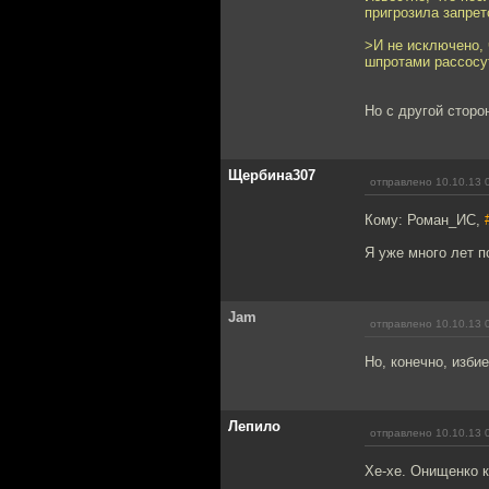
пригрозила запрет
>И не исключено, 
шпротами рассосу
Но с другой сторо
Щербина307
отправлено 10.10.13 
Кому: Роман_ИС,
Я уже много лет п
Jam
отправлено 10.10.13 
Но, конечно, избие
Лепило
отправлено 10.10.13 
Хе-хе. Онищенко к