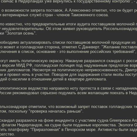
 сейчас в Нидерландах уже вернулись к государственному контролю", - 
 о возможности запрета поставок, А.Алексеенко отметил, что он будет 
и ветеринарных служб стран - членов Таможенного союза.
ло известно, что предварительные итоги аудита поставщиков молочной 
 неудовлетворительны. Об этом заявил руководитель Россельхознадзор
ки "Золотая осень".
необходимо актуализировать списки поставщиков молочной продукции из
о может и голландская сторона, отметил С.Данкверт. "Желание поставл
лючения в список, основание - это выполнение российских требований", 
огут иметь политическую окраску. Накануне разразился скандал с росс
о версии МИД РФ, голландская полиция под надуманным предлогом ворв
ских дипломатов. Несмотря на политическую неприкосновенность, Дмит
и и провел ночь в участке. Поводом для задержания стали якобы пост
дей о насилии в отношении детей в квартире дипломата.
политическое ведомство направило ноту протеста в связи с нападение
России рекомендовал серьезно подумать всем желающим поехать в Нид
ельхознадзоре отметили, что возможный запрет поставок голландских т
ом, поскольку "проверка началась раньше".
кандал разразился на фоне инцидента с участием судна Greenpeace Arct
д флагом Нидерландов, на судне были поданные королевства. Экологи 
тить платформу "Приразломная" в Печорском море. Активисты были зад
ратство.