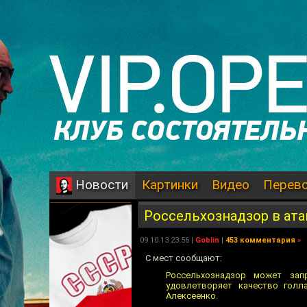
Картинки
Видео
Перев
Новости
Россельхознадзор в ата
09.10.13 23:56 |
Goblin
|
453 комментария
»
С мест сообщают:
Россельхознадзор может зап
удовлетворяет качество голл
Алексеенко.