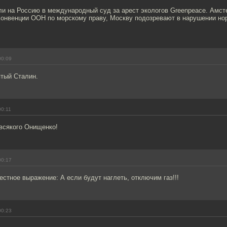
и на Россию в международный суд за арест экологов Greenpeace. Амс
Конвенции ООН по морскому праву, Москву подозревают в нарушении н
00:09
ятый Сталин.
00:11
всякого Онищенко!
00:17
стное выражение: А если будут наглеть, отключим газ!!!
00:23