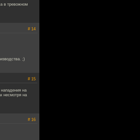
ла в тревожном
# 14
изводства. ;)
# 15
 нападения на
ак несмотря на
# 16