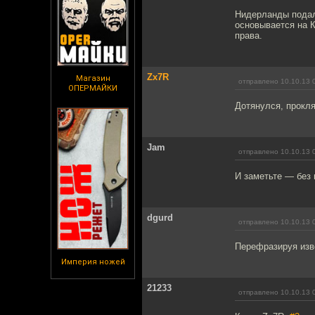
Нидерланды подал
основывается на 
права.
Zx7R
Магазин
отправлено 10.10.13 
ОПЕРМАЙКИ
Дотянулся, прокл
Jam
отправлено 10.10.13 
И заметьте — без 
dgurd
отправлено 10.10.13 
Перефразируя изве
Империя ножей
21233
отправлено 10.10.13 