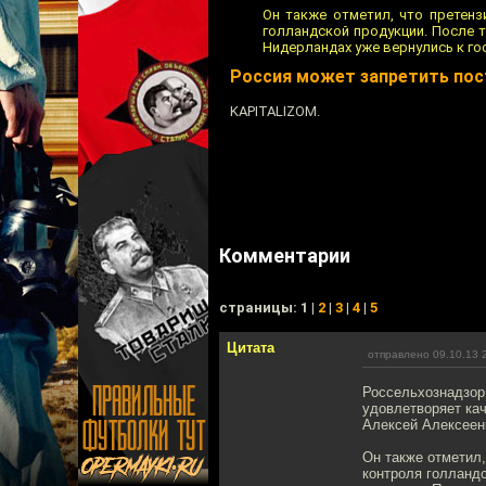
Он также отметил, что претенз
голландской продукции. После т
Нидерландах уже вернулись к го
Россия может запретить пос
KAPITALIZOM.
Комментарии
cтраницы: 1 |
2
|
3
|
4
|
5
Цитата
отправлено 09.10.13 
Россельхознадзор
удовлетворяет ка
Алексей Алексеен
Он также отметил,
контроля голландс