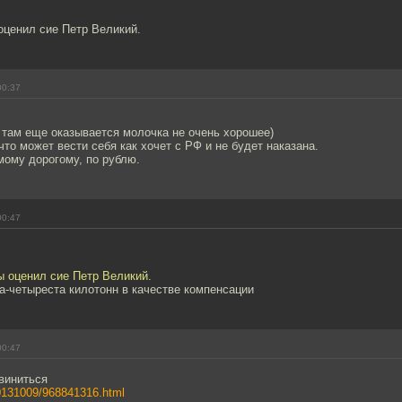
оценил сие Петр Великий.
00:37
 там еще оказывается молочка не очень хорошее)
что может вести себя как хочет с РФ и не будет наказана.
мому дорогому, по рублю.
00:47
ы оценил сие Петр Великий.
а-четыреста килотонн в качестве компенсации
00:47
виниться
/20131009/968841316.html