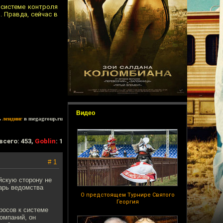
 системе контроля
. Правда, сейчас в
Видео
ь
лендинг
в megagroup.ru
всего: 453,
Goblin
: 1
# 1
йскую сторону не
арь ведомства
О предстоящем Турнире Святого
Георгия
росов к системе
компаний, он