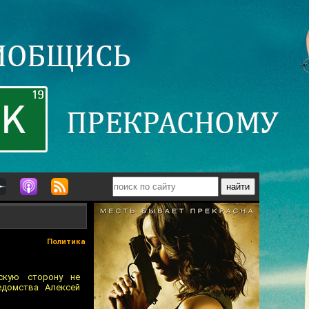
Политика
скую сторону не
едомства Алексей