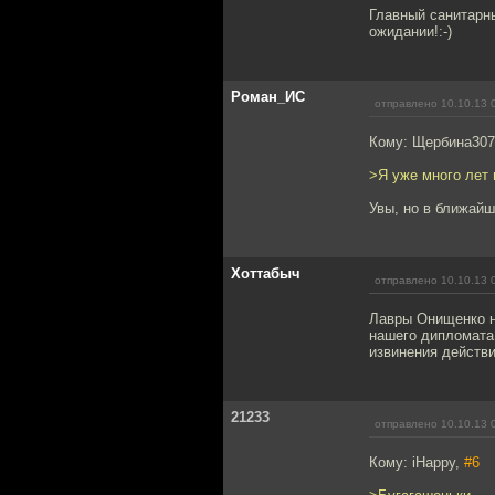
Главный санитарн
ожидании!:-)
Роман_ИС
отправлено 10.10.13 
Кому: Щербина30
>Я уже много лет
Увы, но в ближайш
Хоттабыч
отправлено 10.10.13 
Лавры Онищенко н
нашего дипломата 
извинения действ
21233
отправлено 10.10.13 
Кому: iHappy,
#6