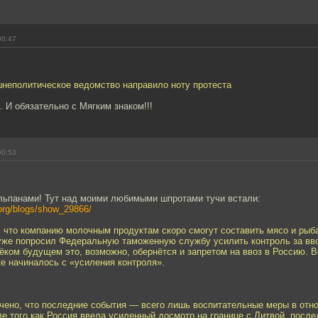
00:47
шнеполитическое ведомство направило ноту протеста
. И обязательно с Мягким знаком!!!
00:53
]
юльпанами! Тут над моими любимыми шпротами тучи встали:
org/blogs/show_29866/
, что компанию молочным продуктам скоро смогут составить мясо и рыба
уже попросил Федеральную таможенную службу усилить контроль за вв
ёком будущем это, возможно, обернётся и запретом на ввоз в Россию. В
е начиналось с «усиления контроля».
ючено, что последние события — всего лишь воспитательные меры в отн
ле того как Россия ввела усиленный досмотр на границе с Литвой, после