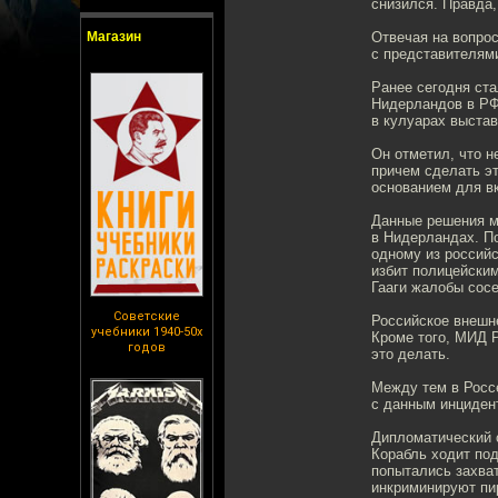
снизился. Правда,
Магазин
Отвечая на вопрос
с представителям
Ранее сегодня ста
Нидерландов в РФ
в кулуарах выстав
Он отметил, что 
причем сделать эт
основанием для вк
Данные решения м
в Нидерландах. П
одному из россий
избит полицейским
Гааги жалобы сосе
Советские
Российское внешне
учебники 1940-50х
Кроме того, МИД 
годов
это делать.
Между тем в Росс
с данным инцидент
Дипломатический с
Корабль ходит по
попытались захва
инкриминируют пи