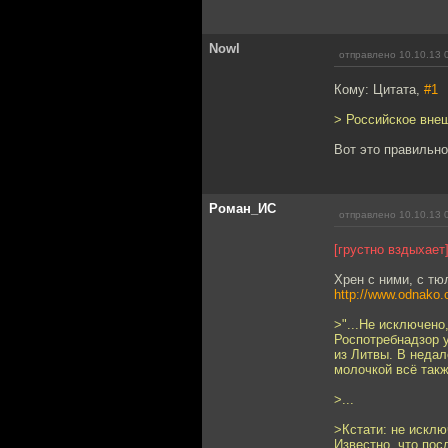
Nowl
отправлено 10.10.13 
Кому: Цитата,
#1
> Российское вне
Вот это правильно
Роман_ИС
отправлено 10.10.13 
[грустно вздыхает
Хрен с ними, с т
http://www.odnako.
>"...Не исключено
Роспотребнадзор 
из Литвы. В недал
молочкой всё такж
>...
>Кстати: не искл
Известно, что пос