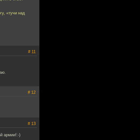
гу, «тучи над
# 11
аю.
# 12
# 13
 армии!:-)