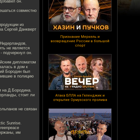
добавил он.
решаться совместно
продукции из
а Сергей Данкверт
Признание Меркель и
возвращение России в большой
 Нидерландов,
спорт
ять не является
- подчеркнул он.
ийским дипломатом
алась в дом к
рий Бородин был
упившие в полицию
м на Д.Бородина.
ерланды, стоит ли
Атака БПЛА на Геленджик и
открытие Ормузского пролива
юльпанов не связан
ic Sunrise.
Greenpeace
ержаны, им