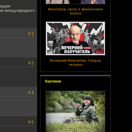
тердам
Клеопатра, часть 2: финансовое
орм международного
болото
# 2
Вечерний Излучатель: Сердца
# 3
четырех
Картинки
# 4
# 5