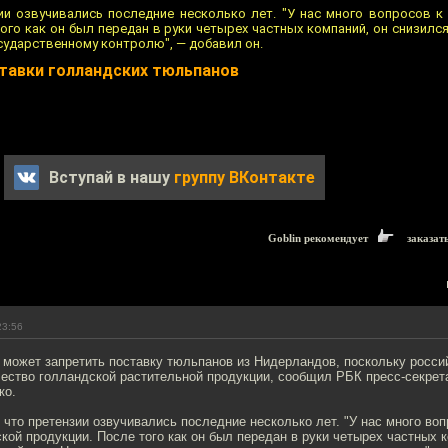
ии озвучивались последние несколько лет. "У нас много вопросов к
ого как он был передан в руки четырех частных компаний, он снизился
сударственному контролю", — добавил он.
тавки голландских тюльпанов
Вступай в нашу
группу ВКонтакте
Goblin рекомендует
заказат
23:56
 может запретить поставку тюльпанов из Нидерландов, поскольку росси
чество голландской растительной продукции, сообщил РБК пресс-секрет
ко.
 что претензии озвучивались последние несколько лет. "У нас много воп
кой продукции. После того как он был передан в руки четырех частных 