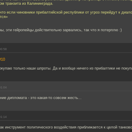
ом транзита из Калининграда.
что если чиновники прибалтийской республики от угроз перейдут к диало
тся»
ны, эти гейропейцы действительно зарвались, так что я потерплю :)
00:58
#10
окупаю только наши шпроты. Да и вообще ничего из прибалтики не покуп
01:04
ние дипломата - это какая-то совсем жесть...
01:14
ак инструмент политического воздействия приближается к целой танковой