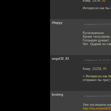
Кому: Zx7R,
#2
Интересно как бы 
iHappy
отправлено 10.10.13 
Бугагашеньки.
Кроме тюльпанов,
Голандия думает, 
Нет. Ударим по са
angel32_83
отправлено 10.10.13 
Кому: 21233,
#5
> Интересно как б
отправил бы трист
kostmg
отправлено 10.10.13 
Уже поспешили из
http://ria.ru/world