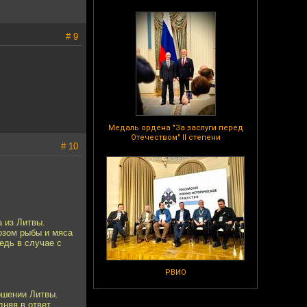
# 9
Медаль ордена "За заслуги перед
Отечеством" II степени
# 10
 из Литвы.
озом рыбы и мяса
едь в случае с
РВИО
ошении Литвы.
дняя в ответ