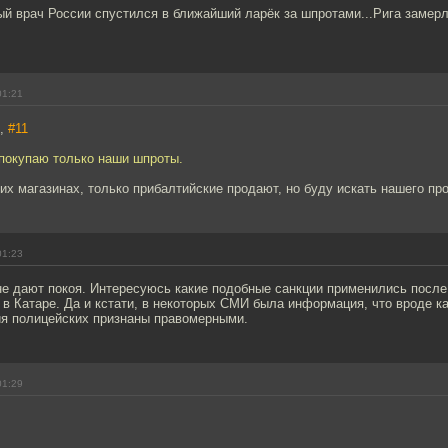
ый врач России спустился в ближайший ларёк за шпротами...Рига замер
01:21
7,
#11
 покупаю только наши шпроты.
их магазинах, только прибалтийские продают, но буду искать нашего про
01:23
е дают покоя. Интересуюсь какие подобные санкции применились после
в Катаре. Да и кстати, в некоторых СМИ была информация, что вроде к
ия полицейских признаны правомерными.
01:29