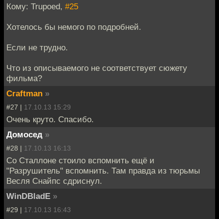
Кому: Trupoed,
#25
Хотелось бы немого по подробней.
Если не трудно.
Что из описываемого не соответствует сюжету
фильма?
Craftman
»
#27 |
17.10.13 15:29
Очень круто. Спасибо.
Домосед
»
#28 |
17.10.13 16:13
Со Сталлоне стоило вспомнить ещё и
"Разрушитель" вспомнить. Там правда из тюрьмы
Весля Снайпс сдриснул.
WinDBladE
»
#29 |
17.10.13 16:43