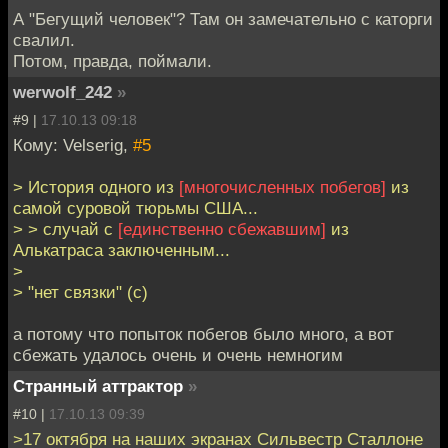
А "Бегущий человек"? Там он замечательно с каторги
свалил.
Потом, правда, поймали.
werwolf_242
»
#9 |
17.10.13 09:18
Кому: Velserig,
#5
> История одного из
[многочисленных побегов]
из
самой суровой тюрьмы США...
> > случай с
[единственно сбежавшим]
из
Алькатраса заключенным...
>
> "нет связки" (с)
а потому что попыток побегов было много, а вот
сбежать удалось очень и очень немногим
Странный аттрактор
»
#10 |
17.10.13 09:39
>17 октября на наших экранах Сильвестр Сталлоне