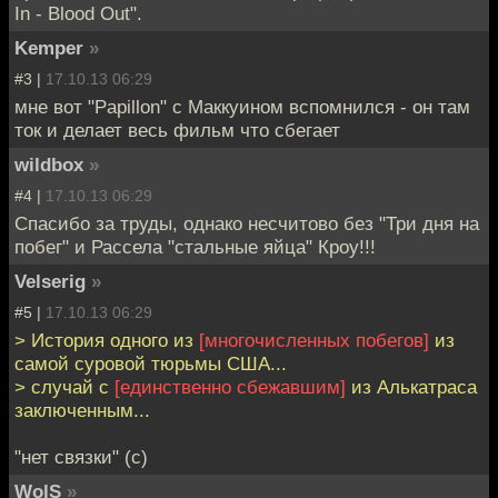
In - Blood Out".
Kemper
»
#3 |
17.10.13 06:29
мне вот "Papillon" с Маккуином вспомнился - он там
ток и делает весь фильм что сбегает
wildbox
»
#4 |
17.10.13 06:29
Спасибо за труды, однако несчитово без "Три дня на
побег" и Рассела "стальные яйца" Кроу!!!
Velserig
»
#5 |
17.10.13 06:29
> История одного из
[многочисленных побегов]
из
самой суровой тюрьмы США...
> случай с
[единственно сбежавшим]
из Алькатраса
заключенным...
"нет связки" (с)
WolS
»