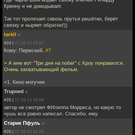
Кренну и не докидывает.
Так тот пролезает сквозь прутья решётки, берёт
связку и ныряет обратно!))
tarkil
»
#24 |
17.10.13 15:07
Кому: Пермский,
#7
> А мне вот "Три дня на побег" с Кроу понравился.
Очень захватывающий фильм.
+1. Кино могучее
Trupoed
»
#25 |
17.10.13 15:08
автор не смотрел ФИлиппа Морриса, но какую то
чушь все равно написал. Спасибо, ему.
Старик Пфуль
»
#26 |
17.10.13 15:10