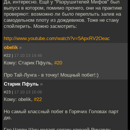
Да, интересно. Ещё у "Разрушителей Мифов" был
выпуск в котором, помимо прочего, они на практике
проверяют: возможно ли было переплыть залив на
самодельном плоту из дождевиков. Тоже не стану
спойлерить. Можно засмотреть:
http://www.youtube.com/watch?v=5ApxRV2Oeac
obelik
»
#22 |
17.10.13 14:46
Кому: Старик Пфуль,
#20
Про Тай-Лунга - в точку! Мощный побег!:)
Старик Пфуль
»
#23 |
17.10.13 15:06
Кому: obelik,
#22
Но самый классный побег в Горячих Головах парт
дю.
Где Чарли Шин кидает связку ключей Ричарду