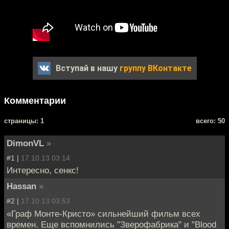
Вступай в нашу
группу ВКонтакте
Комментарии
cтраницы: 1
всего: 50
DimonVL
»
#1 |
17.10.13 03:14
Интересно, сенкс!
Hassan
»
#2 |
17.10.13 03:53
«Граф Монте-Кристо» сильнейший фильм всех
времен. Еще вспомнились "Зверофабрика" и "Blood