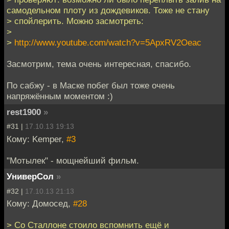
самодельном плоту из дождевиков. Тоже не стану
> спойлерить. Можно засмотреть:
>
>
http://www.youtube.com/watch?v=5ApxRV2Oeac
Засмотрим, тема очень интересная, спасибо.
По сабжу - в Маске побег был тоже очень
напряжённым моментом :)
rest1900
»
#31 |
17.10.13 19:13
Кому: Kemper,
#3
"Мотылек" - мощнейший фильм.
УниверСол
»
#32 |
17.10.13 21:13
Кому: Домосед,
#28
> Со Сталлоне стоило вспомнить ещё и