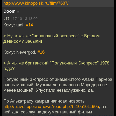
http://www.kinopoisk.ru/film/7687/
Doom
»
#17 |
17.10.13 13:00
Кому: tadi,
#14
> Ну, а как же "полуночный экспресс" с Брэдом
Дэвисом? Забыли!
Кому: Nevergod,
#16
> А как же британский "Полуночный Экспресс" 1978
года?
Полуночный экспресс от знаменитого Алана Паркера
очень мощный. Музыка легендарного Мородера не
менее мощней. Упустили незаслуженно, да.
По Алькатрасу камрад написал новость
http://travel.oper.ru/news/read.php?t=1051611905
, а в
ней дал ссылку на документальный фильм