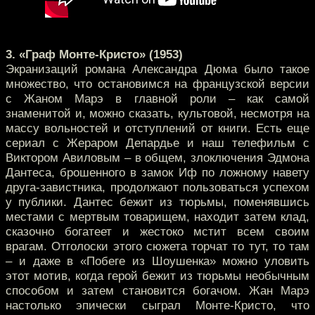
3. «Граф Монте-Кристо» (1953)
Экранизаций романа Александра Дюма было такое
множество, что остановимся на французской версии
с Жаном Марэ в главной роли – как самой
знаменитой и, можно сказать, культовой, несмотря на
массу вольностей и отступлений от книги. Есть еще
сериал с Жераром Депардье и наш телефильм с
Виктором Авиловым – в общем, злоключения Эдмона
Дантеса, брошенного в замок Иф по ложному навету
друга-завистника, продолжают пользоваться успехом
у публики. Дантес бежит из тюрьмы, поменявшись
местами с мертвым товарищем, находит затем клад,
сказочно богатеет и жестоко мстит всем своим
врагам. Отголоски этого сюжета торчат то тут, то там
– и даже в «Побеге из Шоушенка» можно уловить
этот мотив, когда герой бежит из тюрьмы необычным
способом и затем становится богачом. Жан Марэ
настолько эпически сыграл Монте-Кристо, что