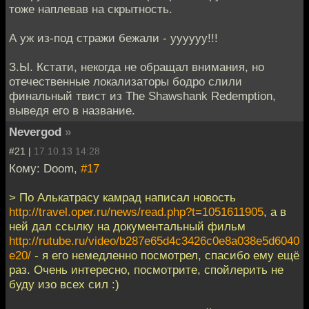
тоже наплевав на скрытность.
А уж из-под стражи бежали - уууууу!!!
З.Ы. Кстати, некогда не обращал внимания, но
отечественные локализаторы бодро слили
финальный твист из The Shawshank Redemption,
выведя его в название.
Nevergod
»
#21 |
17.10.13 14:28
Кому: Doom,
#17
> По Алькатрасу камрад написал новость
http://travel.oper.ru/news/read.php?t=1051611905
, а в
ней дал ссылку на документальный фильм
http://rutube.ru/video/b287e65d4c3426c0e8a038e5d6040
e20/
- я его немедленно посмотрел, спасибо ему ещё
раз. Очень интересно, посмотрите, спойлерить не
буду изо всех сил :)