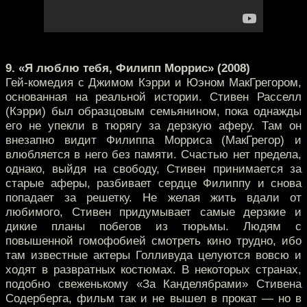
9. «Я люблю тебя, Филипп Моррис» (2008)
Гей-комедия с Джимом Кэрри и Юэном МакГрегором,
основанная на реальной истории. Стивен Расселл
(Кэрри) был образцовым семьянином, пока однажды
его не упекли в тюрягу за дерзкую аферу. Там он
внезапно видит Филиппа Морриса (МакГрегор) и
влюбляется в него без памяти. Счастью нет предела,
однако, выйдя на свободу, Стивен принимается за
старые аферы, разбивает сердце Филиппу и снова
попадает за решетку. Не желая жить вдали от
любимого, Стивен придумывает самые дерзкие и
дикие планы побегов из тюрьмы. Людям с
повышенной гомофобией смотреть кино трудно, ибо
там известные актеры Голливуда целуются вовсю и
ходят в развратных костюмах. В некоторых странах,
подобно свеженькому «За Канделябрами» Стивена
Содерберга, фильм так и не вышел в прокат — но в