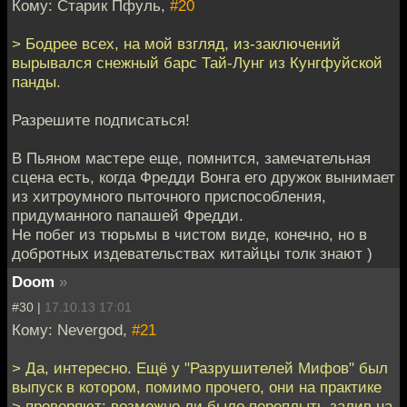
Кому: Старик Пфуль,
#20
> Бодрее всех, на мой взгляд, из-заключений
вырывался снежный барс Тай-Лунг из Кунгфуйской
панды.
Разрешите подписаться!
В Пьяном мастере еще, помнится, замечательная
сцена есть, когда Фредди Вонга его дружок вынимает
из хитроумного пыточного приспособления,
придуманного папашей Фредди.
Не побег из тюрьмы в чистом виде, конечно, но в
добротных издевательствах китайцы толк знают )
Doom
»
#30 |
17.10.13 17:01
Кому: Nevergod,
#21
> Да, интересно. Ещё у "Разрушителей Мифов" был
выпуск в котором, помимо прочего, они на практике
> проверяют: возможно ли было переплыть залив на