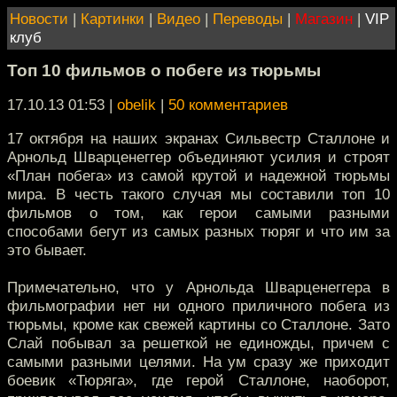
Новости
|
Картинки
|
Видео
|
Переводы
|
Магазин
|
VIP
клуб
Топ 10 фильмов о побеге из тюрьмы
17.10.13 01:53
|
obelik
|
50 комментариев
17 октября на наших экранах Сильвестр Сталлоне и
Арнольд Шварценеггер объединяют усилия и строят
«План побега» из самой крутой и надежной тюрьмы
мира. В честь такого случая мы составили топ 10
фильмов о том, как герои самыми разными
способами бегут из самых разных тюряг и что им за
это бывает.
Примечательно, что у Арнольда Шварценеггера в
фильмографии нет ни одного приличного побега из
тюрьмы, кроме как свежей картины со Сталлоне. Зато
Слай побывал за решеткой не единожды, причем с
самыми разными целями. На ум сразу же приходит
боевик «Тюряга», где герой Сталлоне, наоборот,