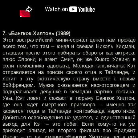
7. «Бангкок Хилтон» (1989)
Этот австралийский мини-сериал ценен нам прежде
всего тем, что там – юная и свежая Николь Кидман,
ставшая после этого набирать обороты как актриса,
плюс Элронд и агент Смит, он же Хьюго Уивинг, в
роли помощника адвоката. Молодая англичанка Кэт
отправляется на поиски своего отца в Тайланде, и
летит в эту экзотическую страну вместе с новым
бойфрендом. Мужик оказывается наркоторговцем и
подбрасывает девушке в чемодан партию кокаина.
Увы, Кэт ловят и сажают в тюрьму Бангкок Хилтон,
где она ждет смертного приговора – именно так
карается тогда в Тайланде контрабанда наркотиков.
Добиться освобождения не удается, и единственный
выход для Кэт – это побег. Если кому-то на ум
приходит эпизод из второго фильма про Бриджит
Джонс – то да, именно «Бангкок Хилтон» лег в его