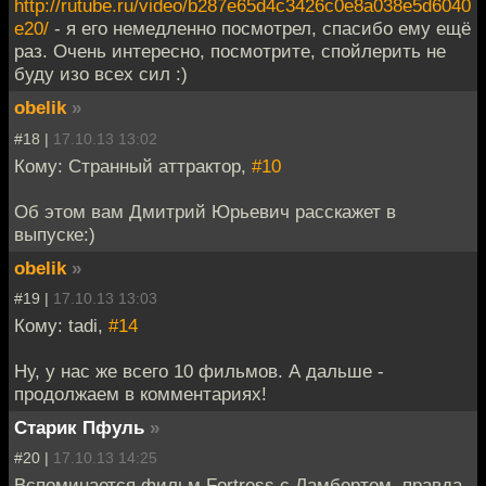
http://rutube.ru/video/b287e65d4c3426c0e8a038e5d6040
e20/
- я его немедленно посмотрел, спасибо ему ещё
раз. Очень интересно, посмотрите, спойлерить не
буду изо всех сил :)
obelik
»
#18 |
17.10.13 13:02
Кому: Странный аттрактор,
#10
Об этом вам Дмитрий Юрьевич расскажет в
выпуске:)
obelik
»
#19 |
17.10.13 13:03
Кому: tadi,
#14
Ну, у нас же всего 10 фильмов. А дальше -
продолжаем в комментариях!
Старик Пфуль
»
#20 |
17.10.13 14:25
Вспоминается фильм Fortress с Ламбертом, правда