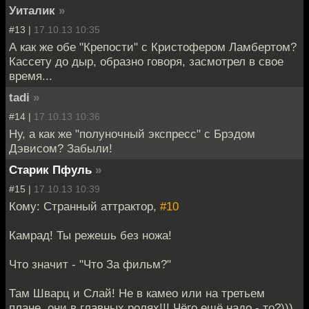
Уиталик
»
#13 |
17.10.13 10:35
А как же обе "Крепости" с Кристофером Ламбертом?
Кассету до дыр, образно говоря, засмотрел в свое
время...
tadi
»
#14 |
17.10.13 10:36
Ну, а как же "полуночный экспресс" с Брэдом
Дэвисом? Забыли!
Старик Пфуль
»
#15 |
17.10.13 10:39
Кому: Странный аттрактор,
#10
Камрад! Ты режешь без ножа!
Что значит - "Что За фильм?"
Там Шварц и Слай! Не в камео или на третьем
плане, они в главных ролях!!! Чёго ещё надо - то?)))