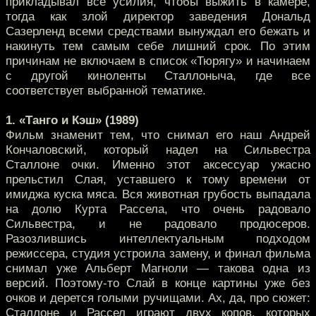
прикладывал все усилия, чтобы выжить в камере,
тогда как злой директор заведения Дональд
Сазерленд всеми средствами вынуждал его бежать и
накинуть тем самым себе лишний срок. По этим
причинам не включаем в список «Тюрягу» и начинаем
с другой киноленты Сталлоныча, где все
соответствует выбранной тематике.
1. «Танго и Кэш» (1989)
Фильм знаменит тем, что снимал его наш Андрей
Кончаловский, который надел на Сильвестра
Сталлоне очки. Именно этот аксессуар ужасно
прельстил Слая, уставшего к тому времени от
имиджа куска мяса. Вся животная грубость выпадала
на долю Курта Рассела, что очень радовало
Сильвестра, и не радовало продюсеров.
Разозлившись интеллектуальным подходом
режиссера, студия устроила замену, и финал фильма
снимал уже Альберт Магноли — такова одна из
версий. Поэтому-то Слай в конце картины уже без
очков и дерется голыми ручищами. Ах, да, про сюжет:
Сталлоне и Рассел играют двух копов, которых