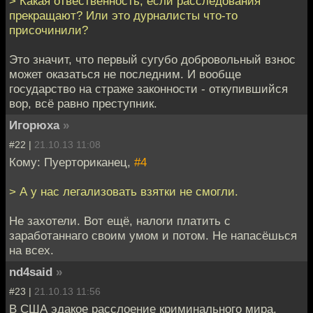
> Какая отвественность, если расследования
прекращают? Или это дурналисты что-то
присочинили?
Это значит, что первый сугубо добровольный взнос
может оказаться не последним. И вообще
государство на страже законности - откупившийся
вор, всё равно преступник.
Игорюха
»
#22 |
21.10.13 11:08
Кому: Пуерториканец,
#4
> А у нас легализовать взятки не смогли.
Не захотели. Вот ещё, налоги платить с
заработаннаго своим умом и потом. Не напасёшься
на всех.
nd4said
»
#23 |
21.10.13 11:56
В США эдакое расслоение криминального мира.