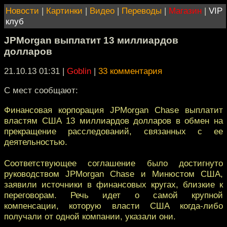
Новости
|
Картинки
|
Видео
|
Переводы
|
Магазин
|
VIP
клуб
JPMorgan выплатит 13 миллиардов
долларов
21.10.13 01:31
|
Goblin
|
33 комментария
С мест сообщают:
Финансовая корпорация JPMorgan Chase выплатит
властям США 13 миллиардов долларов в обмен на
прекращение расследований, связанных с ее
деятельностью.
Соответствующее соглашение было достигнуто
руководством JPMorgan Chase и Минюстом США,
заявили источники в финансовых кругах, близкие к
переговорам. Речь идет о самой крупной
компенсации, которую власти США когда-либо
получали от одной компании, указали они.