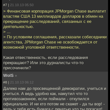
#7 |
21.10.13 05:50
> Финансовая корпорация JPMorgan Chase выплатит
властям США 13 миллиардов долларов в обмен на
прекращение расследований, связанных с ее
деятельностью.
> ...
> По условиям соглашения, рассказали собеседники
агентства, JPMorgan Chase не освобождается от
возможной уголовной ответственности.
Какая отвественность, если расследования
прекращают? Или это дурналисты что-то
присочинили?
WolS
»
#8 |
21.10.13 06:12
Далеко нам до просвещенной демократии, учиться и
учиться. А ведь удобно как, намутил что то
противозаконное, если поймали - откупился
официально. И ни кто потом не скажет - да ты вор! -
ведь у тебя есть бумага с печатью что ты погасил!