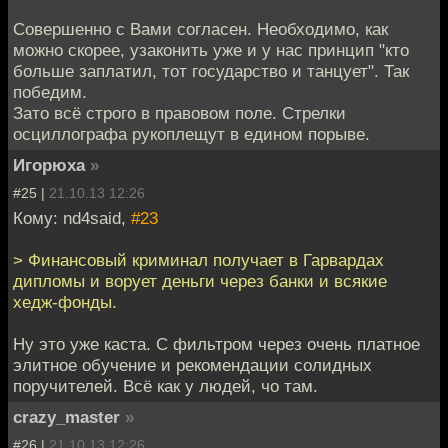
Совершенно с Вами согласен. Необходимо, как
можно скорее, узаконить уже и у нас принцип "кто
больше заплатил, тот государство и танцует". Так
победим.
Зато всё строго в правовом поле. Стрелки
осциллографа рукоплещут в едином порыве.
Игорюха
»
#25 |
21.10.13 12:26
Кому: nd4said,
#23
> Финансовый криминал получает в Гарвардах
дипломы и ворует деньги через банки и всякие
хедж-фонды.
Ну это уже каста. С фильтром через очень платное
элитное обучение и рекомендации солидных
поручителей. Всё как у людей, чо там.
crazy_master
»
#26 |
21.10.13 12:26