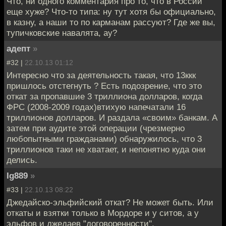
Что, ни одного комментария про то, что в России
еще хуже? Что-то типа: ну тут хотя бы официально,
в казну, а наши то по карманам рассуют? Где же вы,
тупичковские навалята, ау?
адепт
»
#32 |
22.10.13 01:12
Интересно что за деятельность такая, что 13ккк
пришлось отстегнуть ? Есть подозрение, что это
откат за пропавшие 3 триллиона долларов, когда
ФРС (2008-2009 годах)втихую напечатали 16
триллионов долларов. И раздала «своим» банкам. А
затем при аудите этой операции (чрезмерно
любопытными гражданами) обнаружилось, что 3
триллионов таки не хватает, и непонятно куда они
делись.
Ig889
»
#33 |
22.10.13 08:22
Джедайско-эльфийский откат? Не может быть. Или
откаты и взятки только в Мордоре и у ситов, а у
эльфов и джедаев "договоренности".