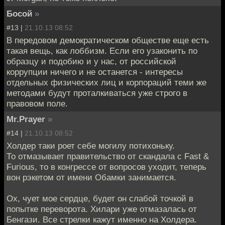
Босой
»
#13 |
21.10.13 08:52
В передовом демократическом обществе еще есть
такая вещь, как лоббизм. Если его узаконить по
образцу и подобию и у нас, от российской
коррупции ничего и не останется - интересы
отдельных физических лиц и корпораций теми же
методами будут проталкиваться уже строго в
правовом поле.
Mr.Prayer
»
#14 |
21.10.13 08:52
Холдер таки роет себе могилу потихоньку.
То отмазывает правительство от скандала с Fast &
Furious, то в конгрессе от вопросов уходит, теперь
вон рэкетом от имени Обамки занимается.
Ох, чует мое сердце, будет он слабой точкой в
попытке переворота. Хилари уже отмазалась от
Бенгази. Все стрелки кажут именно на Холдера.