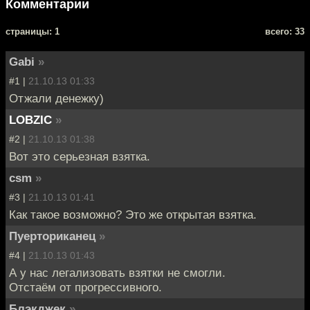
Комментарии
cтраницы: 1
всего: 33
Gabi
»
#1 |
21.10.13 01:33
Отжали денежку)
LOBZIC
»
#2 |
21.10.13 01:38
Вот это серьезная взятка.
csm
»
#3 |
21.10.13 01:41
Как такое возможно? Это же открытая взятка.
Пуерториканец
»
#4 |
21.10.13 01:43
А у нас легализовать взятки не смогли.
Отстаём от прогрессивного.
Блэкджек
»