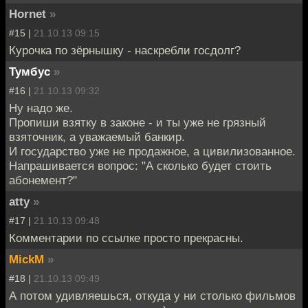
Hornet
»
#15 |
21.10.13 09:15
Курочка по зёрнышку - наскребли госдолг?
Тумбус
»
#16 |
21.10.13 09:32
Ну надо же.
Пропиши взятку в законе - и ты уже не грязный
взяточник, а уважаемый банкир.
И государство уже не продажное, а цивилизованное.
Напрашивается вопрос: "А сколько будет стоить
абонемент?"
atty
»
#17 |
21.10.13 09:48
Комментарии по ссылке просто прекрасны.
MickM
»
#18 |
21.10.13 09:49
А потом удивляешься, откуда у ни столько фильмов