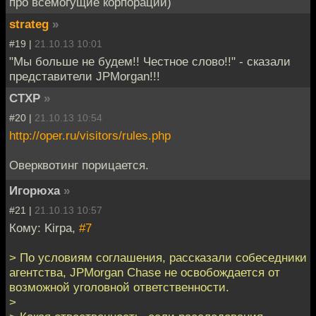
про всемогущие корпорации)
strateg
»
#19 |
21.10.13 10:01
"Мы больше не будем!! Честное слово!!" - сказали
представители JPMorgan!!!
CTXP
»
#20 |
21.10.13 10:54
http://oper.ru/visitors/rules.php
Оверквотинг порицается.
Игорюха
»
#21 |
21.10.13 10:57
Кому: Kirpa,
#7
> По условиям соглашения, рассказали собеседники
агентства, JPMorgan Chase не освобождается от
возможной уголовной ответственности.
>