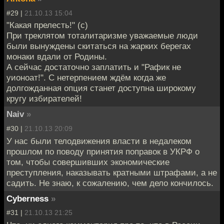
#29 |
21.10.13 15:04
"Какая прелесть!" (с)
При треклятом тоталитаризме уважаемые люди
были вынуждены скитаться на жарких берегах
монаки вдали от Родины.
А сейчас достаточно заплатить и "Рафик не
уионоат!". С нетерпением ждём когда же
долгожданная опция станет доступна широкому
кругу избирателей!
Naiv
»
#30 |
21.10.13 20:09
У нас были телодвижения власти в недалеком
прошлом по поводу принятия поправок в УКРФ о
том, чтобы совершивших экономические
преступления, наказывать кратными штрафами, а не
садить. Не знаю, к сожалению, чем дело кончилось.
Cyberness
»
#31 |
21.10.13 21:25