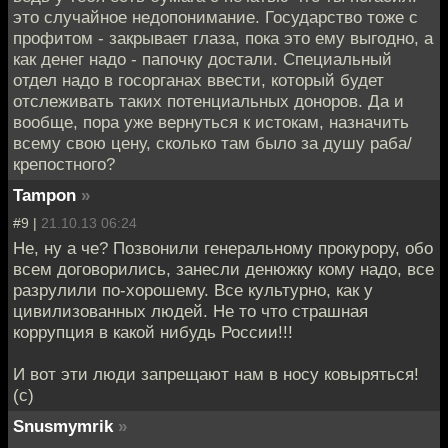
это случайное недопонимание. Государство тоже с
профитом - закрывает глаза, пока это ему выгодно, а
как денег надо - папочку достали. Специальный
отдел надо в госорганах ввести, который будет
отслеживать таких потенциальных доноров. Да и
вообще, пора уже вернуться к истокам, назначить
всему свою цену, сколько там было за душу раба/
крепостного?
Tampon
»
#9 |
21.10.13 06:24
Не, ну а че? Позвонили генеральному прокурору, обо
всем договорились, занесли денюжку кому надо, все
разрулили по-хорошему. Все культурно, как у
цивилизованных людей. Не то что страшная
коррупция в какой нибудь России!!!
И вот эти люди запрещают нам в носу ковыряться!
(с)
Snusmymrik
»