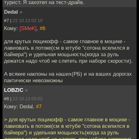
турист. Я захотел на тест-драйв.
Dedal
»
#7 |
22.10.13 02:10
Кому:
[SMeK]
,
#6
для крутых поцикофф - самое главное в моцике -
лавиовать в потоке(см в ютубе "сотона вселился в
байкера") и удельная мощьность(когда за руль
дежатся надо чтоб не слететь при наборе скорости).
А всякие наклоны на наших(РБ) и на ваших дорогах
пактически невозможны
LOBZIC
»
#8 |
22.10.13 03:02
Кому: Dedal,
#7
> для крутых поцикофф - самое главное в моцике -
лавиовать в потоке(см в ютубе "сотона вселился в
байкера") и удельная мощьность(когда за руль
дежатся надо чтоб не слететь при наборе скорости).