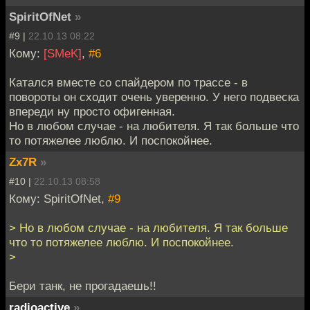
SpiritOfNet
»
#9 |
22.10.13 08:22
Кому:
[SMeK]
,
#6
Катался вместе со спайдером по трассе - в
повороты он сходит очень уверенно. У него подвеска
впереди ну просто офигенная.
Но в любом случае - на любителя. Я так больше что
то потяжелее люблю. И поспокойнее.
Zx7R
»
#10 |
22.10.13 08:58
Кому: SpiritOfNet,
#9
> Но в любом случае - на любителя. Я так больше
что то потяжелее люблю. И поспокойнее.
>
Бери танк, не прогадаешь!!
radioactive
»