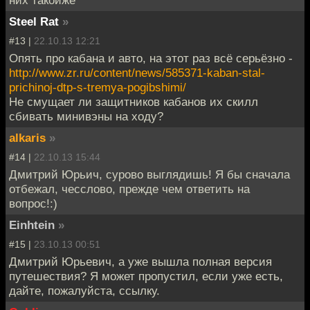
них такойже
Steel Rat
»
#13 |
22.10.13 12:21
Опять про кабана и авто, на этот раз всё серьёзно -
http://www.zr.ru/content/news/585371-kaban-stal-
prichinoj-dtp-s-tremya-pogibshimi/
Не смущает ли защитников кабанов их скилл
сбивать минивэны на ходу?
alkaris
»
#14 |
22.10.13 15:44
Дмитрий Юрьич, сурово выглядишь! Я бы сначала
отбежал, чесслово, прежде чем ответить на
вопрос!:)
Einhtein
»
#15 |
23.10.13 00:51
Дмитрий Юрьевич, а уже вышла полная версия
путешествия? Я может пропустил, если уже есть,
дайте, пожалуйста, ссылку.