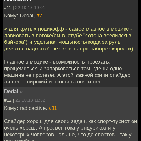
#11 |
22.10.13 10:01
Кому: Dedal,
#7
> для крутых поцикофф - самое главное в моцике -
лавиовать в потоке(см в ютубе "сотона вселился в
байкера") и удельная мощьность(когда за руль
дежатся надо чтоб не слететь при наборе скорости).
Главное в моцике - возможность проехать,
прощемиться и запарковаться там, где ни одно
машина не пролезет. А этой важной фичи спайдер
лишен - широкий и просвета почти нет.
Dedal
»
#12 |
22.10.13 11:52
Кому: radioactive,
#11
Спайдер хорош для своих задач, как спорт-турист он
очень хорош. А просвет тока у эндуриков и у
некоторых чопперов больше, что до спортов - так у