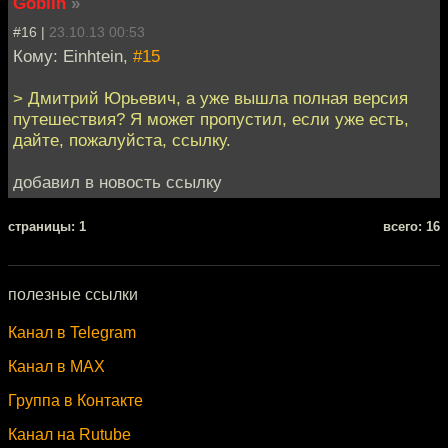
Goblin
»
#16 |
23.10.13 00:53
Кому: Einhtein,
#15
> Дмитрий Юрьевич, а уже вышла полная версия
путешествия? Я может пропустил, если уже есть,
дайте, пожалуйста, ссылку.
добавил в новость ссылку
cтраницы: 1
всего: 16
полезные ссылки
Канал в Telegram
Канал в MAX
Группа в Контакте
Канал на Rutube