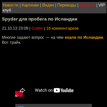
Новости
|
Картинки
|
Видео
|
Переводы
|
Магазин
|
VIP
клуб
Spyder для пробега по Исландии
21.10.13 23:09
|
Goblin
|
16 комментариев
Многие задают вопрос — на чём
ехали по Исландии
.
Вот трайк.