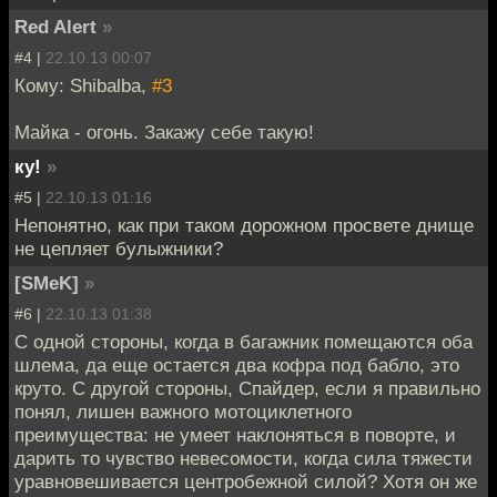
Red Alert
»
#4 |
22.10.13 00:07
Кому: Shibalba,
#3
Майка - огонь. Закажу себе такую!
ку!
»
#5 |
22.10.13 01:16
Непонятно, как при таком дорожном просвете днище
не цепляет булыжники?
[SMeK]
»
#6 |
22.10.13 01:38
С одной стороны, когда в багажник помещаются оба
шлема, да еще остается два кофра под бабло, это
круто. С другой стороны, Спайдер, если я правильно
понял, лишен важного мотоциклетного
преимущества: не умеет наклоняться в поворте, и
дарить то чувство невесомости, когда сила тяжести
уравновешивается центробежной силой? Хотя он же