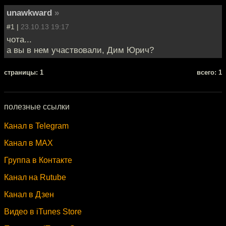
unawkward
»
#1 |
23.10.13 19:17
чота...
а вы в нем участвовали, Дим Юрич?
cтраницы: 1
всего: 1
полезные ссылки
Канал в Telegram
Канал в MAX
Группа в Контакте
Канал на Rutube
Канал в Дзен
Видео в iTunes Store