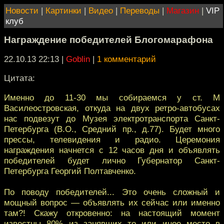
Новости
|
Картинки
|
Видео
|
Переводы
|
Магазин
|
VIP
клуб
Награждение победителей Блогомарафона
22.10.13 22:13
|
Goblin
|
1 комментарий
Цитата:
Именно до 11-30 мы собираемся у ст. М
Василеостровская, откуда на двух ретро-автобусах
нас подвезут до Музея электротранспорта Санкт-
Петербурга (В.О., Средний пр., д.77). Будет много
прессы, телевидения и радио. Церемония
награждения начнется с 12 часов дня и объявлять
победителей будет лично Губернатор Санкт-
Петербурга Георгий Полтавченко.
По поводу победителей... Это очень сложный и
мощный вопрос — объявлять их сейчас или именно
там?! Скажу откровенно: на настоящий момент
известны 80% из занявших то или иное место в