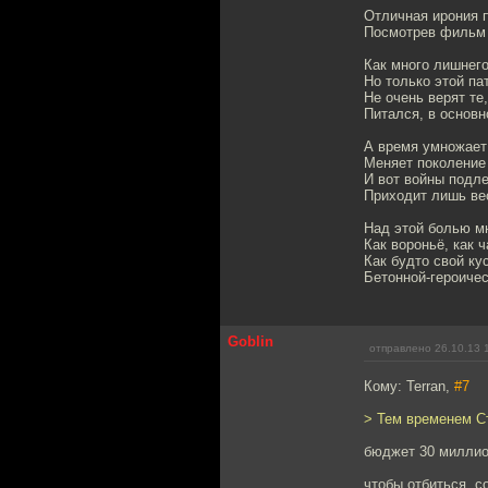
Отличная ирония п
Посмотрев фильм 
Как много лишнег
Но только этой па
Не очень верят те,
Питался, в основн
А время умножает 
Меняет поколение
И вот войны подл
Приходит лишь ве
Над этой болью мн
Как вороньё, как ч
Как будто свой ку
Бетонной-героичес
Goblin
отправлено 26.10.13 
Кому: Terran,
#7
> Тем временем С
бюджет 30 милли
чтобы отбиться, с