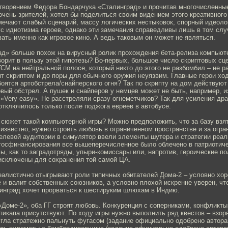
творением Федора Бондарчука «Сталинград» и прочитав многочисленны
очень зрителей, хотел бы поделиться своим видением этого креативног
мечают слабый сценарий, массу логических нестыковок, спорный идеоло
 идиотизма героев, однако эти замечания справедливы лишь в том случ
ть именно как игровое кино. А ведь таковым он может не являться.
д» больше похож на вирусный ролик прохождения бета-релиза компьюте
ворит в пользу этой гипотезы? Во-первых, большое число скриптовых сц
СМ на нейтральной полосе, который никто до этого не разбомбил – не р
т скриптом и до поры для обычного оружия неуязвим. Главные герои ход
боятся артобстрела/снайперского огня? Так по скрипту на дом действуют
овый обстрел. А пушек и снайперов у немцев может не быть, например, и
«Very easy». Не расстреляли сразу огнеметчиков? Так для усиления др
отключилось только после поджога евреев в автобусе.
 сюжет такой компьютерной игры? Можно предположить, что за базу взя
к известно, нужно строить любовь в ограниченном пространстве и за огр
елевой аудитории в симулятор ввели элементы шутера и стратегии реал
госфинансирования все вышеперечисленное было облечено в патриотич
ы, как то заградотряды, упыри-комиссары или, напротив, героические по
исключены для сохранения той самой ЦА.
еалистично отыгрывают роли типичных обитателей Дома-2 – условно хор
 и валит собственных союзников, а условно плохой искренне уверен, ч
линград хочет прорваться к шестируким шлюхам в Индию.
«Доме-2», оба ГГ строят любовь. Конкуренция с соперниками, конфликты
пикапа присутствуют. По ходу игры нужно выполнить ряд квестов – взор
 угла стратежно пальнуть фугасом (задание официально одобрено автор