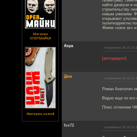
геометрии), свинт
найти джакузи и н
строительству лю
новым умениям. Фи
открывают ультим
политкорректно по
Жмем «save as» и 
Магазин
ОПЕРМАЙКИ
Asya
отправлено 26.10.13 
[аплодирует]
Дюк
отправлено 26.10.13 
Роман Анатолич н
Видно еще по его
Плюс отличное ЧЮ
Империя ножей
fox72
отправлено 26.10.13 