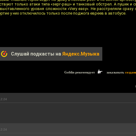
йствуют только атаки типа «зерг-раш» и танковый обстрел. А пушек и 
 выставленного уровня сложности «Very easy». Не расстреляли сразу
ртие у них отключилось только после поджога евреев в автобусе.
Слушай подкасты на
Яндекс.Музыка
Goblin рекомендует
заказывать
создан
12:24
12:24