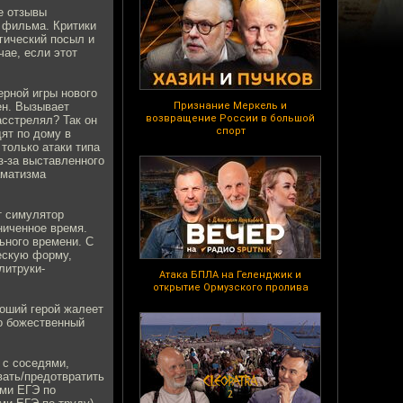
е отзывы
о фильма. Критики
гический посыл и
ае, если этот
рной игры нового
ен. Вызывает
Признание Меркель и
возвращение России в большой
асстрелял? Так он
спорт
ят по дому в
 только атаки типа
з-за выставленного
аматизма
т симулятор
аниченное время.
ьного времени. С
ескую форму,
литруки-
Атака БПЛА на Геленджик и
открытие Ормузского пролива
оший герой жалеет
то божественный
 с соседями,
вать/предотвратить
ами ЕГЭ по