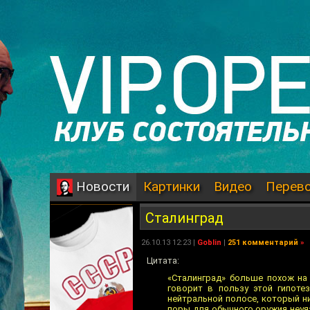
Картинки
Видео
Перев
Новости
Сталинград
26.10.13 12:23 |
Goblin
|
251 комментарий
»
Цитата:
«Сталинград» больше похож на
говорит в пользу этой гипоте
нейтральной полосе, который н
поры для обычного оружия неуяз