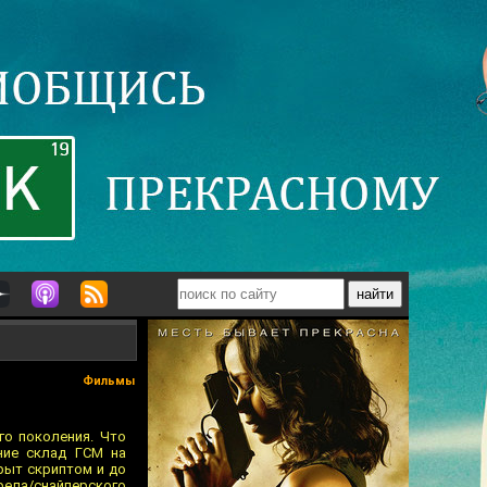
Фильмы
го поколения. Что
ние склад ГСМ на
рыт скриптом и до
трела/снайперского