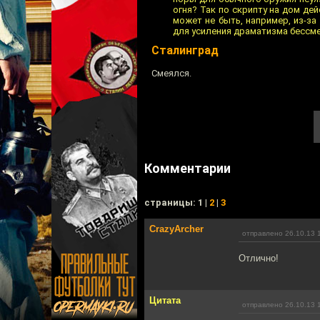
огня? Так по скрипту на дом де
может не быть, например, из-за
для усиления драматизма бессме
Сталинград
Смеялся.
Комментарии
cтраницы: 1 |
2
|
3
CrazyArcher
отправлено 26.10.13 
Отлично!
Цитата
отправлено 26.10.13 