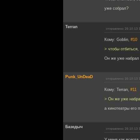
уже собрал?
Terran
отправлено 26.10.13 
Кому: Goblin,
#10
> чтобы отбиться,
Он же уже набрал 
Punk_UnDeaD
отправлено 26.10.13 
Кому: Terran,
#11
> Он же уже набра
а кинотеатры его 
Базедыч
отправлено 26.10.13 
У меня как всегда