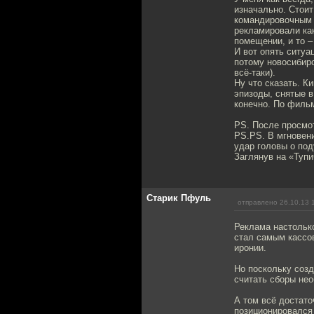
изначально. Стоит
командировочным 
рекламировали ка
помещении, и то –
И вот опять ситуа
потому новосибир
всё-таки).
Ну что сказать. К
эпизоды, снятые 
конечно. По фильм
PS. После просмот
PS.PS. В мгновени
удар головы о под
Заглянув на «Тупи
Старик Пфуль
отправлено 26.10.13 
Реклама настольк
стал самым кассо
иронии.
Но поскольку созд
считать сборы не
А том всё достато
позиционировался 