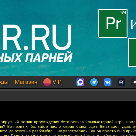
оды
Магазин
VIP
 вирусный ролик прохождения бета-релиза компьютерной игры ново
зы? Во-первых, большое число скриптовых сцен. Вызывает удивле
икто до этого не разбомбил – не расстрелял? Так он просто был прик
вим. Главные герои ходят по дому в полный рост и не боятся артобс