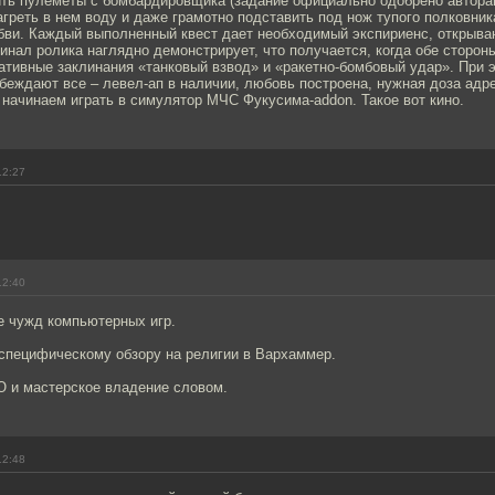
ить пулеметы с бомбардировщика (задание официально одобрено автора
агреть в нем воду и даже грамотно подставить под нож тупого полковн
бви. Каждый выполненный квест дает необходимый экспириенс, открыва
нал ролика наглядно демонстрирует, что получается, когда обе сторо
ативные заклинания «танковый взвод» и «ракетно-бомбовый удар». При 
беждают все – левел-ап в наличии, любовь построена, нужная доза адр
начинаем играть в симулятор МЧС Фукусима-addon. Такое вот кино.
12:27
12:40
е чужд компьютерных игр.
 специфическому обзору на религии в Вархаммер.
 и мастерское владение словом.
12:48