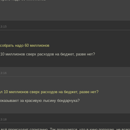
13:15
 собрать надо 60 миллионов
10 миллионов сверх расходов на бюджет, разве нет?
13:16
л 10 миллионов сверх расходов на бюджет, разве нет?
показывают за красивую лысину бондарчука?
13:18
, всё происходит спонтанно. Так получается, что в кино попадаю, не все