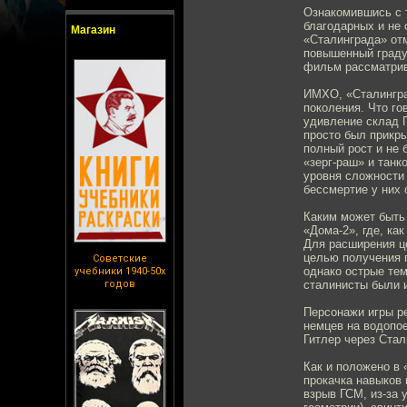
Ознакомившись с 
благодарных и не 
Магазин
«Сталинграда» от
повышенный градус
фильм рассматрива
ИМХО, «Сталингра
поколения. Что го
удивление склад Г
просто был прикры
полный рост и не 
«зерг-раш» и танк
уровня сложности 
бессмертие у них 
Каким может быть
«Дома-2», где, ка
Для расширения ц
целью получения 
Советские
однако острые тем
учебники 1940-50х
годов
сталинисты были 
Персонажи игры р
немцев на водопое
Гитлер через Ста
Как и положено в 
прокачка навыков 
взрыв ГСМ, из-за