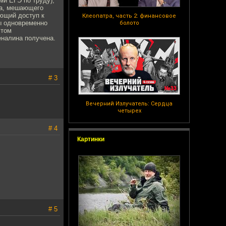
ми ЕГЭ по труду),
ика, мешающего
ющий доступ к
Клеопатра, часть 2: финансовое
ны одновременно
болото
этом
еналина получена.
# 3
Вечерний Излучатель: Сердца
четырех
# 4
Картинки
# 5