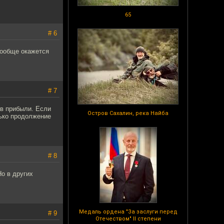
65
# 6
вообще окажется
# 7
ов прибыли. Если
Остров Сахалин, река Найба
лько продолжение
# 8
о в других
Медаль ордена "За заслуги перед
# 9
Отечеством" II степени