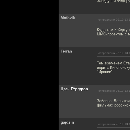
Завидую я Федору,
Mofovik
отправлено 26.10.13 
Куда там Кейджу с
ММО-проектом с м
Terran
отправлено 26.10.13 
Тем временем Ста
верить Кинопоиск
"Иронии".
Цзен ГУргуров
отправлено 26.10.13 
Забавно. Большая 
фильмах российск
gajdzin
отправлено 26.10.13 