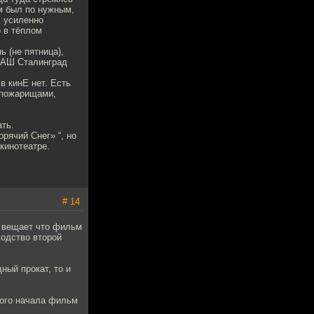
ам был по нужным,
м усиленно
 в тёплом
 (не пятница),
 НАШ Сталинград
в кинЕ нет. Есть
 пожарищами,
ать.
рячий Снег» “, но
кинотеатре.
# 14
д вещает что фильм
одство второй
ный прокат, то и
мого начала фильм