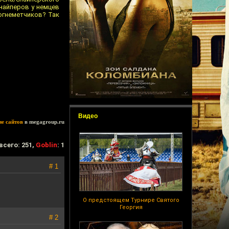
снайперов у немцев
 огнеметчиков? Так
Видео
ие сайтов
в megagroup.ru
всего: 251,
Goblin
: 1
# 1
О предстоящем Турнире Святого
Георгия
# 2