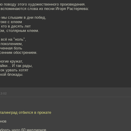
о поводу этого художественного произведения.
вспоминаются слова из песни Игоря Растеряева:
о мы слышим в дни побед,
токе с елеем
 кто в десять лет
ом, столярным клеем.
всё на "ноль",
 поколением,
еченная боль
сенним обострением.
огие кружат,
айки... И так рады,
сок урвать хотят
кой блокады.
13:02
талинград отбился в прокате
онов
обрать надо 60 миллионов