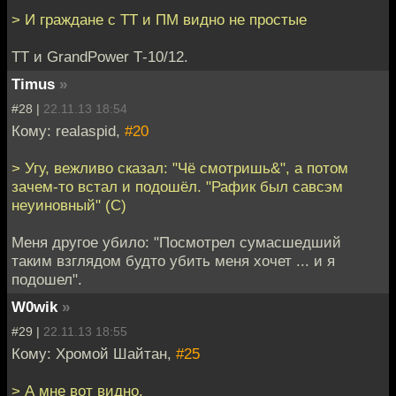
> И граждане с ТТ и ПМ видно не простые
ТТ и GrandPower Т-10/12.
Timus
»
#28 |
22.11.13 18:54
Кому: realaspid,
#20
> Угу, вежливо сказал: "Чё смотришь&", а потом
зачем-то встал и подошёл. "Рафик был савсэм
неуиновный" (С)
Меня другое убило: "Посмотрел сумасшедший
таким взглядом будто убить меня хочет ... и я
подошел".
W0wik
»
#29 |
22.11.13 18:55
Кому: Хромой Шайтан,
#25
> А мне вот видно.