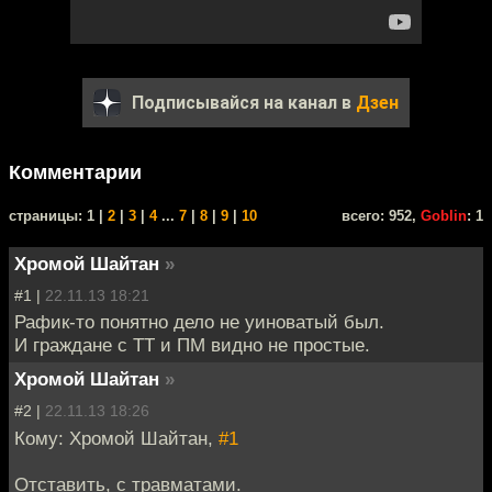
Подписывайся на канал в
Дзен
Комментарии
cтраницы: 1 |
2
|
3
|
4
...
7
|
8
|
9
|
10
всего: 952,
Goblin
: 1
Хромой Шайтан
»
#1 |
22.11.13 18:21
Рафик-то понятно дело не уиноватый был.
И граждане с ТТ и ПМ видно не простые.
Хромой Шайтан
»
#2 |
22.11.13 18:26
Кому: Хромой Шайтан,
#1
Отставить, с травматами.