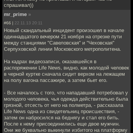
спрашивал))
mr_prime
»
#66 |
22.11.13 20:11
Новый скандальный инцидент произошел в начале
одиннадцатого вечером 21 ноября на отрезке пути
между станциями "Савеловская" и "Чеховская"
Серпуховской линии Московского метрополитена.
На кадрах видеозаписи, оказавшейся в
распоряжении Life News, видно, как молодой человек
в черной куртке сначала сидит верхом на лежащем
на полу вагона пассажире, а затем бьет его.
- Все началось с того, что нападавший потребовал у
молодого человека, чья одежда действительно была
грязной, отсесть от него на полметра, - рассказала
Life News одна из свидетельниц происшествия, -
затем он набросился на беднягу и стал его бить.
После к нему присоединились еще двое мужчин.
Они же буквально выкинули избитого на платформу