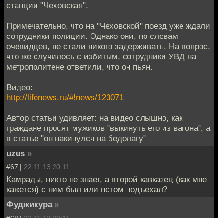
станции "Чеховская".
Примечательно, что на "Чеховской" поезд уже ждали
сотрудники полиции. Однако они, по словам
очевидцев, не стали никого задерживать. На вопрос,
что же случилось с избитым, сотрудники УВД на
метрополитене ответили, что он пьян.
Видео:
http://lifenews.ru/#!news/123071
Автор статьи удивляет: на видео слышно, как
граждане просят мужиков "выкинуть его из вагона", а
в статье "он накинулся на бедолагу"
uzus
»
#67 |
22.11.13 20:11
Камрады, никто не знает, а второй кавказец (как мне
кажется) с ним был или потом подъехал?
Фуджикура
»
#68 |
22.11.13 20:11