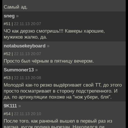
Самый ад.
sneg
»
#51 |
22.11.13 20:07
ЧО как дерзко смотришь!!! Камеры харошие,
мужиков жалко, да.
notabusekeyboard
»
#52 |
22.11.13 20:07
Просто был чёрным в пятницу вечером.
Summoner13
»
#53 |
22.11.13 20:08
Молодой как-то резко выдёргивает свой ТТ, до этого
просто посматривает в сторону подстреленного. И
да, по артикуляции похоже на "нож убери, бля".
9K111
»
#54 |
22.11.13 20:10
После того, как раненый вышел в первый раз из
вагона, кусок ролика вырезан. Находился ли