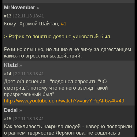
MrNovember
»
#13 |
22.11.13 18:41
Кому: Хромой Шайтан,
#1
> Рафик-то понятно дело не уиноватый был.
Речи но слышно, но лично я не вижу за дагестанцем
каких-то агрессивных действий.
Kis1d
»
#14 |
22.11.13 18:41
Дает объяснения - "подошел спросить "чО
смотриш", потому что не него взгляд такой
призрительный был"
http://www.youtube.com/watch?v=uivYPqAl-6w#t=49
Dedal
»
#15 |
22.11.13 18:41
Как вежливость накрыла людей - наверно поспорили
о раннем творчестве Лермонтова, не сошлись в