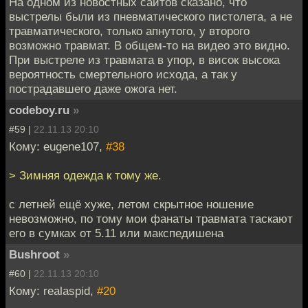
На одном из новостных сайтов сказано, что
выстрелы были из пневматического пистолета, а не
травматического, только апнутого, у второго
возможно травмат. В общем-то на видео это видно.
При выстреле из травмата в упор, в висок высока
вероятность смертельного исхода, а так у
пострадавшего даже ожога нет.
codeboy.ru
»
#59 |
22.11.13 20:10
Кому: eugene107,
#38
> Зимняя одежда к тому же.
с летней ещё хуже, летом скрытное ношение
невозможно, по тому мои фанаты травмата таскают
его в сумках от 5.11 или макспедишена
Bushroot
»
#60 |
22.11.13 20:10
Кому: realaspid,
#20