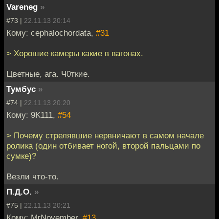
Vareneg
»
#73 |
22.11.13 20:14
Кому: cephalochordata,
#31
> Хорошие камеры какие в вагонах.
Цветные, ага. Ч0ткие.
Тумбус
»
#74 |
22.11.13 20:20
Кому: 9K111,
#54
> Почему стрелявшие нервничают в самом начале
ролика (один отбивает ногой, второй пальцами по
сумке)?
Везли что-то.
П.Д.О.
»
#75 |
22.11.13 20:21
Кому: MrNovember,
#13