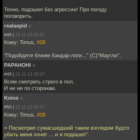
Точно, подошел без агрессии! Про погоду
поговорить.
realaspid
»
#48 |
22.11.13 20:07
Кому: Timus,
#28
"Подойдите ближе бандар-логи..." (С)"Маугли".
PAPAHOHI
»
#49 |
22.11.13 20:07
Всем смотреть строго в пол.
И ни ни по сторонам.
Koios
»
#50 |
22.11.13 20:07
Кому: Timus,
#28
> Посмотрел сумасшедший таким взглядом будто
убить меня хочет ... и я подошел".