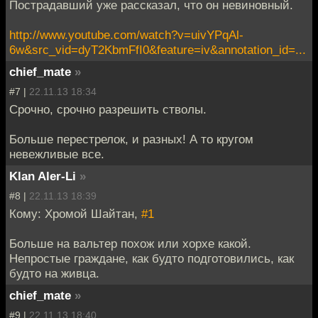
Пострадавший уже рассказал, что он невиновный.
http://www.youtube.com/watch?v=uivYPqAl-
6w&src_vid=dyT2KbmFfI0&feature=iv&annotation_id=...
chief_mate
»
#7 |
22.11.13 18:34
Срочно, срочно разрешить стволы.
Больше перестрелок, и разных! А то кругом
невежливые все.
Klan Aler-Li
»
#8 |
22.11.13 18:39
Кому: Хромой Шайтан,
#1
Больше на вальтер похож или хорхе какой.
Непростые граждане, как будто подготовились, как
будто на живца.
chief_mate
»
#9 |
22.11.13 18:40