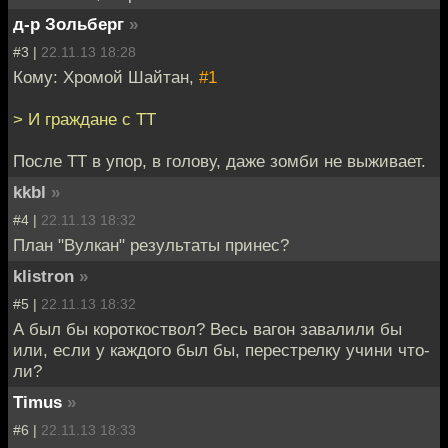
д-р Зольберг
»
#3 |
22.11.13 18:28
Кому: Хромой Шайтан,
#1
> И граждане с ТТ
После ТТ в упор, в голову, даже зомби не выживает.
kkbl
»
#4 |
22.11.13 18:32
План "Вулкан" результаты принес?
klistron
»
#5 |
22.11.13 18:32
А был бы короткоствол? Весь вагон завалили бы
или, если у каждого был бы, перестрелку учини что-
ли?
Timus
»
#6 |
22.11.13 18:33