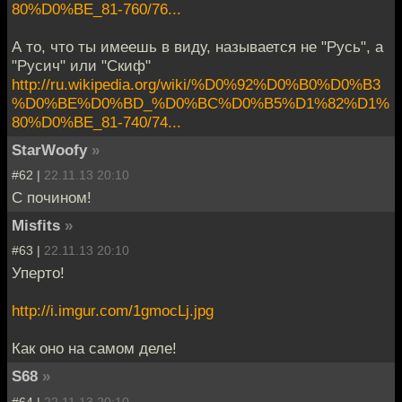
80%D0%BE_81-760/76...
А то, что ты имеешь в виду, называется не "Русь", а
"Русич" или "Скиф"
http://ru.wikipedia.org/wiki/%D0%92%D0%B0%D0%B3
%D0%BE%D0%BD_%D0%BC%D0%B5%D1%82%D1%
80%D0%BE_81-740/74...
StarWoofy
»
#62 |
22.11.13 20:10
С почином!
Misfits
»
#63 |
22.11.13 20:10
Уперто!
http://i.imgur.com/1gmocLj.jpg
Как оно на самом деле!
S68
»
#64 |
22.11.13 20:10