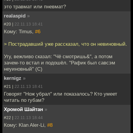
это травмат или пневмат?
realaspid
»
#20 |
22.11.13 18:41
Кому: Timus,
#6
> Пострадавший уже рассказал, что он невиновный.
Угу, вежливо сказал: "Чё смотришь&", а потом
зачем-то встал и подошёл. "Рафик был савсэм
неуиновный" (С)
kernigz
»
#21 |
22.11.13 18:41
Говорят "Нож убрал" или показалось? Кто умеет
читать по губам?
Хромой Шайтан
»
#22 |
22.11.13 18:44
Кому: Klan Aler-Li,
#8