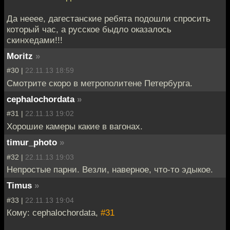
Да нееее, дагестанские ребята подошли спросить
который час, а русское быдло оказалось
скинхедами!!!
Moritz
»
#30 |
22.11.13 18:59
Смотрите скоро в метрополитене Петербурга.
cephalochordata
»
#31 |
22.11.13 19:02
Хорошие камеры какие в вагонах.
timur_photo
»
#32 |
22.11.13 19:03
Непростые парни. Везли, наверное, что-то эдыкое.
Timus
»
#33 |
22.11.13 19:04
Кому: cephalochordata,
#31