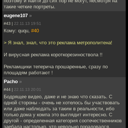
поэтому и найти до сих пор не могут, несмотря на
такие четкие портреты.
eugene107
»
#43 |
22.11.13 19:51
Кому: ququ,
#40
> Я знал, знал, что это реклама метрополитена!
И вирусная реклама короткорезиноствола !!
Рекламщики теперича прошаренные, сразу по
площадям работают !
Pacho
»
#44 |
22.11.13 20:01
Бодрящее видео, даже и не знаю что сказать. С
одной стороны - очень не хотелось бы участвовать
или даже наблюдать за таким в реальности, ибо
только дома у компа это выглядит интересно. С
другой - определенная категория соотечественников
заебала настолько, что невольно порадовался,