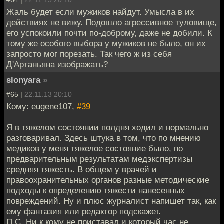
Жаль будет если мужиков найдут. Умысла в их
действиях не вижу. Подошло агрессивное туловище,
его успокоили почти по-доброму, даже не добили. К
тому же особого выбора у мужиков не было, он их
запросто мог порезать. Так чего ж из себя
Д'Артаньяна изображать?
slonyara
»
#65 |
22.11.13 20:10
Кому: eugene107,
#39
Я в тяжелом состоянии полдня ходил и нормально
разговаривал. Здесь штука в том, что по мнению
медиков у меня тяжелое состояние было, по
предварительным результатам медэкспертизы
средняя тяжесть. В общем у врачей и
правоохранительных органов разные методические
подходы к определению тяжести нанесенных
повреждений. Ну и плюс журналист напишет так, как
ему фантазия или редактор подскажет.
П.С. Ни к кому не приставал и который час не