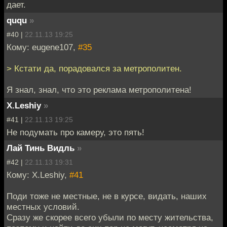
дает.
ququ
»
#40 |
22.11.13 19:25
Кому: eugene107,
#35
> Кстати да, порадовался за метрополитен.
Я знал, знал, что это реклама метрополитена!
X.Leshiy
»
#41 |
22.11.13 19:25
Не подумать про камеру, это пять!
Лай Тинь Видль
»
#42 |
22.11.13 19:31
Кому: X.Leshiy,
#41
Поди тоже не местные, не в курсе, видать, наших
местных условий.
Сразу же скорее всего убыли по месту жительства,