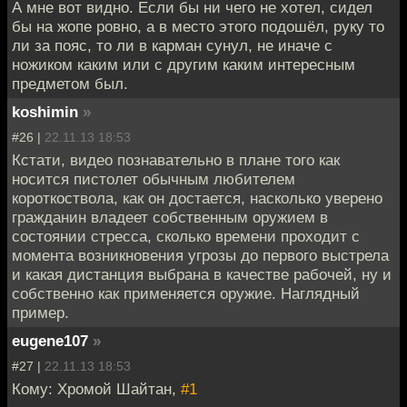
А мне вот видно. Если бы ни чего не хотел, сидел
бы на жопе ровно, а в место этого подошёл, руку то
ли за пояс, то ли в карман сунул, не иначе с
ножиком каким или с другим каким интересным
предметом был.
koshimin
»
#26 |
22.11.13 18:53
Кстати, видео познавательно в плане того как
носится пистолет обычным любителем
короткоствола, как он достается, насколько уверено
гражданин владеет собственным оружием в
состоянии стресса, сколько времени проходит с
момента возникновения угрозы до первого выстрела
и какая дистанция выбрана в качестве рабочей, ну и
собственно как применяется оружие. Наглядный
пример.
eugene107
»
#27 |
22.11.13 18:53
Кому: Хромой Шайтан,
#1