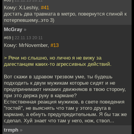
Кому: X.Leshiy,
#41
достать два травмата в метро, повернутся спиной к
потерпевшему..это 3)
McGray
»
#69 |
22.11.13 20:11
Кому: MrNovember,
#13
> Речи но слышно, но лично я не вижу за
дагестанцем каких-то агрессивных действий.
Вот скажи в здравом трезвом уме, ты будешь
подходить к двум мужикам которые сидят и не
предпринимают никаких движняков в твою сторону,
при это держа руку в кармане?
Естественная реакция мужиков, в свете поведения
"гостей", не выяснять что там у этого друга в
кармане, а ебнуть предупредительным. Я бы так же
сделал. Хуй знает что там у него, нож, ствол...
trmph
»