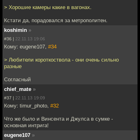
> Хорошие камеры какие в вагонах.
Кстати да, порадовался за метрополитен.
koshimin
»
#36 |
22.11.13 19:06
Кому: eugene107,
#34
> Любители короткоствола - они очень сильно
разные
Согласный
chief_mate
»
#37 |
22.11.13 19:09
Кому: timur_photo,
#32
Что же было и Винсента и Джулса в сумке -
основная интрига!
eugene107
»