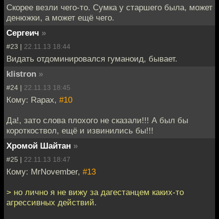
Скорее везли чего-то. Сумка у старшего была, может
денюжки, а может ещё чего.
Сергеич
»
#23 |
22.11.13 18:44
Видать отдоминировался гуманоид, бывает.
klistron
»
#24 |
22.11.13 18:45
Кому: Rapax,
#10
Да!, зато слова плохого не сказали!!! А был бы
короткоствол, ещё и извинились бы!!!
Хромой Шайтан
»
#25 |
22.11.13 18:47
Кому: MrNovember,
#13
> но лично я не вижу за дагестанцем каких-то
агрессивных действий.