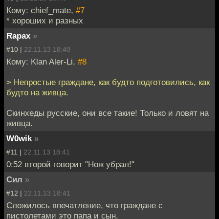
Кому: chief_mate,
#7
* хороших и разных
Rapax
»
#10 |
22.11.13 18:40
Кому: Klan Aler-Li,
#8
> Непростые граждане, как будто подготовились, как
будто на живца.
Скинхеды русские, они все такие! Только и ловят на
живца.
W0wik
»
#11 |
22.11.13 18:41
0:52 второй говорит "Нож убрал!"
Сил
»
#12 |
22.11.13 18:41
Сложилось впечатление, что граждане с
пистолетами это папа и сын.