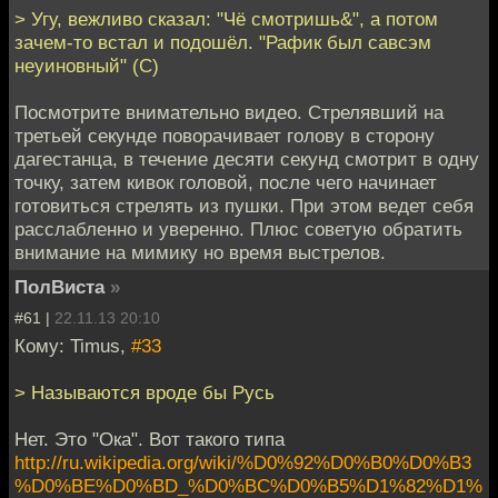
> Угу, вежливо сказал: "Чё смотришь&", а потом
зачем-то встал и подошёл. "Рафик был савсэм
неуиновный" (С)
Посмотрите внимательно видео. Стрелявший на
третьей секунде поворачивает голову в сторону
дагестанца, в течение десяти секунд смотрит в одну
точку, затем кивок головой, после чего начинает
готовиться стрелять из пушки. При этом ведет себя
расслабленно и уверенно. Плюс советую обратить
внимание на мимику но время выстрелов.
ПолВиста
»
#61 |
22.11.13 20:10
Кому: Timus,
#33
> Называются вроде бы Русь
Нет. Это "Ока". Вот такого типа
http://ru.wikipedia.org/wiki/%D0%92%D0%B0%D0%B3
%D0%BE%D0%BD_%D0%BC%D0%B5%D1%82%D1%