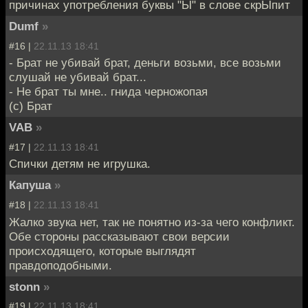
причинах употребления буквы "Ы" в слове скрЫпит
Dumf
»
#16 |
22.11.13 18:41
- Брат не убивай брат, деньги возьми, все возьми
слушай не убивай брат...
- Не брат ты мне.. гнида черножопая
(с) Брат
VAB
»
#17 |
22.11.13 18:41
Спички детям не игрушка.
Капуша
»
#18 |
22.11.13 18:41
Жалко звука нет, так не понятно из-за чего конфликт.
Обе стороны рассказывают свои версии
происходящего, которые выглядят
правдоподобными.
stonn
»
#19 |
22.11.13 18:41