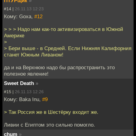
ПТУРщик
»
#14 |
26.11.13 12:23
Кому: Goxa,
#12
> > > Надо нам как-то активизироваться в Южной
Америке
>
> Бери выше - в Средней. Если Нижняя Калифорния
станет Южным Ливаном!
да и на Верхнюю надо бы распространить это
полезное явление!
Sweet Death
»
#15 |
26.11.13 12:26
Кому: Baka Inu,
#9
> Так Россия же в Шестёрку входит же.
Ливии с Египтом это сильно помогло.
chum
»