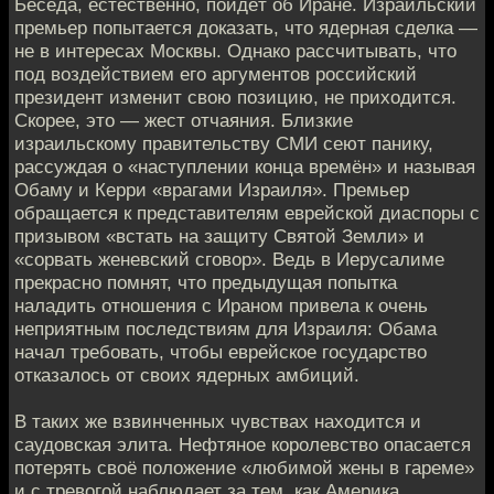
Беседа, естественно, пойдёт об Иране. Израильский
премьер попытается доказать, что ядерная сделка —
не в интересах Москвы. Однако рассчитывать, что
под воздействием его аргументов российский
президент изменит свою позицию, не приходится.
Скорее, это — жест отчаяния. Близкие
израильскому правительству СМИ сеют панику,
рассуждая о «наступлении конца времён» и называя
Обаму и Керри «врагами Израиля». Премьер
обращается к представителям еврейской диаспоры с
призывом «встать на защиту Святой Земли» и
«сорвать женевский сговор». Ведь в Иерусалиме
прекрасно помнят, что предыдущая попытка
наладить отношения с Ираном привела к очень
неприятным последствиям для Израиля: Обама
начал требовать, чтобы еврейское государство
отказалось от своих ядерных амбиций.
В таких же взвинченных чувствах находится и
саудовская элита. Нефтяное королевство опасается
потерять своё положение «любимой жены в гареме»
и с тревогой наблюдает за тем, как Америка