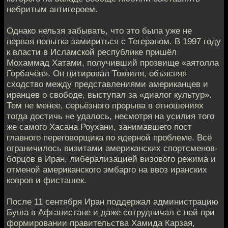
небритым антигероем.
Однако нельзя забывать, что это была уже не
первая попытка замириться с Тегераном. В 1997 году
к власти в Исламской республике пришёл
Мохаммад Хатами, получивший прозвище «аятолла
Горбачёв». Он цитировал Токвиля, объясняя
сходство между представлениями американцев и
иранцев о свободе, выступал за «диалог культур».
Тем не менее, серьёзного прорыва в отношениях
тогда достичь не удалось, несмотря на усилия того
же самого Хасана Роухани, занимавшего пост
главного переговорщика по ядерной проблеме. Всё
ограничилось визитами американских спортсменов-
борцов в Иран, либерализацией визового режима и
отменой американского эмбарго на ввоз иранских
ковров и фисташек.
После 11 сентября Иран поддержал администрацию
Буша в Афганистане и даже сотрудничал с ней при
формировании правительства Хамида Карзая,