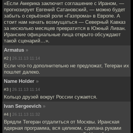
«Если Америка заключит соглашение с Ираном, —
прогнозирует Евгений Сатановский, — можно будет
забыть о серьёзной роли «Газпрома» в Европе. А
стоит нам начать возмущаться — Северный Кавказ
за несколько месяцев превратится в Южный Ливан.
Иранские официальные лица открыто обсуждают
такой сценарий…».
Armatus
»
#2 |
26.11.13 11:14
Если что-то дополнительно не предложат, Тегеран их
пошлет далеко.
Name Holder
»
#3 |
26.11.13 11:14
Кольцо друзей вокруг России сужается.
Ivan Sergeevich
»
#4 |
26.11.13 11:32
Врядли Тегеран отдалиться от Москвы. Иранская
ядерная программа, вся целиком, сделана руками