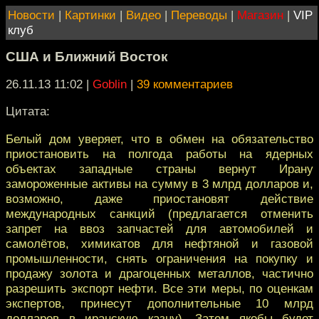
Новости
|
Картинки
|
Видео
|
Переводы
|
Магазин
|
VIP
клуб
США и Ближний Восток
26.11.13 11:02
|
Goblin
|
39 комментариев
Цитата:
Белый дом уверяет, что в обмен на обязательство
приостановить на полгода работы на ядерных
объектах западные страны вернут Ирану
замороженные активы на сумму в 3 млрд долларов и,
возможно, даже приостановят действие
международных санкций (предлагается отменить
запрет на ввоз запчастей для автомобилей и
самолётов, химикатов для нефтяной и газовой
промышленности, снять ограничения на покупку и
продажу золота и драгоценных металлов, частично
разрешить экспорт нефти. Все эти меры, по оценкам
экспертов, принесут дополнительные 10 млрд
долларов в иранскую казну). Затем якобы будет