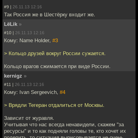
#9 |
26.11.13 12:16
Так Россия же в Шестёрку входит же.
LёLik
»
#10 |
26.11.13 12:16
Кому: Name Holder,
#3
> Кольцо друзей вокруг России сужается.
Кольцо врагов сжимается при виде России.
kernigz
»
#11 |
26.11.13 12:16
Кому: Ivan Sergeevich,
#4
> Врядли Тегеран отдалиться от Москвы.
Зависит от журавля.
Учитывая что нас всегда ненавидели, скажем "за
ресурсы" и то как подняли головы те, кто хочет их
поделить, то ситуация вырисовывается не очень