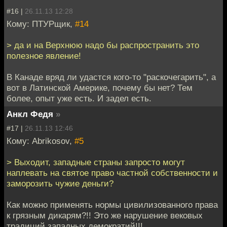
#16 |
26.11.13 12:28
Кому: ПТУРщик,
#14
> да и на Верхнюю надо бы распространить это
полезное явление!
В Канаде вряд ли удастся кого-то "раскочегарить", а
вот в Латинской Америке, почему бы нет? Тем
более, опыт уже есть. И задел есть.
Анкл Федя
»
#17 |
26.11.13 12:46
Кому: Abrikosov,
#5
> Выходит, западные страны запросто могут
наплевать на святое право частной собственности и
заморозить чужие деньги?
Как можно применять нормы цивилизованного права
к грязным дикарям?!! Это же нарушение вековых
традиций западных демократий!!!