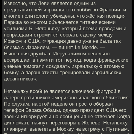
Известно, что Леви является одним из
представителей израильского лобби во Франции, и
многие политологи убеждены, что жёсткая позиция
Парижа во многом объясняется титаническими
усилиями Б. Нетаньяху, который всеми правдами и
неправдами стремится сорвать сделку между
Ираном и США. «Франция давно уже не была так
близка с Израилем, — пишет Le Monde. —
Нынешняя дружба с Иерусалимом невольно
воскрешает в памяти тот период, когда французские
учёные помогали создавать израильскую атомную
бомбу, а парашютисты тренировали израильских
десантников».
Нетаньяху вообще является ключевой фигурой в
лагере противников американо-иранского сближения.
По слухам, на этой неделе он просто оборвал
телефон Барака Обамы, однако президент США его
звонки игнорирует и на сообщения не отвечает. Когда
дипломаты начнут переговоры в Женеве, Нетаньяху
планирует вылететь в Москву на встречу с Путиным.