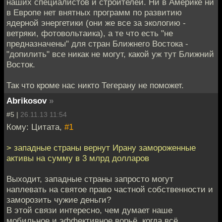
наших специалистов и строителей. Ни в Америке ни
в Европе нет внятных программ по развитию
ядерной энергетики (они же все за экологию -
ветряки, фотовольтаика), а те что есть "не
предназначены" для стран Ближнего Востока -
"допилить" все никак не могут, какой уж тут Ближний
Восток.
Так что кроме нас никто Тегерану не поможет.
Abrikosov
»
#5 |
26.11.13 11:54
Кому: Цитата,
#1
> западные страны вернут Ирану замороженные
активы на сумму в 3 млрд долларов
Выходит, западные страны запросто могут
наплевать на святое право частной собственности и
заморозить чужие деньги?
В этой связи интересно, чем думает наше
мобильное и эффективное ворьё, когда всё