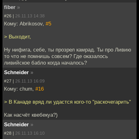
fiber
»
#26 |
26.11.13 14:38
Кому: Abrikosov,
#5
> Выходит,
Ну нифига, себе, ты прозрел камрад. Ты про Ливию
то что не помнишь совсем? Где оказалось
ливийское бабло когда началось?
Schneider
»
#27 |
26.11.13 16:09
Кому: chum,
#16
> В Канаде вряд ли удастся кого-то "раскочегарить"
Как насчёт квебекуа?)
Schneider
»
#28 |
26.11.13 16:10