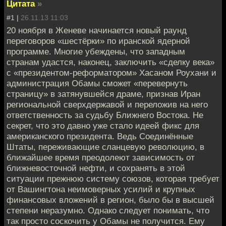
Цитата
»
#1 |
26.11.13 11:03
20 ноября в Женеве начинается новый раунд
переговоров «шестёрки» по иранской ядерной
программе. Многие убеждены, что западным
странам удастся, наконец, заключить «сделку века»
с «президентом-реформатором» Хасаном Роухани и
администрация Обамы сможет «перевернуть
страницу» в затянувшейся драме, признав Иран
региональной сверхдержавой и переложив на него
ответственность за судьбу Ближнего Востока. Не
секрет, что это давно уже стало идеей фикс для
американского президента. Ведь Соединённые
Штаты, переживающие сланцевую революцию, в
ближайшее время преодолеют зависимость от
ближневосточной нефти, и сохранять в этой
ситуации прежнюю систему союзов, которая требует
от Вашингтона неимоверных усилий и крупных
финансовых вложений в регион, было бы в высшей
степени неразумно. Однако следует понимать, что
так просто соскочить у Обамы не получится. Ему