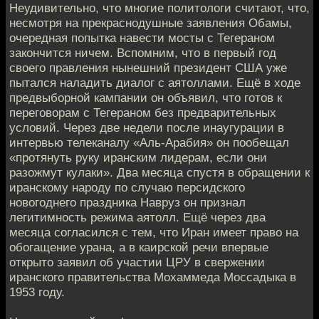
Неудивительно, что многие политологи считают, что,
несмотря на прекраснодушные заявления Обамы,
очередная попытка навести мосты с Тегераном
закончится ничем. Вспомним, что в первый год
своего правления нынешний президент США уже
пытался наладить диалог с аятоллами. Ещё в ходе
предвыборной кампании он объявил, что готов к
переговорам с Тегераном без предварительных
условий. Через две недели после инаугурации в
интервью телеканалу «Аль-Арабия» он пообещал
«протянуть руку иранским лидерам, если они
разожмут кулаки». Два месяца спустя в обращении к
иранскому народу по случаю персидского
новогоднего праздника Навруз он признал
легитимность режима аятолл. Ещё через два
месяца согласился с тем, что Иран имеет право на
обогащение урана, а в каирской речи впервые
открыто заявил об участии ЦРУ в свержении
иранского правительства Мохаммеда Моссадыка в
1953 году.