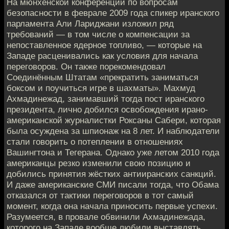
На мюнхенской конференции по вопросам
безопасности в феврале 2009 года спикер иранского
парламента Али Лариджани изложил ряд
требований — в том числе о компенсации за
непоставленное ядерное топливо, — которые на
Западе расценивались как условия для начала
переговоров. Он также порекомендовал
Соединённым Штатам «прекратить заниматься
боксом и поучиться игре в шахматы». Махмуд
Ахмадинежад, занимавший тогда пост иранского
президента, лично добился освобождения ирано-
американской журналистки Роксаны Сабери, которая
была осуждена за шпионаж на 8 лет. И наблюдатели
стали говорить о потеплении в отношениях
Вашингтона и Тегерана. Однако уже летом 2010 года
американцы резко изменили свою позицию и
добились принятия жёстких антииранских санкций.
И даже американские СМИ писали тогда, что Обама
отказался от тактики переговоров в тот самый
момент, когда она начала приносить первые успехи.
Разумеется, в провале обвинили Ахмадинежада,
которого на Западе вообще любили выставлять