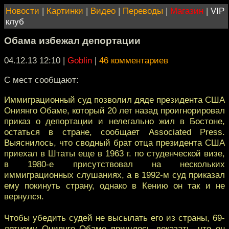
Новости
|
Картинки
|
Видео
|
Переводы
|
Магазин
|
VIP
клуб
Обама избежал депортации
04.12.13 12:10
|
Goblin
|
46 комментариев
С мест сообщают:
Иммиграционный суд позволил дяде президента США
Ониянго Обаме, который 20 лет назад проигнорировал
приказ о депортации и нелегально жил в Бостоне,
остаться в стране, сообщает Associated Press.
Выяснилось, что сводный брат отца президента США
приехал в Штаты еще в 1963 г. по студенческой визе,
в 1980-е присутствовал на нескольких
иммиграционных слушаниях, а в 1992-м суд приказал
ему покинуть страну, однако в Кению он так и не
вернулся.
Чтобы убедить судей не высылать его из страны, 69-
летнему Ониянго Обаме пришлось доказать, что он