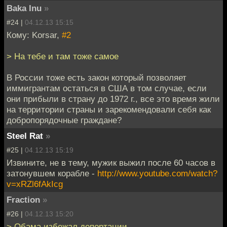
Baka Inu
»
#24 |
04.12.13 15:15
Кому: Korsar,
#2
> На тебе и там тоже самое
В России тоже есть закон который позволяет
иммигрантам остаться в США в том случае, если
они прибыли в страну до 1972 г., все это время жили
на территории страны и зарекомендовали себя как
добропорядочные граждане?
Steel Rat
»
#25 |
04.12.13 15:19
Извините, не в тему, мужик выжил после 60 часов в
затонувшем корабле -
http://www.youtube.com/watch?
v=xRZl6fAkIcg
Fraction
»
#26 |
04.12.13 15:20
> Обама избежал депортации