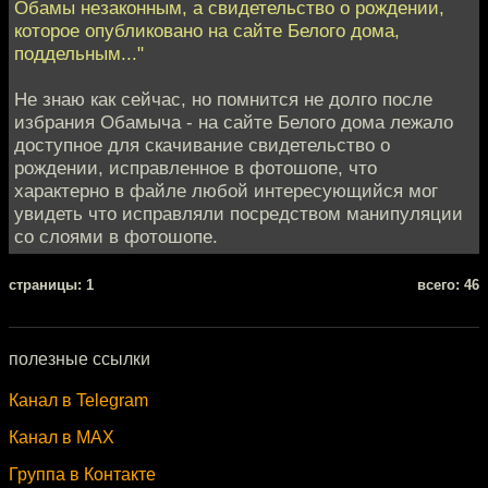
Обамы незаконным, а свидетельство о рождении,
которое опубликовано на сайте Белого дома,
поддельным..."
Не знаю как сейчас, но помнится не долго после
избрания Обамыча - на сайте Белого дома лежало
доступное для скачивание свидетельство о
рождении, исправленное в фотошопе, что
характерно в файле любой интересующийся мог
увидеть что исправляли посредством манипуляции
со слоями в фотошопе.
cтраницы: 1
всего: 46
полезные ссылки
Канал в Telegram
Канал в MAX
Группа в Контакте