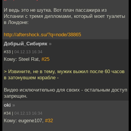
И ведь это не шутка. Вот плач пассажира из
Испании с тремя дипломами, который моет туалеты
в Лондоне:
http://aftershock.su/?q=node/38865
Добрый_Сибиряк
»
#33 |
04.12.13 16:34
Кому: Steel Rat,
#25
> Извините, не в тему, мужик выжил после 60 часов
в затонувшем корабле -
Видео исключительно для своих - остальным доступ
запрещен.
oki
»
#34 |
04.12.13 16:34
Кому: eugene107,
#32