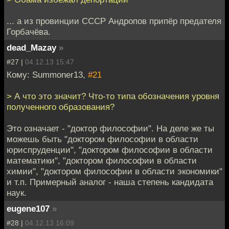
... а из провинции СССР Андропов припёр предателя
Горбачёва.
dead_Mazay
»
#27 |
04.12.13 15:47
Кому: Summoner13,
#21
> А что это значит? Что-то типа обозначения уровня
полученного образования?
Это означает - "доктор философии". На деле же ты
можешь быть "доктором философии в области
юриспруденции", "доктором философии в области
математики", "доктором философии в области
химии", "доктором философии в области экономики"
и т.п. Примерный аналог - наша степень кандидата
наук.
eugene107
»
#28 |
04.12.13 16:09