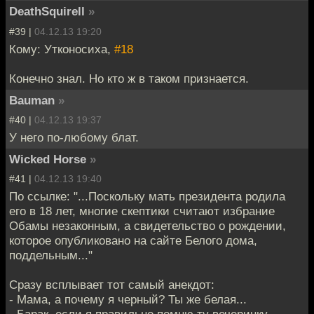
DeathSquirell
»
#39 |
04.12.13 19:20
Кому: Утконосиха,
#18
Конечно знал. Но кто ж в таком признается.
Bauman
»
#40 |
04.12.13 19:37
У него по-любому блат.
Wicked Horse
»
#41 |
04.12.13 19:40
По ссылке: "...Поскольку мать президента родила
его в 18 лет, многие скептики считают избрание
Обамы незаконным, а свидетельство о рождении,
которое опубликовано на сайте Белого дома,
поддельным..."
Сразу всплывает тот самый анекдот:
- Мама, а почему я черный? Ты же белая...
- Барак, если я правильно помню ту вечеринку -