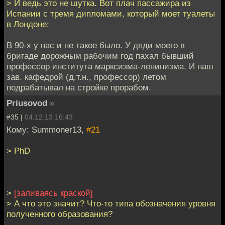
> И ведь это не шутка. Вот плач пассажира из
Испании с тремя дипломами, который моет туалеты
в Лондоне:
В 90-х у нас и не такое было. У дяди моего в
бригаде дорожным рабочим год пахал бывший
профессор института марксизма-ленинизма. И наш
зав. кафедрой (д.т.н., профессор) летом
подрабатывал на стройке прорабом.
Priusovod
»
#35 |
04.12.13 16:43
Кому: Summoner13,
#21
> PhD
>
[заливаясь краской]
> А что это значит? Что-то типа обозначения уровня
полученного образования?