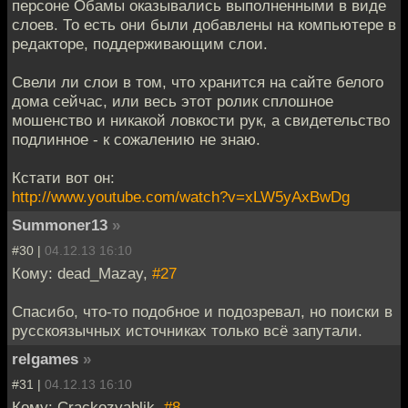
персоне Обамы оказывались выполненными в виде
слоев. То есть они были добавлены на компьютере в
редакторе, поддерживающим слои.
Свели ли слои в том, что хранится на сайте белого
дома сейчас, или весь этот ролик сплошное
мошенство и никакой ловкости рук, а свидетельство
подлинное - к сожалению не знаю.
Кстати вот он:
http://www.youtube.com/watch?v=xLW5yAxBwDg
Summoner13
»
#30 |
04.12.13 16:10
Кому: dead_Mazay,
#27
Спасибо, что-то подобное и подозревал, но поиски в
русскоязычных источниках только всё запутали.
relgames
»
#31 |
04.12.13 16:10
Кому: Crackozyablik,
#8