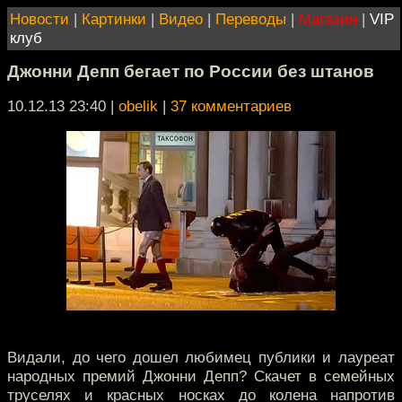
Новости
|
Картинки
|
Видео
|
Переводы
|
Магазин
|
VIP
клуб
Джонни Депп бегает по России без штанов
10.12.13 23:40
|
obelik
|
37 комментариев
Видали, до чего дошел любимец публики и лауреат
народных премий Джонни Депп? Скачет в семейных
труселях и красных носках до колена напротив