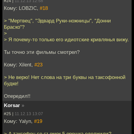
#24 |
11.12.13 12:58
Кому: LOBZIC,
#18
> "Мертвец", "Эдвард Руки-ножницы", "Донни
Браско"?
>
> Я почему-то только его идиотские кривлянья вижу.
Ты точно эти фильмы смотрел?
Кому: Xilent,
#23
> Не верю! Нет слова на три буквы на таксофонной
будке!
Опередил!!
Korsar
»
#25 |
11.12.13 13:07
Кому: Yalyn,
#19
> А таксофон со съемок 5 орешка одолжили?