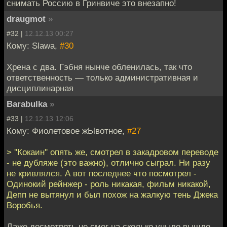
снимать Россию в Гринвиче это внезапно!
draugmot
»
#32 |
12.12.13 00:27
Кому: Slawa,
#30
Хрена с два. Гэбня нынче обленилась, так что
ответственность — только административная и
дисциплинарная
Barabulka
»
#33 |
12.12.13 12:06
Кому: Фиолетовое жЫвотное,
#27
> ''Кокаин'' опять же, смотрел в закадровом переводе
- не дубляже (это важно), отлично сыграл. Ни разу
не кривлялся. А вот последнее что посмотрел -
Одинокий рейнжер - роль никакая, фильм никакой,
Депп не вытянул и был похож на жалкую тень Джека
Воробья.
Даже досмотреть не смог на сколько уныло вышло.