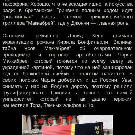
таксофона! Хорошо, что не всамделишно, а искусства
ради: в британском Гринвиче полным ходом идет
"российская" часть съемок приключенческого
триллера "Маккабрей", где у Джонни — главная роль.
Освежим: режиссер Дэвид Кепп снимает
экранизацию романа Кирила Бонфильоли "Великая
тайна усов Маккабрея" об очаровательном
проходимце и торговце арт-объектами Чарли
Маккабрее, который гоняется по всему свету за
украденной картиной, потому что на ней зашифрован
код от банковской ячейки с золотом нацистов. В
своих поисках Чарли доберется и до России. Увы,
снимать у нас на Родине дорого, поэтому решили
"русифицировать" Гринвич, а точнее, тот самый
университет, который не так давно пережил
нашествие Тора, Темных эльфов и Ко.