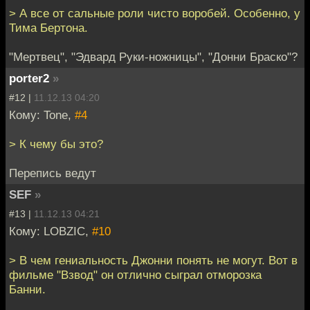
> А все от сальные роли чисто воробей. Особенно, у
Тима Бертона.
"Мертвец", "Эдвард Руки-ножницы", "Донни Браско"?
porter2
»
#12 |
11.12.13 04:20
Кому: Tone,
#4
> К чему бы это?
Перепись ведут
SEF
»
#13 |
11.12.13 04:21
Кому: LOBZIC,
#10
> В чем гениальность Джонни понять не могут. Вот в
фильме "Взвод" он отлично сыграл отморозка
Банни.