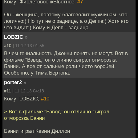
Кому: Фиолетовое жЫвотное,
#7
Он - женщина, поэтому благоволит мужчинам, что
логично:) Но тут не о заднице, а о Деппе:) Хотя кто
что видит:) Кому и Депп - задница.
LOBZIC
»
#10 |
11.12.13 01:55
В чем гениальность Джонни понять не могут. Вот в
фильме "Взвод" он отлично сыграл отморозка
Банни. А все от сальные роли чисто воробей.
Особенно, у Тима Бертона.
porter2
»
#11 |
11.12.13 04:18
Кому: LOBZIC,
#10
> Вот в фильме "Взвод" он отлично сыграл
отморозка Банни
Банни играл Кевин Диллон