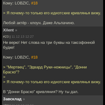
Кому: LOBZIC,
#18
> Я почему-то только его идиотские кривлянья вижу.
Любой актёр - клоун. Даже Альпачино.
Xilent
»
#23 |
11.12.13 12:27
Не верю! Нет слова на три буквы на таксофонной
будке!
Кому: LOBZIC,
#18
> "Мертвец", "Эдвард Руки-ножницы", "Донни
Браско"?
>
> Я почему-то только его идиотские кривлянья вижу.
В "Донни Браско" кривляния? Ну ты дал.
Завсклад
»