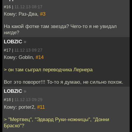
#16 |
11.12.13 08:17
Кому: Раз-Два,
#3
На какой фотке там звезда? Чего-то я не увидал
нигде?
LOBZIC
»
#17 |
11.12.13 09:27
Кому: Goblin,
#14
> он там сыграл переводчика Лернера
Вот это поворот!!! То-то я думаю, не сильно похож.
LOBZIC
»
#18 |
11.12.13 09:29
Кому: porter2,
#11
> "Мертвец", "Эдвард Руки-ножницы", "Донни
Браско"?