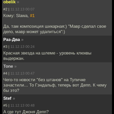
obelik
»
#2 |
11.12.13 00:07
Кому: Slawa,
#1
Да, там композиция шикарная:) "Мавр сделал свое
дело, мавр может удалиться":)
Раз-Два
»
#3 |
11.12.13 00:24
Красная звезда на шлеме - уровень клюквы
выдержан.
Tone
»
#4 |
11.12.13 00:47
Чего-то новости "без штанов" на Тупичке
зачастили... То Гэндальф, теперь вот Депп. К чему
бы это?
Stef
»
#5 |
11.12.13 00:48
А где тут Джоня Депп?