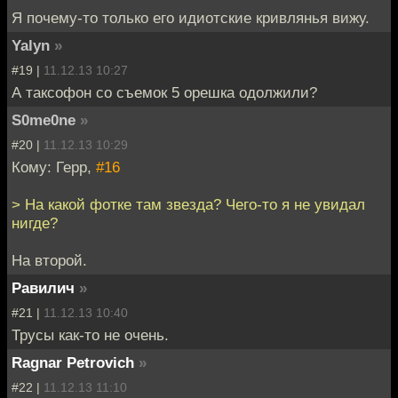
Я почему-то только его идиотские кривлянья вижу.
Yalyn
»
#19 |
11.12.13 10:27
А таксофон со съемок 5 орешка одолжили?
S0me0ne
»
#20 |
11.12.13 10:29
Кому: Герр,
#16
> На какой фотке там звезда? Чего-то я не увидал
нигде?
На второй.
Равилич
»
#21 |
11.12.13 10:40
Трусы как-то не очень.
Ragnar Petrovich
»
#22 |
11.12.13 11:10