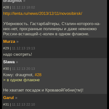
draugmot
»
#28 |
11.12.13 18:02
http://lenta.ru/news/2013/12/11/novosibirsk/
Уберновость. Гастарбайтеры, Сталин-которого-на-
них-нет, просранные полимеры и даже немножко
России-встающей-с-колен в одном флаконе.
Murza
»
#29 |
11.12.13 19:13
надо смотреть!
Slawa
»
#30 |
11.12.13 20:13
Кому: draugmot,
#28
> в одном флаконе
Не хватает посадок и КровавойГебни(тм)!
Garul
»
#31 |
11.12.13 22:10