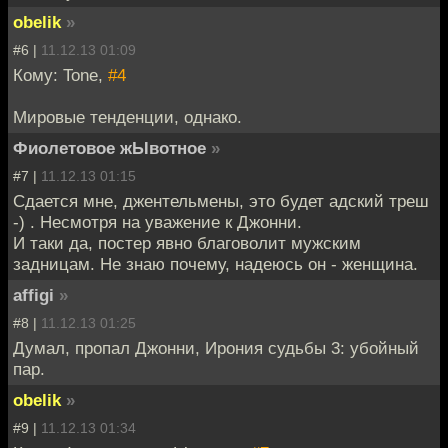
obelik
»
#6 |
11.12.13 01:09
Кому: Tone,
#4
Мировые тенденции, однако.
Фиолетовое жЫвотное
»
#7 |
11.12.13 01:15
Сдается мне, джентельмены, это будет адский треш
-) . Несмотря на уважение к Джонни.
И таки да, постер явно благоволит мужским
задницам. Не знаю почему, надеюсь он - женщина.
affigi
»
#8 |
11.12.13 01:25
Думал, пропал Джонни, Ирония судьбы 3: убойный
пар.
obelik
»
#9 |
11.12.13 01:34