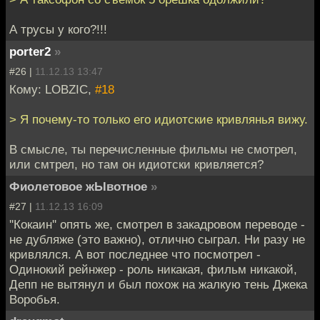
А трусы у кого?!!!
porter2
»
#26 |
11.12.13 13:47
Кому: LOBZIC,
#18
> Я почему-то только его идиотские кривлянья вижу.
В смысле, ты перечисленные фильмы не смотрел,
или смтрел, но там он идиотски кривляется?
Фиолетовое жЫвотное
»
#27 |
11.12.13 16:09
''Кокаин'' опять же, смотрел в закадровом переводе -
не дубляже (это важно), отлично сыграл. Ни разу не
кривлялся. А вот последнее что посмотрел -
Одинокий рейнжер - роль никакая, фильм никакой,
Депп не вытянул и был похож на жалкую тень Джека
Воробья.